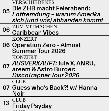
VERSCHIEDENES
Die ZHB macht Feierabend:
05
Entfremdung – warum Amerika
sich (und uns) abhanden kommt
ZUM MITMACHEN
06
Caribbean Vibes
KONZERT
06
Opération Zéro - Almost
Summer Tour 2026
KONZERT
AUSVERKAUFT:
Jule X, ANRU,
07
areem & Astro Burger:
DiscoTrapper Tour 2026
CLUB
07
Guess who's Back?! w/ Hanna
Noir
CLUB
13
Friday Psyday