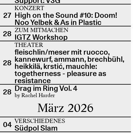
Support: V3G
KONZERT
27
High on the Sound #10: Doom!
Noo Yelbek & As in Plastic
ZUM MITMACHEN
28
IGTZ Workshop
THEATER
fleischlin/meser mit ruocco,
kannewurf, ammann, brechbühl,
28
heikkilä, krstić, mauchle:
togetherness - pleasure as
resistance
Drag im Ring Vol. 4
28
by Rachel Harder
März 2026
VERSCHIEDENES
04
Südpol Slam