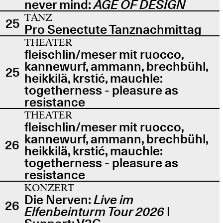
never mind:
AGE OF DESIGN
TANZ
25
Pro Senectute Tanznachmittag
THEATER
fleischlin/meser mit ruocco,
kannewurf, ammann, brechbühl,
25
heikkilä, krstić, mauchle:
togetherness - pleasure as
resistance
THEATER
fleischlin/meser mit ruocco,
kannewurf, ammann, brechbühl,
26
heikkilä, krstić, mauchle:
togetherness - pleasure as
resistance
KONZERT
Die Nerven:
Live im
26
Elfenbeinturm Tour 2026
|