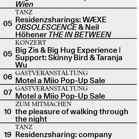
Wien
TANZ
Residenzsharings: WÆXE
05
OBSOLESCENCE
& Neil
Höhener
THE IN BETWEEN
KONZERT
Big Zis & Big Hug Experience |
05
Support: Skinny Bird & Taranja
Wu
GASTVERANSTALTUNG
06
Motel a Miio Pop-Up Sale
GASTVERANSTALTUNG
07
Motel a Miio Pop-Up Sale
ZUM MITMACHEN
10
the pleasure of walking through
the night
TANZ
19
Residenzsharing: company