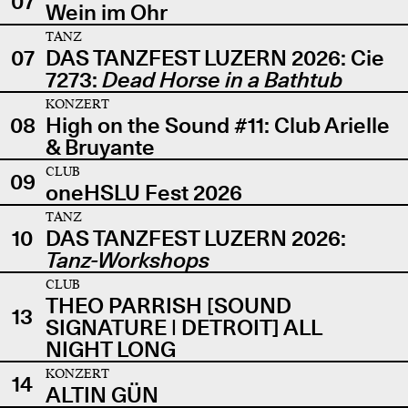
07
Wein im Ohr
TANZ
07
DAS TANZFEST LUZERN 2026: Cie
7273:
Dead Horse in a Bathtub
KONZERT
08
High on the Sound #11: Club Arielle
& Bruyante
CLUB
09
oneHSLU Fest 2026
TANZ
10
DAS TANZFEST LUZERN 2026:
Tanz-Workshops
CLUB
THEO PARRISH [SOUND
13
SIGNATURE | DETROIT] ALL
NIGHT LONG
KONZERT
14
ALTIN GÜN