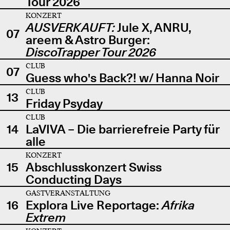
Tour 2026
KONZERT
AUSVERKAUFT:
Jule X, ANRU,
07
areem & Astro Burger:
DiscoTrapper Tour 2026
CLUB
07
Guess who's Back?! w/ Hanna Noir
CLUB
13
Friday Psyday
CLUB
14
LaVIVA – Die barrierefreie Party für
alle
KONZERT
15
Abschlusskonzert Swiss
Conducting Days
GASTVERANSTALTUNG
16
Explora Live Reportage:
Afrika
Extrem