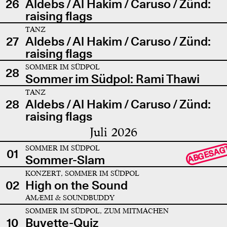
26
Aldebs / Al Hakim / Caruso / Zünd:
raising flags
TANZ
27
Aldebs / Al Hakim / Caruso / Zünd:
raising flags
SOMMER IM SÜDPOL
28
Sommer im Südpol: Rami Thawi
TANZ
28
Aldebs / Al Hakim / Caruso / Zünd:
raising flags
Juli 2026
SOMMER IM SÜDPOL
ABGESAG
01
Sommer-Slam
KONZERT, SOMMER IM SÜDPOL
02
High on the Sound
AMÆMI & SOUNDBUDDY
SOMMER IM SÜDPOL, ZUM MITMACHEN
10
Buvette-Quiz