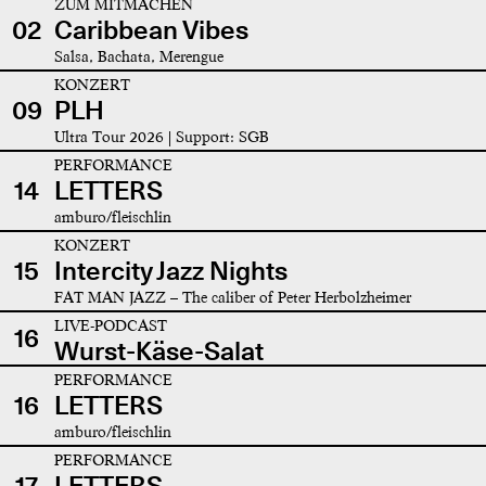
ZUM MITMACHEN
02
Caribbean Vibes
Salsa, Bachata, Merengue
KONZERT
09
PLH
Ultra Tour 2026 | Support: SGB
PERFORMANCE
14
LETTERS
amburo/fleischlin
KONZERT
15
Intercity Jazz Nights
FAT MAN JAZZ – The caliber of Peter Herbolzheimer
LIVE-PODCAST
16
Wurst-Käse-Salat
PERFORMANCE
16
LETTERS
amburo/fleischlin
PERFORMANCE
17
LETTERS