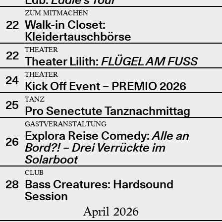
ZUM MITMACHEN
22
Walk-in Closet:
Kleidertauschbörse
THEATER
22
Theater Lilith:
FLÜGEL AM FUSS
THEATER
24
Kick Off Event – PREMIO 2026
TANZ
25
Pro Senectute Tanznachmittag
GASTVERANSTALTUNG
Explora Reise Comedy:
Alle an
26
Bord?! – Drei Verrückte im
Solarboot
CLUB
28
Bass Creatures: Hardsound
Session
April 2026