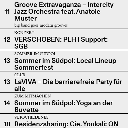
Groove Extravaganza – Intercity
11
Jazz Orchestra feat. Anatole
Muster
big band goes modern grooves
KONZERT
12
VERSCHOBEN: PLH | Support:
SGB
SOMMER IM SÜDPOL
13
Sommer im Südpol: Local Lineup
Sommerfest
CLUB
13
LaVIVA – Die barrierefreie Party für
alle
ZUM MITMACHEN
14
Sommer im Südpol: Yoga an der
Buvette
VERSCHIEDENES
18
Residenzsharing: Cie. Youkali: ON