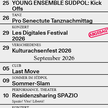
25
YOUNG ENSEMBLE SÜDPOL: Kick
Offs
TANZ
26
Pro Senectute Tanznachmittag
KONZERT
ABGESAG
29
Les Digitales Festival
2026
VERSCHIEDENES
29
Kulturachsenfest 2026
September 2026
CLUB
05
Last Move
SOMMER IM SÜDPOL
09
Sommer-Slam
PERFORMANCE, THEATER
10
Residenzsharing SPAZIO
Spazio! Vita! Libertà!
KONZERT