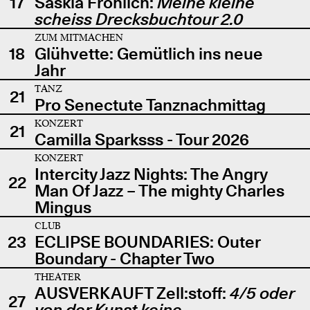
17
Saskia Fröhlich:
Meine kleine
scheiss Drecksbuchtour 2.0
ZUM MITMACHEN
18
Glühvette: Gemütlich ins neue
Jahr
TANZ
21
Pro Senectute Tanznachmittag
KONZERT
21
Camilla Sparksss - Tour 2026
KONZERT
Intercity Jazz Nights: The Angry
22
Man Of Jazz – The mighty Charles
Mingus
CLUB
23
ECLIPSE BOUNDARIES: Outer
Boundary - Chapter Two
THEATER
AUSVERKAUFT Zell:stoff:
4/5 oder
27
von der Kunst keine