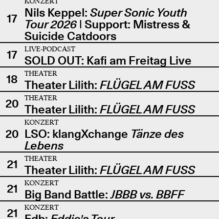
KONZERT
Nils Keppel:
Super Sonic Youth
17
Tour 2026
| Support: Mistress &
Suicide Catdoors
LIVE-PODCAST
17
SOLD OUT: Kafi am Freitag Live
THEATER
18
Theater Lilith:
FLÜGEL AM FUSS
THEATER
20
Theater Lilith:
FLÜGEL AM FUSS
KONZERT
20
LSO: klangXchange
Tänze des
Lebens
THEATER
21
Theater Lilith:
FLÜGEL AM FUSS
KONZERT
21
Big Band Battle:
JBBB vs. BBFF
KONZERT
21
Edb:
Eddie's Tour