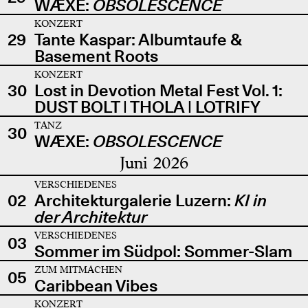
WÆXE:
OBSOLESCENCE
KONZERT
29
Tante Kaspar: Albumtaufe &
Basement Roots
KONZERT
30
Lost in Devotion Metal Fest Vol. 1:
DUST BOLT | THOLA | LOTRIFY
TANZ
30
WÆXE:
OBSOLESCENCE
Juni 2026
VERSCHIEDENES
02
Architekturgalerie Luzern:
KI in
der Architektur
VERSCHIEDENES
03
Sommer im Südpol: Sommer-Slam
ZUM MITMACHEN
05
Caribbean Vibes
KONZERT