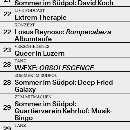
Sommer im Südpol: David Koch
LIVE-PODCAST
22
Extrem Therapie
KONZERT
22
Losus Reynoso:
Rompecabeza
Albumtaufe
VERSCHIEDENES
23
Queer in Luzern
TANZ
28
WÆXE:
OBSOLESCENCE
SOMMER IM SÜDPOL
28
Sommer im Südpol: Deep Fried
Galaxy
ZUM MITMACHEN
Sommer im Südpol:
29
Quartierverein Kehrhof: Musik-
Bingo
TANZ
29