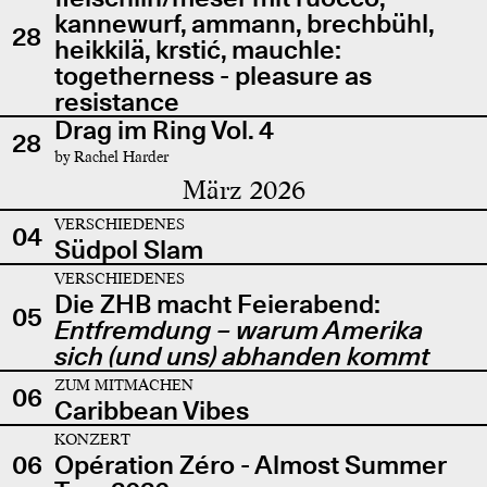
kannewurf, ammann, brechbühl,
28
heikkilä, krstić, mauchle:
togetherness - pleasure as
resistance
Drag im Ring Vol. 4
28
by Rachel Harder
März 2026
VERSCHIEDENES
04
Südpol Slam
VERSCHIEDENES
Die ZHB macht Feierabend:
05
Entfremdung – warum Amerika
sich (und uns) abhanden kommt
ZUM MITMACHEN
06
Caribbean Vibes
KONZERT
06
Opération Zéro - Almost Summer