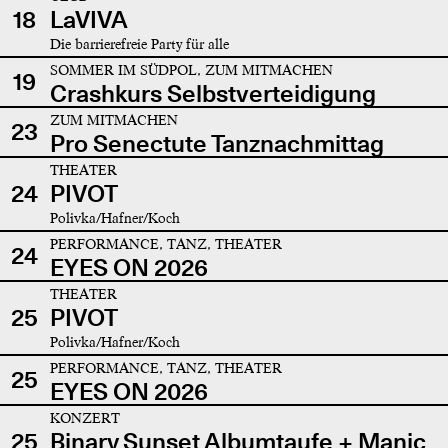
18
LaVIVA
Die barrierefreie Party für alle
SOMMER IM SÜDPOL, ZUM MITMACHEN
19
Crashkurs Selbstverteidigung
ZUM MITMACHEN
23
Pro Senectute Tanznachmittag
THEATER
24
PIVOT
Polivka/Hafner/Koch
PERFORMANCE, TANZ, THEATER
24
EYES ON 2026
THEATER
25
PIVOT
Polivka/Hafner/Koch
PERFORMANCE, TANZ, THEATER
25
EYES ON 2026
KONZERT
25
Binary Sunset Albumtaufe + Manic