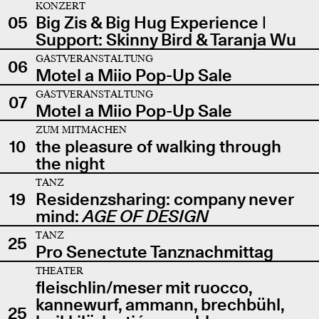
KONZERT
05
Big Zis & Big Hug Experience |
Support: Skinny Bird & Taranja Wu
GASTVERANSTALTUNG
06
Motel a Miio Pop-Up Sale
GASTVERANSTALTUNG
07
Motel a Miio Pop-Up Sale
ZUM MITMACHEN
10
the pleasure of walking through
the night
TANZ
19
Residenzsharing: company never
mind:
AGE OF DESIGN
TANZ
25
Pro Senectute Tanznachmittag
THEATER
fleischlin/meser mit ruocco,
kannewurf, ammann, brechbühl,
25