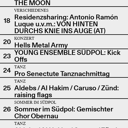
THE MOON
VERSCHIEDENES
Residenzsharing: Antonio Ramón
18
Luque u.v.m.: VON HINTEN
DURCHS KNIE INS AUGE (AT)
KONZERT
20
Hells Metal Army
YOUNG ENSEMBLE SÜDPOL: Kick
23
Offs
TANZ
24
Pro Senectute Tanznachmittag
TANZ
25
Aldebs / Al Hakim / Caruso / Zünd:
raising flags
SOMMER IM SÜDPOL
26
Sommer im Südpol: Gemischter
Chor Obernau
TANZ