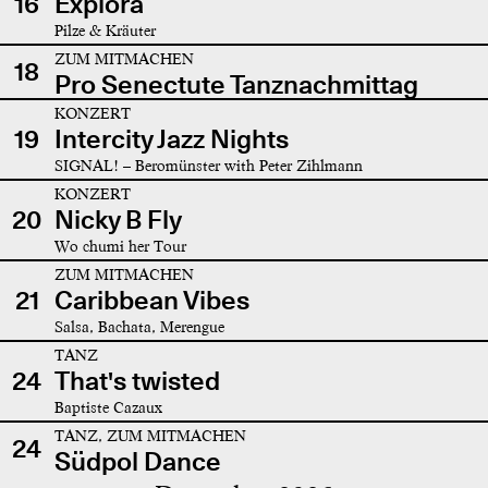
16
Explora
Pilze & Kräuter
ZUM MITMACHEN
18
Pro Senectute Tanznachmittag
KONZERT
19
Intercity Jazz Nights
SIGNAL! – Beromünster with Peter Zihlmann
KONZERT
20
Nicky B Fly
Wo chumi her Tour
ZUM MITMACHEN
21
Caribbean Vibes
Salsa, Bachata, Merengue
TANZ
24
That's twisted
Baptiste Cazaux
TANZ, ZUM MITMACHEN
24
Südpol Dance