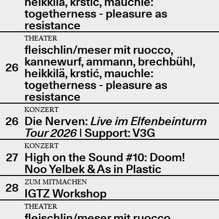
heikkilä, krstić, mauchle:
togetherness - pleasure as
resistance
THEATER
fleischlin/meser mit ruocco,
kannewurf, ammann, brechbühl,
26
heikkilä, krstić, mauchle:
togetherness - pleasure as
resistance
KONZERT
26
Die Nerven:
Live im Elfenbeinturm
Tour 2026
| Support: V3G
KONZERT
27
High on the Sound #10: Doom!
Noo Yelbek & As in Plastic
ZUM MITMACHEN
28
IGTZ Workshop
THEATER
fleischlin/meser mit ruocco,