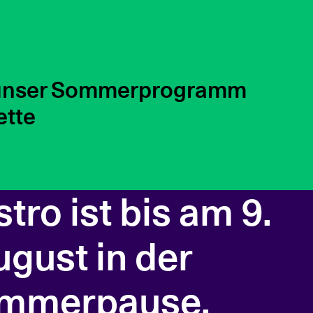
ter freiem Himmel
tro ist bis am 9.
gust in der
mmerpause.