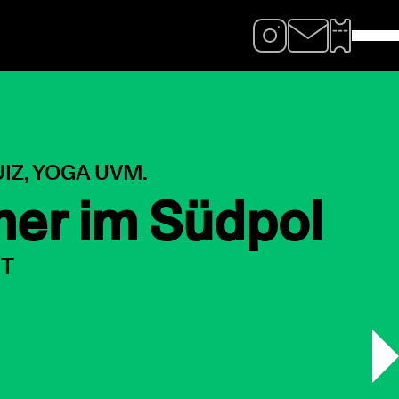
MMER IM SÜDPOL
 Javel
026