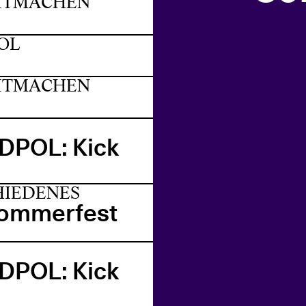
MITMACHEN
OL
MITMACHEN
POL: Kick
HIEDENES
Sommerfest
POL: Kick