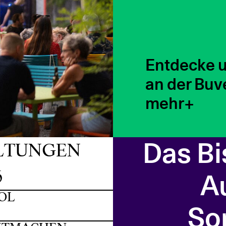
Konzert un
mehr
Das Bis
LTUNGEN
6
Au
OL
So