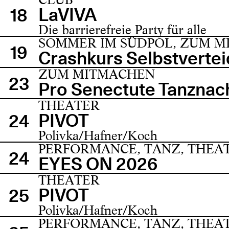
LaVIVA
18
Die barrierefreie Party für alle
SOMMER IM SÜDPOL, ZUM 
19
Crashkurs Selbstverte
ZUM MITMACHEN
23
Pro Senectute Tanznac
THEATER
PIVOT
24
Polivka/Hafner/Koch
PERFORMANCE, TANZ, THEA
24
EYES ON 2026
THEATER
PIVOT
25
Polivka/Hafner/Koch
PERFORMANCE, TANZ, THEA