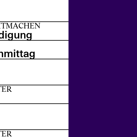
MITMACHEN
idigung
hmittag
TER
TER