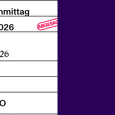
hmittag
ABGESAGT
2026
26
IO