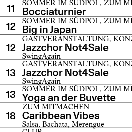
SOMMER IM SÜDPOL, ZUM 
11
Bocciaturnier
SOMMER IM SÜDPOL, ZUM 
12
Big in Japan
GASTVERANSTALTUNG, KON
Jazzchor Not4Sale
12
SwingAgain
GASTVERANSTALTUNG, KON
Jazzchor Not4Sale
13
SwingAgain
SOMMER IM SÜDPOL, ZUM 
13
Yoga an der Buvette
ZUM MITMACHEN
Caribbean Vibes
18
Salsa, Bachata, Merengue
CLUB