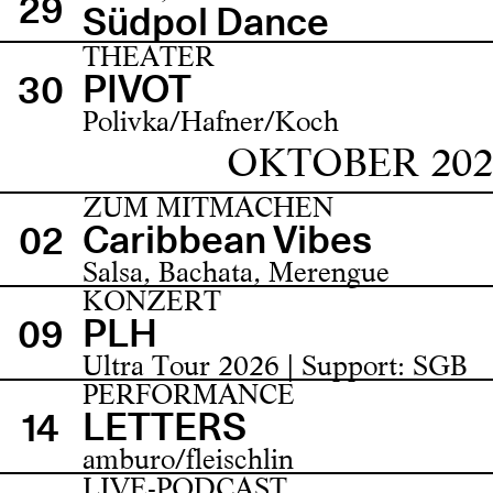
29
Südpol Dance
THEATER
PIVOT
30
Polivka/Hafner/Koch
OKTOBER 202
ZUM MITMACHEN
Caribbean Vibes
02
Salsa, Bachata, Merengue
KONZERT
PLH
09
Ultra Tour 2026 | Support: SGB
PERFORMANCE
LETTERS
14
amburo/fleischlin
LIVE-PODCAST