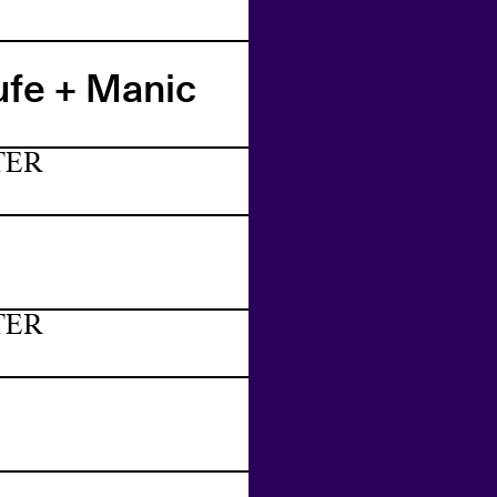
ufe + Manic
TER
TER