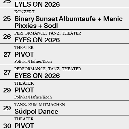
25
EYES ON 2026
KONZERT
25
Binary Sunset Albumtaufe + Manic
Pixxies + Sodl
PERFORMANCE, TANZ, THEATER
26
EYES ON 2026
THEATER
27
PIVOT
Polivka/Hafner/Koch
PERFORMANCE, TANZ, THEATER
27
EYES ON 2026
THEATER
29
PIVOT
Polivka/Hafner/Koch
TANZ, ZUM MITMACHEN
29
Südpol Dance
THEATER
30
PIVOT