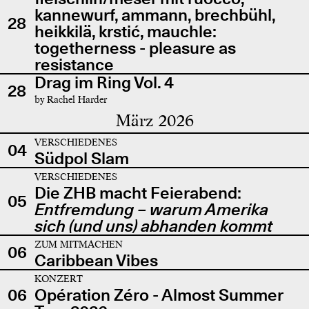
kannewurf, ammann, brechbühl,
28
heikkilä, krstić, mauchle:
togetherness - pleasure as
resistance
Drag im Ring Vol. 4
28
by Rachel Harder
März 2026
VERSCHIEDENES
04
Südpol Slam
VERSCHIEDENES
Die ZHB macht Feierabend:
05
Entfremdung – warum Amerika
sich (und uns) abhanden kommt
ZUM MITMACHEN
06
Caribbean Vibes
KONZERT
06
Opération Zéro - Almost Summer