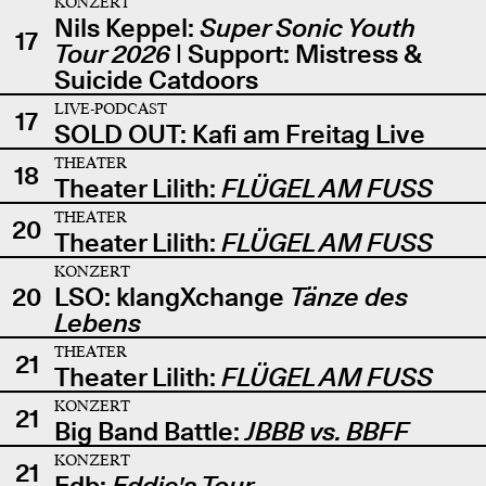
KONZERT
Nils Keppel:
Super Sonic Youth
17
Tour 2026
| Support: Mistress &
Suicide Catdoors
LIVE-PODCAST
17
SOLD OUT: Kafi am Freitag Live
THEATER
18
Theater Lilith:
FLÜGEL AM FUSS
THEATER
20
Theater Lilith:
FLÜGEL AM FUSS
KONZERT
20
LSO: klangXchange
Tänze des
Lebens
THEATER
21
Theater Lilith:
FLÜGEL AM FUSS
KONZERT
21
Big Band Battle:
JBBB vs. BBFF
KONZERT
21
Edb:
Eddie's Tour