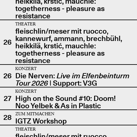
heikkilä, krstić, mauchle:
togetherness - pleasure as
resistance
THEATER
fleischlin/meser mit ruocco,
kannewurf, ammann, brechbühl,
26
heikkilä, krstić, mauchle:
togetherness - pleasure as
resistance
KONZERT
26
Die Nerven:
Live im Elfenbeinturm
Tour 2026
| Support: V3G
KONZERT
27
High on the Sound #10: Doom!
Noo Yelbek & As in Plastic
ZUM MITMACHEN
28
IGTZ Workshop
THEATER
fleischlin/meser mit ruocco,