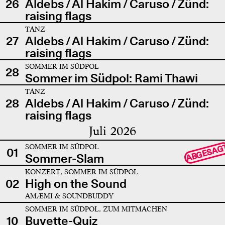
26
Aldebs / Al Hakim / Caruso / Zünd:
raising flags
TANZ
27
Aldebs / Al Hakim / Caruso / Zünd:
raising flags
SOMMER IM SÜDPOL
28
Sommer im Südpol: Rami Thawi
TANZ
28
Aldebs / Al Hakim / Caruso / Zünd:
raising flags
Juli 2026
SOMMER IM SÜDPOL
ABGESAG
01
Sommer-Slam
KONZERT, SOMMER IM SÜDPOL
02
High on the Sound
AMÆMI & SOUNDBUDDY
SOMMER IM SÜDPOL, ZUM MITMACHEN
10
Buvette-Quiz