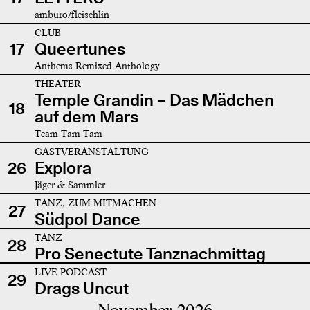
amburo/fleischlin
CLUB
17
Queertunes
Anthems Remixed Anthology
THEATER
Temple Grandin – Das Mädchen
18
auf dem Mars
Team Tam Tam
GASTVERANSTALTUNG
26
Explora
Jäger & Sammler
TANZ, ZUM MITMACHEN
27
Südpol Dance
TANZ
28
Pro Senectute Tanznachmittag
LIVE-PODCAST
29
Drags Uncut
November 2026