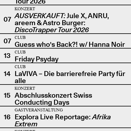
Tour 2026
KONZERT
AUSVERKAUFT:
Jule X, ANRU,
07
areem & Astro Burger:
DiscoTrapper Tour 2026
CLUB
07
Guess who's Back?! w/ Hanna Noir
CLUB
13
Friday Psyday
CLUB
14
LaVIVA – Die barrierefreie Party für
alle
KONZERT
15
Abschlusskonzert Swiss
Conducting Days
GASTVERANSTALTUNG
16
Explora Live Reportage:
Afrika
Extrem