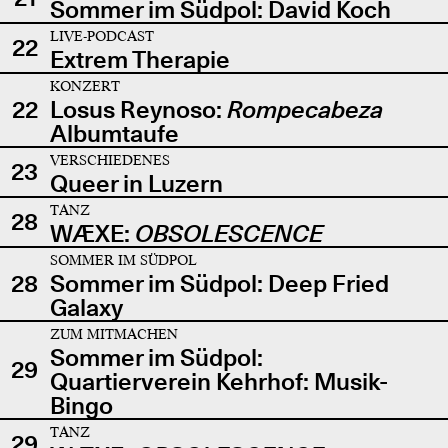
Sommer im Südpol: David Koch
LIVE-PODCAST
22
Extrem Therapie
KONZERT
22
Losus Reynoso:
Rompecabeza
Albumtaufe
VERSCHIEDENES
23
Queer in Luzern
TANZ
28
WÆXE:
OBSOLESCENCE
SOMMER IM SÜDPOL
28
Sommer im Südpol: Deep Fried
Galaxy
ZUM MITMACHEN
Sommer im Südpol:
29
Quartierverein Kehrhof: Musik-
Bingo
TANZ
29