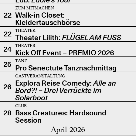
ZUM MITMACHEN
22
Walk-in Closet:
Kleidertauschbörse
THEATER
22
Theater Lilith:
FLÜGEL AM FUSS
THEATER
24
Kick Off Event – PREMIO 2026
TANZ
25
Pro Senectute Tanznachmittag
GASTVERANSTALTUNG
Explora Reise Comedy:
Alle an
26
Bord?! – Drei Verrückte im
Solarboot
CLUB
28
Bass Creatures: Hardsound
Session
April 2026