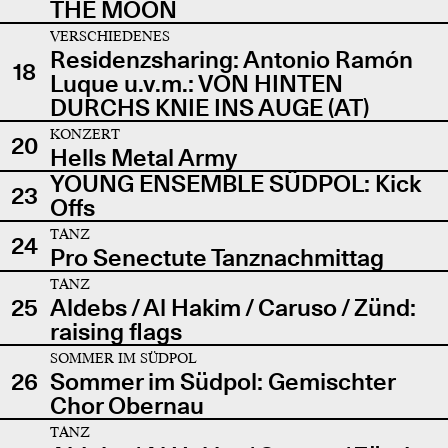
THE MOON
VERSCHIEDENES
Residenzsharing: Antonio Ramón
18
Luque u.v.m.: VON HINTEN
DURCHS KNIE INS AUGE (AT)
KONZERT
20
Hells Metal Army
YOUNG ENSEMBLE SÜDPOL: Kick
23
Offs
TANZ
24
Pro Senectute Tanznachmittag
TANZ
25
Aldebs / Al Hakim / Caruso / Zünd:
raising flags
SOMMER IM SÜDPOL
26
Sommer im Südpol: Gemischter
Chor Obernau
TANZ