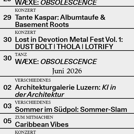
WÆXE:
OBSOLESCENCE
KONZERT
29
Tante Kaspar: Albumtaufe &
Basement Roots
KONZERT
30
Lost in Devotion Metal Fest Vol. 1:
DUST BOLT | THOLA | LOTRIFY
TANZ
30
WÆXE:
OBSOLESCENCE
Juni 2026
VERSCHIEDENES
02
Architekturgalerie Luzern:
KI in
der Architektur
VERSCHIEDENES
03
Sommer im Südpol: Sommer-Slam
ZUM MITMACHEN
05
Caribbean Vibes
KONZERT