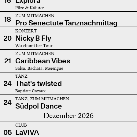
16
Explora
Pilze & Kräuter
ZUM MITMACHEN
18
Pro Senectute Tanznachmittag
KONZERT
20
Nicky B Fly
Wo chumi her Tour
ZUM MITMACHEN
21
Caribbean Vibes
Salsa, Bachata, Merengue
TANZ
24
That's twisted
Baptiste Cazaux
TANZ, ZUM MITMACHEN
24
Südpol Dance
Dezember 2026
CLUB
05
LaVIVA