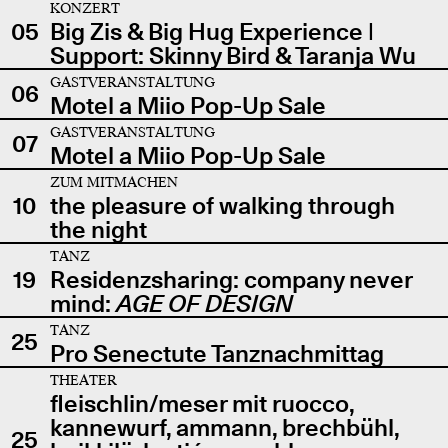
KONZERT
05
Big Zis & Big Hug Experience |
Support: Skinny Bird & Taranja Wu
GASTVERANSTALTUNG
06
Motel a Miio Pop-Up Sale
GASTVERANSTALTUNG
07
Motel a Miio Pop-Up Sale
ZUM MITMACHEN
10
the pleasure of walking through
the night
TANZ
19
Residenzsharing: company never
mind:
AGE OF DESIGN
TANZ
25
Pro Senectute Tanznachmittag
THEATER
fleischlin/meser mit ruocco,
kannewurf, ammann, brechbühl,
25