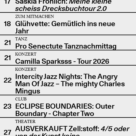
17
Saskia Fröhlich:
Meine kleine
scheiss Drecksbuchtour 2.0
ZUM MITMACHEN
18
Glühvette: Gemütlich ins neue
Jahr
TANZ
21
Pro Senectute Tanznachmittag
KONZERT
21
Camilla Sparksss - Tour 2026
KONZERT
Intercity Jazz Nights: The Angry
22
Man Of Jazz – The mighty Charles
Mingus
CLUB
23
ECLIPSE BOUNDARIES: Outer
Boundary - Chapter Two
THEATER
AUSVERKAUFT Zell:stoff:
4/5 oder
27
von der Kunst keine