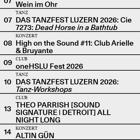
07
Wein im Ohr
TANZ
07
DAS TANZFEST LUZERN 2026: Cie
7273:
Dead Horse in a Bathtub
KONZERT
08
High on the Sound #11: Club Arielle
& Bruyante
CLUB
09
oneHSLU Fest 2026
TANZ
10
DAS TANZFEST LUZERN 2026:
Tanz-Workshops
CLUB
THEO PARRISH [SOUND
13
SIGNATURE | DETROIT] ALL
NIGHT LONG
KONZERT
14
ALTIN GÜN