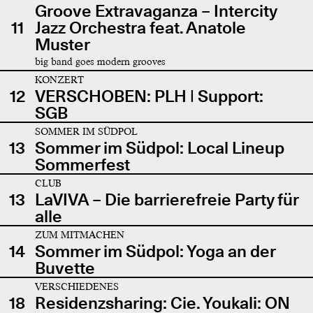
Groove Extravaganza – Intercity
11
Jazz Orchestra feat. Anatole
Muster
big band goes modern grooves
KONZERT
12
VERSCHOBEN: PLH | Support:
SGB
SOMMER IM SÜDPOL
13
Sommer im Südpol: Local Lineup
Sommerfest
CLUB
13
LaVIVA – Die barrierefreie Party für
alle
ZUM MITMACHEN
14
Sommer im Südpol: Yoga an der
Buvette
VERSCHIEDENES
18
Residenzsharing: Cie. Youkali: ON