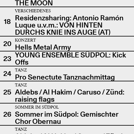
THE MOON
VERSCHIEDENES
Residenzsharing: Antonio Ramón
18
Luque u.v.m.: VON HINTEN
DURCHS KNIE INS AUGE (AT)
KONZERT
20
Hells Metal Army
YOUNG ENSEMBLE SÜDPOL: Kick
23
Offs
TANZ
24
Pro Senectute Tanznachmittag
TANZ
25
Aldebs / Al Hakim / Caruso / Zünd:
raising flags
SOMMER IM SÜDPOL
26
Sommer im Südpol: Gemischter
Chor Obernau
TANZ