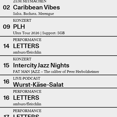
ZUM MITMACHEN
02
Caribbean Vibes
Salsa, Bachata, Merengue
KONZERT
09
PLH
Ultra Tour 2026 | Support: SGB
PERFORMANCE
14
LETTERS
amburo/fleischlin
KONZERT
15
Intercity Jazz Nights
FAT MAN JAZZ – The caliber of Peter Herbolzheimer
LIVE-PODCAST
16
Wurst-Käse-Salat
PERFORMANCE
16
LETTERS
amburo/fleischlin
PERFORMANCE
17
LETTERS