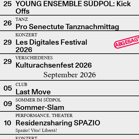
25
YOUNG ENSEMBLE SÜDPOL: Kick
Offs
TANZ
26
Pro Senectute Tanznachmittag
KONZERT
ABGESAG
29
Les Digitales Festival
2026
VERSCHIEDENES
29
Kulturachsenfest 2026
September 2026
CLUB
05
Last Move
SOMMER IM SÜDPOL
09
Sommer-Slam
PERFORMANCE, THEATER
10
Residenzsharing SPAZIO
Spazio! Vita! Libertà!
KONZERT