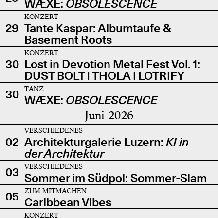
WÆXE:
OBSOLESCENCE
KONZERT
29
Tante Kaspar: Albumtaufe &
Basement Roots
KONZERT
30
Lost in Devotion Metal Fest Vol. 1:
DUST BOLT | THOLA | LOTRIFY
TANZ
30
WÆXE:
OBSOLESCENCE
Juni 2026
VERSCHIEDENES
02
Architekturgalerie Luzern:
KI in
der Architektur
VERSCHIEDENES
03
Sommer im Südpol: Sommer-Slam
ZUM MITMACHEN
05
Caribbean Vibes
KONZERT