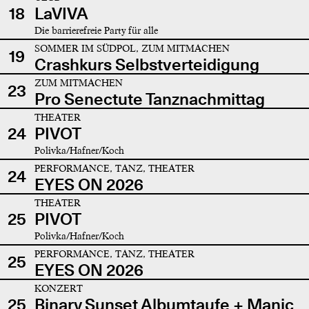
18
LaVIVA
Die barrierefreie Party für alle
SOMMER IM SÜDPOL, ZUM MITMACHEN
19
Crashkurs Selbstverteidigung
ZUM MITMACHEN
23
Pro Senectute Tanznachmittag
THEATER
24
PIVOT
Polivka/Hafner/Koch
PERFORMANCE, TANZ, THEATER
24
EYES ON 2026
THEATER
25
PIVOT
Polivka/Hafner/Koch
PERFORMANCE, TANZ, THEATER
25
EYES ON 2026
KONZERT
25
Binary Sunset Albumtaufe + Manic