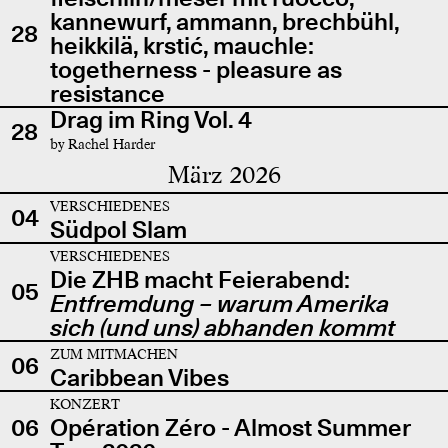
kannewurf, ammann, brechbühl,
28
heikkilä, krstić, mauchle:
togetherness - pleasure as
resistance
Drag im Ring Vol. 4
28
by Rachel Harder
März 2026
VERSCHIEDENES
04
Südpol Slam
VERSCHIEDENES
Die ZHB macht Feierabend:
05
Entfremdung – warum Amerika
sich (und uns) abhanden kommt
ZUM MITMACHEN
06
Caribbean Vibes
KONZERT
06
Opération Zéro - Almost Summer