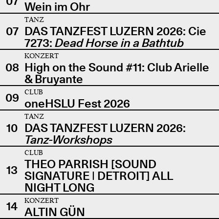
07
Wein im Ohr
TANZ
07
DAS TANZFEST LUZERN 2026: Cie
7273:
Dead Horse in a Bathtub
KONZERT
08
High on the Sound #11: Club Arielle
& Bruyante
CLUB
09
oneHSLU Fest 2026
TANZ
10
DAS TANZFEST LUZERN 2026:
Tanz-Workshops
CLUB
THEO PARRISH [SOUND
13
SIGNATURE | DETROIT] ALL
NIGHT LONG
KONZERT
14
ALTIN GÜN