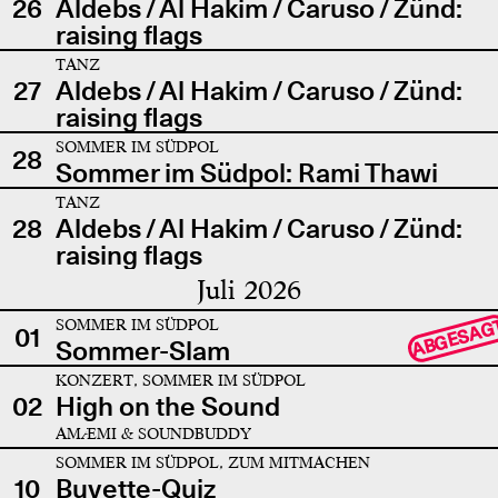
26
Aldebs / Al Hakim / Caruso / Zünd:
raising flags
TANZ
27
Aldebs / Al Hakim / Caruso / Zünd:
raising flags
SOMMER IM SÜDPOL
28
Sommer im Südpol: Rami Thawi
TANZ
28
Aldebs / Al Hakim / Caruso / Zünd:
raising flags
Juli 2026
SOMMER IM SÜDPOL
ABGESAG
01
Sommer-Slam
KONZERT, SOMMER IM SÜDPOL
02
High on the Sound
AMÆMI & SOUNDBUDDY
SOMMER IM SÜDPOL, ZUM MITMACHEN
10
Buvette-Quiz