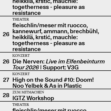
heikkilä, krstić, mauchle:
togetherness - pleasure as
resistance
THEATER
fleischlin/meser mit ruocco,
kannewurf, ammann, brechbühl,
26
heikkilä, krstić, mauchle:
togetherness - pleasure as
resistance
KONZERT
26
Die Nerven:
Live im Elfenbeinturm
Tour 2026
| Support: V3G
KONZERT
27
High on the Sound #10: Doom!
Noo Yelbek & As in Plastic
ZUM MITMACHEN
28
IGTZ Workshop
THEATER
fleischlin/meser mit ruocco,