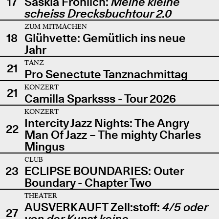
17
Saskia Fröhlich:
Meine kleine
scheiss Drecksbuchtour 2.0
ZUM MITMACHEN
18
Glühvette: Gemütlich ins neue
Jahr
TANZ
21
Pro Senectute Tanznachmittag
KONZERT
21
Camilla Sparksss - Tour 2026
KONZERT
Intercity Jazz Nights: The Angry
22
Man Of Jazz – The mighty Charles
Mingus
CLUB
23
ECLIPSE BOUNDARIES: Outer
Boundary - Chapter Two
THEATER
AUSVERKAUFT Zell:stoff:
4/5 oder
27
von der Kunst keine