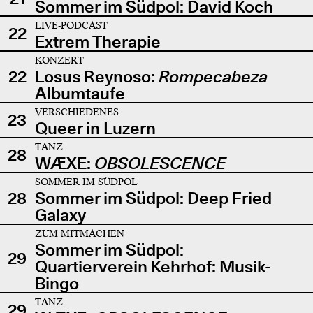
Sommer im Südpol: David Koch
LIVE-PODCAST
22
Extrem Therapie
KONZERT
22
Losus Reynoso:
Rompecabeza
Albumtaufe
VERSCHIEDENES
23
Queer in Luzern
TANZ
28
WÆXE:
OBSOLESCENCE
SOMMER IM SÜDPOL
28
Sommer im Südpol: Deep Fried
Galaxy
ZUM MITMACHEN
Sommer im Südpol:
29
Quartierverein Kehrhof: Musik-
Bingo
TANZ
29