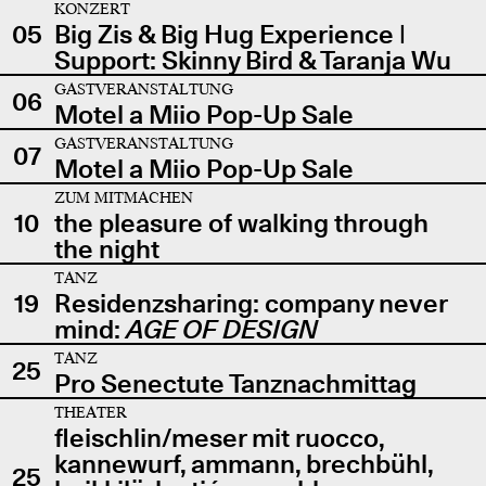
KONZERT
05
Big Zis & Big Hug Experience |
Support: Skinny Bird & Taranja Wu
GASTVERANSTALTUNG
06
Motel a Miio Pop-Up Sale
GASTVERANSTALTUNG
07
Motel a Miio Pop-Up Sale
ZUM MITMACHEN
10
the pleasure of walking through
the night
TANZ
19
Residenzsharing: company never
mind:
AGE OF DESIGN
TANZ
25
Pro Senectute Tanznachmittag
THEATER
fleischlin/meser mit ruocco,
kannewurf, ammann, brechbühl,
25