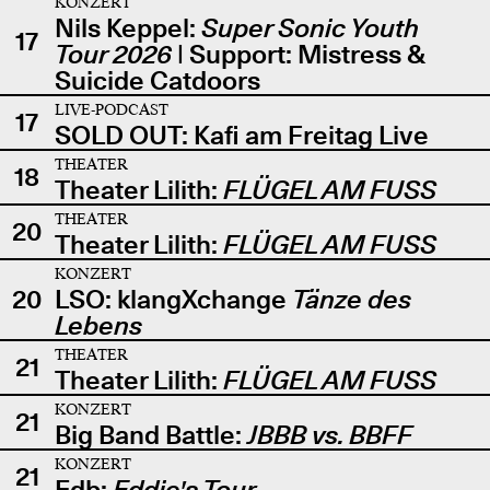
KONZERT
Nils Keppel:
Super Sonic Youth
17
Tour 2026
| Support: Mistress &
Suicide Catdoors
LIVE-PODCAST
17
SOLD OUT: Kafi am Freitag Live
THEATER
18
Theater Lilith:
FLÜGEL AM FUSS
THEATER
20
Theater Lilith:
FLÜGEL AM FUSS
KONZERT
20
LSO: klangXchange
Tänze des
Lebens
THEATER
21
Theater Lilith:
FLÜGEL AM FUSS
KONZERT
21
Big Band Battle:
JBBB vs. BBFF
KONZERT
21
Edb:
Eddie's Tour