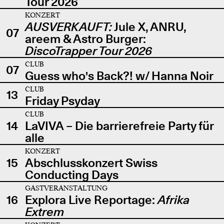
Tour 2026
KONZERT
AUSVERKAUFT:
Jule X, ANRU,
07
areem & Astro Burger:
DiscoTrapper Tour 2026
CLUB
07
Guess who's Back?! w/ Hanna Noir
CLUB
13
Friday Psyday
CLUB
14
LaVIVA – Die barrierefreie Party für
alle
KONZERT
15
Abschlusskonzert Swiss
Conducting Days
GASTVERANSTALTUNG
16
Explora Live Reportage:
Afrika
Extrem