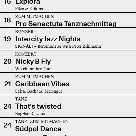
16
Explora
Pilze & Kräuter
ZUM MITMACHEN
18
Pro Senectute Tanznachmittag
KONZERT
19
Intercity Jazz Nights
SIGNAL! – Beromünster with Peter Zihlmann
KONZERT
20
Nicky B Fly
Wo chumi her Tour
ZUM MITMACHEN
21
Caribbean Vibes
Salsa, Bachata, Merengue
TANZ
24
That's twisted
Baptiste Cazaux
TANZ, ZUM MITMACHEN
24
Südpol Dance