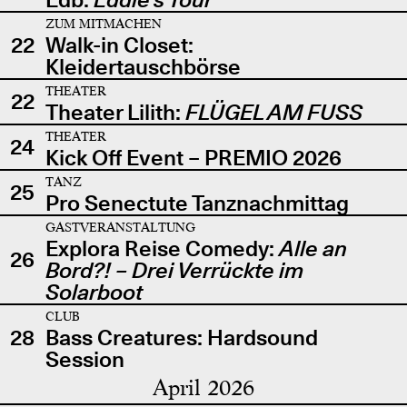
ZUM MITMACHEN
22
Walk-in Closet:
Kleidertauschbörse
THEATER
22
Theater Lilith:
FLÜGEL AM FUSS
THEATER
24
Kick Off Event – PREMIO 2026
TANZ
25
Pro Senectute Tanznachmittag
GASTVERANSTALTUNG
Explora Reise Comedy:
Alle an
26
Bord?! – Drei Verrückte im
Solarboot
CLUB
28
Bass Creatures: Hardsound
Session
April 2026