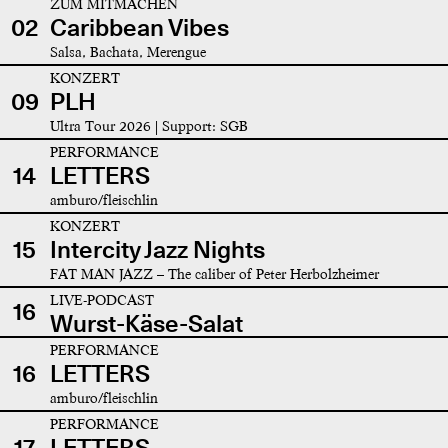
ZUM MITMACHEN
02
Caribbean Vibes
Salsa, Bachata, Merengue
KONZERT
09
PLH
Ultra Tour 2026 | Support: SGB
PERFORMANCE
14
LETTERS
amburo/fleischlin
KONZERT
15
Intercity Jazz Nights
FAT MAN JAZZ – The caliber of Peter Herbolzheimer
LIVE-PODCAST
16
Wurst-Käse-Salat
PERFORMANCE
16
LETTERS
amburo/fleischlin
PERFORMANCE
17
LETTERS