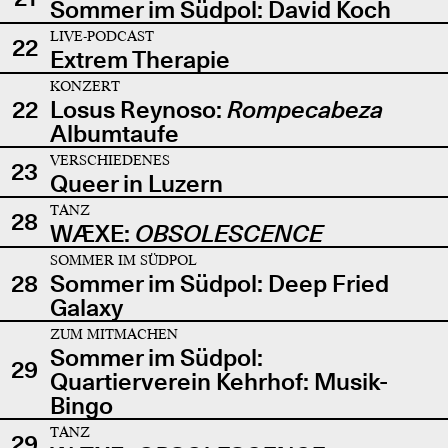
Sommer im Südpol: David Koch
LIVE-PODCAST
22
Extrem Therapie
KONZERT
22
Losus Reynoso:
Rompecabeza
Albumtaufe
VERSCHIEDENES
23
Queer in Luzern
TANZ
28
WÆXE:
OBSOLESCENCE
SOMMER IM SÜDPOL
28
Sommer im Südpol: Deep Fried
Galaxy
ZUM MITMACHEN
Sommer im Südpol:
29
Quartierverein Kehrhof: Musik-
Bingo
TANZ
29