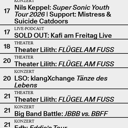
KONZERT
Nils Keppel:
Super Sonic Youth
17
Tour 2026
| Support: Mistress &
Suicide Catdoors
LIVE-PODCAST
17
SOLD OUT: Kafi am Freitag Live
THEATER
18
Theater Lilith:
FLÜGEL AM FUSS
THEATER
20
Theater Lilith:
FLÜGEL AM FUSS
KONZERT
20
LSO: klangXchange
Tänze des
Lebens
THEATER
21
Theater Lilith:
FLÜGEL AM FUSS
KONZERT
21
Big Band Battle:
JBBB vs. BBFF
KONZERT
21
Edb:
Eddie's Tour