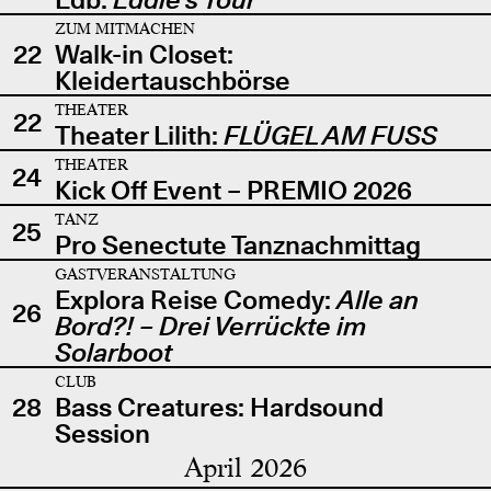
ZUM MITMACHEN
22
Walk-in Closet:
Kleidertauschbörse
THEATER
22
Theater Lilith:
FLÜGEL AM FUSS
THEATER
24
Kick Off Event – PREMIO 2026
TANZ
25
Pro Senectute Tanznachmittag
GASTVERANSTALTUNG
Explora Reise Comedy:
Alle an
26
Bord?! – Drei Verrückte im
Solarboot
CLUB
28
Bass Creatures: Hardsound
Session
April 2026