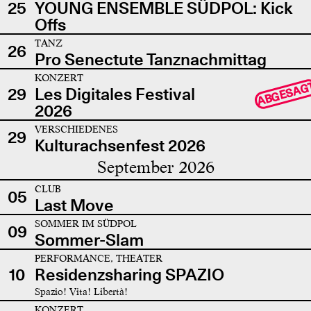
25
YOUNG ENSEMBLE SÜDPOL: Kick
Offs
TANZ
26
Pro Senectute Tanznachmittag
KONZERT
ABGESAG
29
Les Digitales Festival
2026
VERSCHIEDENES
29
Kulturachsenfest 2026
September 2026
CLUB
05
Last Move
SOMMER IM SÜDPOL
09
Sommer-Slam
PERFORMANCE, THEATER
10
Residenzsharing SPAZIO
Spazio! Vita! Libertà!
KONZERT