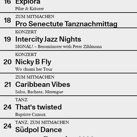
16
Explora
Pilze & Kräuter
ZUM MITMACHEN
18
Pro Senectute Tanznachmittag
KONZERT
19
Intercity Jazz Nights
SIGNAL! – Beromünster with Peter Zihlmann
KONZERT
20
Nicky B Fly
Wo chumi her Tour
ZUM MITMACHEN
21
Caribbean Vibes
Salsa, Bachata, Merengue
TANZ
24
That's twisted
Baptiste Cazaux
TANZ, ZUM MITMACHEN
24
Südpol Dance