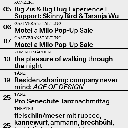
KONZERT
05
Big Zis & Big Hug Experience |
Support: Skinny Bird & Taranja Wu
GASTVERANSTALTUNG
06
Motel a Miio Pop-Up Sale
GASTVERANSTALTUNG
07
Motel a Miio Pop-Up Sale
ZUM MITMACHEN
10
the pleasure of walking through
the night
TANZ
19
Residenzsharing: company never
mind:
AGE OF DESIGN
TANZ
25
Pro Senectute Tanznachmittag
THEATER
fleischlin/meser mit ruocco,
kannewurf, ammann, brechbühl,
25