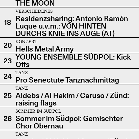
THE MOON
VERSCHIEDENES
Residenzsharing: Antonio Ramón
18
Luque u.v.m.: VON HINTEN
DURCHS KNIE INS AUGE (AT)
KONZERT
20
Hells Metal Army
YOUNG ENSEMBLE SÜDPOL: Kick
23
Offs
TANZ
24
Pro Senectute Tanznachmittag
TANZ
25
Aldebs / Al Hakim / Caruso / Zünd:
raising flags
SOMMER IM SÜDPOL
26
Sommer im Südpol: Gemischter
Chor Obernau
TANZ