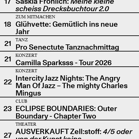
17
Saskia Fröhlich:
Meine kleine
scheiss Drecksbuchtour 2.0
ZUM MITMACHEN
18
Glühvette: Gemütlich ins neue
Jahr
TANZ
21
Pro Senectute Tanznachmittag
KONZERT
21
Camilla Sparksss - Tour 2026
KONZERT
Intercity Jazz Nights: The Angry
22
Man Of Jazz – The mighty Charles
Mingus
CLUB
23
ECLIPSE BOUNDARIES: Outer
Boundary - Chapter Two
THEATER
AUSVERKAUFT Zell:stoff:
4/5 oder
27
von der Kunst keine