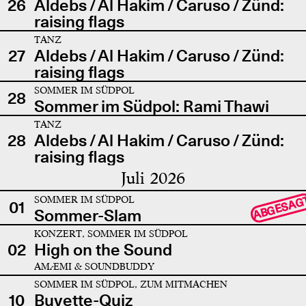
26
Aldebs / Al Hakim / Caruso / Zünd:
raising flags
TANZ
27
Aldebs / Al Hakim / Caruso / Zünd:
raising flags
SOMMER IM SÜDPOL
28
Sommer im Südpol: Rami Thawi
TANZ
28
Aldebs / Al Hakim / Caruso / Zünd:
raising flags
Juli 2026
SOMMER IM SÜDPOL
ABGESAG
01
Sommer-Slam
KONZERT, SOMMER IM SÜDPOL
02
High on the Sound
AMÆMI & SOUNDBUDDY
SOMMER IM SÜDPOL, ZUM MITMACHEN
10
Buvette-Quiz