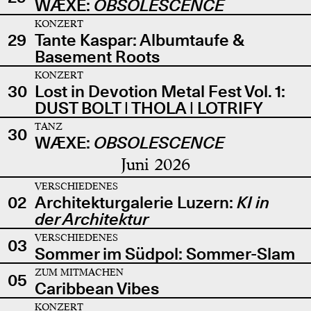
WÆXE:
OBSOLESCENCE
KONZERT
29
Tante Kaspar: Albumtaufe &
Basement Roots
KONZERT
30
Lost in Devotion Metal Fest Vol. 1:
DUST BOLT | THOLA | LOTRIFY
TANZ
30
WÆXE:
OBSOLESCENCE
Juni 2026
VERSCHIEDENES
02
Architekturgalerie Luzern:
KI in
der Architektur
VERSCHIEDENES
03
Sommer im Südpol: Sommer-Slam
ZUM MITMACHEN
05
Caribbean Vibes
KONZERT