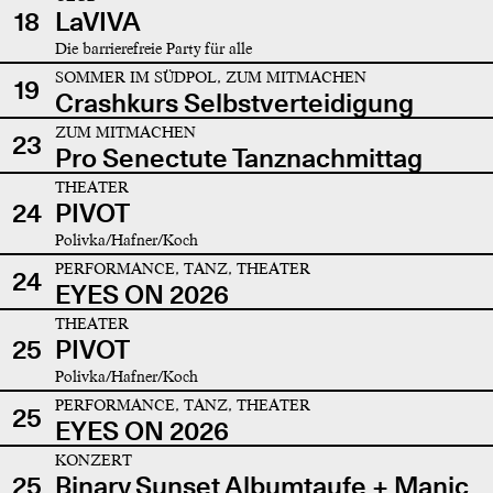
18
LaVIVA
Die barrierefreie Party für alle
SOMMER IM SÜDPOL, ZUM MITMACHEN
19
Crashkurs Selbstverteidigung
ZUM MITMACHEN
23
Pro Senectute Tanznachmittag
THEATER
24
PIVOT
Polivka/Hafner/Koch
PERFORMANCE, TANZ, THEATER
24
EYES ON 2026
THEATER
25
PIVOT
Polivka/Hafner/Koch
PERFORMANCE, TANZ, THEATER
25
EYES ON 2026
KONZERT
25
Binary Sunset Albumtaufe + Manic