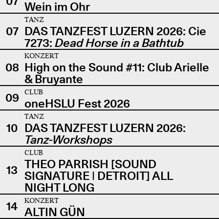
07
Wein im Ohr
TANZ
07
DAS TANZFEST LUZERN 2026: Cie
7273:
Dead Horse in a Bathtub
KONZERT
08
High on the Sound #11: Club Arielle
& Bruyante
CLUB
09
oneHSLU Fest 2026
TANZ
10
DAS TANZFEST LUZERN 2026:
Tanz-Workshops
CLUB
THEO PARRISH [SOUND
13
SIGNATURE | DETROIT] ALL
NIGHT LONG
KONZERT
14
ALTIN GÜN