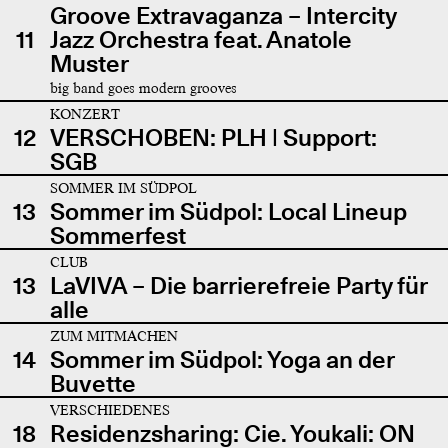
Groove Extravaganza – Intercity
11
Jazz Orchestra feat. Anatole
Muster
big band goes modern grooves
KONZERT
12
VERSCHOBEN: PLH | Support:
SGB
SOMMER IM SÜDPOL
13
Sommer im Südpol: Local Lineup
Sommerfest
CLUB
13
LaVIVA – Die barrierefreie Party für
alle
ZUM MITMACHEN
14
Sommer im Südpol: Yoga an der
Buvette
VERSCHIEDENES
18
Residenzsharing: Cie. Youkali: ON