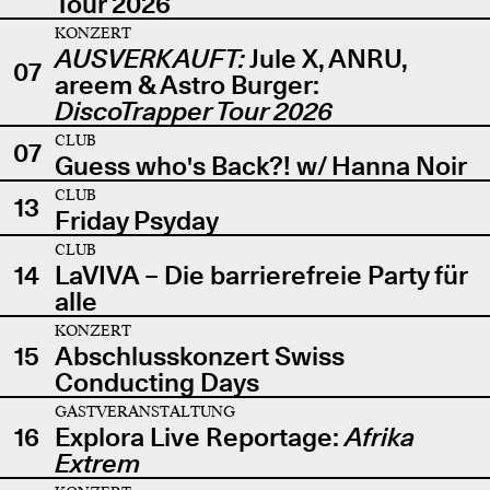
Tour 2026
KONZERT
AUSVERKAUFT:
Jule X, ANRU,
07
areem & Astro Burger:
DiscoTrapper Tour 2026
CLUB
07
Guess who's Back?! w/ Hanna Noir
CLUB
13
Friday Psyday
CLUB
14
LaVIVA – Die barrierefreie Party für
alle
KONZERT
15
Abschlusskonzert Swiss
Conducting Days
GASTVERANSTALTUNG
16
Explora Live Reportage:
Afrika
Extrem