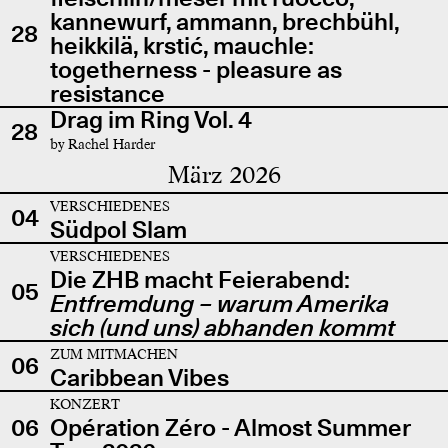
kannewurf, ammann, brechbühl,
28
heikkilä, krstić, mauchle:
togetherness - pleasure as
resistance
Drag im Ring Vol. 4
28
by Rachel Harder
März 2026
VERSCHIEDENES
04
Südpol Slam
VERSCHIEDENES
Die ZHB macht Feierabend:
05
Entfremdung – warum Amerika
sich (und uns) abhanden kommt
ZUM MITMACHEN
06
Caribbean Vibes
KONZERT
06
Opération Zéro - Almost Summer