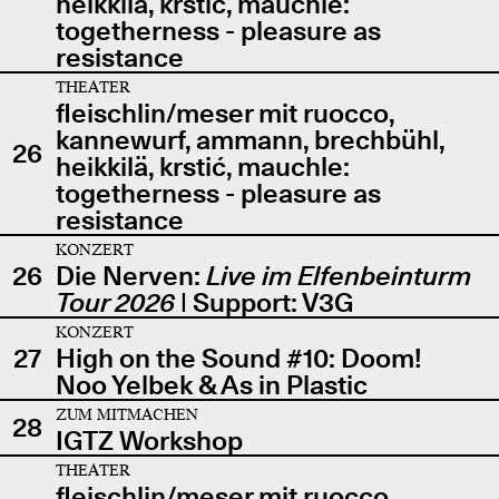
heikkilä, krstić, mauchle:
togetherness - pleasure as
resistance
THEATER
fleischlin/meser mit ruocco,
kannewurf, ammann, brechbühl,
26
heikkilä, krstić, mauchle:
togetherness - pleasure as
resistance
KONZERT
26
Die Nerven:
Live im Elfenbeinturm
Tour 2026
| Support: V3G
KONZERT
27
High on the Sound #10: Doom!
Noo Yelbek & As in Plastic
ZUM MITMACHEN
28
IGTZ Workshop
THEATER
fleischlin/meser mit ruocco,