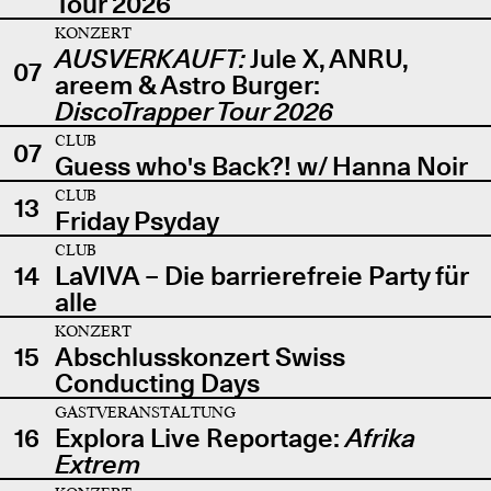
Tour 2026
KONZERT
AUSVERKAUFT:
Jule X, ANRU,
07
areem & Astro Burger:
DiscoTrapper Tour 2026
CLUB
07
Guess who's Back?! w/ Hanna Noir
CLUB
13
Friday Psyday
CLUB
14
LaVIVA – Die barrierefreie Party für
alle
KONZERT
15
Abschlusskonzert Swiss
Conducting Days
GASTVERANSTALTUNG
16
Explora Live Reportage:
Afrika
Extrem