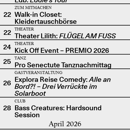
ZUM MITMACHEN
22
Walk-in Closet:
Kleidertauschbörse
THEATER
22
Theater Lilith:
FLÜGEL AM FUSS
THEATER
24
Kick Off Event – PREMIO 2026
TANZ
25
Pro Senectute Tanznachmittag
GASTVERANSTALTUNG
Explora Reise Comedy:
Alle an
26
Bord?! – Drei Verrückte im
Solarboot
CLUB
28
Bass Creatures: Hardsound
Session
April 2026