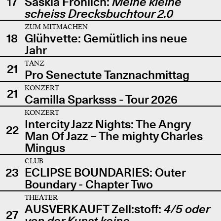
17
Saskia Fröhlich:
Meine kleine
scheiss Drecksbuchtour 2.0
ZUM MITMACHEN
18
Glühvette: Gemütlich ins neue
Jahr
TANZ
21
Pro Senectute Tanznachmittag
KONZERT
21
Camilla Sparksss - Tour 2026
KONZERT
Intercity Jazz Nights: The Angry
22
Man Of Jazz – The mighty Charles
Mingus
CLUB
23
ECLIPSE BOUNDARIES: Outer
Boundary - Chapter Two
THEATER
AUSVERKAUFT Zell:stoff:
4/5 oder
27
von der Kunst keine