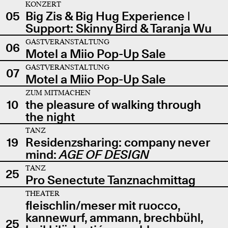
KONZERT
05
Big Zis & Big Hug Experience |
Support: Skinny Bird & Taranja Wu
GASTVERANSTALTUNG
06
Motel a Miio Pop-Up Sale
GASTVERANSTALTUNG
07
Motel a Miio Pop-Up Sale
ZUM MITMACHEN
10
the pleasure of walking through
the night
TANZ
19
Residenzsharing: company never
mind:
AGE OF DESIGN
TANZ
25
Pro Senectute Tanznachmittag
THEATER
fleischlin/meser mit ruocco,
kannewurf, ammann, brechbühl,
25