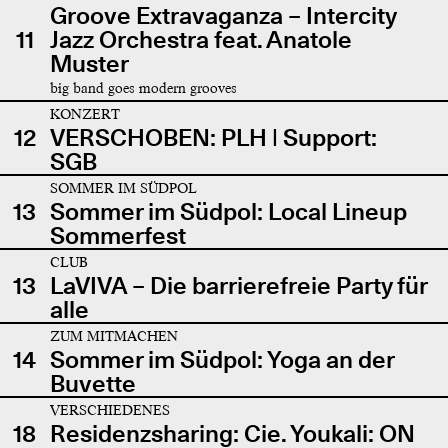
Groove Extravaganza – Intercity
11
Jazz Orchestra feat. Anatole
Muster
big band goes modern grooves
KONZERT
12
VERSCHOBEN: PLH | Support:
SGB
SOMMER IM SÜDPOL
13
Sommer im Südpol: Local Lineup
Sommerfest
CLUB
13
LaVIVA – Die barrierefreie Party für
alle
ZUM MITMACHEN
14
Sommer im Südpol: Yoga an der
Buvette
VERSCHIEDENES
18
Residenzsharing: Cie. Youkali: ON