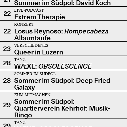
Sommer im Südpol: David Koch
LIVE-PODCAST
22
Extrem Therapie
KONZERT
22
Losus Reynoso:
Rompecabeza
Albumtaufe
VERSCHIEDENES
23
Queer in Luzern
TANZ
28
WÆXE:
OBSOLESCENCE
SOMMER IM SÜDPOL
28
Sommer im Südpol: Deep Fried
Galaxy
ZUM MITMACHEN
Sommer im Südpol:
29
Quartierverein Kehrhof: Musik-
Bingo
TANZ
29