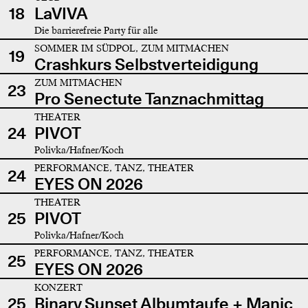
18
LaVIVA
Die barrierefreie Party für alle
SOMMER IM SÜDPOL, ZUM MITMACHEN
19
Crashkurs Selbstverteidigung
ZUM MITMACHEN
23
Pro Senectute Tanznachmittag
THEATER
24
PIVOT
Polivka/Hafner/Koch
PERFORMANCE, TANZ, THEATER
24
EYES ON 2026
THEATER
25
PIVOT
Polivka/Hafner/Koch
PERFORMANCE, TANZ, THEATER
25
EYES ON 2026
KONZERT
25
Binary Sunset Albumtaufe + Manic