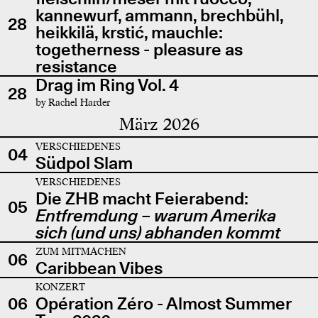
kannewurf, ammann, brechbühl,
28
heikkilä, krstić, mauchle:
togetherness - pleasure as
resistance
Drag im Ring Vol. 4
28
by Rachel Harder
März 2026
VERSCHIEDENES
04
Südpol Slam
VERSCHIEDENES
Die ZHB macht Feierabend:
05
Entfremdung – warum Amerika
sich (und uns) abhanden kommt
ZUM MITMACHEN
06
Caribbean Vibes
KONZERT
06
Opération Zéro - Almost Summer