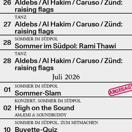
26
Aldebs / Al Hakim / Caruso / Zünd:
raising flags
TANZ
27
Aldebs / Al Hakim / Caruso / Zünd:
raising flags
SOMMER IM SÜDPOL
28
Sommer im Südpol: Rami Thawi
TANZ
28
Aldebs / Al Hakim / Caruso / Zünd:
raising flags
Juli 2026
SOMMER IM SÜDPOL
ABGESAG
01
Sommer-Slam
KONZERT, SOMMER IM SÜDPOL
02
High on the Sound
AMÆMI & SOUNDBUDDY
SOMMER IM SÜDPOL, ZUM MITMACHEN
10
Buvette-Quiz