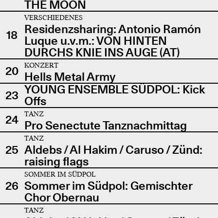
THE MOON
VERSCHIEDENES
Residenzsharing: Antonio Ramón
18
Luque u.v.m.: VON HINTEN
DURCHS KNIE INS AUGE (AT)
KONZERT
20
Hells Metal Army
YOUNG ENSEMBLE SÜDPOL: Kick
23
Offs
TANZ
24
Pro Senectute Tanznachmittag
TANZ
25
Aldebs / Al Hakim / Caruso / Zünd:
raising flags
SOMMER IM SÜDPOL
26
Sommer im Südpol: Gemischter
Chor Obernau
TANZ