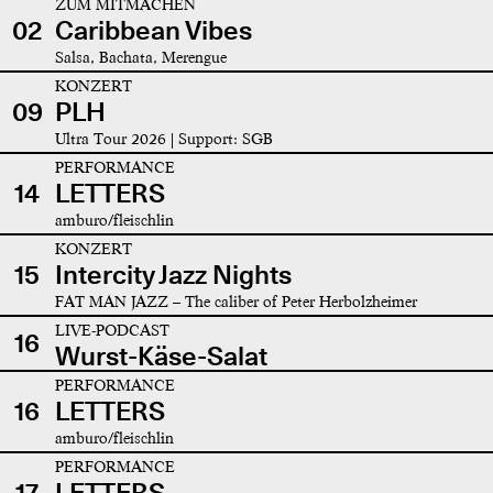
ZUM MITMACHEN
02
Caribbean Vibes
Salsa, Bachata, Merengue
KONZERT
09
PLH
Ultra Tour 2026 | Support: SGB
PERFORMANCE
14
LETTERS
amburo/fleischlin
KONZERT
15
Intercity Jazz Nights
FAT MAN JAZZ – The caliber of Peter Herbolzheimer
LIVE-PODCAST
16
Wurst-Käse-Salat
PERFORMANCE
16
LETTERS
amburo/fleischlin
PERFORMANCE
17
LETTERS