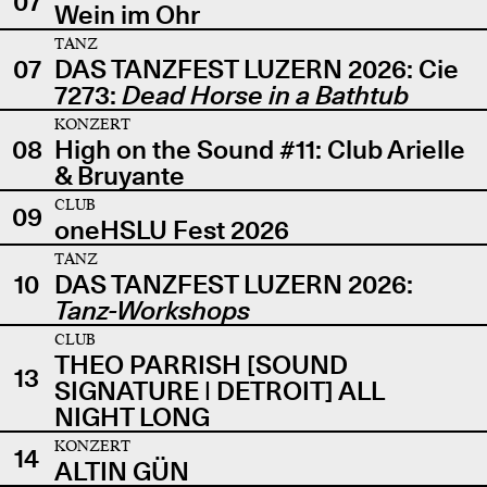
07
Wein im Ohr
TANZ
07
DAS TANZFEST LUZERN 2026: Cie
7273:
Dead Horse in a Bathtub
KONZERT
08
High on the Sound #11: Club Arielle
& Bruyante
CLUB
09
oneHSLU Fest 2026
TANZ
10
DAS TANZFEST LUZERN 2026:
Tanz-Workshops
CLUB
THEO PARRISH [SOUND
13
SIGNATURE | DETROIT] ALL
NIGHT LONG
KONZERT
14
ALTIN GÜN