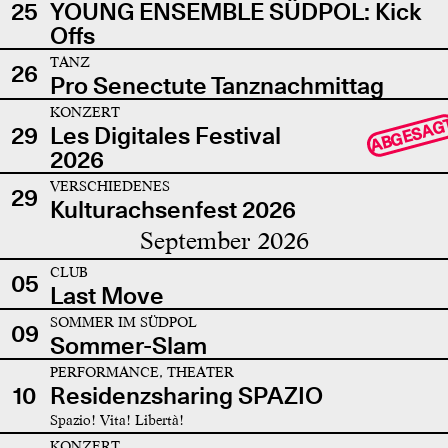
25
YOUNG ENSEMBLE SÜDPOL: Kick
Offs
TANZ
26
Pro Senectute Tanznachmittag
KONZERT
ABGESAG
29
Les Digitales Festival
2026
VERSCHIEDENES
29
Kulturachsenfest 2026
September 2026
CLUB
05
Last Move
SOMMER IM SÜDPOL
09
Sommer-Slam
PERFORMANCE, THEATER
10
Residenzsharing SPAZIO
Spazio! Vita! Libertà!
KONZERT