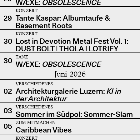
WÆXE:
OBSOLESCENCE
KONZERT
29
Tante Kaspar: Albumtaufe &
Basement Roots
KONZERT
30
Lost in Devotion Metal Fest Vol. 1:
DUST BOLT | THOLA | LOTRIFY
TANZ
30
WÆXE:
OBSOLESCENCE
Juni 2026
VERSCHIEDENES
02
Architekturgalerie Luzern:
KI in
der Architektur
VERSCHIEDENES
03
Sommer im Südpol: Sommer-Slam
ZUM MITMACHEN
05
Caribbean Vibes
KONZERT