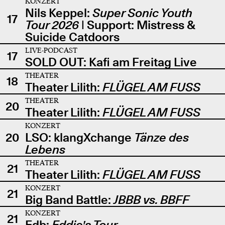
KONZERT
Nils Keppel:
Super Sonic Youth
17
Tour 2026
| Support: Mistress &
Suicide Catdoors
LIVE-PODCAST
17
SOLD OUT: Kafi am Freitag Live
THEATER
18
Theater Lilith:
FLÜGEL AM FUSS
THEATER
20
Theater Lilith:
FLÜGEL AM FUSS
KONZERT
20
LSO: klangXchange
Tänze des
Lebens
THEATER
21
Theater Lilith:
FLÜGEL AM FUSS
KONZERT
21
Big Band Battle:
JBBB vs. BBFF
KONZERT
21
Edb:
Eddie's Tour