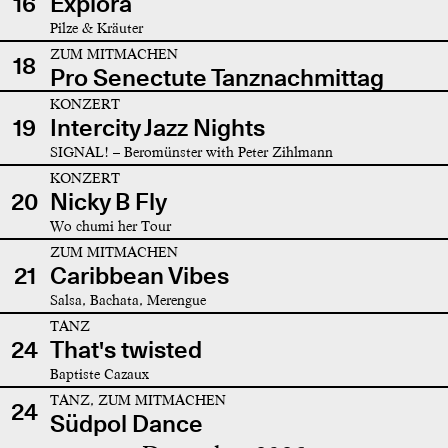
16
Explora
Pilze & Kräuter
ZUM MITMACHEN
18
Pro Senectute Tanznachmittag
KONZERT
19
Intercity Jazz Nights
SIGNAL! – Beromünster with Peter Zihlmann
KONZERT
20
Nicky B Fly
Wo chumi her Tour
ZUM MITMACHEN
21
Caribbean Vibes
Salsa, Bachata, Merengue
TANZ
24
That's twisted
Baptiste Cazaux
TANZ, ZUM MITMACHEN
24
Südpol Dance