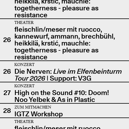
heikkilä, krstić, mauchle:
togetherness - pleasure as
resistance
THEATER
fleischlin/meser mit ruocco,
kannewurf, ammann, brechbühl,
26
heikkilä, krstić, mauchle:
togetherness - pleasure as
resistance
KONZERT
26
Die Nerven:
Live im Elfenbeinturm
Tour 2026
| Support: V3G
KONZERT
27
High on the Sound #10: Doom!
Noo Yelbek & As in Plastic
ZUM MITMACHEN
28
IGTZ Workshop
THEATER
fleischlin/meser mit ruocco,