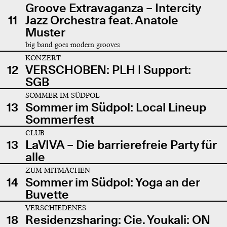
Groove Extravaganza – Intercity
11
Jazz Orchestra feat. Anatole
Muster
big band goes modern grooves
KONZERT
12
VERSCHOBEN: PLH | Support:
SGB
SOMMER IM SÜDPOL
13
Sommer im Südpol: Local Lineup
Sommerfest
CLUB
13
LaVIVA – Die barrierefreie Party für
alle
ZUM MITMACHEN
14
Sommer im Südpol: Yoga an der
Buvette
VERSCHIEDENES
18
Residenzsharing: Cie. Youkali: ON