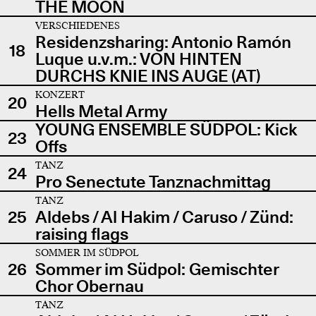
THE MOON
VERSCHIEDENES
Residenzsharing: Antonio Ramón
18
Luque u.v.m.: VON HINTEN
DURCHS KNIE INS AUGE (AT)
KONZERT
20
Hells Metal Army
YOUNG ENSEMBLE SÜDPOL: Kick
23
Offs
TANZ
24
Pro Senectute Tanznachmittag
TANZ
25
Aldebs / Al Hakim / Caruso / Zünd:
raising flags
SOMMER IM SÜDPOL
26
Sommer im Südpol: Gemischter
Chor Obernau
TANZ