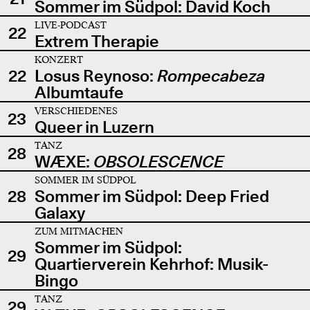
Sommer im Südpol: David Koch
LIVE-PODCAST
22
Extrem Therapie
KONZERT
22
Losus Reynoso:
Rompecabeza
Albumtaufe
VERSCHIEDENES
23
Queer in Luzern
TANZ
28
WÆXE:
OBSOLESCENCE
SOMMER IM SÜDPOL
28
Sommer im Südpol: Deep Fried
Galaxy
ZUM MITMACHEN
Sommer im Südpol:
29
Quartierverein Kehrhof: Musik-
Bingo
TANZ
29