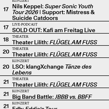
KONZERT
Nils Keppel:
Super Sonic Youth
17
Tour 2026
| Support: Mistress &
Suicide Catdoors
LIVE-PODCAST
17
SOLD OUT: Kafi am Freitag Live
THEATER
18
Theater Lilith:
FLÜGEL AM FUSS
THEATER
20
Theater Lilith:
FLÜGEL AM FUSS
KONZERT
20
LSO: klangXchange
Tänze des
Lebens
THEATER
21
Theater Lilith:
FLÜGEL AM FUSS
KONZERT
21
Big Band Battle:
JBBB vs. BBFF
KONZERT
21
Edb:
Eddie's Tour