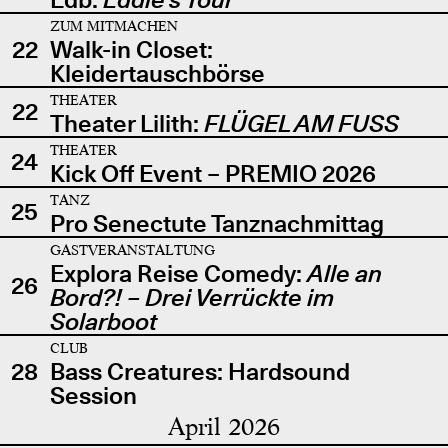
ZUM MITMACHEN
22
Walk-in Closet:
Kleidertauschbörse
THEATER
22
Theater Lilith:
FLÜGEL AM FUSS
THEATER
24
Kick Off Event – PREMIO 2026
TANZ
25
Pro Senectute Tanznachmittag
GASTVERANSTALTUNG
Explora Reise Comedy:
Alle an
26
Bord?! – Drei Verrückte im
Solarboot
CLUB
28
Bass Creatures: Hardsound
Session
April 2026