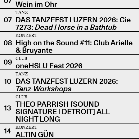
07
Wein im Ohr
TANZ
07
DAS TANZFEST LUZERN 2026: Cie
7273:
Dead Horse in a Bathtub
KONZERT
08
High on the Sound #11: Club Arielle
& Bruyante
CLUB
09
oneHSLU Fest 2026
TANZ
10
DAS TANZFEST LUZERN 2026:
Tanz-Workshops
CLUB
THEO PARRISH [SOUND
13
SIGNATURE | DETROIT] ALL
NIGHT LONG
KONZERT
14
ALTIN GÜN