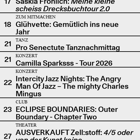
17
Saskia Fröhlich:
Meine kleine
scheiss Drecksbuchtour 2.0
ZUM MITMACHEN
18
Glühvette: Gemütlich ins neue
Jahr
TANZ
21
Pro Senectute Tanznachmittag
KONZERT
21
Camilla Sparksss - Tour 2026
KONZERT
Intercity Jazz Nights: The Angry
22
Man Of Jazz – The mighty Charles
Mingus
CLUB
23
ECLIPSE BOUNDARIES: Outer
Boundary - Chapter Two
THEATER
AUSVERKAUFT Zell:stoff:
4/5 oder
27
von der Kunst keine