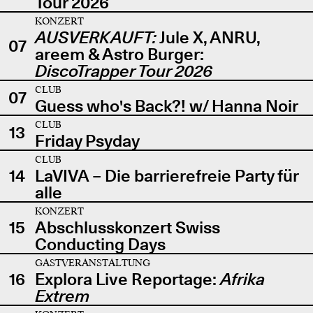
Tour 2026
KONZERT
AUSVERKAUFT:
Jule X, ANRU,
07
areem & Astro Burger:
DiscoTrapper Tour 2026
CLUB
07
Guess who's Back?! w/ Hanna Noir
CLUB
13
Friday Psyday
CLUB
14
LaVIVA – Die barrierefreie Party für
alle
KONZERT
15
Abschlusskonzert Swiss
Conducting Days
GASTVERANSTALTUNG
16
Explora Live Reportage:
Afrika
Extrem