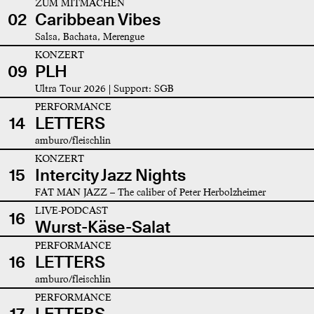
ZUM MITMACHEN
02
Caribbean Vibes
Salsa, Bachata, Merengue
KONZERT
09
PLH
Ultra Tour 2026 | Support: SGB
PERFORMANCE
14
LETTERS
amburo/fleischlin
KONZERT
15
Intercity Jazz Nights
FAT MAN JAZZ – The caliber of Peter Herbolzheimer
LIVE-PODCAST
16
Wurst-Käse-Salat
PERFORMANCE
16
LETTERS
amburo/fleischlin
PERFORMANCE
17
LETTERS