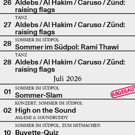
26
Aldebs / Al Hakim / Caruso / Zünd:
raising flags
TANZ
27
Aldebs / Al Hakim / Caruso / Zünd:
raising flags
SOMMER IM SÜDPOL
28
Sommer im Südpol: Rami Thawi
TANZ
28
Aldebs / Al Hakim / Caruso / Zünd:
raising flags
Juli 2026
SOMMER IM SÜDPOL
ABGESAG
01
Sommer-Slam
KONZERT, SOMMER IM SÜDPOL
02
High on the Sound
AMÆMI & SOUNDBUDDY
SOMMER IM SÜDPOL, ZUM MITMACHEN
10
Buvette-Quiz