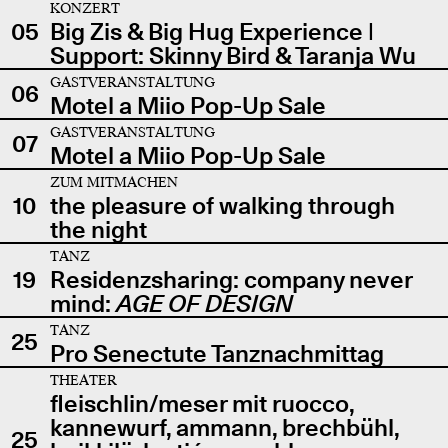
KONZERT
05
Big Zis & Big Hug Experience |
Support: Skinny Bird & Taranja Wu
GASTVERANSTALTUNG
06
Motel a Miio Pop-Up Sale
GASTVERANSTALTUNG
07
Motel a Miio Pop-Up Sale
ZUM MITMACHEN
10
the pleasure of walking through
the night
TANZ
19
Residenzsharing: company never
mind:
AGE OF DESIGN
TANZ
25
Pro Senectute Tanznachmittag
THEATER
fleischlin/meser mit ruocco,
kannewurf, ammann, brechbühl,
25