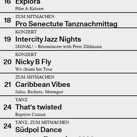
16
Explora
Pilze & Kräuter
ZUM MITMACHEN
18
Pro Senectute Tanznachmittag
KONZERT
19
Intercity Jazz Nights
SIGNAL! – Beromünster with Peter Zihlmann
KONZERT
20
Nicky B Fly
Wo chumi her Tour
ZUM MITMACHEN
21
Caribbean Vibes
Salsa, Bachata, Merengue
TANZ
24
That's twisted
Baptiste Cazaux
TANZ, ZUM MITMACHEN
24
Südpol Dance