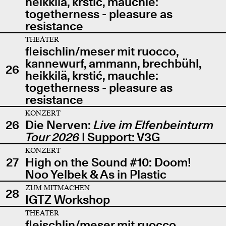
heikkilä, krstić, mauchle:
togetherness - pleasure as
resistance
THEATER
fleischlin/meser mit ruocco,
kannewurf, ammann, brechbühl,
26
heikkilä, krstić, mauchle:
togetherness - pleasure as
resistance
KONZERT
26
Die Nerven:
Live im Elfenbeinturm
Tour 2026
| Support: V3G
KONZERT
27
High on the Sound #10: Doom!
Noo Yelbek & As in Plastic
ZUM MITMACHEN
28
IGTZ Workshop
THEATER
fleischlin/meser mit ruocco,