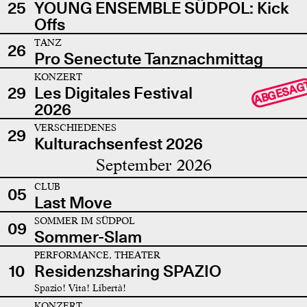
25
YOUNG ENSEMBLE SÜDPOL: Kick
Offs
TANZ
26
Pro Senectute Tanznachmittag
KONZERT
ABGESAG
29
Les Digitales Festival
2026
VERSCHIEDENES
29
Kulturachsenfest 2026
September 2026
CLUB
05
Last Move
SOMMER IM SÜDPOL
09
Sommer-Slam
PERFORMANCE, THEATER
10
Residenzsharing SPAZIO
Spazio! Vita! Libertà!
KONZERT