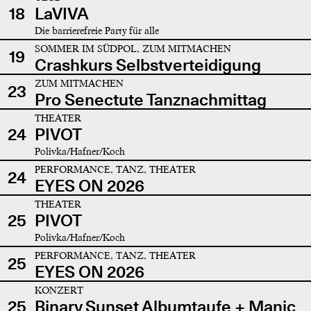
18
LaVIVA
Die barrierefreie Party für alle
SOMMER IM SÜDPOL, ZUM MITMACHEN
19
Crashkurs Selbstverteidigung
ZUM MITMACHEN
23
Pro Senectute Tanznachmittag
THEATER
24
PIVOT
Polivka/Hafner/Koch
PERFORMANCE, TANZ, THEATER
24
EYES ON 2026
THEATER
25
PIVOT
Polivka/Hafner/Koch
PERFORMANCE, TANZ, THEATER
25
EYES ON 2026
KONZERT
25
Binary Sunset Albumtaufe + Manic