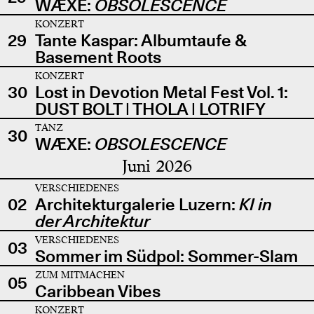
WÆXE:
OBSOLESCENCE
KONZERT
29
Tante Kaspar: Albumtaufe &
Basement Roots
KONZERT
30
Lost in Devotion Metal Fest Vol. 1:
DUST BOLT | THOLA | LOTRIFY
TANZ
30
WÆXE:
OBSOLESCENCE
Juni 2026
VERSCHIEDENES
02
Architekturgalerie Luzern:
KI in
der Architektur
VERSCHIEDENES
03
Sommer im Südpol: Sommer-Slam
ZUM MITMACHEN
05
Caribbean Vibes
KONZERT