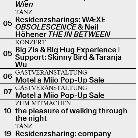
Wien
TANZ
Residenzsharings: WÆXE
05
OBSOLESCENCE
& Neil
Höhener
THE IN BETWEEN
KONZERT
Big Zis & Big Hug Experience |
05
Support: Skinny Bird & Taranja
Wu
GASTVERANSTALTUNG
06
Motel a Miio Pop-Up Sale
GASTVERANSTALTUNG
07
Motel a Miio Pop-Up Sale
ZUM MITMACHEN
10
the pleasure of walking through
the night
TANZ
19
Residenzsharing: company