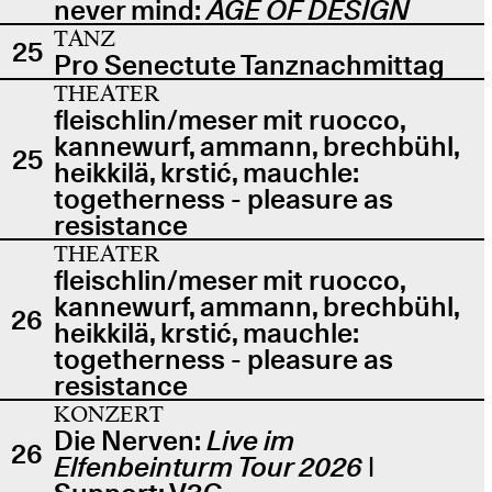
never mind:
AGE OF DESIGN
TANZ
25
Pro Senectute Tanznachmittag
THEATER
fleischlin/meser mit ruocco,
kannewurf, ammann, brechbühl,
25
heikkilä, krstić, mauchle:
togetherness - pleasure as
resistance
THEATER
fleischlin/meser mit ruocco,
kannewurf, ammann, brechbühl,
26
heikkilä, krstić, mauchle:
togetherness - pleasure as
resistance
KONZERT
Die Nerven:
Live im
26
Elfenbeinturm Tour 2026
|