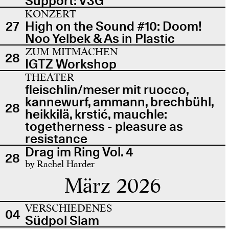
Support: V3G
KONZERT
27
High on the Sound #10: Doom!
Noo Yelbek & As in Plastic
ZUM MITMACHEN
28
IGTZ Workshop
THEATER
fleischlin/meser mit ruocco,
kannewurf, ammann, brechbühl,
28
heikkilä, krstić, mauchle:
togetherness - pleasure as
resistance
Drag im Ring Vol. 4
28
by Rachel Harder
März 2026
VERSCHIEDENES
04
Südpol Slam