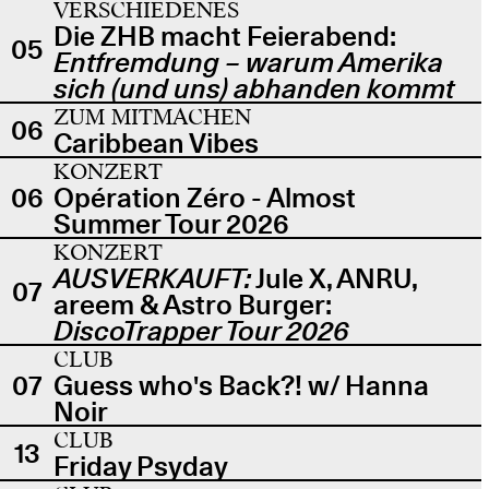
VERSCHIEDENES
Die ZHB macht Feierabend:
05
Entfremdung – warum Amerika
sich (und uns) abhanden kommt
ZUM MITMACHEN
06
Caribbean Vibes
KONZERT
06
Opération Zéro - Almost
Summer Tour 2026
KONZERT
AUSVERKAUFT:
Jule X, ANRU,
07
areem & Astro Burger:
DiscoTrapper Tour 2026
CLUB
07
Guess who's Back?! w/ Hanna
Noir
CLUB
13
Friday Psyday