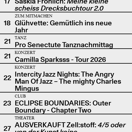
17
Saskia Fröhlich:
Meine kleine
scheiss Drecksbuchtour 2.0
ZUM MITMACHEN
18
Glühvette: Gemütlich ins neue
Jahr
TANZ
21
Pro Senectute Tanznachmittag
KONZERT
21
Camilla Sparksss - Tour 2026
KONZERT
Intercity Jazz Nights: The Angry
22
Man Of Jazz – The mighty Charles
Mingus
CLUB
23
ECLIPSE BOUNDARIES: Outer
Boundary - Chapter Two
THEATER
AUSVERKAUFT Zell:stoff:
4/5 oder
27
von der Kunst keine