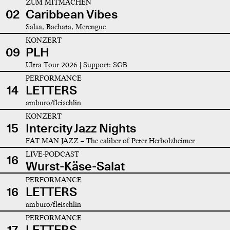
ZUM MITMACHEN
02
Caribbean Vibes
Salsa, Bachata, Merengue
KONZERT
09
PLH
Ultra Tour 2026 | Support: SGB
PERFORMANCE
14
LETTERS
amburo/fleischlin
KONZERT
15
Intercity Jazz Nights
FAT MAN JAZZ – The caliber of Peter Herbolzheimer
LIVE-PODCAST
16
Wurst-Käse-Salat
PERFORMANCE
16
LETTERS
amburo/fleischlin
PERFORMANCE
17
LETTERS