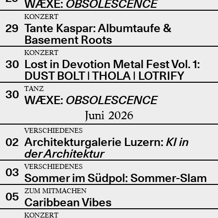
WÆXE:
OBSOLESCENCE
KONZERT
29
Tante Kaspar: Albumtaufe &
Basement Roots
KONZERT
30
Lost in Devotion Metal Fest Vol. 1:
DUST BOLT | THOLA | LOTRIFY
TANZ
30
WÆXE:
OBSOLESCENCE
Juni 2026
VERSCHIEDENES
02
Architekturgalerie Luzern:
KI in
der Architektur
VERSCHIEDENES
03
Sommer im Südpol: Sommer-Slam
ZUM MITMACHEN
05
Caribbean Vibes
KONZERT