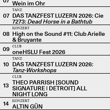
07
Wein im Ohr
TANZ
07
DAS TANZFEST LUZERN 2026: Cie
7273:
Dead Horse in a Bathtub
KONZERT
08
High on the Sound #11: Club Arielle
& Bruyante
CLUB
09
oneHSLU Fest 2026
TANZ
10
DAS TANZFEST LUZERN 2026:
Tanz-Workshops
CLUB
THEO PARRISH [SOUND
13
SIGNATURE | DETROIT] ALL
NIGHT LONG
KONZERT
14
ALTIN GÜN