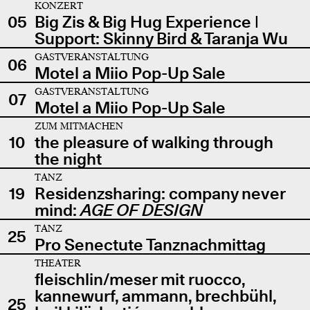
KONZERT
05
Big Zis & Big Hug Experience |
Support: Skinny Bird & Taranja Wu
GASTVERANSTALTUNG
06
Motel a Miio Pop-Up Sale
GASTVERANSTALTUNG
07
Motel a Miio Pop-Up Sale
ZUM MITMACHEN
10
the pleasure of walking through
the night
TANZ
19
Residenzsharing: company never
mind:
AGE OF DESIGN
TANZ
25
Pro Senectute Tanznachmittag
THEATER
fleischlin/meser mit ruocco,
kannewurf, ammann, brechbühl,
25