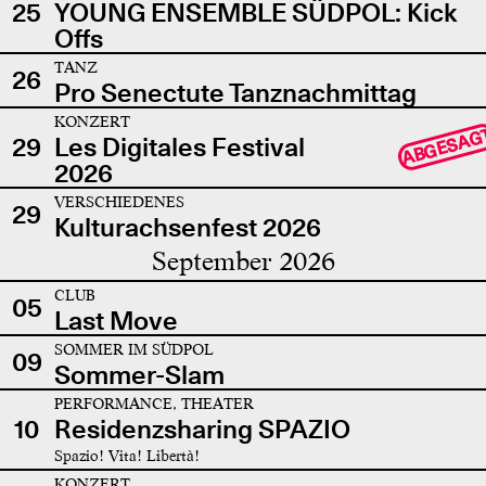
25
YOUNG ENSEMBLE SÜDPOL: Kick
Offs
TANZ
26
Pro Senectute Tanznachmittag
KONZERT
ABGESAG
29
Les Digitales Festival
2026
VERSCHIEDENES
29
Kulturachsenfest 2026
September 2026
CLUB
05
Last Move
SOMMER IM SÜDPOL
09
Sommer-Slam
PERFORMANCE, THEATER
10
Residenzsharing SPAZIO
Spazio! Vita! Libertà!
KONZERT