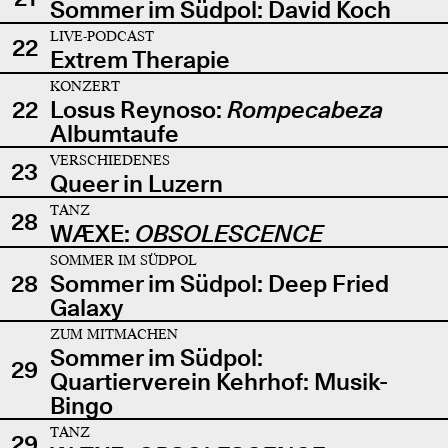
Sommer im Südpol: David Koch
LIVE-PODCAST
22
Extrem Therapie
KONZERT
22
Losus Reynoso:
Rompecabeza
Albumtaufe
VERSCHIEDENES
23
Queer in Luzern
TANZ
28
WÆXE:
OBSOLESCENCE
SOMMER IM SÜDPOL
28
Sommer im Südpol: Deep Fried
Galaxy
ZUM MITMACHEN
Sommer im Südpol:
29
Quartierverein Kehrhof: Musik-
Bingo
TANZ
29