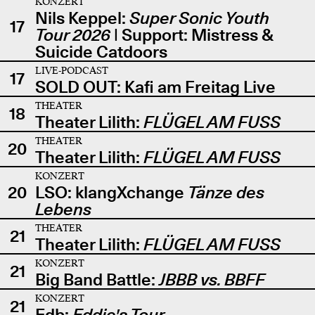
KONZERT
Nils Keppel:
Super Sonic Youth
17
Tour 2026
| Support: Mistress &
Suicide Catdoors
LIVE-PODCAST
17
SOLD OUT: Kafi am Freitag Live
THEATER
18
Theater Lilith:
FLÜGEL AM FUSS
THEATER
20
Theater Lilith:
FLÜGEL AM FUSS
KONZERT
20
LSO: klangXchange
Tänze des
Lebens
THEATER
21
Theater Lilith:
FLÜGEL AM FUSS
KONZERT
21
Big Band Battle:
JBBB vs. BBFF
KONZERT
21
Edb:
Eddie's Tour