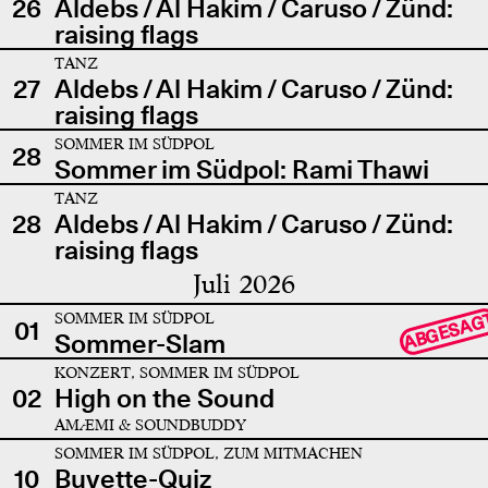
26
Aldebs / Al Hakim / Caruso / Zünd:
raising flags
TANZ
27
Aldebs / Al Hakim / Caruso / Zünd:
raising flags
SOMMER IM SÜDPOL
28
Sommer im Südpol: Rami Thawi
TANZ
28
Aldebs / Al Hakim / Caruso / Zünd:
raising flags
Juli 2026
SOMMER IM SÜDPOL
ABGESAG
01
Sommer-Slam
KONZERT, SOMMER IM SÜDPOL
02
High on the Sound
AMÆMI & SOUNDBUDDY
SOMMER IM SÜDPOL, ZUM MITMACHEN
10
Buvette-Quiz