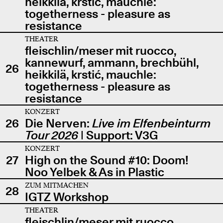
heikkilä, krstić, mauchle:
togetherness - pleasure as
resistance
THEATER
fleischlin/meser mit ruocco,
kannewurf, ammann, brechbühl,
26
heikkilä, krstić, mauchle:
togetherness - pleasure as
resistance
KONZERT
26
Die Nerven:
Live im Elfenbeinturm
Tour 2026
| Support: V3G
KONZERT
27
High on the Sound #10: Doom!
Noo Yelbek & As in Plastic
ZUM MITMACHEN
28
IGTZ Workshop
THEATER
fleischlin/meser mit ruocco,