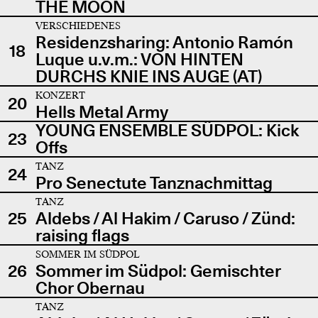
THE MOON
VERSCHIEDENES
Residenzsharing: Antonio Ramón
18
Luque u.v.m.: VON HINTEN
DURCHS KNIE INS AUGE (AT)
KONZERT
20
Hells Metal Army
YOUNG ENSEMBLE SÜDPOL: Kick
23
Offs
TANZ
24
Pro Senectute Tanznachmittag
TANZ
25
Aldebs / Al Hakim / Caruso / Zünd:
raising flags
SOMMER IM SÜDPOL
26
Sommer im Südpol: Gemischter
Chor Obernau
TANZ