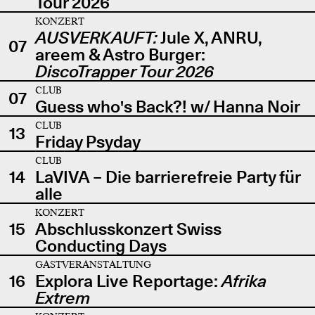
Tour 2026
KONZERT
AUSVERKAUFT:
Jule X, ANRU,
07
areem & Astro Burger:
DiscoTrapper Tour 2026
CLUB
07
Guess who's Back?! w/ Hanna Noir
CLUB
13
Friday Psyday
CLUB
14
LaVIVA – Die barrierefreie Party für
alle
KONZERT
15
Abschlusskonzert Swiss
Conducting Days
GASTVERANSTALTUNG
16
Explora Live Reportage:
Afrika
Extrem