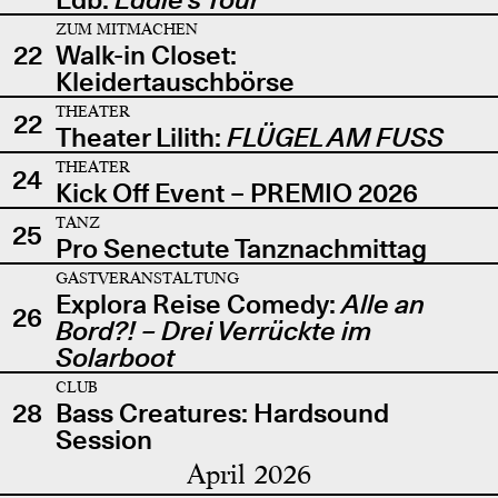
ZUM MITMACHEN
22
Walk-in Closet:
Kleidertauschbörse
THEATER
22
Theater Lilith:
FLÜGEL AM FUSS
THEATER
24
Kick Off Event – PREMIO 2026
TANZ
25
Pro Senectute Tanznachmittag
GASTVERANSTALTUNG
Explora Reise Comedy:
Alle an
26
Bord?! – Drei Verrückte im
Solarboot
CLUB
28
Bass Creatures: Hardsound
Session
April 2026