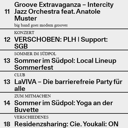
Groove Extravaganza – Intercity
11
Jazz Orchestra feat. Anatole
Muster
big band goes modern grooves
KONZERT
12
VERSCHOBEN: PLH | Support:
SGB
SOMMER IM SÜDPOL
13
Sommer im Südpol: Local Lineup
Sommerfest
CLUB
13
LaVIVA – Die barrierefreie Party für
alle
ZUM MITMACHEN
14
Sommer im Südpol: Yoga an der
Buvette
VERSCHIEDENES
18
Residenzsharing: Cie. Youkali: ON