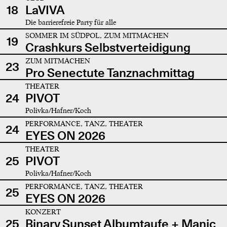
18
LaVIVA
Die barrierefreie Party für alle
SOMMER IM SÜDPOL, ZUM MITMACHEN
19
Crashkurs Selbstverteidigung
ZUM MITMACHEN
23
Pro Senectute Tanznachmittag
THEATER
24
PIVOT
Polivka/Hafner/Koch
PERFORMANCE, TANZ, THEATER
24
EYES ON 2026
THEATER
25
PIVOT
Polivka/Hafner/Koch
PERFORMANCE, TANZ, THEATER
25
EYES ON 2026
KONZERT
25
Binary Sunset Albumtaufe + Manic