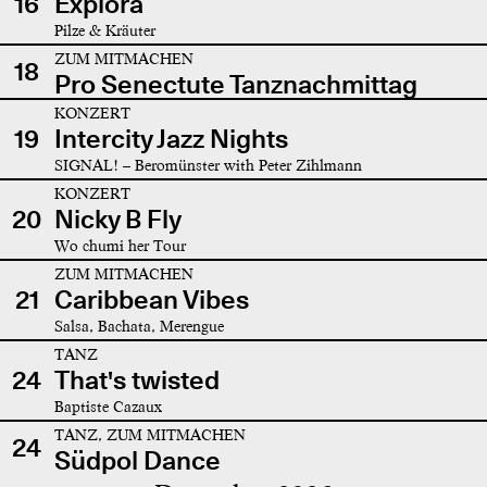
16
Explora
Pilze & Kräuter
ZUM MITMACHEN
18
Pro Senectute Tanznachmittag
KONZERT
19
Intercity Jazz Nights
SIGNAL! – Beromünster with Peter Zihlmann
KONZERT
20
Nicky B Fly
Wo chumi her Tour
ZUM MITMACHEN
21
Caribbean Vibes
Salsa, Bachata, Merengue
TANZ
24
That's twisted
Baptiste Cazaux
TANZ, ZUM MITMACHEN
24
Südpol Dance