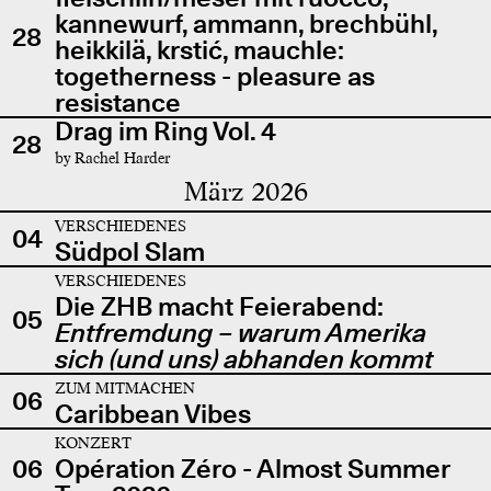
kannewurf, ammann, brechbühl,
28
heikkilä, krstić, mauchle:
togetherness - pleasure as
resistance
Drag im Ring Vol. 4
28
by Rachel Harder
März 2026
VERSCHIEDENES
04
Südpol Slam
VERSCHIEDENES
Die ZHB macht Feierabend:
05
Entfremdung – warum Amerika
sich (und uns) abhanden kommt
ZUM MITMACHEN
06
Caribbean Vibes
KONZERT
06
Opération Zéro - Almost Summer