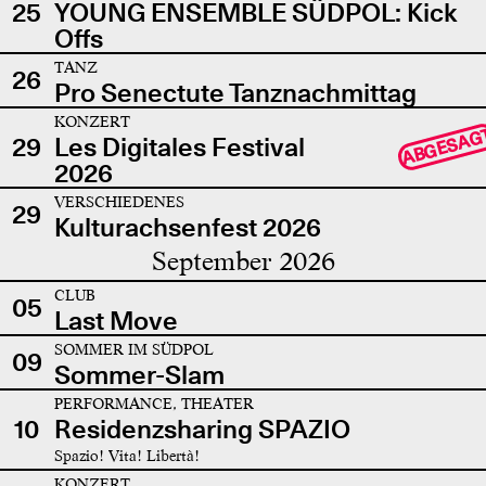
25
YOUNG ENSEMBLE SÜDPOL: Kick
Offs
TANZ
26
Pro Senectute Tanznachmittag
KONZERT
ABGESAG
29
Les Digitales Festival
2026
VERSCHIEDENES
29
Kulturachsenfest 2026
September 2026
CLUB
05
Last Move
SOMMER IM SÜDPOL
09
Sommer-Slam
PERFORMANCE, THEATER
10
Residenzsharing SPAZIO
Spazio! Vita! Libertà!
KONZERT