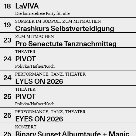
18
LaVIVA
Die barrierefreie Party für alle
SOMMER IM SÜDPOL, ZUM MITMACHEN
19
Crashkurs Selbstverteidigung
ZUM MITMACHEN
23
Pro Senectute Tanznachmittag
THEATER
24
PIVOT
Polivka/Hafner/Koch
PERFORMANCE, TANZ, THEATER
24
EYES ON 2026
THEATER
25
PIVOT
Polivka/Hafner/Koch
PERFORMANCE, TANZ, THEATER
25
EYES ON 2026
KONZERT
25
Binary Sunset Albumtaufe + Manic