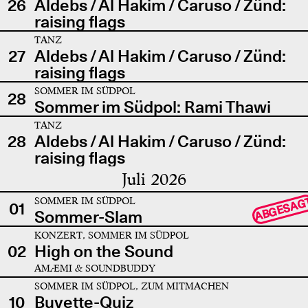
26
Aldebs / Al Hakim / Caruso / Zünd:
raising flags
TANZ
27
Aldebs / Al Hakim / Caruso / Zünd:
raising flags
SOMMER IM SÜDPOL
28
Sommer im Südpol: Rami Thawi
TANZ
28
Aldebs / Al Hakim / Caruso / Zünd:
raising flags
Juli 2026
SOMMER IM SÜDPOL
ABGESAG
01
Sommer-Slam
KONZERT, SOMMER IM SÜDPOL
02
High on the Sound
AMÆMI & SOUNDBUDDY
SOMMER IM SÜDPOL, ZUM MITMACHEN
10
Buvette-Quiz