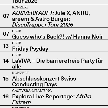
Tour 2026
KONZERT
AUSVERKAUFT:
Jule X, ANRU,
07
areem & Astro Burger:
DiscoTrapper Tour 2026
CLUB
07
Guess who's Back?! w/ Hanna Noir
CLUB
13
Friday Psyday
CLUB
14
LaVIVA – Die barrierefreie Party für
alle
KONZERT
15
Abschlusskonzert Swiss
Conducting Days
GASTVERANSTALTUNG
16
Explora Live Reportage:
Afrika
Extrem