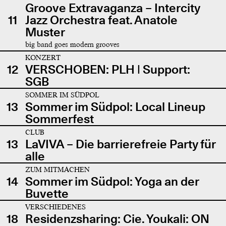
Groove Extravaganza – Intercity
11
Jazz Orchestra feat. Anatole
Muster
big band goes modern grooves
KONZERT
12
VERSCHOBEN: PLH | Support:
SGB
SOMMER IM SÜDPOL
13
Sommer im Südpol: Local Lineup
Sommerfest
CLUB
13
LaVIVA – Die barrierefreie Party für
alle
ZUM MITMACHEN
14
Sommer im Südpol: Yoga an der
Buvette
VERSCHIEDENES
18
Residenzsharing: Cie. Youkali: ON