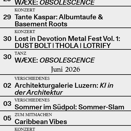
WÆXE:
OBSOLESCENCE
KONZERT
29
Tante Kaspar: Albumtaufe &
Basement Roots
KONZERT
30
Lost in Devotion Metal Fest Vol. 1:
DUST BOLT | THOLA | LOTRIFY
TANZ
30
WÆXE:
OBSOLESCENCE
Juni 2026
VERSCHIEDENES
02
Architekturgalerie Luzern:
KI in
der Architektur
VERSCHIEDENES
03
Sommer im Südpol: Sommer-Slam
ZUM MITMACHEN
05
Caribbean Vibes
KONZERT