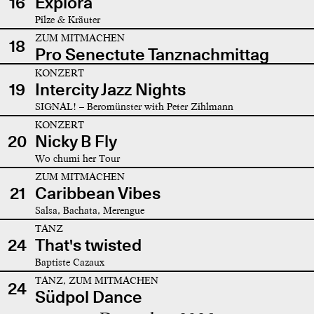
16
Explora
Pilze & Kräuter
ZUM MITMACHEN
18
Pro Senectute Tanznachmittag
KONZERT
19
Intercity Jazz Nights
SIGNAL! – Beromünster with Peter Zihlmann
KONZERT
20
Nicky B Fly
Wo chumi her Tour
ZUM MITMACHEN
21
Caribbean Vibes
Salsa, Bachata, Merengue
TANZ
24
That's twisted
Baptiste Cazaux
TANZ, ZUM MITMACHEN
24
Südpol Dance