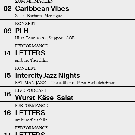
ZUM MITMACHEN
02
Caribbean Vibes
Salsa, Bachata, Merengue
KONZERT
09
PLH
Ultra Tour 2026 | Support: SGB
PERFORMANCE
14
LETTERS
amburo/fleischlin
KONZERT
15
Intercity Jazz Nights
FAT MAN JAZZ – The caliber of Peter Herbolzheimer
LIVE-PODCAST
16
Wurst-Käse-Salat
PERFORMANCE
16
LETTERS
amburo/fleischlin
PERFORMANCE
17
LETTERS