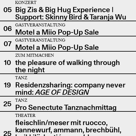
KONZERT
05
Big Zis & Big Hug Experience |
Support: Skinny Bird & Taranja Wu
GASTVERANSTALTUNG
06
Motel a Miio Pop-Up Sale
GASTVERANSTALTUNG
07
Motel a Miio Pop-Up Sale
ZUM MITMACHEN
10
the pleasure of walking through
the night
TANZ
19
Residenzsharing: company never
mind:
AGE OF DESIGN
TANZ
25
Pro Senectute Tanznachmittag
THEATER
fleischlin/meser mit ruocco,
kannewurf, ammann, brechbühl,
25