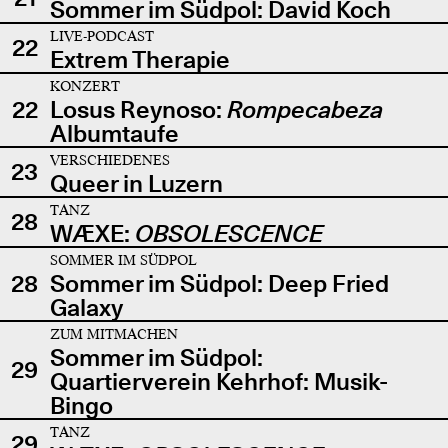
Sommer im Südpol: David Koch
LIVE-PODCAST
22
Extrem Therapie
KONZERT
22
Losus Reynoso:
Rompecabeza
Albumtaufe
VERSCHIEDENES
23
Queer in Luzern
TANZ
28
WÆXE:
OBSOLESCENCE
SOMMER IM SÜDPOL
28
Sommer im Südpol: Deep Fried
Galaxy
ZUM MITMACHEN
Sommer im Südpol:
29
Quartierverein Kehrhof: Musik-
Bingo
TANZ
29