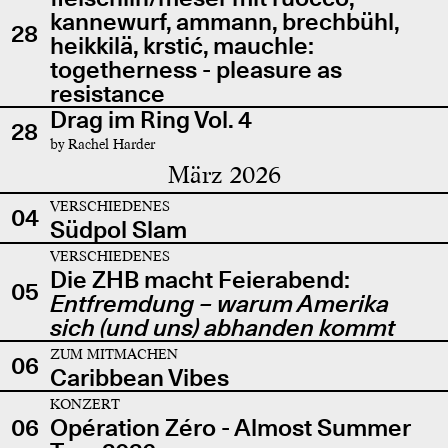
kannewurf, ammann, brechbühl,
28
heikkilä, krstić, mauchle:
togetherness - pleasure as
resistance
Drag im Ring Vol. 4
28
by Rachel Harder
März 2026
VERSCHIEDENES
04
Südpol Slam
VERSCHIEDENES
Die ZHB macht Feierabend:
05
Entfremdung – warum Amerika
sich (und uns) abhanden kommt
ZUM MITMACHEN
06
Caribbean Vibes
KONZERT
06
Opération Zéro - Almost Summer