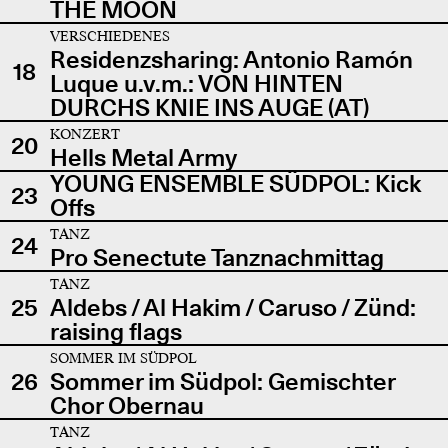
THE MOON
VERSCHIEDENES
Residenzsharing: Antonio Ramón
18
Luque u.v.m.: VON HINTEN
DURCHS KNIE INS AUGE (AT)
KONZERT
20
Hells Metal Army
YOUNG ENSEMBLE SÜDPOL: Kick
23
Offs
TANZ
24
Pro Senectute Tanznachmittag
TANZ
25
Aldebs / Al Hakim / Caruso / Zünd:
raising flags
SOMMER IM SÜDPOL
26
Sommer im Südpol: Gemischter
Chor Obernau
TANZ