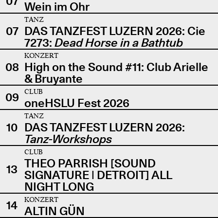
07
Wein im Ohr
TANZ
07
DAS TANZFEST LUZERN 2026: Cie
7273:
Dead Horse in a Bathtub
KONZERT
08
High on the Sound #11: Club Arielle
& Bruyante
CLUB
09
oneHSLU Fest 2026
TANZ
10
DAS TANZFEST LUZERN 2026:
Tanz-Workshops
CLUB
THEO PARRISH [SOUND
13
SIGNATURE | DETROIT] ALL
NIGHT LONG
KONZERT
14
ALTIN GÜN