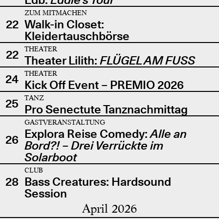
ZUM MITMACHEN
22
Walk-in Closet:
Kleidertauschbörse
THEATER
22
Theater Lilith:
FLÜGEL AM FUSS
THEATER
24
Kick Off Event – PREMIO 2026
TANZ
25
Pro Senectute Tanznachmittag
GASTVERANSTALTUNG
Explora Reise Comedy:
Alle an
26
Bord?! – Drei Verrückte im
Solarboot
CLUB
28
Bass Creatures: Hardsound
Session
April 2026