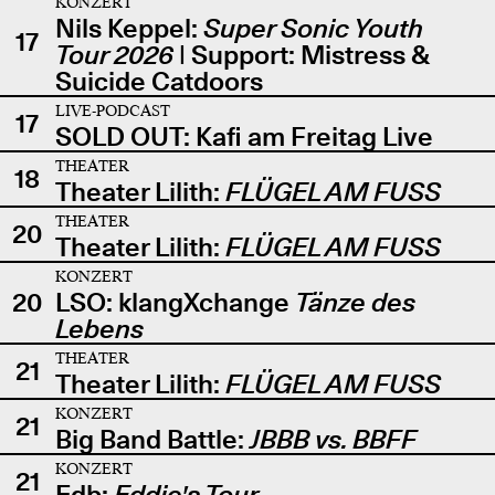
KONZERT
Nils Keppel:
Super Sonic Youth
17
Tour 2026
| Support: Mistress &
Suicide Catdoors
LIVE-PODCAST
17
SOLD OUT: Kafi am Freitag Live
THEATER
18
Theater Lilith:
FLÜGEL AM FUSS
THEATER
20
Theater Lilith:
FLÜGEL AM FUSS
KONZERT
20
LSO: klangXchange
Tänze des
Lebens
THEATER
21
Theater Lilith:
FLÜGEL AM FUSS
KONZERT
21
Big Band Battle:
JBBB vs. BBFF
KONZERT
21
Edb:
Eddie's Tour