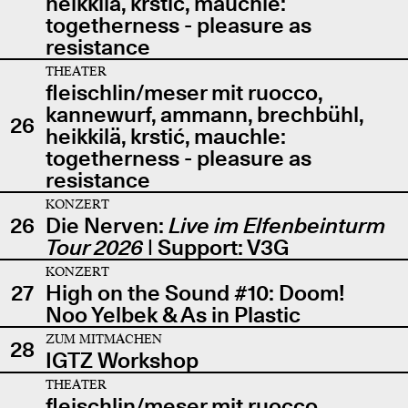
heikkilä, krstić, mauchle:
togetherness - pleasure as
resistance
THEATER
fleischlin/meser mit ruocco,
kannewurf, ammann, brechbühl,
26
heikkilä, krstić, mauchle:
togetherness - pleasure as
resistance
KONZERT
26
Die Nerven:
Live im Elfenbeinturm
Tour 2026
| Support: V3G
KONZERT
27
High on the Sound #10: Doom!
Noo Yelbek & As in Plastic
ZUM MITMACHEN
28
IGTZ Workshop
THEATER
fleischlin/meser mit ruocco,