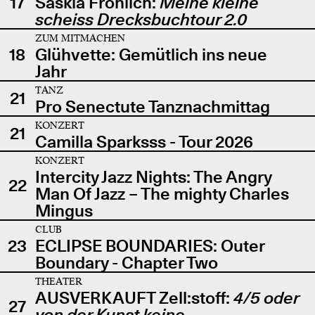
17
Saskia Fröhlich:
Meine kleine
scheiss Drecksbuchtour 2.0
ZUM MITMACHEN
18
Glühvette: Gemütlich ins neue
Jahr
TANZ
21
Pro Senectute Tanznachmittag
KONZERT
21
Camilla Sparksss - Tour 2026
KONZERT
Intercity Jazz Nights: The Angry
22
Man Of Jazz – The mighty Charles
Mingus
CLUB
23
ECLIPSE BOUNDARIES: Outer
Boundary - Chapter Two
THEATER
AUSVERKAUFT Zell:stoff:
4/5 oder
27
von der Kunst keine