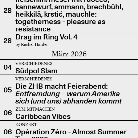
kannewurf, ammann, brechbühl,
28
heikkilä, krstić, mauchle:
togetherness - pleasure as
resistance
Drag im Ring Vol. 4
28
by Rachel Harder
März 2026
VERSCHIEDENES
04
Südpol Slam
VERSCHIEDENES
Die ZHB macht Feierabend:
05
Entfremdung – warum Amerika
sich (und uns) abhanden kommt
ZUM MITMACHEN
06
Caribbean Vibes
KONZERT
06
Opération Zéro - Almost Summer