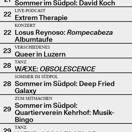
Sommer im Südpol: David Koch
LIVE-PODCAST
22
Extrem Therapie
KONZERT
22
Losus Reynoso:
Rompecabeza
Albumtaufe
VERSCHIEDENES
23
Queer in Luzern
TANZ
28
WÆXE:
OBSOLESCENCE
SOMMER IM SÜDPOL
28
Sommer im Südpol: Deep Fried
Galaxy
ZUM MITMACHEN
Sommer im Südpol:
29
Quartierverein Kehrhof: Musik-
Bingo
TANZ
29