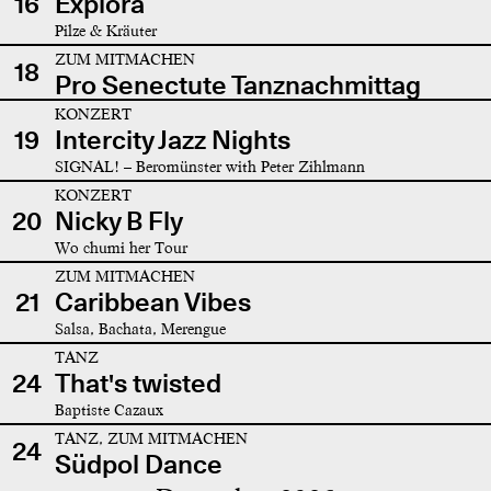
16
Explora
Pilze & Kräuter
ZUM MITMACHEN
18
Pro Senectute Tanznachmittag
KONZERT
19
Intercity Jazz Nights
SIGNAL! – Beromünster with Peter Zihlmann
KONZERT
20
Nicky B Fly
Wo chumi her Tour
ZUM MITMACHEN
21
Caribbean Vibes
Salsa, Bachata, Merengue
TANZ
24
That's twisted
Baptiste Cazaux
TANZ, ZUM MITMACHEN
24
Südpol Dance