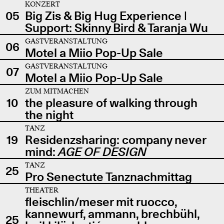
KONZERT
05
Big Zis & Big Hug Experience |
Support: Skinny Bird & Taranja Wu
GASTVERANSTALTUNG
06
Motel a Miio Pop-Up Sale
GASTVERANSTALTUNG
07
Motel a Miio Pop-Up Sale
ZUM MITMACHEN
10
the pleasure of walking through
the night
TANZ
19
Residenzsharing: company never
mind:
AGE OF DESIGN
TANZ
25
Pro Senectute Tanznachmittag
THEATER
fleischlin/meser mit ruocco,
kannewurf, ammann, brechbühl,
25