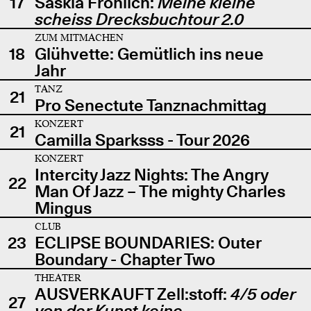
17
Saskia Fröhlich:
Meine kleine
scheiss Drecksbuchtour 2.0
ZUM MITMACHEN
18
Glühvette: Gemütlich ins neue
Jahr
TANZ
21
Pro Senectute Tanznachmittag
KONZERT
21
Camilla Sparksss - Tour 2026
KONZERT
Intercity Jazz Nights: The Angry
22
Man Of Jazz – The mighty Charles
Mingus
CLUB
23
ECLIPSE BOUNDARIES: Outer
Boundary - Chapter Two
THEATER
AUSVERKAUFT Zell:stoff:
4/5 oder
27
von der Kunst keine