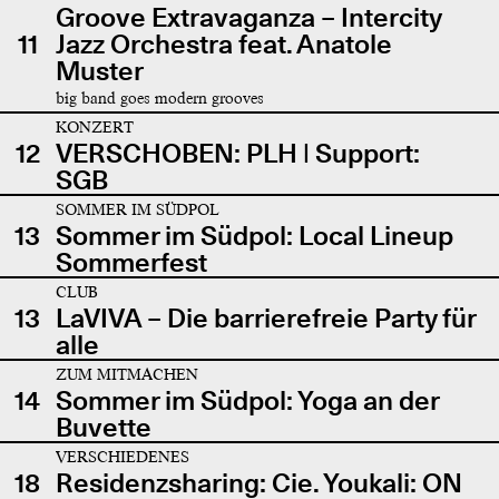
Groove Extravaganza – Intercity
11
Jazz Orchestra feat. Anatole
Muster
big band goes modern grooves
KONZERT
12
VERSCHOBEN: PLH | Support:
SGB
SOMMER IM SÜDPOL
13
Sommer im Südpol: Local Lineup
Sommerfest
CLUB
13
LaVIVA – Die barrierefreie Party für
alle
ZUM MITMACHEN
14
Sommer im Südpol: Yoga an der
Buvette
VERSCHIEDENES
18
Residenzsharing: Cie. Youkali: ON