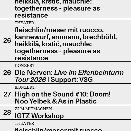
heikkilä, krstić, mauchle:
togetherness - pleasure as
resistance
THEATER
fleischlin/meser mit ruocco,
kannewurf, ammann, brechbühl,
26
heikkilä, krstić, mauchle:
togetherness - pleasure as
resistance
KONZERT
26
Die Nerven:
Live im Elfenbeinturm
Tour 2026
| Support: V3G
KONZERT
27
High on the Sound #10: Doom!
Noo Yelbek & As in Plastic
ZUM MITMACHEN
28
IGTZ Workshop
THEATER
fleischlin/meser mit ruocco,