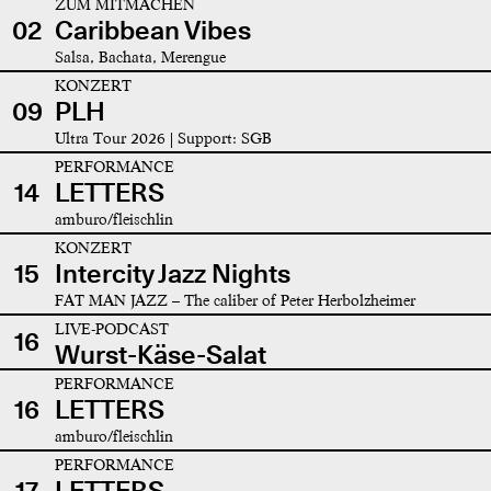
ZUM MITMACHEN
02
Caribbean Vibes
Salsa, Bachata, Merengue
KONZERT
09
PLH
Ultra Tour 2026 | Support: SGB
PERFORMANCE
14
LETTERS
amburo/fleischlin
KONZERT
15
Intercity Jazz Nights
FAT MAN JAZZ – The caliber of Peter Herbolzheimer
LIVE-PODCAST
16
Wurst-Käse-Salat
PERFORMANCE
16
LETTERS
amburo/fleischlin
PERFORMANCE
17
LETTERS