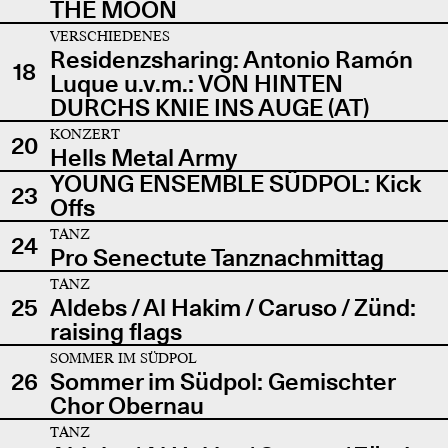
THE MOON
VERSCHIEDENES
Residenzsharing: Antonio Ramón
18
Luque u.v.m.: VON HINTEN
DURCHS KNIE INS AUGE (AT)
KONZERT
20
Hells Metal Army
YOUNG ENSEMBLE SÜDPOL: Kick
23
Offs
TANZ
24
Pro Senectute Tanznachmittag
TANZ
25
Aldebs / Al Hakim / Caruso / Zünd:
raising flags
SOMMER IM SÜDPOL
26
Sommer im Südpol: Gemischter
Chor Obernau
TANZ