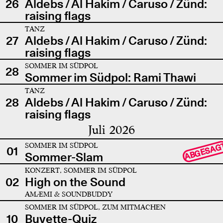
26
Aldebs / Al Hakim / Caruso / Zünd:
raising flags
TANZ
27
Aldebs / Al Hakim / Caruso / Zünd:
raising flags
SOMMER IM SÜDPOL
28
Sommer im Südpol: Rami Thawi
TANZ
28
Aldebs / Al Hakim / Caruso / Zünd:
raising flags
Juli 2026
SOMMER IM SÜDPOL
ABGESAG
01
Sommer-Slam
KONZERT, SOMMER IM SÜDPOL
02
High on the Sound
AMÆMI & SOUNDBUDDY
SOMMER IM SÜDPOL, ZUM MITMACHEN
10
Buvette-Quiz