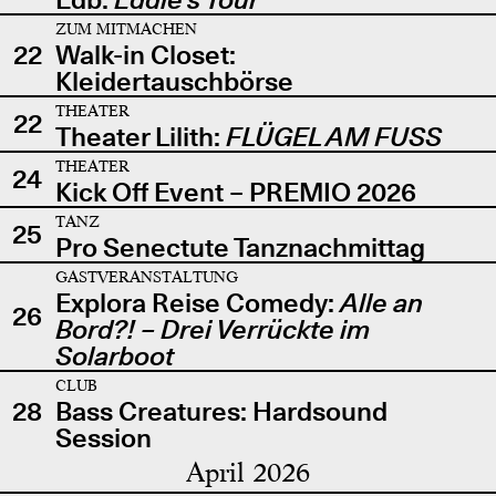
ZUM MITMACHEN
22
Walk-in Closet:
Kleidertauschbörse
THEATER
22
Theater Lilith:
FLÜGEL AM FUSS
THEATER
24
Kick Off Event – PREMIO 2026
TANZ
25
Pro Senectute Tanznachmittag
GASTVERANSTALTUNG
Explora Reise Comedy:
Alle an
26
Bord?! – Drei Verrückte im
Solarboot
CLUB
28
Bass Creatures: Hardsound
Session
April 2026