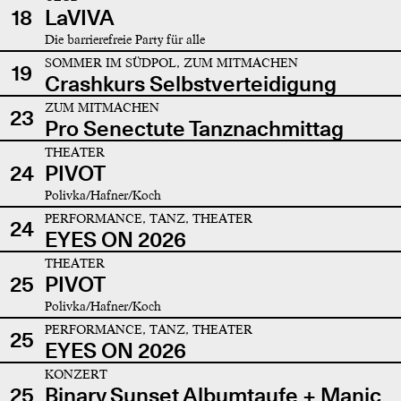
18
LaVIVA
Die barrierefreie Party für alle
SOMMER IM SÜDPOL, ZUM MITMACHEN
19
Crashkurs Selbstverteidigung
ZUM MITMACHEN
23
Pro Senectute Tanznachmittag
THEATER
24
PIVOT
Polivka/Hafner/Koch
PERFORMANCE, TANZ, THEATER
24
EYES ON 2026
THEATER
25
PIVOT
Polivka/Hafner/Koch
PERFORMANCE, TANZ, THEATER
25
EYES ON 2026
KONZERT
25
Binary Sunset Albumtaufe + Manic