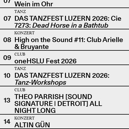
07
Wein im Ohr
TANZ
07
DAS TANZFEST LUZERN 2026: Cie
7273:
Dead Horse in a Bathtub
KONZERT
08
High on the Sound #11: Club Arielle
& Bruyante
CLUB
09
oneHSLU Fest 2026
TANZ
10
DAS TANZFEST LUZERN 2026:
Tanz-Workshops
CLUB
THEO PARRISH [SOUND
13
SIGNATURE | DETROIT] ALL
NIGHT LONG
KONZERT
14
ALTIN GÜN