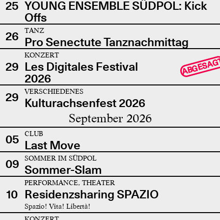
25
YOUNG ENSEMBLE SÜDPOL: Kick
Offs
TANZ
26
Pro Senectute Tanznachmittag
KONZERT
ABGESAG
29
Les Digitales Festival
2026
VERSCHIEDENES
29
Kulturachsenfest 2026
September 2026
CLUB
05
Last Move
SOMMER IM SÜDPOL
09
Sommer-Slam
PERFORMANCE, THEATER
10
Residenzsharing SPAZIO
Spazio! Vita! Libertà!
KONZERT