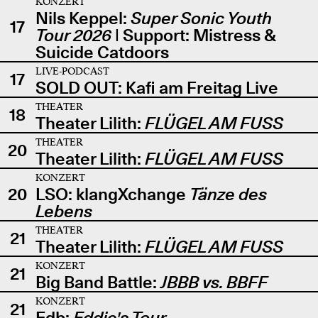
KONZERT
Nils Keppel:
Super Sonic Youth
17
Tour 2026
| Support: Mistress &
Suicide Catdoors
LIVE-PODCAST
17
SOLD OUT: Kafi am Freitag Live
THEATER
18
Theater Lilith:
FLÜGEL AM FUSS
THEATER
20
Theater Lilith:
FLÜGEL AM FUSS
KONZERT
20
LSO: klangXchange
Tänze des
Lebens
THEATER
21
Theater Lilith:
FLÜGEL AM FUSS
KONZERT
21
Big Band Battle:
JBBB vs. BBFF
KONZERT
21
Edb:
Eddie's Tour