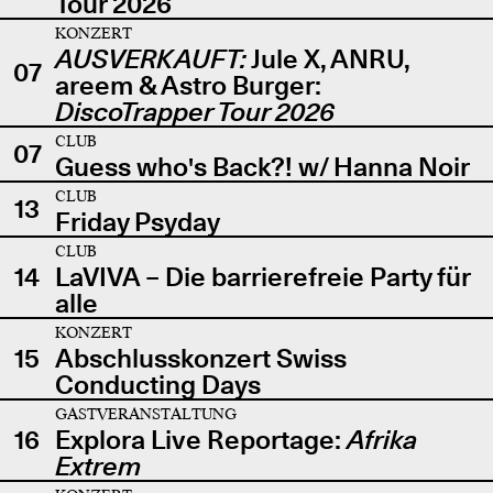
Tour 2026
KONZERT
AUSVERKAUFT:
Jule X, ANRU,
07
areem & Astro Burger:
DiscoTrapper Tour 2026
CLUB
07
Guess who's Back?! w/ Hanna Noir
CLUB
13
Friday Psyday
CLUB
14
LaVIVA – Die barrierefreie Party für
alle
KONZERT
15
Abschlusskonzert Swiss
Conducting Days
GASTVERANSTALTUNG
16
Explora Live Reportage:
Afrika
Extrem