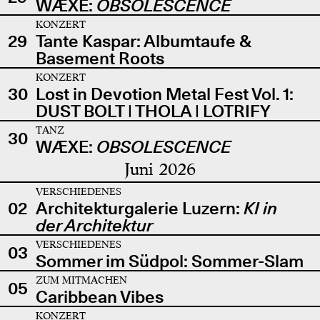
WÆXE:
OBSOLESCENCE
KONZERT
29
Tante Kaspar: Albumtaufe &
Basement Roots
KONZERT
30
Lost in Devotion Metal Fest Vol. 1:
DUST BOLT | THOLA | LOTRIFY
TANZ
30
WÆXE:
OBSOLESCENCE
Juni 2026
VERSCHIEDENES
02
Architekturgalerie Luzern:
KI in
der Architektur
VERSCHIEDENES
03
Sommer im Südpol: Sommer-Slam
ZUM MITMACHEN
05
Caribbean Vibes
KONZERT