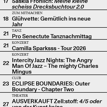
17
Saskia Fröhlich:
Meine kleine
scheiss Drecksbuchtour 2.0
ZUM MITMACHEN
18
Glühvette: Gemütlich ins neue
Jahr
TANZ
21
Pro Senectute Tanznachmittag
KONZERT
21
Camilla Sparksss - Tour 2026
KONZERT
Intercity Jazz Nights: The Angry
22
Man Of Jazz – The mighty Charles
Mingus
CLUB
23
ECLIPSE BOUNDARIES: Outer
Boundary - Chapter Two
THEATER
AUSVERKAUFT Zell:stoff:
4/5 oder
27
von der Kunst keine