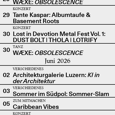
WÆXE:
OBSOLESCENCE
KONZERT
29
Tante Kaspar: Albumtaufe &
Basement Roots
KONZERT
30
Lost in Devotion Metal Fest Vol. 1:
DUST BOLT | THOLA | LOTRIFY
TANZ
30
WÆXE:
OBSOLESCENCE
Juni 2026
VERSCHIEDENES
02
Architekturgalerie Luzern:
KI in
der Architektur
VERSCHIEDENES
03
Sommer im Südpol: Sommer-Slam
ZUM MITMACHEN
05
Caribbean Vibes
KONZERT