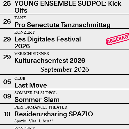
25
YOUNG ENSEMBLE SÜDPOL: Kick
Offs
TANZ
26
Pro Senectute Tanznachmittag
KONZERT
ABGESAG
29
Les Digitales Festival
2026
VERSCHIEDENES
29
Kulturachsenfest 2026
September 2026
CLUB
05
Last Move
SOMMER IM SÜDPOL
09
Sommer-Slam
PERFORMANCE, THEATER
10
Residenzsharing SPAZIO
Spazio! Vita! Libertà!
KONZERT