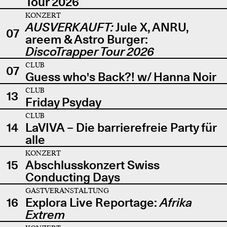
Tour 2026
KONZERT
AUSVERKAUFT:
Jule X, ANRU,
07
areem & Astro Burger:
DiscoTrapper Tour 2026
CLUB
07
Guess who's Back?! w/ Hanna Noir
CLUB
13
Friday Psyday
CLUB
14
LaVIVA – Die barrierefreie Party für
alle
KONZERT
15
Abschlusskonzert Swiss
Conducting Days
GASTVERANSTALTUNG
16
Explora Live Reportage:
Afrika
Extrem