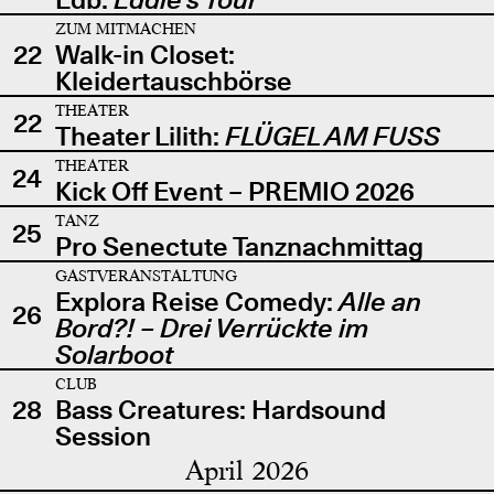
ZUM MITMACHEN
22
Walk-in Closet:
Kleidertauschbörse
THEATER
22
Theater Lilith:
FLÜGEL AM FUSS
THEATER
24
Kick Off Event – PREMIO 2026
TANZ
25
Pro Senectute Tanznachmittag
GASTVERANSTALTUNG
Explora Reise Comedy:
Alle an
26
Bord?! – Drei Verrückte im
Solarboot
CLUB
28
Bass Creatures: Hardsound
Session
April 2026