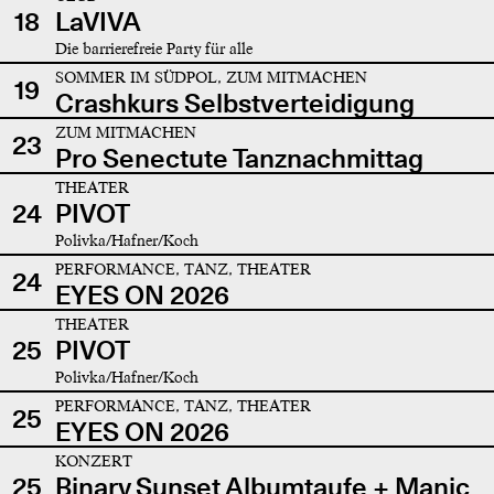
18
LaVIVA
Die barrierefreie Party für alle
SOMMER IM SÜDPOL, ZUM MITMACHEN
19
Crashkurs Selbstverteidigung
ZUM MITMACHEN
23
Pro Senectute Tanznachmittag
THEATER
24
PIVOT
Polivka/Hafner/Koch
PERFORMANCE, TANZ, THEATER
24
EYES ON 2026
THEATER
25
PIVOT
Polivka/Hafner/Koch
PERFORMANCE, TANZ, THEATER
25
EYES ON 2026
KONZERT
25
Binary Sunset Albumtaufe + Manic