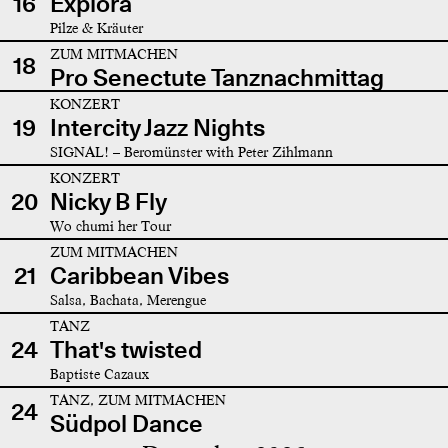
16
Explora
Pilze & Kräuter
ZUM MITMACHEN
18
Pro Senectute Tanznachmittag
KONZERT
19
Intercity Jazz Nights
SIGNAL! – Beromünster with Peter Zihlmann
KONZERT
20
Nicky B Fly
Wo chumi her Tour
ZUM MITMACHEN
21
Caribbean Vibes
Salsa, Bachata, Merengue
TANZ
24
That's twisted
Baptiste Cazaux
TANZ, ZUM MITMACHEN
24
Südpol Dance