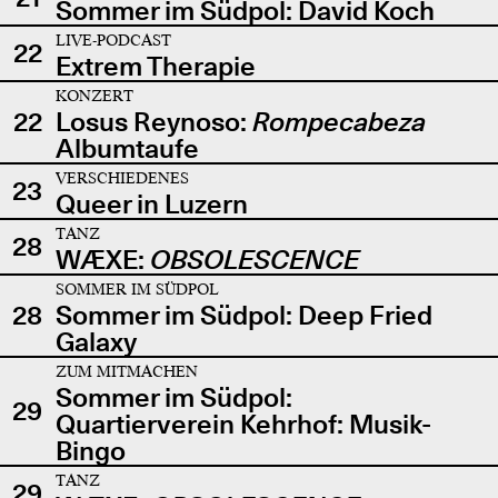
Sommer im Südpol: David Koch
LIVE-PODCAST
22
Extrem Therapie
KONZERT
22
Losus Reynoso:
Rompecabeza
Albumtaufe
VERSCHIEDENES
23
Queer in Luzern
TANZ
28
WÆXE:
OBSOLESCENCE
SOMMER IM SÜDPOL
28
Sommer im Südpol: Deep Fried
Galaxy
ZUM MITMACHEN
Sommer im Südpol:
29
Quartierverein Kehrhof: Musik-
Bingo
TANZ
29