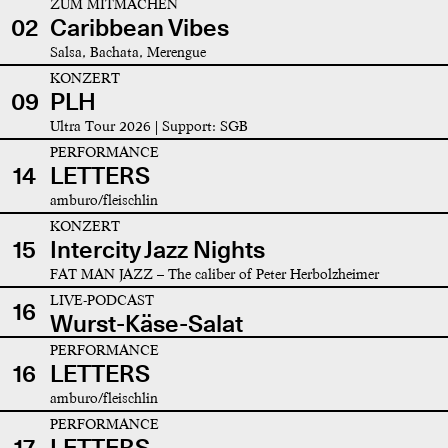
ZUM MITMACHEN
02
Caribbean Vibes
Salsa, Bachata, Merengue
KONZERT
09
PLH
Ultra Tour 2026 | Support: SGB
PERFORMANCE
14
LETTERS
amburo/fleischlin
KONZERT
15
Intercity Jazz Nights
FAT MAN JAZZ – The caliber of Peter Herbolzheimer
LIVE-PODCAST
16
Wurst-Käse-Salat
PERFORMANCE
16
LETTERS
amburo/fleischlin
PERFORMANCE
17
LETTERS