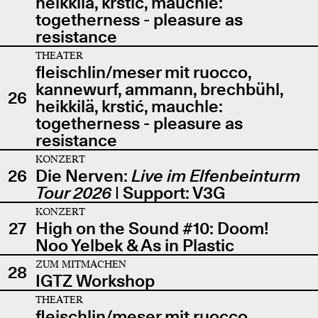
heikkilä, krstić, mauchle:
togetherness - pleasure as
resistance
THEATER
fleischlin/meser mit ruocco,
kannewurf, ammann, brechbühl,
26
heikkilä, krstić, mauchle:
togetherness - pleasure as
resistance
KONZERT
26
Die Nerven:
Live im Elfenbeinturm
Tour 2026
| Support: V3G
KONZERT
27
High on the Sound #10: Doom!
Noo Yelbek & As in Plastic
ZUM MITMACHEN
28
IGTZ Workshop
THEATER
fleischlin/meser mit ruocco,