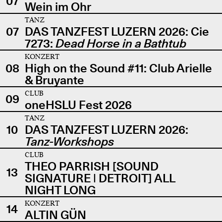
07
Wein im Ohr
TANZ
07
DAS TANZFEST LUZERN 2026: Cie
7273:
Dead Horse in a Bathtub
KONZERT
08
High on the Sound #11: Club Arielle
& Bruyante
CLUB
09
oneHSLU Fest 2026
TANZ
10
DAS TANZFEST LUZERN 2026:
Tanz-Workshops
CLUB
THEO PARRISH [SOUND
13
SIGNATURE | DETROIT] ALL
NIGHT LONG
KONZERT
14
ALTIN GÜN