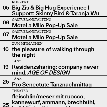
KONZERT
05
Big Zis & Big Hug Experience |
Support: Skinny Bird & Taranja Wu
GASTVERANSTALTUNG
06
Motel a Miio Pop-Up Sale
GASTVERANSTALTUNG
07
Motel a Miio Pop-Up Sale
ZUM MITMACHEN
10
the pleasure of walking through
the night
TANZ
19
Residenzsharing: company never
mind:
AGE OF DESIGN
TANZ
25
Pro Senectute Tanznachmittag
THEATER
fleischlin/meser mit ruocco,
kannewurf, ammann, brechbühl,
25