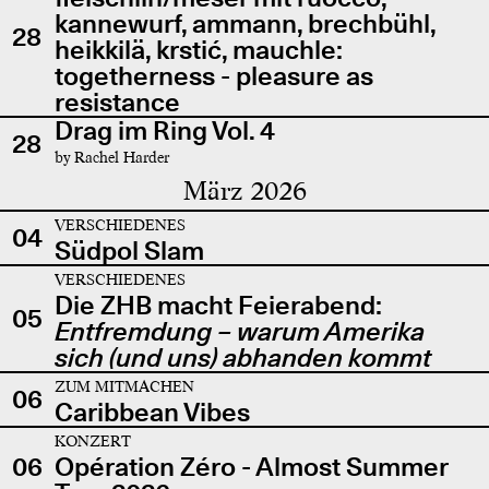
kannewurf, ammann, brechbühl,
28
heikkilä, krstić, mauchle:
togetherness - pleasure as
resistance
Drag im Ring Vol. 4
28
by Rachel Harder
März 2026
VERSCHIEDENES
04
Südpol Slam
VERSCHIEDENES
Die ZHB macht Feierabend:
05
Entfremdung – warum Amerika
sich (und uns) abhanden kommt
ZUM MITMACHEN
06
Caribbean Vibes
KONZERT
06
Opération Zéro - Almost Summer