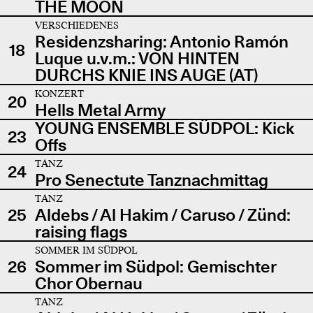
THE MOON
VERSCHIEDENES
Residenzsharing: Antonio Ramón
18
Luque u.v.m.: VON HINTEN
DURCHS KNIE INS AUGE (AT)
KONZERT
20
Hells Metal Army
YOUNG ENSEMBLE SÜDPOL: Kick
23
Offs
TANZ
24
Pro Senectute Tanznachmittag
TANZ
25
Aldebs / Al Hakim / Caruso / Zünd:
raising flags
SOMMER IM SÜDPOL
26
Sommer im Südpol: Gemischter
Chor Obernau
TANZ