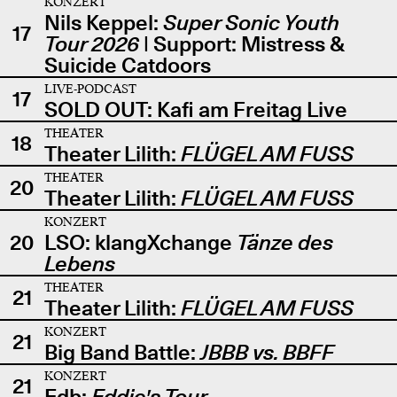
KONZERT
Nils Keppel:
Super Sonic Youth
17
Tour 2026
| Support: Mistress &
Suicide Catdoors
LIVE-PODCAST
17
SOLD OUT: Kafi am Freitag Live
THEATER
18
Theater Lilith:
FLÜGEL AM FUSS
THEATER
20
Theater Lilith:
FLÜGEL AM FUSS
KONZERT
20
LSO: klangXchange
Tänze des
Lebens
THEATER
21
Theater Lilith:
FLÜGEL AM FUSS
KONZERT
21
Big Band Battle:
JBBB vs. BBFF
KONZERT
21
Edb:
Eddie's Tour