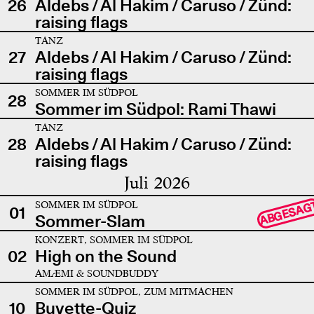
26
Aldebs / Al Hakim / Caruso / Zünd:
raising flags
TANZ
27
Aldebs / Al Hakim / Caruso / Zünd:
raising flags
SOMMER IM SÜDPOL
28
Sommer im Südpol: Rami Thawi
TANZ
28
Aldebs / Al Hakim / Caruso / Zünd:
raising flags
Juli 2026
SOMMER IM SÜDPOL
ABGESAG
01
Sommer-Slam
KONZERT, SOMMER IM SÜDPOL
02
High on the Sound
AMÆMI & SOUNDBUDDY
SOMMER IM SÜDPOL, ZUM MITMACHEN
10
Buvette-Quiz