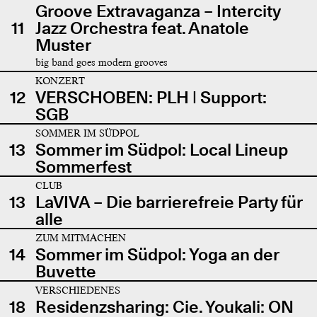
Groove Extravaganza – Intercity
11
Jazz Orchestra feat. Anatole
Muster
big band goes modern grooves
KONZERT
12
VERSCHOBEN: PLH | Support:
SGB
SOMMER IM SÜDPOL
13
Sommer im Südpol: Local Lineup
Sommerfest
CLUB
13
LaVIVA – Die barrierefreie Party für
alle
ZUM MITMACHEN
14
Sommer im Südpol: Yoga an der
Buvette
VERSCHIEDENES
18
Residenzsharing: Cie. Youkali: ON