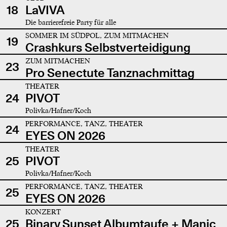
18
LaVIVA
Die barrierefreie Party für alle
SOMMER IM SÜDPOL, ZUM MITMACHEN
19
Crashkurs Selbstverteidigung
ZUM MITMACHEN
23
Pro Senectute Tanznachmittag
THEATER
24
PIVOT
Polivka/Hafner/Koch
PERFORMANCE, TANZ, THEATER
24
EYES ON 2026
THEATER
25
PIVOT
Polivka/Hafner/Koch
PERFORMANCE, TANZ, THEATER
25
EYES ON 2026
KONZERT
25
Binary Sunset Albumtaufe + Manic