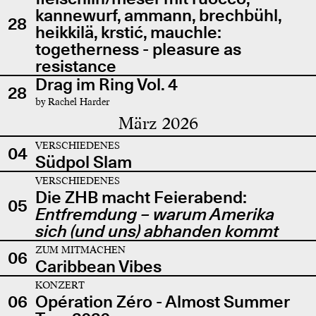
kannewurf, ammann, brechbühl,
28
heikkilä, krstić, mauchle:
togetherness - pleasure as
resistance
Drag im Ring Vol. 4
28
by Rachel Harder
März 2026
VERSCHIEDENES
04
Südpol Slam
VERSCHIEDENES
Die ZHB macht Feierabend:
05
Entfremdung – warum Amerika
sich (und uns) abhanden kommt
ZUM MITMACHEN
06
Caribbean Vibes
KONZERT
06
Opération Zéro - Almost Summer