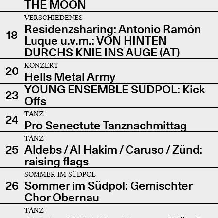
THE MOON
VERSCHIEDENES
Residenzsharing: Antonio Ramón
18
Luque u.v.m.: VON HINTEN
DURCHS KNIE INS AUGE (AT)
KONZERT
20
Hells Metal Army
YOUNG ENSEMBLE SÜDPOL: Kick
23
Offs
TANZ
24
Pro Senectute Tanznachmittag
TANZ
25
Aldebs / Al Hakim / Caruso / Zünd:
raising flags
SOMMER IM SÜDPOL
26
Sommer im Südpol: Gemischter
Chor Obernau
TANZ