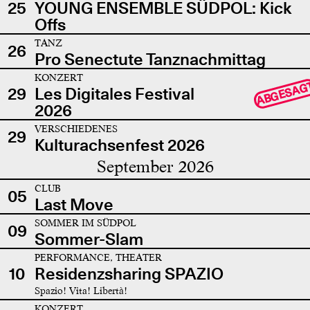
25
YOUNG ENSEMBLE SÜDPOL: Kick
Offs
TANZ
26
Pro Senectute Tanznachmittag
KONZERT
ABGESAG
29
Les Digitales Festival
2026
VERSCHIEDENES
29
Kulturachsenfest 2026
September 2026
CLUB
05
Last Move
SOMMER IM SÜDPOL
09
Sommer-Slam
PERFORMANCE, THEATER
10
Residenzsharing SPAZIO
Spazio! Vita! Libertà!
KONZERT