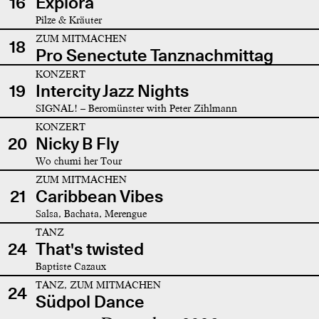
16
Explora
Pilze & Kräuter
ZUM MITMACHEN
18
Pro Senectute Tanznachmittag
KONZERT
19
Intercity Jazz Nights
SIGNAL! – Beromünster with Peter Zihlmann
KONZERT
20
Nicky B Fly
Wo chumi her Tour
ZUM MITMACHEN
21
Caribbean Vibes
Salsa, Bachata, Merengue
TANZ
24
That's twisted
Baptiste Cazaux
TANZ, ZUM MITMACHEN
24
Südpol Dance