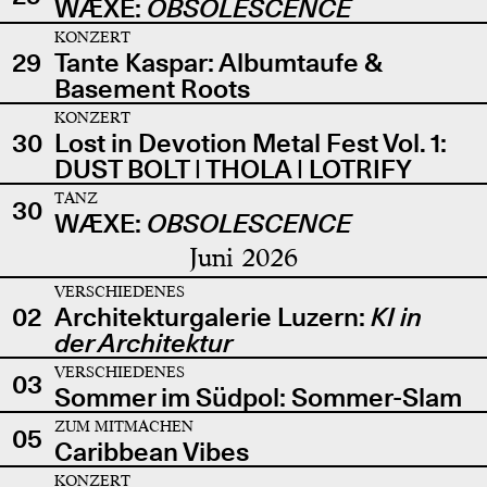
WÆXE:
OBSOLESCENCE
KONZERT
29
Tante Kaspar: Albumtaufe &
Basement Roots
KONZERT
30
Lost in Devotion Metal Fest Vol. 1:
DUST BOLT | THOLA | LOTRIFY
TANZ
30
WÆXE:
OBSOLESCENCE
Juni 2026
VERSCHIEDENES
02
Architekturgalerie Luzern:
KI in
der Architektur
VERSCHIEDENES
03
Sommer im Südpol: Sommer-Slam
ZUM MITMACHEN
05
Caribbean Vibes
KONZERT