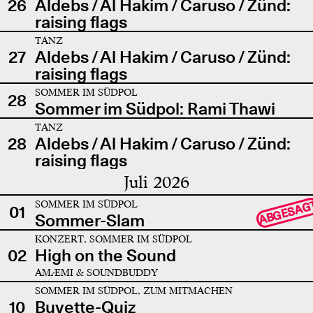
26
Aldebs / Al Hakim / Caruso / Zünd:
raising flags
TANZ
27
Aldebs / Al Hakim / Caruso / Zünd:
raising flags
SOMMER IM SÜDPOL
28
Sommer im Südpol: Rami Thawi
TANZ
28
Aldebs / Al Hakim / Caruso / Zünd:
raising flags
Juli 2026
SOMMER IM SÜDPOL
ABGESAG
01
Sommer-Slam
KONZERT, SOMMER IM SÜDPOL
02
High on the Sound
AMÆMI & SOUNDBUDDY
SOMMER IM SÜDPOL, ZUM MITMACHEN
10
Buvette-Quiz