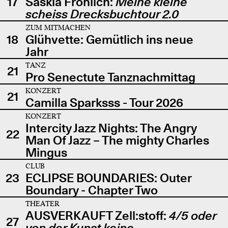
17
Saskia Fröhlich:
Meine kleine
scheiss Drecksbuchtour 2.0
ZUM MITMACHEN
18
Glühvette: Gemütlich ins neue
Jahr
TANZ
21
Pro Senectute Tanznachmittag
KONZERT
21
Camilla Sparksss - Tour 2026
KONZERT
Intercity Jazz Nights: The Angry
22
Man Of Jazz – The mighty Charles
Mingus
CLUB
23
ECLIPSE BOUNDARIES: Outer
Boundary - Chapter Two
THEATER
AUSVERKAUFT Zell:stoff:
4/5 oder
27
von der Kunst keine