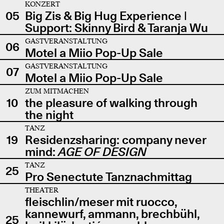
KONZERT
05
Big Zis & Big Hug Experience |
Support: Skinny Bird & Taranja Wu
GASTVERANSTALTUNG
06
Motel a Miio Pop-Up Sale
GASTVERANSTALTUNG
07
Motel a Miio Pop-Up Sale
ZUM MITMACHEN
10
the pleasure of walking through
the night
TANZ
19
Residenzsharing: company never
mind:
AGE OF DESIGN
TANZ
25
Pro Senectute Tanznachmittag
THEATER
fleischlin/meser mit ruocco,
kannewurf, ammann, brechbühl,
25