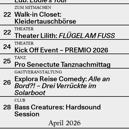
ZUM MITMACHEN
22
Walk-in Closet:
Kleidertauschbörse
THEATER
22
Theater Lilith:
FLÜGEL AM FUSS
THEATER
24
Kick Off Event – PREMIO 2026
TANZ
25
Pro Senectute Tanznachmittag
GASTVERANSTALTUNG
Explora Reise Comedy:
Alle an
26
Bord?! – Drei Verrückte im
Solarboot
CLUB
28
Bass Creatures: Hardsound
Session
April 2026