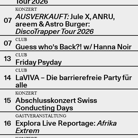
Tour 2026
KONZERT
AUSVERKAUFT:
Jule X, ANRU,
07
areem & Astro Burger:
DiscoTrapper Tour 2026
CLUB
07
Guess who's Back?! w/ Hanna Noir
CLUB
13
Friday Psyday
CLUB
14
LaVIVA – Die barrierefreie Party für
alle
KONZERT
15
Abschlusskonzert Swiss
Conducting Days
GASTVERANSTALTUNG
16
Explora Live Reportage:
Afrika
Extrem