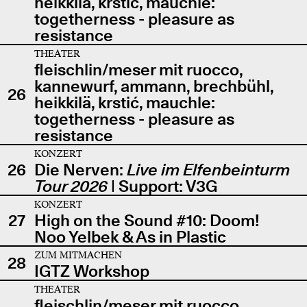
heikkilä, krstić, mauchle:
togetherness - pleasure as
resistance
THEATER
fleischlin/meser mit ruocco,
kannewurf, ammann, brechbühl,
26
heikkilä, krstić, mauchle:
togetherness - pleasure as
resistance
KONZERT
26
Die Nerven:
Live im Elfenbeinturm
Tour 2026
| Support: V3G
KONZERT
27
High on the Sound #10: Doom!
Noo Yelbek & As in Plastic
ZUM MITMACHEN
28
IGTZ Workshop
THEATER
fleischlin/meser mit ruocco,