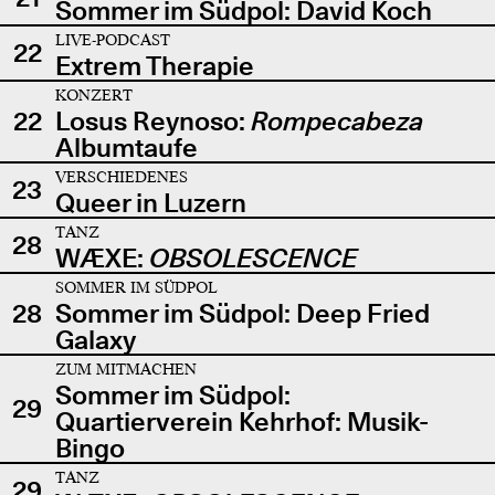
Sommer im Südpol: David Koch
LIVE-PODCAST
22
Extrem Therapie
KONZERT
22
Losus Reynoso:
Rompecabeza
Albumtaufe
VERSCHIEDENES
23
Queer in Luzern
TANZ
28
WÆXE:
OBSOLESCENCE
SOMMER IM SÜDPOL
28
Sommer im Südpol: Deep Fried
Galaxy
ZUM MITMACHEN
Sommer im Südpol:
29
Quartierverein Kehrhof: Musik-
Bingo
TANZ
29