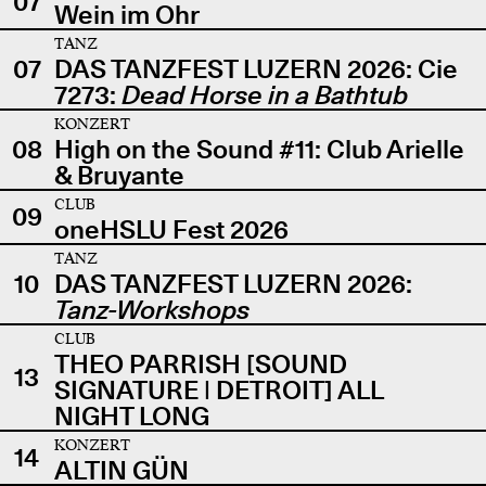
07
Wein im Ohr
TANZ
07
DAS TANZFEST LUZERN 2026: Cie
7273:
Dead Horse in a Bathtub
KONZERT
08
High on the Sound #11: Club Arielle
& Bruyante
CLUB
09
oneHSLU Fest 2026
TANZ
10
DAS TANZFEST LUZERN 2026:
Tanz-Workshops
CLUB
THEO PARRISH [SOUND
13
SIGNATURE | DETROIT] ALL
NIGHT LONG
KONZERT
14
ALTIN GÜN