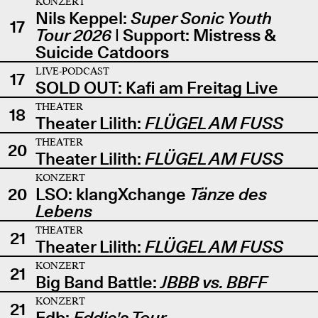
KONZERT
Nils Keppel:
Super Sonic Youth
17
Tour 2026
| Support: Mistress &
Suicide Catdoors
LIVE-PODCAST
17
SOLD OUT: Kafi am Freitag Live
THEATER
18
Theater Lilith:
FLÜGEL AM FUSS
THEATER
20
Theater Lilith:
FLÜGEL AM FUSS
KONZERT
20
LSO: klangXchange
Tänze des
Lebens
THEATER
21
Theater Lilith:
FLÜGEL AM FUSS
KONZERT
21
Big Band Battle:
JBBB vs. BBFF
KONZERT
21
Edb:
Eddie's Tour