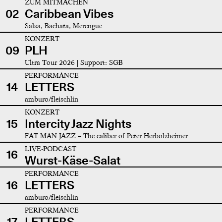
ZUM MITMACHEN
02
Caribbean Vibes
Salsa, Bachata, Merengue
KONZERT
09
PLH
Ultra Tour 2026 | Support: SGB
PERFORMANCE
14
LETTERS
amburo/fleischlin
KONZERT
15
Intercity Jazz Nights
FAT MAN JAZZ – The caliber of Peter Herbolzheimer
LIVE-PODCAST
16
Wurst-Käse-Salat
PERFORMANCE
16
LETTERS
amburo/fleischlin
PERFORMANCE
17
LETTERS