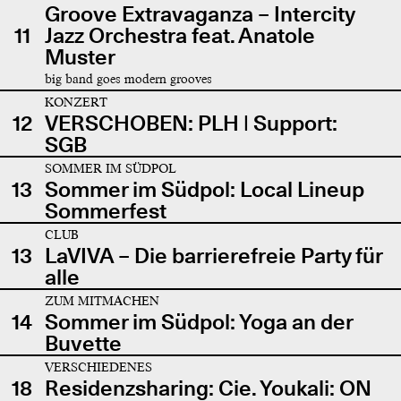
Groove Extravaganza – Intercity
11
Jazz Orchestra feat. Anatole
Muster
big band goes modern grooves
KONZERT
12
VERSCHOBEN: PLH | Support:
SGB
SOMMER IM SÜDPOL
13
Sommer im Südpol: Local Lineup
Sommerfest
CLUB
13
LaVIVA – Die barrierefreie Party für
alle
ZUM MITMACHEN
14
Sommer im Südpol: Yoga an der
Buvette
VERSCHIEDENES
18
Residenzsharing: Cie. Youkali: ON