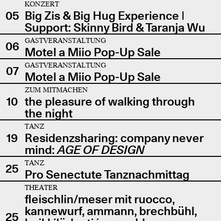
KONZERT
05
Big Zis & Big Hug Experience |
Support: Skinny Bird & Taranja Wu
GASTVERANSTALTUNG
06
Motel a Miio Pop-Up Sale
GASTVERANSTALTUNG
07
Motel a Miio Pop-Up Sale
ZUM MITMACHEN
10
the pleasure of walking through
the night
TANZ
19
Residenzsharing: company never
mind:
AGE OF DESIGN
TANZ
25
Pro Senectute Tanznachmittag
THEATER
fleischlin/meser mit ruocco,
kannewurf, ammann, brechbühl,
25