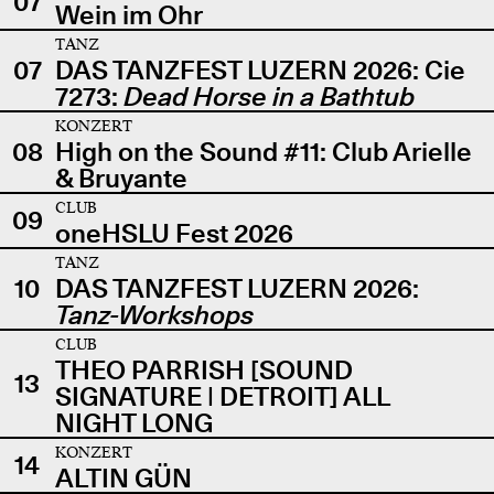
07
Wein im Ohr
TANZ
07
DAS TANZFEST LUZERN 2026: Cie
7273:
Dead Horse in a Bathtub
KONZERT
08
High on the Sound #11: Club Arielle
& Bruyante
CLUB
09
oneHSLU Fest 2026
TANZ
10
DAS TANZFEST LUZERN 2026:
Tanz-Workshops
CLUB
THEO PARRISH [SOUND
13
SIGNATURE | DETROIT] ALL
NIGHT LONG
KONZERT
14
ALTIN GÜN