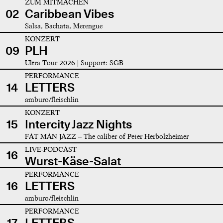
ZUM MITMACHEN
02
Caribbean Vibes
Salsa, Bachata, Merengue
KONZERT
09
PLH
Ultra Tour 2026 | Support: SGB
PERFORMANCE
14
LETTERS
amburo/fleischlin
KONZERT
15
Intercity Jazz Nights
FAT MAN JAZZ – The caliber of Peter Herbolzheimer
LIVE-PODCAST
16
Wurst-Käse-Salat
PERFORMANCE
16
LETTERS
amburo/fleischlin
PERFORMANCE
17
LETTERS