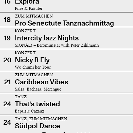
16
Explora
Pilze & Kräuter
ZUM MITMACHEN
18
Pro Senectute Tanznachmittag
KONZERT
19
Intercity Jazz Nights
SIGNAL! – Beromünster with Peter Zihlmann
KONZERT
20
Nicky B Fly
Wo chumi her Tour
ZUM MITMACHEN
21
Caribbean Vibes
Salsa, Bachata, Merengue
TANZ
24
That's twisted
Baptiste Cazaux
TANZ, ZUM MITMACHEN
24
Südpol Dance