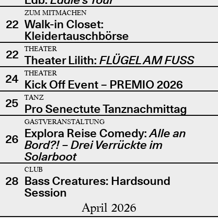
ZUM MITMACHEN
22
Walk-in Closet:
Kleidertauschbörse
THEATER
22
Theater Lilith:
FLÜGEL AM FUSS
THEATER
24
Kick Off Event – PREMIO 2026
TANZ
25
Pro Senectute Tanznachmittag
GASTVERANSTALTUNG
Explora Reise Comedy:
Alle an
26
Bord?! – Drei Verrückte im
Solarboot
CLUB
28
Bass Creatures: Hardsound
Session
April 2026