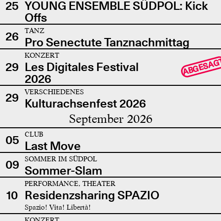
25
YOUNG ENSEMBLE SÜDPOL: Kick
Offs
TANZ
26
Pro Senectute Tanznachmittag
KONZERT
ABGESAG
29
Les Digitales Festival
2026
VERSCHIEDENES
29
Kulturachsenfest 2026
September 2026
CLUB
05
Last Move
SOMMER IM SÜDPOL
09
Sommer-Slam
PERFORMANCE, THEATER
10
Residenzsharing SPAZIO
Spazio! Vita! Libertà!
KONZERT