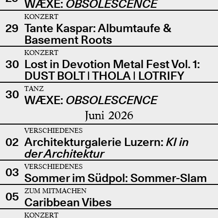
WÆXE:
OBSOLESCENCE
KONZERT
29
Tante Kaspar: Albumtaufe &
Basement Roots
KONZERT
30
Lost in Devotion Metal Fest Vol. 1:
DUST BOLT | THOLA | LOTRIFY
TANZ
30
WÆXE:
OBSOLESCENCE
Juni 2026
VERSCHIEDENES
02
Architekturgalerie Luzern:
KI in
der Architektur
VERSCHIEDENES
03
Sommer im Südpol: Sommer-Slam
ZUM MITMACHEN
05
Caribbean Vibes
KONZERT