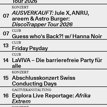
Tour 2026
KONZERT
AUSVERKAUFT:
Jule X, ANRU,
07
areem & Astro Burger:
DiscoTrapper Tour 2026
CLUB
07
Guess who's Back?! w/ Hanna Noir
CLUB
13
Friday Psyday
CLUB
14
LaVIVA – Die barrierefreie Party für
alle
KONZERT
15
Abschlusskonzert Swiss
Conducting Days
GASTVERANSTALTUNG
16
Explora Live Reportage:
Afrika
Extrem