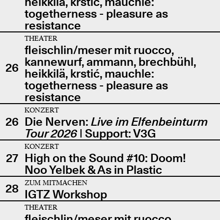
heikkilä, krstić, mauchle:
togetherness - pleasure as
resistance
THEATER
fleischlin/meser mit ruocco,
kannewurf, ammann, brechbühl,
26
heikkilä, krstić, mauchle:
togetherness - pleasure as
resistance
KONZERT
26
Die Nerven:
Live im Elfenbeinturm
Tour 2026
| Support: V3G
KONZERT
27
High on the Sound #10: Doom!
Noo Yelbek & As in Plastic
ZUM MITMACHEN
28
IGTZ Workshop
THEATER
fleischlin/meser mit ruocco,