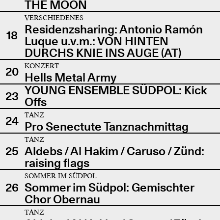
THE MOON
VERSCHIEDENES
Residenzsharing: Antonio Ramón
18
Luque u.v.m.: VON HINTEN
DURCHS KNIE INS AUGE (AT)
KONZERT
20
Hells Metal Army
YOUNG ENSEMBLE SÜDPOL: Kick
23
Offs
TANZ
24
Pro Senectute Tanznachmittag
TANZ
25
Aldebs / Al Hakim / Caruso / Zünd:
raising flags
SOMMER IM SÜDPOL
26
Sommer im Südpol: Gemischter
Chor Obernau
TANZ