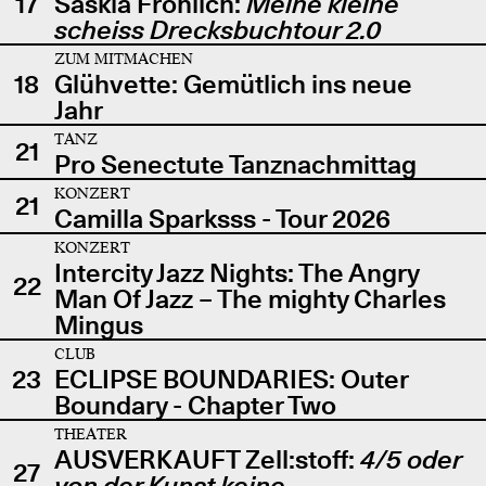
17
Saskia Fröhlich:
Meine kleine
scheiss Drecksbuchtour 2.0
ZUM MITMACHEN
18
Glühvette: Gemütlich ins neue
Jahr
TANZ
21
Pro Senectute Tanznachmittag
KONZERT
21
Camilla Sparksss - Tour 2026
KONZERT
Intercity Jazz Nights: The Angry
22
Man Of Jazz – The mighty Charles
Mingus
CLUB
23
ECLIPSE BOUNDARIES: Outer
Boundary - Chapter Two
THEATER
AUSVERKAUFT Zell:stoff:
4/5 oder
27
von der Kunst keine