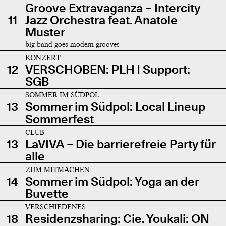
Groove Extravaganza – Intercity
11
Jazz Orchestra feat. Anatole
Muster
big band goes modern grooves
KONZERT
12
VERSCHOBEN: PLH | Support:
SGB
SOMMER IM SÜDPOL
13
Sommer im Südpol: Local Lineup
Sommerfest
CLUB
13
LaVIVA – Die barrierefreie Party für
alle
ZUM MITMACHEN
14
Sommer im Südpol: Yoga an der
Buvette
VERSCHIEDENES
18
Residenzsharing: Cie. Youkali: ON