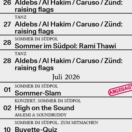
26
Aldebs / Al Hakim / Caruso / Zünd:
raising flags
TANZ
27
Aldebs / Al Hakim / Caruso / Zünd:
raising flags
SOMMER IM SÜDPOL
28
Sommer im Südpol: Rami Thawi
TANZ
28
Aldebs / Al Hakim / Caruso / Zünd:
raising flags
Juli 2026
SOMMER IM SÜDPOL
ABGESAG
01
Sommer-Slam
KONZERT, SOMMER IM SÜDPOL
02
High on the Sound
AMÆMI & SOUNDBUDDY
SOMMER IM SÜDPOL, ZUM MITMACHEN
10
Buvette-Quiz