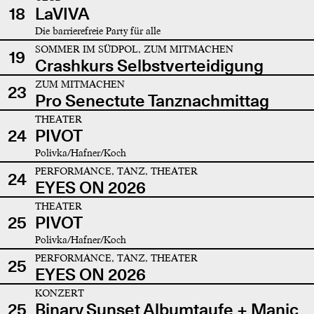
18
LaVIVA
Die barrierefreie Party für alle
SOMMER IM SÜDPOL, ZUM MITMACHEN
19
Crashkurs Selbstverteidigung
ZUM MITMACHEN
23
Pro Senectute Tanznachmittag
THEATER
24
PIVOT
Polivka/Hafner/Koch
PERFORMANCE, TANZ, THEATER
24
EYES ON 2026
THEATER
25
PIVOT
Polivka/Hafner/Koch
PERFORMANCE, TANZ, THEATER
25
EYES ON 2026
KONZERT
25
Binary Sunset Albumtaufe + Manic