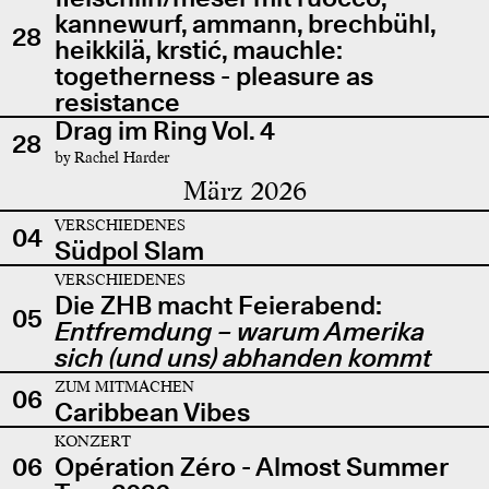
kannewurf, ammann, brechbühl,
28
heikkilä, krstić, mauchle:
togetherness - pleasure as
resistance
Drag im Ring Vol. 4
28
by Rachel Harder
März 2026
VERSCHIEDENES
04
Südpol Slam
VERSCHIEDENES
Die ZHB macht Feierabend:
05
Entfremdung – warum Amerika
sich (und uns) abhanden kommt
ZUM MITMACHEN
06
Caribbean Vibes
KONZERT
06
Opération Zéro - Almost Summer