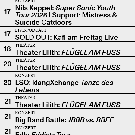
KONZERT
Nils Keppel:
Super Sonic Youth
17
Tour 2026
| Support: Mistress &
Suicide Catdoors
LIVE-PODCAST
17
SOLD OUT: Kafi am Freitag Live
THEATER
18
Theater Lilith:
FLÜGEL AM FUSS
THEATER
20
Theater Lilith:
FLÜGEL AM FUSS
KONZERT
20
LSO: klangXchange
Tänze des
Lebens
THEATER
21
Theater Lilith:
FLÜGEL AM FUSS
KONZERT
21
Big Band Battle:
JBBB vs. BBFF
KONZERT
21
Edb:
Eddie's Tour