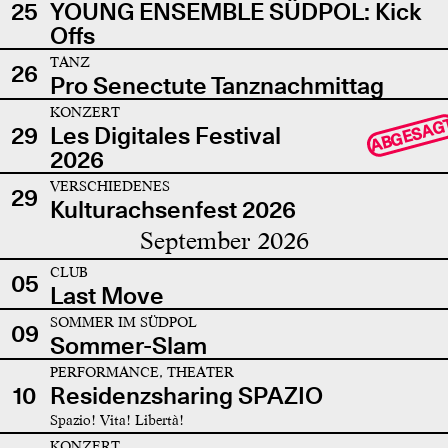
25
YOUNG ENSEMBLE SÜDPOL: Kick
Offs
TANZ
26
Pro Senectute Tanznachmittag
KONZERT
ABGESAG
29
Les Digitales Festival
2026
VERSCHIEDENES
29
Kulturachsenfest 2026
September 2026
CLUB
05
Last Move
SOMMER IM SÜDPOL
09
Sommer-Slam
PERFORMANCE, THEATER
10
Residenzsharing SPAZIO
Spazio! Vita! Libertà!
KONZERT