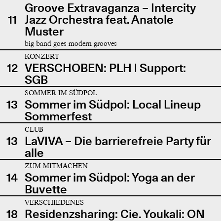
Groove Extravaganza – Intercity
11
Jazz Orchestra feat. Anatole
Muster
big band goes modern grooves
KONZERT
12
VERSCHOBEN: PLH | Support:
SGB
SOMMER IM SÜDPOL
13
Sommer im Südpol: Local Lineup
Sommerfest
CLUB
13
LaVIVA – Die barrierefreie Party für
alle
ZUM MITMACHEN
14
Sommer im Südpol: Yoga an der
Buvette
VERSCHIEDENES
18
Residenzsharing: Cie. Youkali: ON