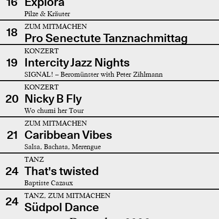
16
Explora
Pilze & Kräuter
ZUM MITMACHEN
18
Pro Senectute Tanznachmittag
KONZERT
19
Intercity Jazz Nights
SIGNAL! – Beromünster with Peter Zihlmann
KONZERT
20
Nicky B Fly
Wo chumi her Tour
ZUM MITMACHEN
21
Caribbean Vibes
Salsa, Bachata, Merengue
TANZ
24
That's twisted
Baptiste Cazaux
TANZ, ZUM MITMACHEN
24
Südpol Dance