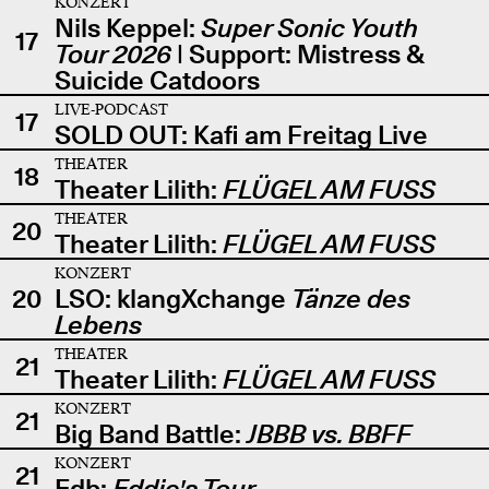
KONZERT
Nils Keppel:
Super Sonic Youth
17
Tour 2026
| Support: Mistress &
Suicide Catdoors
LIVE-PODCAST
17
SOLD OUT: Kafi am Freitag Live
THEATER
18
Theater Lilith:
FLÜGEL AM FUSS
THEATER
20
Theater Lilith:
FLÜGEL AM FUSS
KONZERT
20
LSO: klangXchange
Tänze des
Lebens
THEATER
21
Theater Lilith:
FLÜGEL AM FUSS
KONZERT
21
Big Band Battle:
JBBB vs. BBFF
KONZERT
21
Edb:
Eddie's Tour