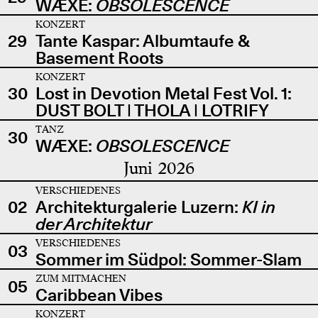
WÆXE:
OBSOLESCENCE
KONZERT
29
Tante Kaspar: Albumtaufe &
Basement Roots
KONZERT
30
Lost in Devotion Metal Fest Vol. 1:
DUST BOLT | THOLA | LOTRIFY
TANZ
30
WÆXE:
OBSOLESCENCE
Juni 2026
VERSCHIEDENES
02
Architekturgalerie Luzern:
KI in
der Architektur
VERSCHIEDENES
03
Sommer im Südpol: Sommer-Slam
ZUM MITMACHEN
05
Caribbean Vibes
KONZERT