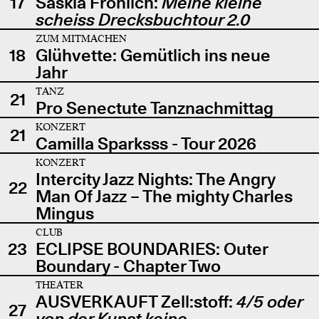
17
Saskia Fröhlich:
Meine kleine
scheiss Drecksbuchtour 2.0
ZUM MITMACHEN
18
Glühvette: Gemütlich ins neue
Jahr
TANZ
21
Pro Senectute Tanznachmittag
KONZERT
21
Camilla Sparksss - Tour 2026
KONZERT
Intercity Jazz Nights: The Angry
22
Man Of Jazz – The mighty Charles
Mingus
CLUB
23
ECLIPSE BOUNDARIES: Outer
Boundary - Chapter Two
THEATER
AUSVERKAUFT Zell:stoff:
4/5 oder
27
von der Kunst keine