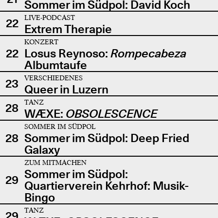
Sommer im Südpol: David Koch
LIVE-PODCAST
22
Extrem Therapie
KONZERT
22
Losus Reynoso:
Rompecabeza
Albumtaufe
VERSCHIEDENES
23
Queer in Luzern
TANZ
28
WÆXE:
OBSOLESCENCE
SOMMER IM SÜDPOL
28
Sommer im Südpol: Deep Fried
Galaxy
ZUM MITMACHEN
Sommer im Südpol:
29
Quartierverein Kehrhof: Musik-
Bingo
TANZ
29