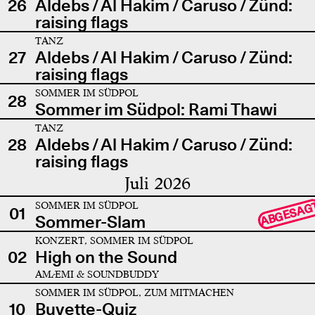
26
Aldebs / Al Hakim / Caruso / Zünd:
raising flags
TANZ
27
Aldebs / Al Hakim / Caruso / Zünd:
raising flags
SOMMER IM SÜDPOL
28
Sommer im Südpol: Rami Thawi
TANZ
28
Aldebs / Al Hakim / Caruso / Zünd:
raising flags
Juli 2026
SOMMER IM SÜDPOL
ABGESAG
01
Sommer-Slam
KONZERT, SOMMER IM SÜDPOL
02
High on the Sound
AMÆMI & SOUNDBUDDY
SOMMER IM SÜDPOL, ZUM MITMACHEN
10
Buvette-Quiz