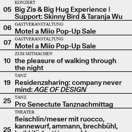
KONZERT
05
Big Zis & Big Hug Experience |
Support: Skinny Bird & Taranja Wu
GASTVERANSTALTUNG
06
Motel a Miio Pop-Up Sale
GASTVERANSTALTUNG
07
Motel a Miio Pop-Up Sale
ZUM MITMACHEN
10
the pleasure of walking through
the night
TANZ
19
Residenzsharing: company never
mind:
AGE OF DESIGN
TANZ
25
Pro Senectute Tanznachmittag
THEATER
fleischlin/meser mit ruocco,
kannewurf, ammann, brechbühl,
25