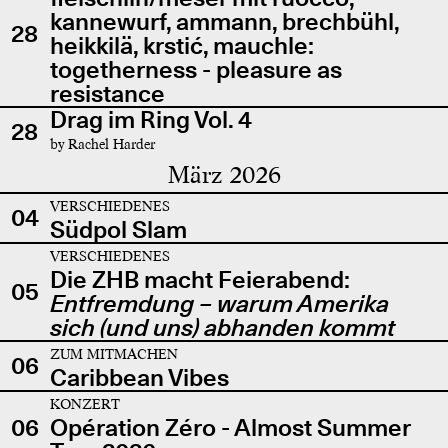
kannewurf, ammann, brechbühl,
28
heikkilä, krstić, mauchle:
togetherness - pleasure as
resistance
Drag im Ring Vol. 4
28
by Rachel Harder
März 2026
VERSCHIEDENES
04
Südpol Slam
VERSCHIEDENES
Die ZHB macht Feierabend:
05
Entfremdung – warum Amerika
sich (und uns) abhanden kommt
ZUM MITMACHEN
06
Caribbean Vibes
KONZERT
06
Opération Zéro - Almost Summer