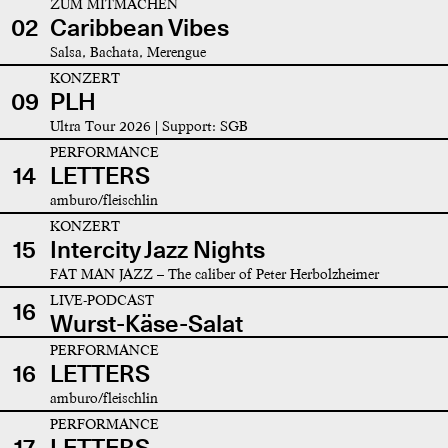
ZUM MITMACHEN
02
Caribbean Vibes
Salsa, Bachata, Merengue
KONZERT
09
PLH
Ultra Tour 2026 | Support: SGB
PERFORMANCE
14
LETTERS
amburo/fleischlin
KONZERT
15
Intercity Jazz Nights
FAT MAN JAZZ – The caliber of Peter Herbolzheimer
LIVE-PODCAST
16
Wurst-Käse-Salat
PERFORMANCE
16
LETTERS
amburo/fleischlin
PERFORMANCE
17
LETTERS