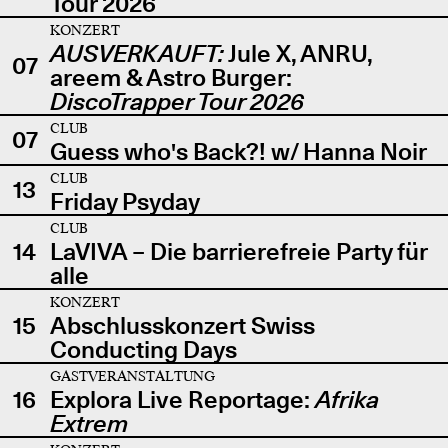
Tour 2026
KONZERT
AUSVERKAUFT:
Jule X, ANRU,
07
areem & Astro Burger:
DiscoTrapper Tour 2026
CLUB
07
Guess who's Back?! w/ Hanna Noir
CLUB
13
Friday Psyday
CLUB
14
LaVIVA – Die barrierefreie Party für
alle
KONZERT
15
Abschlusskonzert Swiss
Conducting Days
GASTVERANSTALTUNG
16
Explora Live Reportage:
Afrika
Extrem