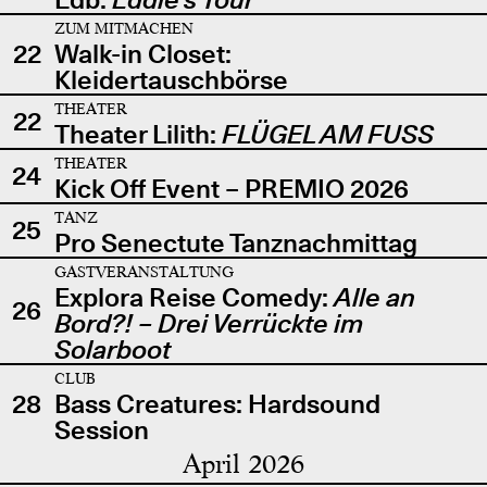
ZUM MITMACHEN
22
Walk-in Closet:
Kleidertauschbörse
THEATER
22
Theater Lilith:
FLÜGEL AM FUSS
THEATER
24
Kick Off Event – PREMIO 2026
TANZ
25
Pro Senectute Tanznachmittag
GASTVERANSTALTUNG
Explora Reise Comedy:
Alle an
26
Bord?! – Drei Verrückte im
Solarboot
CLUB
28
Bass Creatures: Hardsound
Session
April 2026