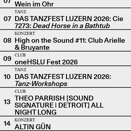
07
Wein im Ohr
TANZ
07
DAS TANZFEST LUZERN 2026: Cie
7273:
Dead Horse in a Bathtub
KONZERT
08
High on the Sound #11: Club Arielle
& Bruyante
CLUB
09
oneHSLU Fest 2026
TANZ
10
DAS TANZFEST LUZERN 2026:
Tanz-Workshops
CLUB
THEO PARRISH [SOUND
13
SIGNATURE | DETROIT] ALL
NIGHT LONG
KONZERT
14
ALTIN GÜN