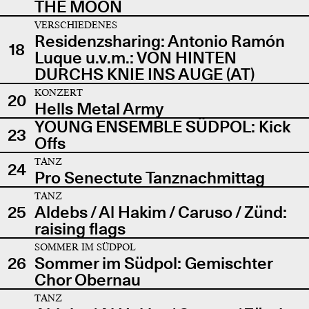
THE MOON
VERSCHIEDENES
Residenzsharing: Antonio Ramón
18
Luque u.v.m.: VON HINTEN
DURCHS KNIE INS AUGE (AT)
KONZERT
20
Hells Metal Army
YOUNG ENSEMBLE SÜDPOL: Kick
23
Offs
TANZ
24
Pro Senectute Tanznachmittag
TANZ
25
Aldebs / Al Hakim / Caruso / Zünd:
raising flags
SOMMER IM SÜDPOL
26
Sommer im Südpol: Gemischter
Chor Obernau
TANZ