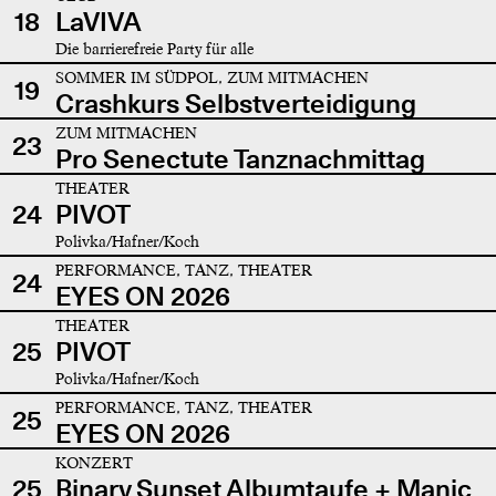
18
LaVIVA
Die barrierefreie Party für alle
SOMMER IM SÜDPOL, ZUM MITMACHEN
19
Crashkurs Selbstverteidigung
ZUM MITMACHEN
23
Pro Senectute Tanznachmittag
THEATER
24
PIVOT
Polivka/Hafner/Koch
PERFORMANCE, TANZ, THEATER
24
EYES ON 2026
THEATER
25
PIVOT
Polivka/Hafner/Koch
PERFORMANCE, TANZ, THEATER
25
EYES ON 2026
KONZERT
25
Binary Sunset Albumtaufe + Manic