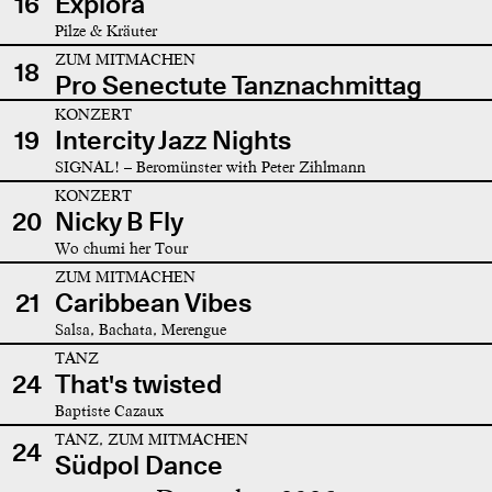
16
Explora
Pilze & Kräuter
ZUM MITMACHEN
18
Pro Senectute Tanznachmittag
KONZERT
19
Intercity Jazz Nights
SIGNAL! – Beromünster with Peter Zihlmann
KONZERT
20
Nicky B Fly
Wo chumi her Tour
ZUM MITMACHEN
21
Caribbean Vibes
Salsa, Bachata, Merengue
TANZ
24
That's twisted
Baptiste Cazaux
TANZ, ZUM MITMACHEN
24
Südpol Dance