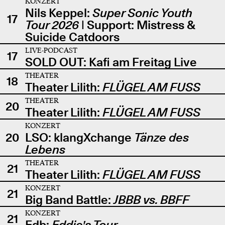
KONZERT
Nils Keppel:
Super Sonic Youth
17
Tour 2026
| Support: Mistress &
Suicide Catdoors
LIVE-PODCAST
17
SOLD OUT: Kafi am Freitag Live
THEATER
18
Theater Lilith:
FLÜGEL AM FUSS
THEATER
20
Theater Lilith:
FLÜGEL AM FUSS
KONZERT
20
LSO: klangXchange
Tänze des
Lebens
THEATER
21
Theater Lilith:
FLÜGEL AM FUSS
KONZERT
21
Big Band Battle:
JBBB vs. BBFF
KONZERT
21
Edb:
Eddie's Tour