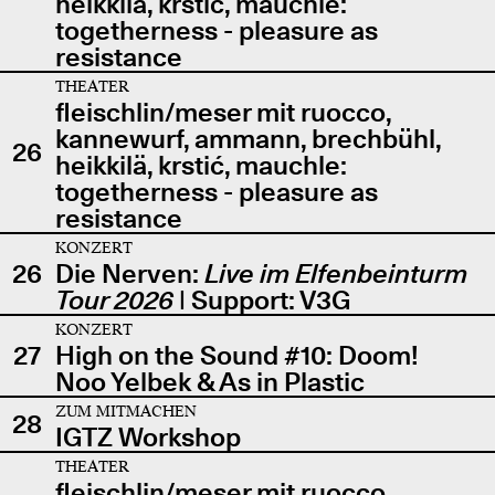
heikkilä, krstić, mauchle:
togetherness - pleasure as
resistance
THEATER
fleischlin/meser mit ruocco,
kannewurf, ammann, brechbühl,
26
heikkilä, krstić, mauchle:
togetherness - pleasure as
resistance
KONZERT
26
Die Nerven:
Live im Elfenbeinturm
Tour 2026
| Support: V3G
KONZERT
27
High on the Sound #10: Doom!
Noo Yelbek & As in Plastic
ZUM MITMACHEN
28
IGTZ Workshop
THEATER
fleischlin/meser mit ruocco,