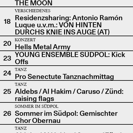
THE MOON
VERSCHIEDENES
Residenzsharing: Antonio Ramón
18
Luque u.v.m.: VON HINTEN
DURCHS KNIE INS AUGE (AT)
KONZERT
20
Hells Metal Army
YOUNG ENSEMBLE SÜDPOL: Kick
23
Offs
TANZ
24
Pro Senectute Tanznachmittag
TANZ
25
Aldebs / Al Hakim / Caruso / Zünd:
raising flags
SOMMER IM SÜDPOL
26
Sommer im Südpol: Gemischter
Chor Obernau
TANZ