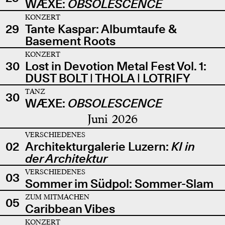
WÆXE:
OBSOLESCENCE
KONZERT
29
Tante Kaspar: Albumtaufe &
Basement Roots
KONZERT
30
Lost in Devotion Metal Fest Vol. 1:
DUST BOLT | THOLA | LOTRIFY
TANZ
30
WÆXE:
OBSOLESCENCE
Juni 2026
VERSCHIEDENES
02
Architekturgalerie Luzern:
KI in
der Architektur
VERSCHIEDENES
03
Sommer im Südpol: Sommer-Slam
ZUM MITMACHEN
05
Caribbean Vibes
KONZERT