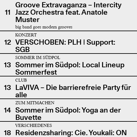
Groove Extravaganza – Intercity
11
Jazz Orchestra feat. Anatole
Muster
big band goes modern grooves
KONZERT
12
VERSCHOBEN: PLH | Support:
SGB
SOMMER IM SÜDPOL
13
Sommer im Südpol: Local Lineup
Sommerfest
CLUB
13
LaVIVA – Die barrierefreie Party für
alle
ZUM MITMACHEN
14
Sommer im Südpol: Yoga an der
Buvette
VERSCHIEDENES
18
Residenzsharing: Cie. Youkali: ON