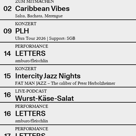
ZUM MITMACHEN
02
Caribbean Vibes
Salsa, Bachata, Merengue
KONZERT
09
PLH
Ultra Tour 2026 | Support: SGB
PERFORMANCE
14
LETTERS
amburo/fleischlin
KONZERT
15
Intercity Jazz Nights
FAT MAN JAZZ – The caliber of Peter Herbolzheimer
LIVE-PODCAST
16
Wurst-Käse-Salat
PERFORMANCE
16
LETTERS
amburo/fleischlin
PERFORMANCE
17
LETTERS