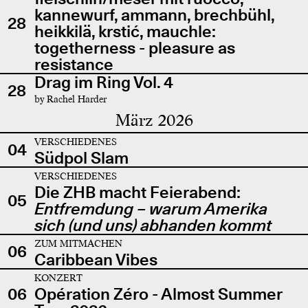
kannewurf, ammann, brechbühl,
28
heikkilä, krstić, mauchle:
togetherness - pleasure as
resistance
Drag im Ring Vol. 4
28
by Rachel Harder
März 2026
VERSCHIEDENES
04
Südpol Slam
VERSCHIEDENES
Die ZHB macht Feierabend:
05
Entfremdung – warum Amerika
sich (und uns) abhanden kommt
ZUM MITMACHEN
06
Caribbean Vibes
KONZERT
06
Opération Zéro - Almost Summer