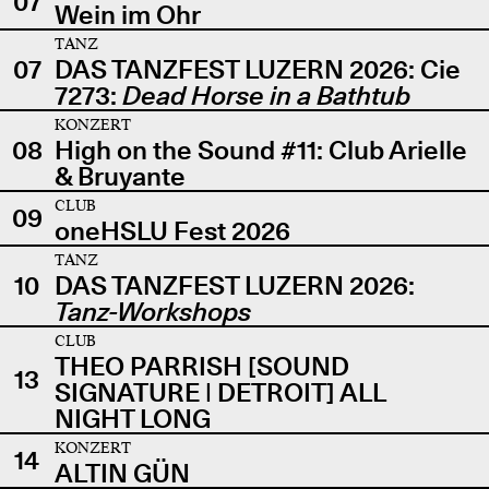
07
Wein im Ohr
TANZ
07
DAS TANZFEST LUZERN 2026: Cie
7273:
Dead Horse in a Bathtub
KONZERT
08
High on the Sound #11: Club Arielle
& Bruyante
CLUB
09
oneHSLU Fest 2026
TANZ
10
DAS TANZFEST LUZERN 2026:
Tanz-Workshops
CLUB
THEO PARRISH [SOUND
13
SIGNATURE | DETROIT] ALL
NIGHT LONG
KONZERT
14
ALTIN GÜN