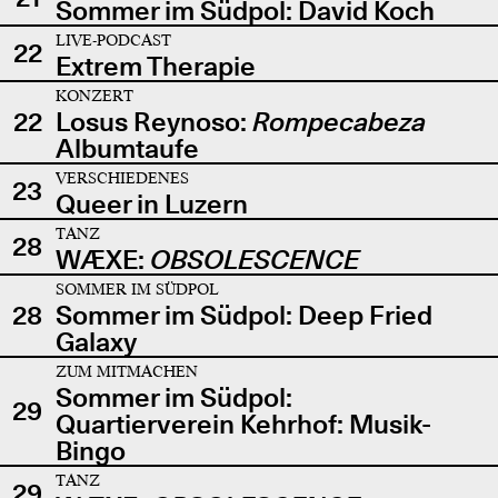
Sommer im Südpol: David Koch
LIVE-PODCAST
22
Extrem Therapie
KONZERT
22
Losus Reynoso:
Rompecabeza
Albumtaufe
VERSCHIEDENES
23
Queer in Luzern
TANZ
28
WÆXE:
OBSOLESCENCE
SOMMER IM SÜDPOL
28
Sommer im Südpol: Deep Fried
Galaxy
ZUM MITMACHEN
Sommer im Südpol:
29
Quartierverein Kehrhof: Musik-
Bingo
TANZ
29