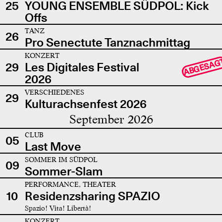
25
YOUNG ENSEMBLE SÜDPOL: Kick
Offs
TANZ
26
Pro Senectute Tanznachmittag
KONZERT
ABGESAG
29
Les Digitales Festival
2026
VERSCHIEDENES
29
Kulturachsenfest 2026
September 2026
CLUB
05
Last Move
SOMMER IM SÜDPOL
09
Sommer-Slam
PERFORMANCE, THEATER
10
Residenzsharing SPAZIO
Spazio! Vita! Libertà!
KONZERT