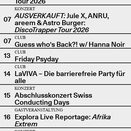
Tour 2026
KONZERT
AUSVERKAUFT:
Jule X, ANRU,
07
areem & Astro Burger:
DiscoTrapper Tour 2026
CLUB
07
Guess who's Back?! w/ Hanna Noir
CLUB
13
Friday Psyday
CLUB
14
LaVIVA – Die barrierefreie Party für
alle
KONZERT
15
Abschlusskonzert Swiss
Conducting Days
GASTVERANSTALTUNG
16
Explora Live Reportage:
Afrika
Extrem