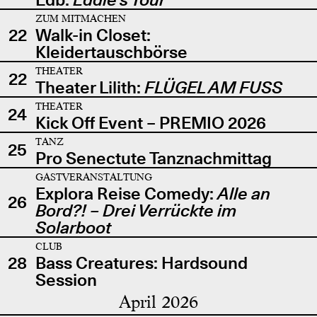
ZUM MITMACHEN
22
Walk-in Closet:
Kleidertauschbörse
THEATER
22
Theater Lilith:
FLÜGEL AM FUSS
THEATER
24
Kick Off Event – PREMIO 2026
TANZ
25
Pro Senectute Tanznachmittag
GASTVERANSTALTUNG
Explora Reise Comedy:
Alle an
26
Bord?! – Drei Verrückte im
Solarboot
CLUB
28
Bass Creatures: Hardsound
Session
April 2026