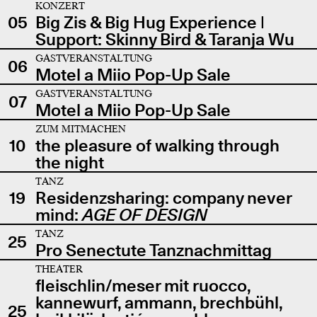
KONZERT
05
Big Zis & Big Hug Experience |
Support: Skinny Bird & Taranja Wu
GASTVERANSTALTUNG
06
Motel a Miio Pop-Up Sale
GASTVERANSTALTUNG
07
Motel a Miio Pop-Up Sale
ZUM MITMACHEN
10
the pleasure of walking through
the night
TANZ
19
Residenzsharing: company never
mind:
AGE OF DESIGN
TANZ
25
Pro Senectute Tanznachmittag
THEATER
fleischlin/meser mit ruocco,
kannewurf, ammann, brechbühl,
25