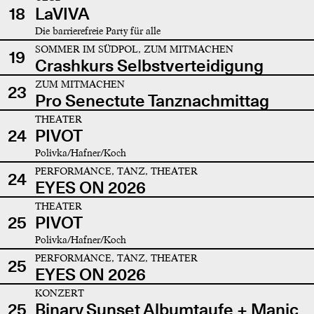
18
LaVIVA
Die barrierefreie Party für alle
SOMMER IM SÜDPOL, ZUM MITMACHEN
19
Crashkurs Selbstverteidigung
ZUM MITMACHEN
23
Pro Senectute Tanznachmittag
THEATER
24
PIVOT
Polivka/Hafner/Koch
PERFORMANCE, TANZ, THEATER
24
EYES ON 2026
THEATER
25
PIVOT
Polivka/Hafner/Koch
PERFORMANCE, TANZ, THEATER
25
EYES ON 2026
KONZERT
25
Binary Sunset Albumtaufe + Manic