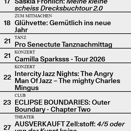
17
Saskia Fröhlich:
Meine kleine
scheiss Drecksbuchtour 2.0
ZUM MITMACHEN
18
Glühvette: Gemütlich ins neue
Jahr
TANZ
21
Pro Senectute Tanznachmittag
KONZERT
21
Camilla Sparksss - Tour 2026
KONZERT
Intercity Jazz Nights: The Angry
22
Man Of Jazz – The mighty Charles
Mingus
CLUB
23
ECLIPSE BOUNDARIES: Outer
Boundary - Chapter Two
THEATER
AUSVERKAUFT Zell:stoff:
4/5 oder
27
von der Kunst keine