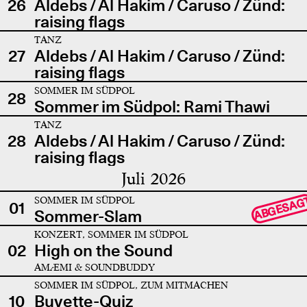
26
Aldebs / Al Hakim / Caruso / Zünd:
raising flags
TANZ
27
Aldebs / Al Hakim / Caruso / Zünd:
raising flags
SOMMER IM SÜDPOL
28
Sommer im Südpol: Rami Thawi
TANZ
28
Aldebs / Al Hakim / Caruso / Zünd:
raising flags
Juli 2026
SOMMER IM SÜDPOL
ABGESAG
01
Sommer-Slam
KONZERT, SOMMER IM SÜDPOL
02
High on the Sound
AMÆMI & SOUNDBUDDY
SOMMER IM SÜDPOL, ZUM MITMACHEN
10
Buvette-Quiz