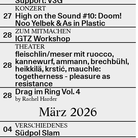
Support: V3G
KONZERT
27
High on the Sound #10: Doom!
Noo Yelbek & As in Plastic
ZUM MITMACHEN
28
IGTZ Workshop
THEATER
fleischlin/meser mit ruocco,
kannewurf, ammann, brechbühl,
28
heikkilä, krstić, mauchle:
togetherness - pleasure as
resistance
Drag im Ring Vol. 4
28
by Rachel Harder
März 2026
VERSCHIEDENES
04
Südpol Slam