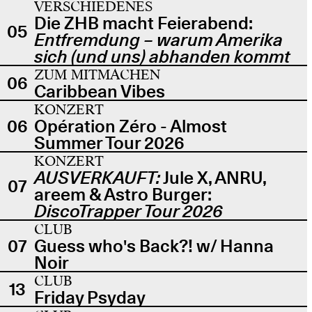
VERSCHIEDENES
Die ZHB macht Feierabend:
05
Entfremdung – warum Amerika
sich (und uns) abhanden kommt
ZUM MITMACHEN
06
Caribbean Vibes
KONZERT
06
Opération Zéro - Almost
Summer Tour 2026
KONZERT
AUSVERKAUFT:
Jule X, ANRU,
07
areem & Astro Burger:
DiscoTrapper Tour 2026
CLUB
07
Guess who's Back?! w/ Hanna
Noir
CLUB
13
Friday Psyday