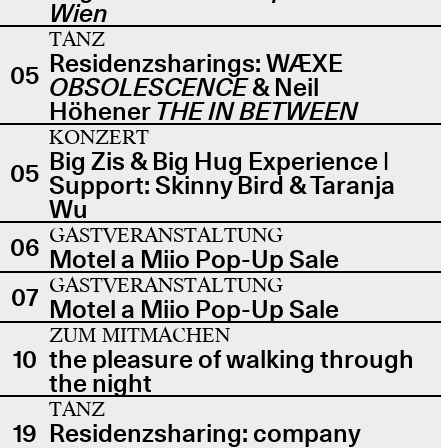
Wien
TANZ
Residenzsharings: WÆXE
05
OBSOLESCENCE
& Neil
Höhener
THE IN BETWEEN
KONZERT
Big Zis & Big Hug Experience |
05
Support: Skinny Bird & Taranja
Wu
GASTVERANSTALTUNG
06
Motel a Miio Pop-Up Sale
GASTVERANSTALTUNG
07
Motel a Miio Pop-Up Sale
ZUM MITMACHEN
10
the pleasure of walking through
the night
TANZ
19
Residenzsharing: company