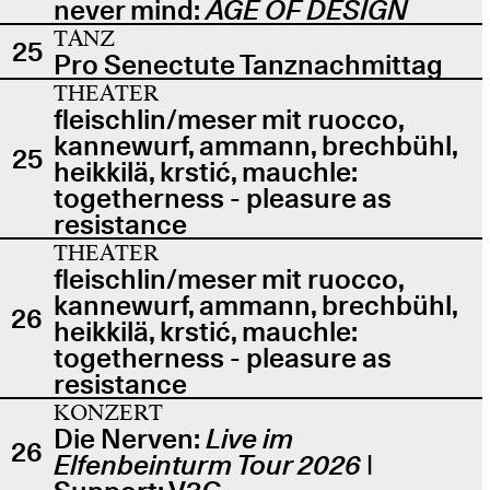
never mind:
AGE OF DESIGN
TANZ
25
Pro Senectute Tanznachmittag
THEATER
fleischlin/meser mit ruocco,
kannewurf, ammann, brechbühl,
25
heikkilä, krstić, mauchle:
togetherness - pleasure as
resistance
THEATER
fleischlin/meser mit ruocco,
kannewurf, ammann, brechbühl,
26
heikkilä, krstić, mauchle:
togetherness - pleasure as
resistance
KONZERT
Die Nerven:
Live im
26
Elfenbeinturm Tour 2026
|