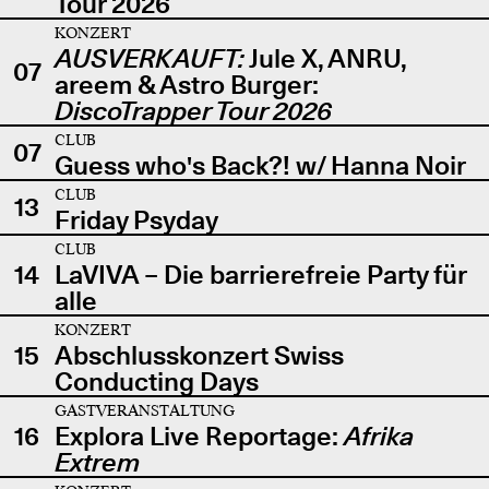
Tour 2026
KONZERT
AUSVERKAUFT:
Jule X, ANRU,
07
areem & Astro Burger:
DiscoTrapper Tour 2026
CLUB
07
Guess who's Back?! w/ Hanna Noir
CLUB
13
Friday Psyday
CLUB
14
LaVIVA – Die barrierefreie Party für
alle
KONZERT
15
Abschlusskonzert Swiss
Conducting Days
GASTVERANSTALTUNG
16
Explora Live Reportage:
Afrika
Extrem