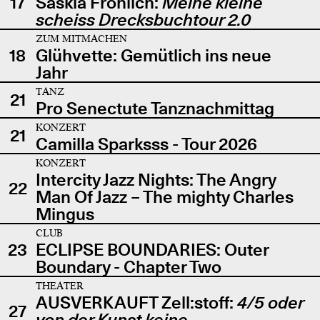
17
Saskia Fröhlich:
Meine kleine
scheiss Drecksbuchtour 2.0
ZUM MITMACHEN
18
Glühvette: Gemütlich ins neue
Jahr
TANZ
21
Pro Senectute Tanznachmittag
KONZERT
21
Camilla Sparksss - Tour 2026
KONZERT
Intercity Jazz Nights: The Angry
22
Man Of Jazz – The mighty Charles
Mingus
CLUB
23
ECLIPSE BOUNDARIES: Outer
Boundary - Chapter Two
THEATER
AUSVERKAUFT Zell:stoff:
4/5 oder
27
von der Kunst keine