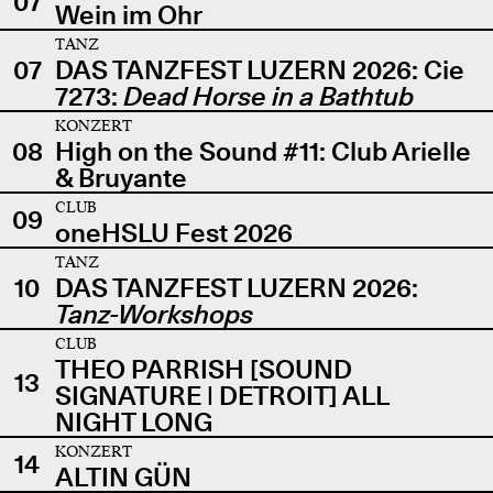
07
Wein im Ohr
TANZ
07
DAS TANZFEST LUZERN 2026: Cie
7273:
Dead Horse in a Bathtub
KONZERT
08
High on the Sound #11: Club Arielle
& Bruyante
CLUB
09
oneHSLU Fest 2026
TANZ
10
DAS TANZFEST LUZERN 2026:
Tanz-Workshops
CLUB
THEO PARRISH [SOUND
13
SIGNATURE | DETROIT] ALL
NIGHT LONG
KONZERT
14
ALTIN GÜN