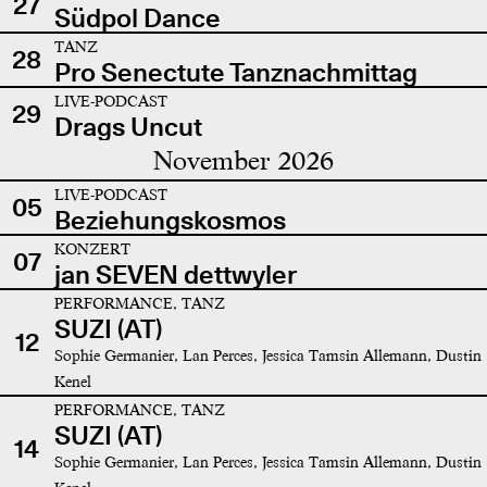
27
Südpol Dance
TANZ
28
Pro Senectute Tanznachmittag
LIVE-PODCAST
29
Drags Uncut
November 2026
LIVE-PODCAST
05
Beziehungskosmos
KONZERT
07
jan SEVEN dettwyler
PERFORMANCE, TANZ
SUZI (AT)
12
Sophie Germanier, Lan Perces, Jessica Tamsin Allemann, Dustin
Kenel
PERFORMANCE, TANZ
SUZI (AT)
14
Sophie Germanier, Lan Perces, Jessica Tamsin Allemann, Dustin