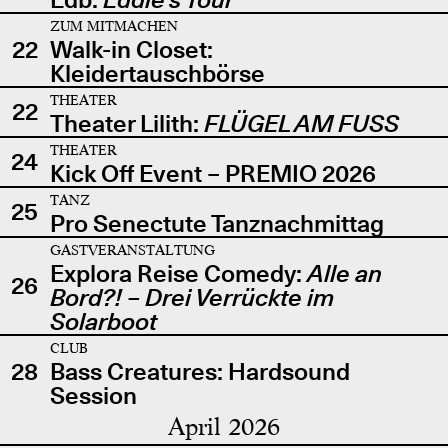
ZUM MITMACHEN
22
Walk-in Closet:
Kleidertauschbörse
THEATER
22
Theater Lilith:
FLÜGEL AM FUSS
THEATER
24
Kick Off Event – PREMIO 2026
TANZ
25
Pro Senectute Tanznachmittag
GASTVERANSTALTUNG
Explora Reise Comedy:
Alle an
26
Bord?! – Drei Verrückte im
Solarboot
CLUB
28
Bass Creatures: Hardsound
Session
April 2026