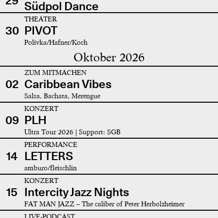
29
Südpol Dance
THEATER
30
PIVOT
Polivka/Hafner/Koch
Oktober 2026
ZUM MITMACHEN
02
Caribbean Vibes
Salsa, Bachata, Merengue
KONZERT
09
PLH
Ultra Tour 2026 | Support: SGB
PERFORMANCE
14
LETTERS
amburo/fleischlin
KONZERT
15
Intercity Jazz Nights
FAT MAN JAZZ – The caliber of Peter Herbolzheimer
LIVE-PODCAST