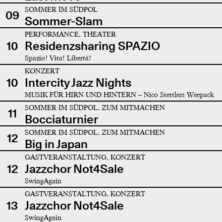
SOMMER IM SÜDPOL
09
Sommer-Slam
PERFORMANCE, THEATER
10
Residenzsharing SPAZIO
Spazio! Vita! Libertà!
KONZERT
10
Intercity Jazz Nights
MUSIK FÜR HIRN UND HINTERN – Nico Stettlers Weepack
SOMMER IM SÜDPOL, ZUM MITMACHEN
11
Bocciaturnier
SOMMER IM SÜDPOL, ZUM MITMACHEN
12
Big in Japan
GASTVERANSTALTUNG, KONZERT
12
Jazzchor Not4Sale
SwingAgain
GASTVERANSTALTUNG, KONZERT
13
Jazzchor Not4Sale
SwingAgain