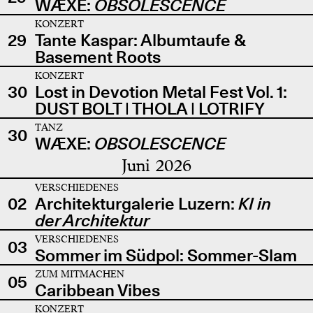
WÆXE:
OBSOLESCENCE
KONZERT
29
Tante Kaspar: Albumtaufe &
Basement Roots
KONZERT
30
Lost in Devotion Metal Fest Vol. 1:
DUST BOLT | THOLA | LOTRIFY
TANZ
30
WÆXE:
OBSOLESCENCE
Juni 2026
VERSCHIEDENES
02
Architekturgalerie Luzern:
KI in
der Architektur
VERSCHIEDENES
03
Sommer im Südpol: Sommer-Slam
ZUM MITMACHEN
05
Caribbean Vibes
KONZERT