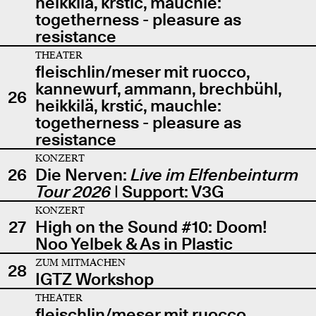
heikkilä, krstić, mauchle:
togetherness - pleasure as
resistance
THEATER
fleischlin/meser mit ruocco,
kannewurf, ammann, brechbühl,
26
heikkilä, krstić, mauchle:
togetherness - pleasure as
resistance
KONZERT
26
Die Nerven:
Live im Elfenbeinturm
Tour 2026
| Support: V3G
KONZERT
27
High on the Sound #10: Doom!
Noo Yelbek & As in Plastic
ZUM MITMACHEN
28
IGTZ Workshop
THEATER
fleischlin/meser mit ruocco,