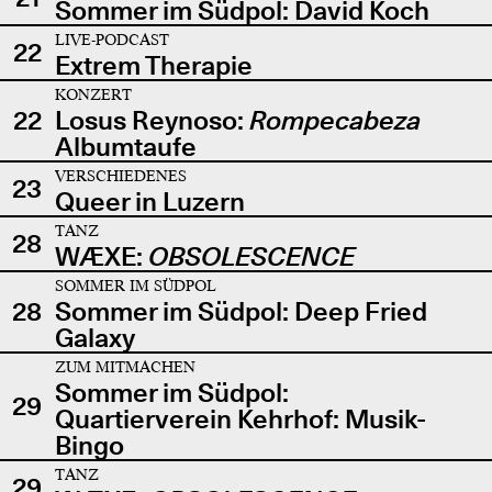
Sommer im Südpol: David Koch
LIVE-PODCAST
22
Extrem Therapie
KONZERT
22
Losus Reynoso:
Rompecabeza
Albumtaufe
VERSCHIEDENES
23
Queer in Luzern
TANZ
28
WÆXE:
OBSOLESCENCE
SOMMER IM SÜDPOL
28
Sommer im Südpol: Deep Fried
Galaxy
ZUM MITMACHEN
Sommer im Südpol:
29
Quartierverein Kehrhof: Musik-
Bingo
TANZ
29