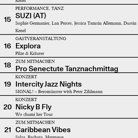
Kenel
PERFORMANCE, TANZ
SUZI (AT)
15
Sophie Germanier, Lan Perces, Jessica Tamsin Allemann, Dustin
Kenel
GASTVERANSTALTUNG
16
Explora
Pilze & Kräuter
ZUM MITMACHEN
18
Pro Senectute Tanznachmittag
KONZERT
19
Intercity Jazz Nights
SIGNAL! – Beromünster with Peter Zihlmann
KONZERT
20
Nicky B Fly
Wo chumi her Tour
ZUM MITMACHEN
21
Caribbean Vibes
Salsa, Bachata, Merengue