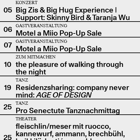
KONZERT
05
Big Zis & Big Hug Experience |
Support: Skinny Bird & Taranja Wu
GASTVERANSTALTUNG
06
Motel a Miio Pop-Up Sale
GASTVERANSTALTUNG
07
Motel a Miio Pop-Up Sale
ZUM MITMACHEN
10
the pleasure of walking through
the night
TANZ
19
Residenzsharing: company never
mind:
AGE OF DESIGN
TANZ
25
Pro Senectute Tanznachmittag
THEATER
fleischlin/meser mit ruocco,
kannewurf, ammann, brechbühl,
25