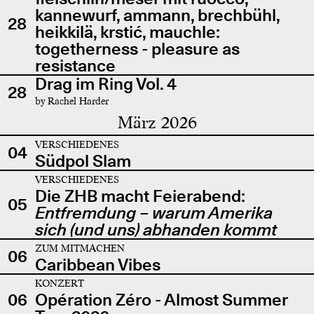
kannewurf, ammann, brechbühl,
28
heikkilä, krstić, mauchle:
togetherness - pleasure as
resistance
Drag im Ring Vol. 4
28
by Rachel Harder
März 2026
VERSCHIEDENES
04
Südpol Slam
VERSCHIEDENES
Die ZHB macht Feierabend:
05
Entfremdung – warum Amerika
sich (und uns) abhanden kommt
ZUM MITMACHEN
06
Caribbean Vibes
KONZERT
06
Opération Zéro - Almost Summer