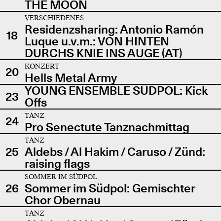
THE MOON
VERSCHIEDENES
Residenzsharing: Antonio Ramón
18
Luque u.v.m.: VON HINTEN
DURCHS KNIE INS AUGE (AT)
KONZERT
20
Hells Metal Army
YOUNG ENSEMBLE SÜDPOL: Kick
23
Offs
TANZ
24
Pro Senectute Tanznachmittag
TANZ
25
Aldebs / Al Hakim / Caruso / Zünd:
raising flags
SOMMER IM SÜDPOL
26
Sommer im Südpol: Gemischter
Chor Obernau
TANZ