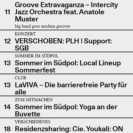
Groove Extravaganza – Intercity
11
Jazz Orchestra feat. Anatole
Muster
big band goes modern grooves
KONZERT
12
VERSCHOBEN: PLH | Support:
SGB
SOMMER IM SÜDPOL
13
Sommer im Südpol: Local Lineup
Sommerfest
CLUB
13
LaVIVA – Die barrierefreie Party für
alle
ZUM MITMACHEN
14
Sommer im Südpol: Yoga an der
Buvette
VERSCHIEDENES
18
Residenzsharing: Cie. Youkali: ON