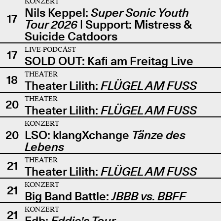
KONZERT
Nils Keppel:
Super Sonic Youth
17
Tour 2026
| Support: Mistress &
Suicide Catdoors
LIVE-PODCAST
17
SOLD OUT: Kafi am Freitag Live
THEATER
18
Theater Lilith:
FLÜGEL AM FUSS
THEATER
20
Theater Lilith:
FLÜGEL AM FUSS
KONZERT
20
LSO: klangXchange
Tänze des
Lebens
THEATER
21
Theater Lilith:
FLÜGEL AM FUSS
KONZERT
21
Big Band Battle:
JBBB vs. BBFF
KONZERT
21
Edb:
Eddie's Tour