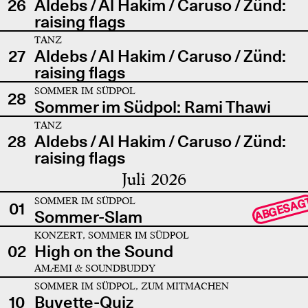
26
Aldebs / Al Hakim / Caruso / Zünd:
raising flags
TANZ
27
Aldebs / Al Hakim / Caruso / Zünd:
raising flags
SOMMER IM SÜDPOL
28
Sommer im Südpol: Rami Thawi
TANZ
28
Aldebs / Al Hakim / Caruso / Zünd:
raising flags
Juli 2026
SOMMER IM SÜDPOL
ABGESAG
01
Sommer-Slam
KONZERT, SOMMER IM SÜDPOL
02
High on the Sound
AMÆMI & SOUNDBUDDY
SOMMER IM SÜDPOL, ZUM MITMACHEN
10
Buvette-Quiz