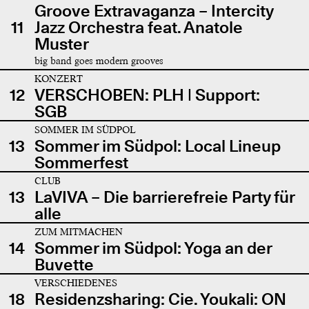
Groove Extravaganza – Intercity
11
Jazz Orchestra feat. Anatole
Muster
big band goes modern grooves
KONZERT
12
VERSCHOBEN: PLH | Support:
SGB
SOMMER IM SÜDPOL
13
Sommer im Südpol: Local Lineup
Sommerfest
CLUB
13
LaVIVA – Die barrierefreie Party für
alle
ZUM MITMACHEN
14
Sommer im Südpol: Yoga an der
Buvette
VERSCHIEDENES
18
Residenzsharing: Cie. Youkali: ON