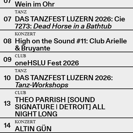
07
Wein im Ohr
TANZ
07
DAS TANZFEST LUZERN 2026: Cie
7273:
Dead Horse in a Bathtub
KONZERT
08
High on the Sound #11: Club Arielle
& Bruyante
CLUB
09
oneHSLU Fest 2026
TANZ
10
DAS TANZFEST LUZERN 2026:
Tanz-Workshops
CLUB
THEO PARRISH [SOUND
13
SIGNATURE | DETROIT] ALL
NIGHT LONG
KONZERT
14
ALTIN GÜN