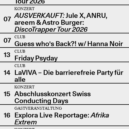
Tour 2026
KONZERT
AUSVERKAUFT:
Jule X, ANRU,
07
areem & Astro Burger:
DiscoTrapper Tour 2026
CLUB
07
Guess who's Back?! w/ Hanna Noir
CLUB
13
Friday Psyday
CLUB
14
LaVIVA – Die barrierefreie Party für
alle
KONZERT
15
Abschlusskonzert Swiss
Conducting Days
GASTVERANSTALTUNG
16
Explora Live Reportage:
Afrika
Extrem