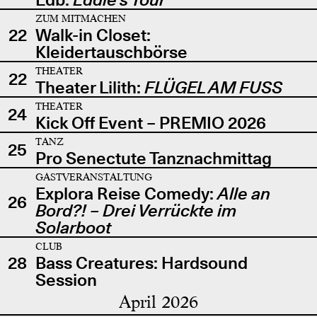
ZUM MITMACHEN
22
Walk-in Closet:
Kleidertauschbörse
THEATER
22
Theater Lilith:
FLÜGEL AM FUSS
THEATER
24
Kick Off Event – PREMIO 2026
TANZ
25
Pro Senectute Tanznachmittag
GASTVERANSTALTUNG
Explora Reise Comedy:
Alle an
26
Bord?! – Drei Verrückte im
Solarboot
CLUB
28
Bass Creatures: Hardsound
Session
April 2026