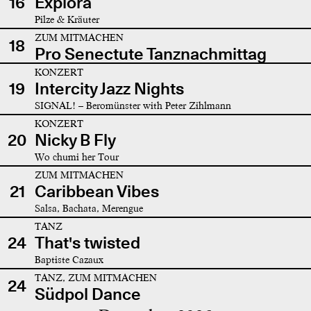
16
Explora
Pilze & Kräuter
ZUM MITMACHEN
18
Pro Senectute Tanznachmittag
KONZERT
19
Intercity Jazz Nights
SIGNAL! – Beromünster with Peter Zihlmann
KONZERT
20
Nicky B Fly
Wo chumi her Tour
ZUM MITMACHEN
21
Caribbean Vibes
Salsa, Bachata, Merengue
TANZ
24
That's twisted
Baptiste Cazaux
TANZ, ZUM MITMACHEN
24
Südpol Dance