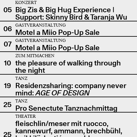
KONZERT
05
Big Zis & Big Hug Experience |
Support: Skinny Bird & Taranja Wu
GASTVERANSTALTUNG
06
Motel a Miio Pop-Up Sale
GASTVERANSTALTUNG
07
Motel a Miio Pop-Up Sale
ZUM MITMACHEN
10
the pleasure of walking through
the night
TANZ
19
Residenzsharing: company never
mind:
AGE OF DESIGN
TANZ
25
Pro Senectute Tanznachmittag
THEATER
fleischlin/meser mit ruocco,
kannewurf, ammann, brechbühl,
25