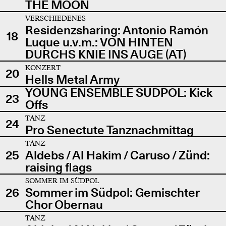
THE MOON
VERSCHIEDENES
Residenzsharing: Antonio Ramón
18
Luque u.v.m.: VON HINTEN
DURCHS KNIE INS AUGE (AT)
KONZERT
20
Hells Metal Army
YOUNG ENSEMBLE SÜDPOL: Kick
23
Offs
TANZ
24
Pro Senectute Tanznachmittag
TANZ
25
Aldebs / Al Hakim / Caruso / Zünd:
raising flags
SOMMER IM SÜDPOL
26
Sommer im Südpol: Gemischter
Chor Obernau
TANZ