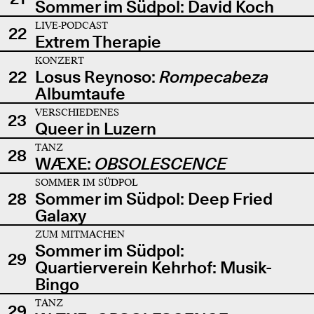
Sommer im Südpol: David Koch
LIVE-PODCAST
22
Extrem Therapie
KONZERT
22
Losus Reynoso:
Rompecabeza
Albumtaufe
VERSCHIEDENES
23
Queer in Luzern
TANZ
28
WÆXE:
OBSOLESCENCE
SOMMER IM SÜDPOL
28
Sommer im Südpol: Deep Fried
Galaxy
ZUM MITMACHEN
Sommer im Südpol:
29
Quartierverein Kehrhof: Musik-
Bingo
TANZ
29