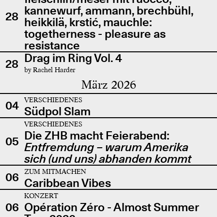
kannewurf, ammann, brechbühl,
28
heikkilä, krstić, mauchle:
togetherness - pleasure as
resistance
Drag im Ring Vol. 4
28
by Rachel Harder
März 2026
VERSCHIEDENES
04
Südpol Slam
VERSCHIEDENES
Die ZHB macht Feierabend:
05
Entfremdung – warum Amerika
sich (und uns) abhanden kommt
ZUM MITMACHEN
06
Caribbean Vibes
KONZERT
06
Opération Zéro - Almost Summer