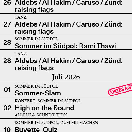
26
Aldebs / Al Hakim / Caruso / Zünd:
raising flags
TANZ
27
Aldebs / Al Hakim / Caruso / Zünd:
raising flags
SOMMER IM SÜDPOL
28
Sommer im Südpol: Rami Thawi
TANZ
28
Aldebs / Al Hakim / Caruso / Zünd:
raising flags
Juli 2026
SOMMER IM SÜDPOL
ABGESAG
01
Sommer-Slam
KONZERT, SOMMER IM SÜDPOL
02
High on the Sound
AMÆMI & SOUNDBUDDY
SOMMER IM SÜDPOL, ZUM MITMACHEN
10
Buvette-Quiz