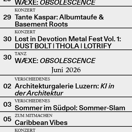
WÆXE:
OBSOLESCENCE
KONZERT
29
Tante Kaspar: Albumtaufe &
Basement Roots
KONZERT
30
Lost in Devotion Metal Fest Vol. 1:
DUST BOLT | THOLA | LOTRIFY
TANZ
30
WÆXE:
OBSOLESCENCE
Juni 2026
VERSCHIEDENES
02
Architekturgalerie Luzern:
KI in
der Architektur
VERSCHIEDENES
03
Sommer im Südpol: Sommer-Slam
ZUM MITMACHEN
05
Caribbean Vibes
KONZERT