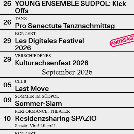
25
YOUNG ENSEMBLE SÜDPOL: Kick
Offs
TANZ
26
Pro Senectute Tanznachmittag
KONZERT
ABGESAG
29
Les Digitales Festival
2026
VERSCHIEDENES
29
Kulturachsenfest 2026
September 2026
CLUB
05
Last Move
SOMMER IM SÜDPOL
09
Sommer-Slam
PERFORMANCE, THEATER
10
Residenzsharing SPAZIO
Spazio! Vita! Libertà!
KONZERT