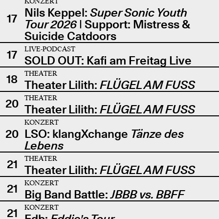
KONZERT
Nils Keppel:
Super Sonic Youth
17
Tour 2026
| Support: Mistress &
Suicide Catdoors
LIVE-PODCAST
17
SOLD OUT: Kafi am Freitag Live
THEATER
18
Theater Lilith:
FLÜGEL AM FUSS
THEATER
20
Theater Lilith:
FLÜGEL AM FUSS
KONZERT
20
LSO: klangXchange
Tänze des
Lebens
THEATER
21
Theater Lilith:
FLÜGEL AM FUSS
KONZERT
21
Big Band Battle:
JBBB vs. BBFF
KONZERT
21
Edb:
Eddie's Tour