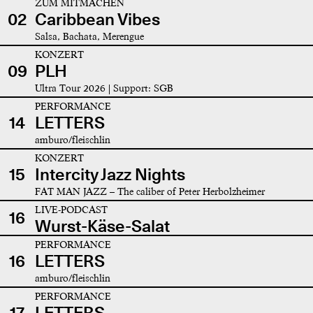
ZUM MITMACHEN
02
Caribbean Vibes
Salsa, Bachata, Merengue
KONZERT
09
PLH
Ultra Tour 2026 | Support: SGB
PERFORMANCE
14
LETTERS
amburo/fleischlin
KONZERT
15
Intercity Jazz Nights
FAT MAN JAZZ – The caliber of Peter Herbolzheimer
LIVE-PODCAST
16
Wurst-Käse-Salat
PERFORMANCE
16
LETTERS
amburo/fleischlin
PERFORMANCE
17
LETTERS