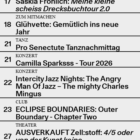
17
Saskia Fröhlich:
Meine kleine
scheiss Drecksbuchtour 2.0
ZUM MITMACHEN
18
Glühvette: Gemütlich ins neue
Jahr
TANZ
21
Pro Senectute Tanznachmittag
KONZERT
21
Camilla Sparksss - Tour 2026
KONZERT
Intercity Jazz Nights: The Angry
22
Man Of Jazz – The mighty Charles
Mingus
CLUB
23
ECLIPSE BOUNDARIES: Outer
Boundary - Chapter Two
THEATER
AUSVERKAUFT Zell:stoff:
4/5 oder
27
von der Kunst keine