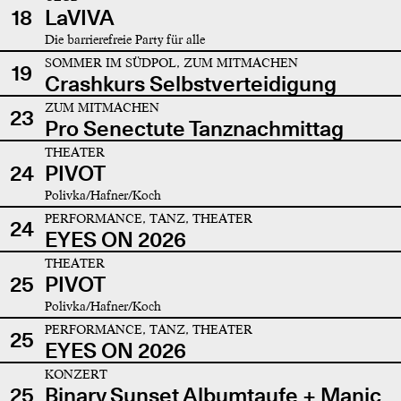
18
LaVIVA
Die barrierefreie Party für alle
SOMMER IM SÜDPOL, ZUM MITMACHEN
19
Crashkurs Selbstverteidigung
ZUM MITMACHEN
23
Pro Senectute Tanznachmittag
THEATER
24
PIVOT
Polivka/Hafner/Koch
PERFORMANCE, TANZ, THEATER
24
EYES ON 2026
THEATER
25
PIVOT
Polivka/Hafner/Koch
PERFORMANCE, TANZ, THEATER
25
EYES ON 2026
KONZERT
25
Binary Sunset Albumtaufe + Manic