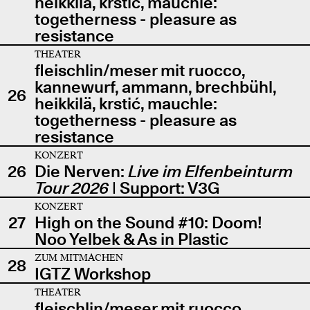
heikkilä, krstić, mauchle:
togetherness - pleasure as
resistance
THEATER
fleischlin/meser mit ruocco,
kannewurf, ammann, brechbühl,
26
heikkilä, krstić, mauchle:
togetherness - pleasure as
resistance
KONZERT
26
Die Nerven:
Live im Elfenbeinturm
Tour 2026
| Support: V3G
KONZERT
27
High on the Sound #10: Doom!
Noo Yelbek & As in Plastic
ZUM MITMACHEN
28
IGTZ Workshop
THEATER
fleischlin/meser mit ruocco,