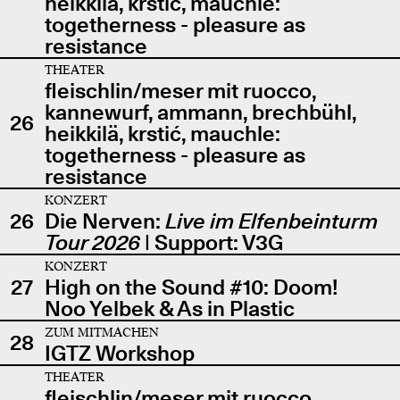
heikkilä, krstić, mauchle:
togetherness - pleasure as
resistance
THEATER
fleischlin/meser mit ruocco,
kannewurf, ammann, brechbühl,
26
heikkilä, krstić, mauchle:
togetherness - pleasure as
resistance
KONZERT
26
Die Nerven:
Live im Elfenbeinturm
Tour 2026
| Support: V3G
KONZERT
27
High on the Sound #10: Doom!
Noo Yelbek & As in Plastic
ZUM MITMACHEN
28
IGTZ Workshop
THEATER
fleischlin/meser mit ruocco,