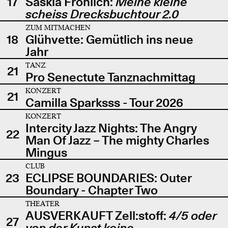
17
Saskia Fröhlich:
Meine kleine
scheiss Drecksbuchtour 2.0
ZUM MITMACHEN
18
Glühvette: Gemütlich ins neue
Jahr
TANZ
21
Pro Senectute Tanznachmittag
KONZERT
21
Camilla Sparksss - Tour 2026
KONZERT
Intercity Jazz Nights: The Angry
22
Man Of Jazz – The mighty Charles
Mingus
CLUB
23
ECLIPSE BOUNDARIES: Outer
Boundary - Chapter Two
THEATER
AUSVERKAUFT Zell:stoff:
4/5 oder
27
von der Kunst keine