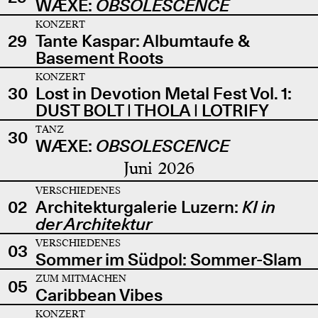
WÆXE:
OBSOLESCENCE
KONZERT
29
Tante Kaspar: Albumtaufe &
Basement Roots
KONZERT
30
Lost in Devotion Metal Fest Vol. 1:
DUST BOLT | THOLA | LOTRIFY
TANZ
30
WÆXE:
OBSOLESCENCE
Juni 2026
VERSCHIEDENES
02
Architekturgalerie Luzern:
KI in
der Architektur
VERSCHIEDENES
03
Sommer im Südpol: Sommer-Slam
ZUM MITMACHEN
05
Caribbean Vibes
KONZERT