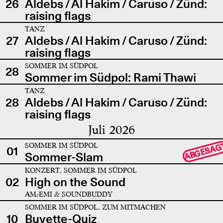
26
Aldebs / Al Hakim / Caruso / Zünd:
raising flags
TANZ
27
Aldebs / Al Hakim / Caruso / Zünd:
raising flags
SOMMER IM SÜDPOL
28
Sommer im Südpol: Rami Thawi
TANZ
28
Aldebs / Al Hakim / Caruso / Zünd:
raising flags
Juli 2026
SOMMER IM SÜDPOL
ABGESAG
01
Sommer-Slam
KONZERT, SOMMER IM SÜDPOL
02
High on the Sound
AMÆMI & SOUNDBUDDY
SOMMER IM SÜDPOL, ZUM MITMACHEN
10
Buvette-Quiz