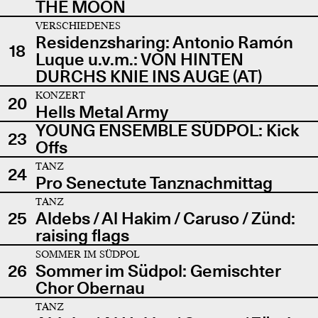
THE MOON
VERSCHIEDENES
Residenzsharing: Antonio Ramón
18
Luque u.v.m.: VON HINTEN
DURCHS KNIE INS AUGE (AT)
KONZERT
20
Hells Metal Army
YOUNG ENSEMBLE SÜDPOL: Kick
23
Offs
TANZ
24
Pro Senectute Tanznachmittag
TANZ
25
Aldebs / Al Hakim / Caruso / Zünd:
raising flags
SOMMER IM SÜDPOL
26
Sommer im Südpol: Gemischter
Chor Obernau
TANZ