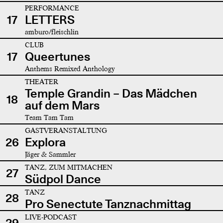
PERFORMANCE
17
LETTERS
amburo/fleischlin
CLUB
17
Queertunes
Anthems Remixed Anthology
THEATER
Temple Grandin – Das Mädchen
18
auf dem Mars
Team Tam Tam
GASTVERANSTALTUNG
26
Explora
Jäger & Sammler
TANZ, ZUM MITMACHEN
27
Südpol Dance
TANZ
28
Pro Senectute Tanznachmittag
LIVE-PODCAST
29