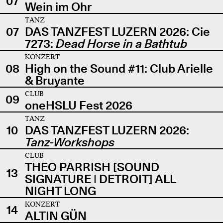
07
Wein im Ohr
TANZ
07
DAS TANZFEST LUZERN 2026: Cie
7273:
Dead Horse in a Bathtub
KONZERT
08
High on the Sound #11: Club Arielle
& Bruyante
CLUB
09
oneHSLU Fest 2026
TANZ
10
DAS TANZFEST LUZERN 2026:
Tanz-Workshops
CLUB
THEO PARRISH [SOUND
13
SIGNATURE | DETROIT] ALL
NIGHT LONG
KONZERT
14
ALTIN GÜN