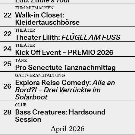
ZUM MITMACHEN
22
Walk-in Closet:
Kleidertauschbörse
THEATER
22
Theater Lilith:
FLÜGEL AM FUSS
THEATER
24
Kick Off Event – PREMIO 2026
TANZ
25
Pro Senectute Tanznachmittag
GASTVERANSTALTUNG
Explora Reise Comedy:
Alle an
26
Bord?! – Drei Verrückte im
Solarboot
CLUB
28
Bass Creatures: Hardsound
Session
April 2026