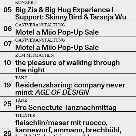
KONZERT
05
Big Zis & Big Hug Experience |
Support: Skinny Bird & Taranja Wu
GASTVERANSTALTUNG
06
Motel a Miio Pop-Up Sale
GASTVERANSTALTUNG
07
Motel a Miio Pop-Up Sale
ZUM MITMACHEN
10
the pleasure of walking through
the night
TANZ
19
Residenzsharing: company never
mind:
AGE OF DESIGN
TANZ
25
Pro Senectute Tanznachmittag
THEATER
fleischlin/meser mit ruocco,
kannewurf, ammann, brechbühl,
25