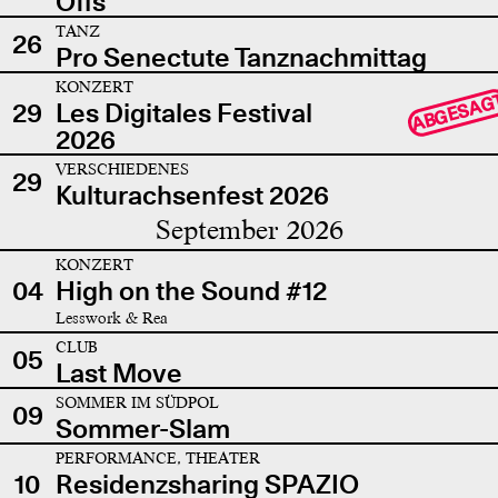
Offs
TANZ
26
Pro Senectute Tanznachmittag
KONZERT
ABGESAG
29
Les Digitales Festival
2026
VERSCHIEDENES
29
Kulturachsenfest 2026
September 2026
KONZERT
04
High on the Sound #12
Lesswork & Rea
CLUB
05
Last Move
SOMMER IM SÜDPOL
09
Sommer-Slam
PERFORMANCE, THEATER
10
Residenzsharing SPAZIO