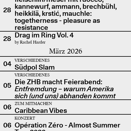
kannewurf, ammann, brechbühl,
28
heikkilä, krstić, mauchle:
togetherness - pleasure as
resistance
Drag im Ring Vol. 4
28
by Rachel Harder
März 2026
VERSCHIEDENES
04
Südpol Slam
VERSCHIEDENES
Die ZHB macht Feierabend:
05
Entfremdung – warum Amerika
sich (und uns) abhanden kommt
ZUM MITMACHEN
06
Caribbean Vibes
KONZERT
06
Opération Zéro - Almost Summer