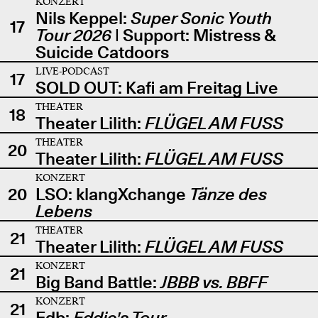
KONZERT
Nils Keppel:
Super Sonic Youth
17
Tour 2026
| Support: Mistress &
Suicide Catdoors
LIVE-PODCAST
17
SOLD OUT: Kafi am Freitag Live
THEATER
18
Theater Lilith:
FLÜGEL AM FUSS
THEATER
20
Theater Lilith:
FLÜGEL AM FUSS
KONZERT
20
LSO: klangXchange
Tänze des
Lebens
THEATER
21
Theater Lilith:
FLÜGEL AM FUSS
KONZERT
21
Big Band Battle:
JBBB vs. BBFF
KONZERT
21
Edb:
Eddie's Tour