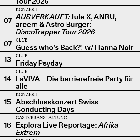
Tour 2026
KONZERT
AUSVERKAUFT:
Jule X, ANRU,
07
areem & Astro Burger:
DiscoTrapper Tour 2026
CLUB
07
Guess who's Back?! w/ Hanna Noir
CLUB
13
Friday Psyday
CLUB
14
LaVIVA – Die barrierefreie Party für
alle
KONZERT
15
Abschlusskonzert Swiss
Conducting Days
GASTVERANSTALTUNG
16
Explora Live Reportage:
Afrika
Extrem