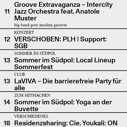
Groove Extravaganza – Intercity
11
Jazz Orchestra feat. Anatole
Muster
big band goes modern grooves
KONZERT
12
VERSCHOBEN: PLH | Support:
SGB
SOMMER IM SÜDPOL
13
Sommer im Südpol: Local Lineup
Sommerfest
CLUB
13
LaVIVA – Die barrierefreie Party für
alle
ZUM MITMACHEN
14
Sommer im Südpol: Yoga an der
Buvette
VERSCHIEDENES
18
Residenzsharing: Cie. Youkali: ON