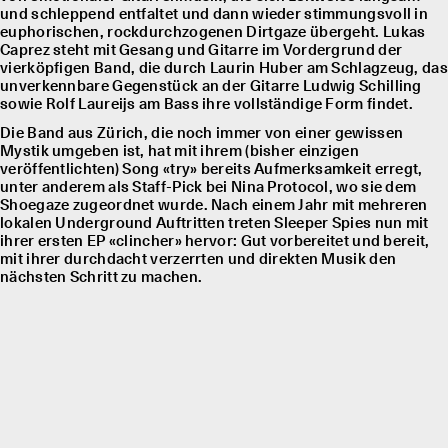
und schleppend entfaltet und dann wieder stimmungsvoll in
euphorischen, rockdurchzogenen Dirtgaze übergeht. Lukas
Caprez steht mit Gesang und Gitarre im Vordergrund der
vierköpfigen Band, die durch Laurin Huber am Schlagzeug, das
unverkennbare Gegenstück an der Gitarre Ludwig Schilling
sowie Rolf Laureĳs am Bass ihre vollständige Form findet.
Die Band aus Zürich, die noch immer von einer gewissen
Mystik umgeben ist, hat mit ihrem (bisher einzigen
veröffentlichten) Song «try» bereits Aufmerksamkeit erregt,
unter anderem als Staff-Pick bei Nina Protocol, wo sie dem
Shoegaze zugeordnet wurde. Nach einem Jahr mit mehreren
lokalen Underground Auftritten treten Sleeper Spies nun mit
ihrer ersten EP «clincher» hervor: Gut vorbereitet und bereit,
mit ihrer durchdacht verzerrten und direkten Musik den
nächsten Schritt zu machen.