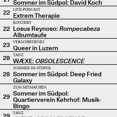
Sommer im Südpol: David Koch
LIVE-PODCAST
22
Extrem Therapie
KONZERT
22
Losus Reynoso:
Rompecabeza
Albumtaufe
VERSCHIEDENES
23
Queer in Luzern
TANZ
28
WÆXE:
OBSOLESCENCE
SOMMER IM SÜDPOL
28
Sommer im Südpol: Deep Fried
Galaxy
ZUM MITMACHEN
Sommer im Südpol:
29
Quartierverein Kehrhof: Musik-
Bingo
TANZ
29