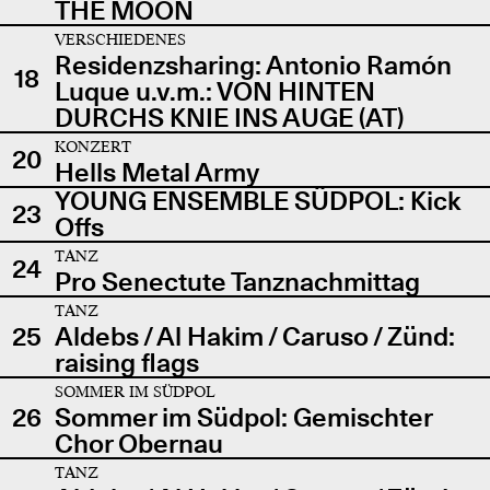
THE MOON
VERSCHIEDENES
Residenzsharing: Antonio Ramón
18
Luque u.v.m.: VON HINTEN
DURCHS KNIE INS AUGE (AT)
KONZERT
20
Hells Metal Army
YOUNG ENSEMBLE SÜDPOL: Kick
23
Offs
TANZ
24
Pro Senectute Tanznachmittag
TANZ
25
Aldebs / Al Hakim / Caruso / Zünd:
raising flags
SOMMER IM SÜDPOL
26
Sommer im Südpol: Gemischter
Chor Obernau
TANZ