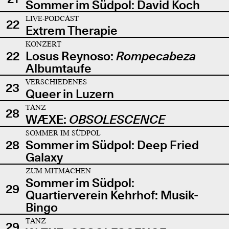
Sommer im Südpol: David Koch
LIVE-PODCAST
22
Extrem Therapie
KONZERT
22
Losus Reynoso:
Rompecabeza
Albumtaufe
VERSCHIEDENES
23
Queer in Luzern
TANZ
28
WÆXE:
OBSOLESCENCE
SOMMER IM SÜDPOL
28
Sommer im Südpol: Deep Fried
Galaxy
ZUM MITMACHEN
Sommer im Südpol:
29
Quartierverein Kehrhof: Musik-
Bingo
TANZ
29