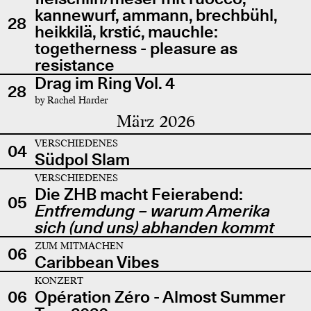
kannewurf, ammann, brechbühl,
28
heikkilä, krstić, mauchle:
togetherness - pleasure as
resistance
Drag im Ring Vol. 4
28
by Rachel Harder
März 2026
VERSCHIEDENES
04
Südpol Slam
VERSCHIEDENES
Die ZHB macht Feierabend:
05
Entfremdung – warum Amerika
sich (und uns) abhanden kommt
ZUM MITMACHEN
06
Caribbean Vibes
KONZERT
06
Opération Zéro - Almost Summer