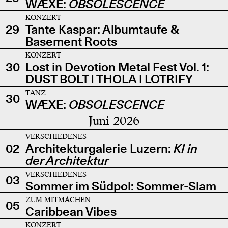
WÆXE:
OBSOLESCENCE
KONZERT
29
Tante Kaspar: Albumtaufe &
Basement Roots
KONZERT
30
Lost in Devotion Metal Fest Vol. 1:
DUST BOLT | THOLA | LOTRIFY
TANZ
30
WÆXE:
OBSOLESCENCE
Juni 2026
VERSCHIEDENES
02
Architekturgalerie Luzern:
KI in
der Architektur
VERSCHIEDENES
03
Sommer im Südpol: Sommer-Slam
ZUM MITMACHEN
05
Caribbean Vibes
KONZERT