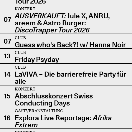
Tour 2026
KONZERT
AUSVERKAUFT:
Jule X, ANRU,
07
areem & Astro Burger:
DiscoTrapper Tour 2026
CLUB
07
Guess who's Back?! w/ Hanna Noir
CLUB
13
Friday Psyday
CLUB
14
LaVIVA – Die barrierefreie Party für
alle
KONZERT
15
Abschlusskonzert Swiss
Conducting Days
GASTVERANSTALTUNG
16
Explora Live Reportage:
Afrika
Extrem