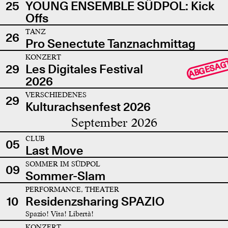
25
YOUNG ENSEMBLE SÜDPOL: Kick
Offs
TANZ
26
Pro Senectute Tanznachmittag
KONZERT
ABGESAG
29
Les Digitales Festival
2026
VERSCHIEDENES
29
Kulturachsenfest 2026
September 2026
CLUB
05
Last Move
SOMMER IM SÜDPOL
09
Sommer-Slam
PERFORMANCE, THEATER
10
Residenzsharing SPAZIO
Spazio! Vita! Libertà!
KONZERT