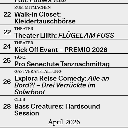
ZUM MITMACHEN
22
Walk-in Closet:
Kleidertauschbörse
THEATER
22
Theater Lilith:
FLÜGEL AM FUSS
THEATER
24
Kick Off Event – PREMIO 2026
TANZ
25
Pro Senectute Tanznachmittag
GASTVERANSTALTUNG
Explora Reise Comedy:
Alle an
26
Bord?! – Drei Verrückte im
Solarboot
CLUB
28
Bass Creatures: Hardsound
Session
April 2026