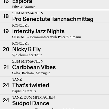
16
Explora
Pilze & Kräuter
ZUM MITMACHEN
18
Pro Senectute Tanznachmittag
KONZERT
19
Intercity Jazz Nights
SIGNAL! – Beromünster with Peter Zihlmann
KONZERT
20
Nicky B Fly
Wo chumi her Tour
ZUM MITMACHEN
21
Caribbean Vibes
Salsa, Bachata, Merengue
TANZ
24
That's twisted
Baptiste Cazaux
TANZ, ZUM MITMACHEN
24
Südpol Dance