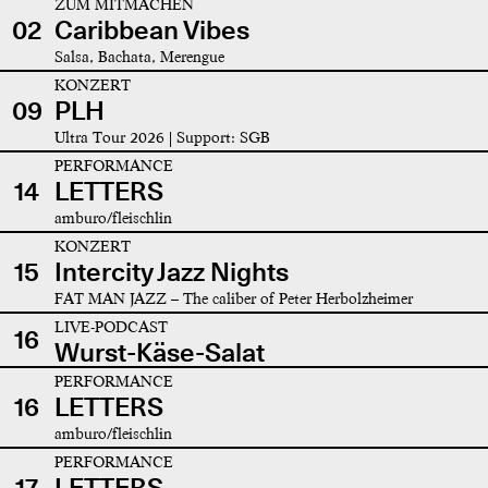
ZUM MITMACHEN
02
Caribbean Vibes
Salsa, Bachata, Merengue
KONZERT
09
PLH
Ultra Tour 2026 | Support: SGB
PERFORMANCE
14
LETTERS
amburo/fleischlin
KONZERT
15
Intercity Jazz Nights
FAT MAN JAZZ – The caliber of Peter Herbolzheimer
LIVE-PODCAST
16
Wurst-Käse-Salat
PERFORMANCE
16
LETTERS
amburo/fleischlin
PERFORMANCE
17
LETTERS