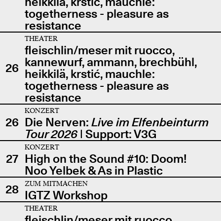
heikkilä, krstić, mauchle:
togetherness - pleasure as
resistance
THEATER
fleischlin/meser mit ruocco,
kannewurf, ammann, brechbühl,
26
heikkilä, krstić, mauchle:
togetherness - pleasure as
resistance
KONZERT
26
Die Nerven:
Live im Elfenbeinturm
Tour 2026
| Support: V3G
KONZERT
27
High on the Sound #10: Doom!
Noo Yelbek & As in Plastic
ZUM MITMACHEN
28
IGTZ Workshop
THEATER
fleischlin/meser mit ruocco,