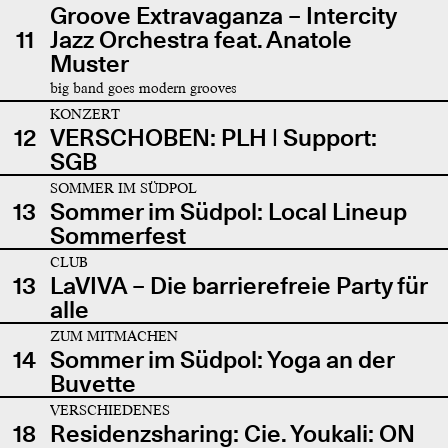
Groove Extravaganza – Intercity
11
Jazz Orchestra feat. Anatole
Muster
big band goes modern grooves
KONZERT
12
VERSCHOBEN: PLH | Support:
SGB
SOMMER IM SÜDPOL
13
Sommer im Südpol: Local Lineup
Sommerfest
CLUB
13
LaVIVA – Die barrierefreie Party für
alle
ZUM MITMACHEN
14
Sommer im Südpol: Yoga an der
Buvette
VERSCHIEDENES
18
Residenzsharing: Cie. Youkali: ON