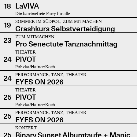
18
LaVIVA
Die barrierefreie Party für alle
SOMMER IM SÜDPOL, ZUM MITMACHEN
19
Crashkurs Selbstverteidigung
ZUM MITMACHEN
23
Pro Senectute Tanznachmittag
THEATER
24
PIVOT
Polivka/Hafner/Koch
PERFORMANCE, TANZ, THEATER
24
EYES ON 2026
THEATER
25
PIVOT
Polivka/Hafner/Koch
PERFORMANCE, TANZ, THEATER
25
EYES ON 2026
KONZERT
25
Binary Sunset Albumtaufe + Manic