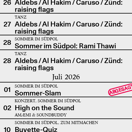
26
Aldebs / Al Hakim / Caruso / Zünd:
raising flags
TANZ
27
Aldebs / Al Hakim / Caruso / Zünd:
raising flags
SOMMER IM SÜDPOL
28
Sommer im Südpol: Rami Thawi
TANZ
28
Aldebs / Al Hakim / Caruso / Zünd:
raising flags
Juli 2026
SOMMER IM SÜDPOL
ABGESAG
01
Sommer-Slam
KONZERT, SOMMER IM SÜDPOL
02
High on the Sound
AMÆMI & SOUNDBUDDY
SOMMER IM SÜDPOL, ZUM MITMACHEN
10
Buvette-Quiz