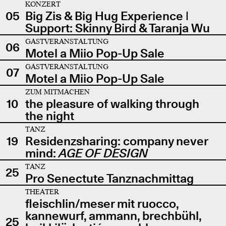
KONZERT
05
Big Zis & Big Hug Experience |
Support: Skinny Bird & Taranja Wu
GASTVERANSTALTUNG
06
Motel a Miio Pop-Up Sale
GASTVERANSTALTUNG
07
Motel a Miio Pop-Up Sale
ZUM MITMACHEN
10
the pleasure of walking through
the night
TANZ
19
Residenzsharing: company never
mind:
AGE OF DESIGN
TANZ
25
Pro Senectute Tanznachmittag
THEATER
fleischlin/meser mit ruocco,
kannewurf, ammann, brechbühl,
25