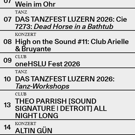
07
Wein im Ohr
TANZ
07
DAS TANZFEST LUZERN 2026: Cie
7273:
Dead Horse in a Bathtub
KONZERT
08
High on the Sound #11: Club Arielle
& Bruyante
CLUB
09
oneHSLU Fest 2026
TANZ
10
DAS TANZFEST LUZERN 2026:
Tanz-Workshops
CLUB
THEO PARRISH [SOUND
13
SIGNATURE | DETROIT] ALL
NIGHT LONG
KONZERT
14
ALTIN GÜN