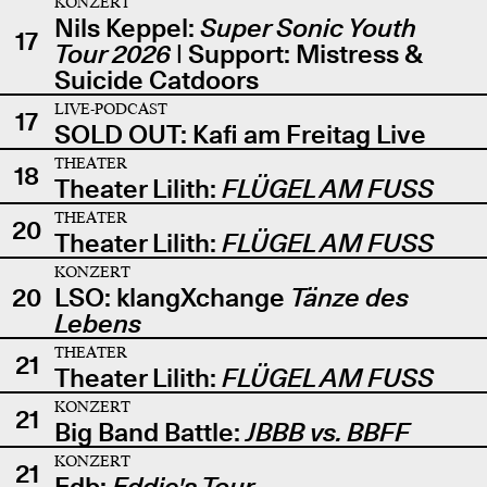
KONZERT
Nils Keppel:
Super Sonic Youth
17
Tour 2026
| Support: Mistress &
Suicide Catdoors
LIVE-PODCAST
17
SOLD OUT: Kafi am Freitag Live
THEATER
18
Theater Lilith:
FLÜGEL AM FUSS
THEATER
20
Theater Lilith:
FLÜGEL AM FUSS
KONZERT
20
LSO: klangXchange
Tänze des
Lebens
THEATER
21
Theater Lilith:
FLÜGEL AM FUSS
KONZERT
21
Big Band Battle:
JBBB vs. BBFF
KONZERT
21
Edb:
Eddie's Tour