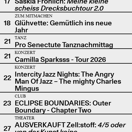
17
Saskia Fröhlich:
Meine kleine
scheiss Drecksbuchtour 2.0
ZUM MITMACHEN
18
Glühvette: Gemütlich ins neue
Jahr
TANZ
21
Pro Senectute Tanznachmittag
KONZERT
21
Camilla Sparksss - Tour 2026
KONZERT
Intercity Jazz Nights: The Angry
22
Man Of Jazz – The mighty Charles
Mingus
CLUB
23
ECLIPSE BOUNDARIES: Outer
Boundary - Chapter Two
THEATER
AUSVERKAUFT Zell:stoff:
4/5 oder
27
von der Kunst keine