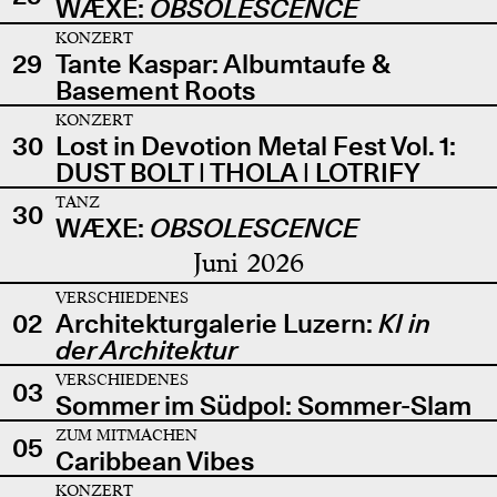
WÆXE:
OBSOLESCENCE
KONZERT
29
Tante Kaspar: Albumtaufe &
Basement Roots
KONZERT
30
Lost in Devotion Metal Fest Vol. 1:
DUST BOLT | THOLA | LOTRIFY
TANZ
30
WÆXE:
OBSOLESCENCE
Juni 2026
VERSCHIEDENES
02
Architekturgalerie Luzern:
KI in
der Architektur
VERSCHIEDENES
03
Sommer im Südpol: Sommer-Slam
ZUM MITMACHEN
05
Caribbean Vibes
KONZERT