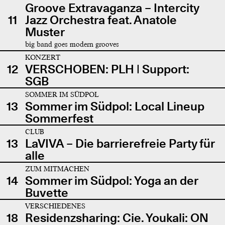
Groove Extravaganza – Intercity
11
Jazz Orchestra feat. Anatole
Muster
big band goes modern grooves
KONZERT
12
VERSCHOBEN: PLH | Support:
SGB
SOMMER IM SÜDPOL
13
Sommer im Südpol: Local Lineup
Sommerfest
CLUB
13
LaVIVA – Die barrierefreie Party für
alle
ZUM MITMACHEN
14
Sommer im Südpol: Yoga an der
Buvette
VERSCHIEDENES
18
Residenzsharing: Cie. Youkali: ON