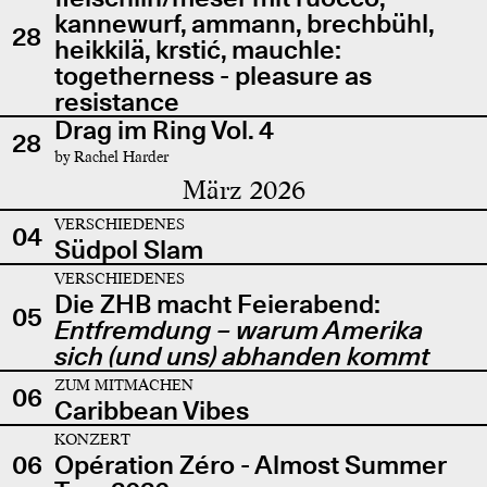
kannewurf, ammann, brechbühl,
28
heikkilä, krstić, mauchle:
togetherness - pleasure as
resistance
Drag im Ring Vol. 4
28
by Rachel Harder
März 2026
VERSCHIEDENES
04
Südpol Slam
VERSCHIEDENES
Die ZHB macht Feierabend:
05
Entfremdung – warum Amerika
sich (und uns) abhanden kommt
ZUM MITMACHEN
06
Caribbean Vibes
KONZERT
06
Opération Zéro - Almost Summer