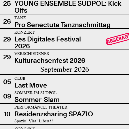
25
YOUNG ENSEMBLE SÜDPOL: Kick
Offs
TANZ
26
Pro Senectute Tanznachmittag
KONZERT
ABGESAG
29
Les Digitales Festival
2026
VERSCHIEDENES
29
Kulturachsenfest 2026
September 2026
CLUB
05
Last Move
SOMMER IM SÜDPOL
09
Sommer-Slam
PERFORMANCE, THEATER
10
Residenzsharing SPAZIO
Spazio! Vita! Libertà!
KONZERT