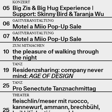
KONZERT
05
Big Zis & Big Hug Experience |
Support: Skinny Bird & Taranja Wu
GASTVERANSTALTUNG
06
Motel a Miio Pop-Up Sale
GASTVERANSTALTUNG
07
Motel a Miio Pop-Up Sale
ZUM MITMACHEN
10
the pleasure of walking through
the night
TANZ
19
Residenzsharing: company never
mind:
AGE OF DESIGN
TANZ
25
Pro Senectute Tanznachmittag
THEATER
fleischlin/meser mit ruocco,
kannewurf, ammann, brechbühl,
25