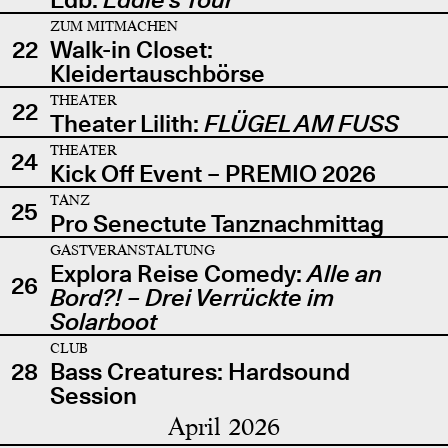
ZUM MITMACHEN
22
Walk-in Closet:
Kleidertauschbörse
THEATER
22
Theater Lilith:
FLÜGEL AM FUSS
THEATER
24
Kick Off Event – PREMIO 2026
TANZ
25
Pro Senectute Tanznachmittag
GASTVERANSTALTUNG
Explora Reise Comedy:
Alle an
26
Bord?! – Drei Verrückte im
Solarboot
CLUB
28
Bass Creatures: Hardsound
Session
April 2026