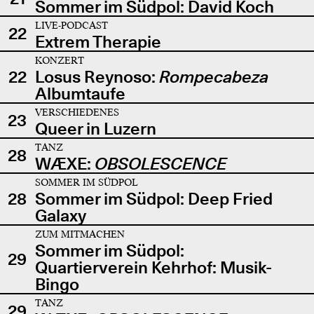
Sommer im Südpol: David Koch
LIVE-PODCAST
22
Extrem Therapie
KONZERT
22
Losus Reynoso:
Rompecabeza
Albumtaufe
VERSCHIEDENES
23
Queer in Luzern
TANZ
28
WÆXE:
OBSOLESCENCE
SOMMER IM SÜDPOL
28
Sommer im Südpol: Deep Fried
Galaxy
ZUM MITMACHEN
Sommer im Südpol:
29
Quartierverein Kehrhof: Musik-
Bingo
TANZ
29