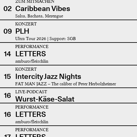
ZUM MITMACHEN
02
Caribbean Vibes
Salsa, Bachata, Merengue
KONZERT
09
PLH
Ultra Tour 2026 | Support: SGB
PERFORMANCE
14
LETTERS
amburo/fleischlin
KONZERT
15
Intercity Jazz Nights
FAT MAN JAZZ – The caliber of Peter Herbolzheimer
LIVE-PODCAST
16
Wurst-Käse-Salat
PERFORMANCE
16
LETTERS
amburo/fleischlin
PERFORMANCE
17
LETTERS