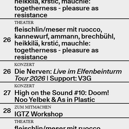
heikkilä, krstić, mauchle:
togetherness - pleasure as
resistance
THEATER
fleischlin/meser mit ruocco,
kannewurf, ammann, brechbühl,
26
heikkilä, krstić, mauchle:
togetherness - pleasure as
resistance
KONZERT
26
Die Nerven:
Live im Elfenbeinturm
Tour 2026
| Support: V3G
KONZERT
27
High on the Sound #10: Doom!
Noo Yelbek & As in Plastic
ZUM MITMACHEN
28
IGTZ Workshop
THEATER
fleischlin/meser mit ruocco,