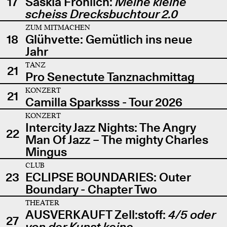
17
Saskia Fröhlich:
Meine kleine
scheiss Drecksbuchtour 2.0
ZUM MITMACHEN
18
Glühvette: Gemütlich ins neue
Jahr
TANZ
21
Pro Senectute Tanznachmittag
KONZERT
21
Camilla Sparksss - Tour 2026
KONZERT
Intercity Jazz Nights: The Angry
22
Man Of Jazz – The mighty Charles
Mingus
CLUB
23
ECLIPSE BOUNDARIES: Outer
Boundary - Chapter Two
THEATER
AUSVERKAUFT Zell:stoff:
4/5 oder
27
von der Kunst keine