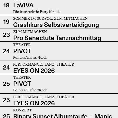
18
LaVIVA
Die barrierefreie Party für alle
SOMMER IM SÜDPOL, ZUM MITMACHEN
19
Crashkurs Selbstverteidigung
ZUM MITMACHEN
23
Pro Senectute Tanznachmittag
THEATER
24
PIVOT
Polivka/Hafner/Koch
PERFORMANCE, TANZ, THEATER
24
EYES ON 2026
THEATER
25
PIVOT
Polivka/Hafner/Koch
PERFORMANCE, TANZ, THEATER
25
EYES ON 2026
KONZERT
25
Binary Sunset Albumtaufe + Manic