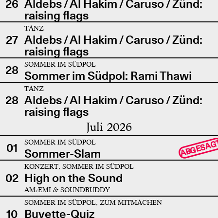
26
Aldebs / Al Hakim / Caruso / Zünd:
raising flags
TANZ
27
Aldebs / Al Hakim / Caruso / Zünd:
raising flags
SOMMER IM SÜDPOL
28
Sommer im Südpol: Rami Thawi
TANZ
28
Aldebs / Al Hakim / Caruso / Zünd:
raising flags
Juli 2026
SOMMER IM SÜDPOL
ABGESAG
01
Sommer-Slam
KONZERT, SOMMER IM SÜDPOL
02
High on the Sound
AMÆMI & SOUNDBUDDY
SOMMER IM SÜDPOL, ZUM MITMACHEN
10
Buvette-Quiz