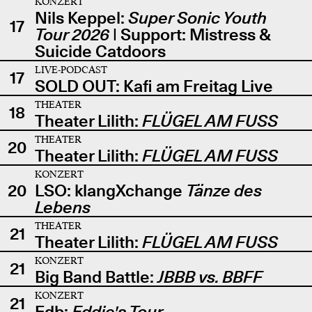
KONZERT
Nils Keppel:
Super Sonic Youth
17
Tour 2026
| Support: Mistress &
Suicide Catdoors
LIVE-PODCAST
17
SOLD OUT: Kafi am Freitag Live
THEATER
18
Theater Lilith:
FLÜGEL AM FUSS
THEATER
20
Theater Lilith:
FLÜGEL AM FUSS
KONZERT
20
LSO: klangXchange
Tänze des
Lebens
THEATER
21
Theater Lilith:
FLÜGEL AM FUSS
KONZERT
21
Big Band Battle:
JBBB vs. BBFF
KONZERT
21
Edb:
Eddie's Tour