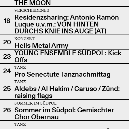
THE MOON
VERSCHIEDENES
Residenzsharing: Antonio Ramón
18
Luque u.v.m.: VON HINTEN
DURCHS KNIE INS AUGE (AT)
KONZERT
20
Hells Metal Army
YOUNG ENSEMBLE SÜDPOL: Kick
23
Offs
TANZ
24
Pro Senectute Tanznachmittag
TANZ
25
Aldebs / Al Hakim / Caruso / Zünd:
raising flags
SOMMER IM SÜDPOL
26
Sommer im Südpol: Gemischter
Chor Obernau
TANZ