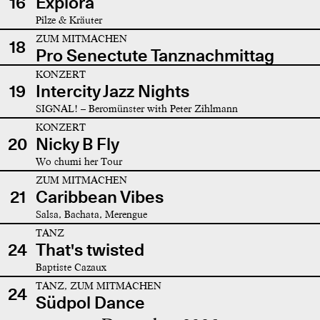
16
Explora
Pilze & Kräuter
ZUM MITMACHEN
18
Pro Senectute Tanznachmittag
KONZERT
19
Intercity Jazz Nights
SIGNAL! – Beromünster with Peter Zihlmann
KONZERT
20
Nicky B Fly
Wo chumi her Tour
ZUM MITMACHEN
21
Caribbean Vibes
Salsa, Bachata, Merengue
TANZ
24
That's twisted
Baptiste Cazaux
TANZ, ZUM MITMACHEN
24
Südpol Dance