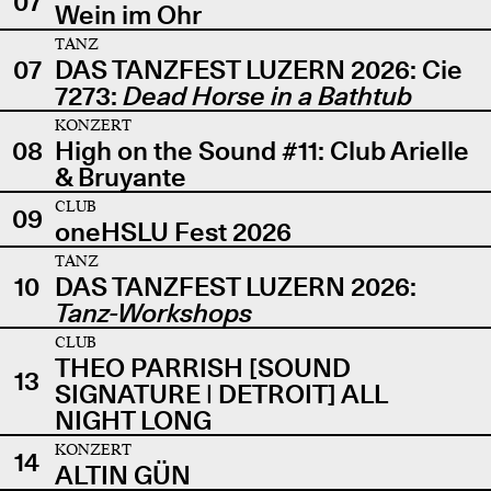
07
Wein im Ohr
TANZ
07
DAS TANZFEST LUZERN 2026: Cie
7273:
Dead Horse in a Bathtub
KONZERT
08
High on the Sound #11: Club Arielle
& Bruyante
CLUB
09
oneHSLU Fest 2026
TANZ
10
DAS TANZFEST LUZERN 2026:
Tanz-Workshops
CLUB
THEO PARRISH [SOUND
13
SIGNATURE | DETROIT] ALL
NIGHT LONG
KONZERT
14
ALTIN GÜN