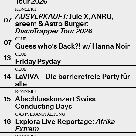
Tour 2026
KONZERT
AUSVERKAUFT:
Jule X, ANRU,
07
areem & Astro Burger:
DiscoTrapper Tour 2026
CLUB
07
Guess who's Back?! w/ Hanna Noir
CLUB
13
Friday Psyday
CLUB
14
LaVIVA – Die barrierefreie Party für
alle
KONZERT
15
Abschlusskonzert Swiss
Conducting Days
GASTVERANSTALTUNG
16
Explora Live Reportage:
Afrika
Extrem