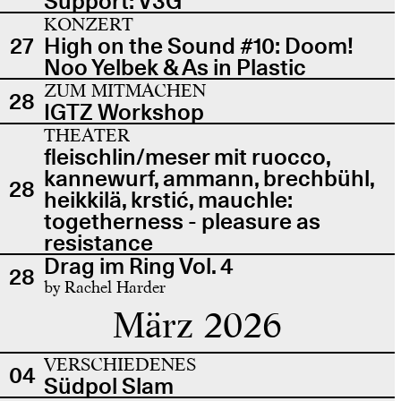
Support: V3G
KONZERT
27
High on the Sound #10: Doom!
Noo Yelbek & As in Plastic
ZUM MITMACHEN
28
IGTZ Workshop
THEATER
fleischlin/meser mit ruocco,
kannewurf, ammann, brechbühl,
28
heikkilä, krstić, mauchle:
togetherness - pleasure as
resistance
Drag im Ring Vol. 4
28
by Rachel Harder
März 2026
VERSCHIEDENES
04
Südpol Slam