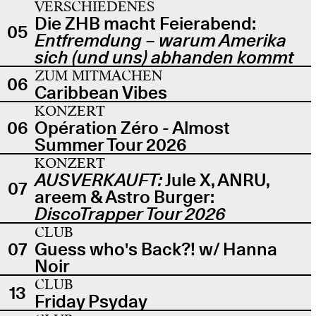
VERSCHIEDENES
Die ZHB macht Feierabend:
05
Entfremdung – warum Amerika
sich (und uns) abhanden kommt
ZUM MITMACHEN
06
Caribbean Vibes
KONZERT
06
Opération Zéro - Almost
Summer Tour 2026
KONZERT
AUSVERKAUFT:
Jule X, ANRU,
07
areem & Astro Burger:
DiscoTrapper Tour 2026
CLUB
07
Guess who's Back?! w/ Hanna
Noir
CLUB
13
Friday Psyday