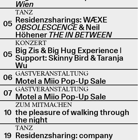
Wien
TANZ
Residenzsharings: WÆXE
05
OBSOLESCENCE
& Neil
Höhener
THE IN BETWEEN
KONZERT
Big Zis & Big Hug Experience |
05
Support: Skinny Bird & Taranja
Wu
GASTVERANSTALTUNG
06
Motel a Miio Pop-Up Sale
GASTVERANSTALTUNG
07
Motel a Miio Pop-Up Sale
ZUM MITMACHEN
10
the pleasure of walking through
the night
TANZ
19
Residenzsharing: company