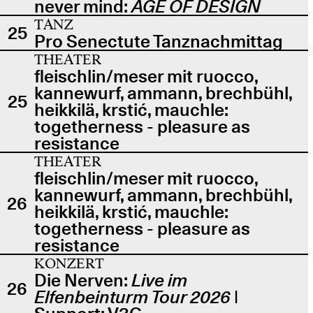
never mind:
AGE OF DESIGN
TANZ
25
Pro Senectute Tanznachmittag
THEATER
fleischlin/meser mit ruocco,
kannewurf, ammann, brechbühl,
25
heikkilä, krstić, mauchle:
togetherness - pleasure as
resistance
THEATER
fleischlin/meser mit ruocco,
kannewurf, ammann, brechbühl,
26
heikkilä, krstić, mauchle:
togetherness - pleasure as
resistance
KONZERT
Die Nerven:
Live im
26
Elfenbeinturm Tour 2026
|