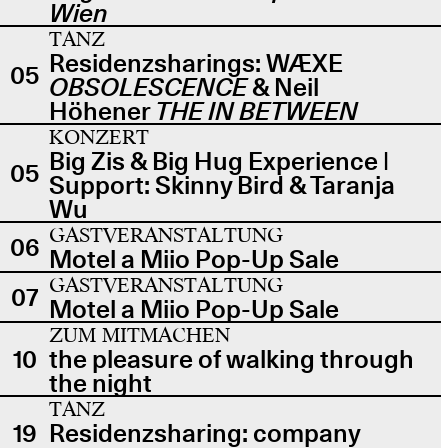
Wien
TANZ
Residenzsharings: WÆXE
05
OBSOLESCENCE
& Neil
Höhener
THE IN BETWEEN
KONZERT
Big Zis & Big Hug Experience |
05
Support: Skinny Bird & Taranja
Wu
GASTVERANSTALTUNG
06
Motel a Miio Pop-Up Sale
GASTVERANSTALTUNG
07
Motel a Miio Pop-Up Sale
ZUM MITMACHEN
10
the pleasure of walking through
the night
TANZ
19
Residenzsharing: company