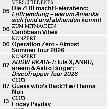
VERSCHIEDENES
Die ZHB macht Feierabend:
05
Entfremdung – warum Amerika
sich (und uns) abhanden kommt
ZUM MITMACHEN
06
Caribbean Vibes
KONZERT
06
Opération Zéro - Almost
Summer Tour 2026
KONZERT
AUSVERKAUFT:
Jule X, ANRU,
07
areem & Astro Burger:
DiscoTrapper Tour 2026
CLUB
07
Guess who's Back?! w/ Hanna
Noir
CLUB
13
Friday Psyday