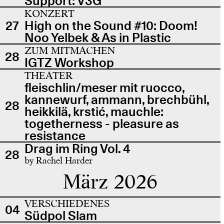
Support: V3G
KONZERT
27
High on the Sound #10: Doom!
Noo Yelbek & As in Plastic
ZUM MITMACHEN
28
IGTZ Workshop
THEATER
fleischlin/meser mit ruocco,
kannewurf, ammann, brechbühl,
28
heikkilä, krstić, mauchle:
togetherness - pleasure as
resistance
Drag im Ring Vol. 4
28
by Rachel Harder
März 2026
VERSCHIEDENES
04
Südpol Slam