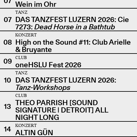
07
Wein im Ohr
TANZ
07
DAS TANZFEST LUZERN 2026: Cie
7273:
Dead Horse in a Bathtub
KONZERT
08
High on the Sound #11: Club Arielle
& Bruyante
CLUB
09
oneHSLU Fest 2026
TANZ
10
DAS TANZFEST LUZERN 2026:
Tanz-Workshops
CLUB
THEO PARRISH [SOUND
13
SIGNATURE | DETROIT] ALL
NIGHT LONG
KONZERT
14
ALTIN GÜN