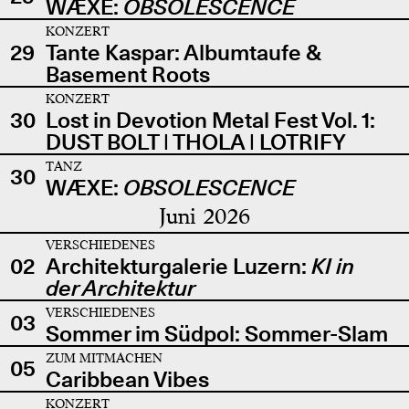
WÆXE:
OBSOLESCENCE
KONZERT
29
Tante Kaspar: Albumtaufe &
Basement Roots
KONZERT
30
Lost in Devotion Metal Fest Vol. 1:
DUST BOLT | THOLA | LOTRIFY
TANZ
30
WÆXE:
OBSOLESCENCE
Juni 2026
VERSCHIEDENES
02
Architekturgalerie Luzern:
KI in
der Architektur
VERSCHIEDENES
03
Sommer im Südpol: Sommer-Slam
ZUM MITMACHEN
05
Caribbean Vibes
KONZERT