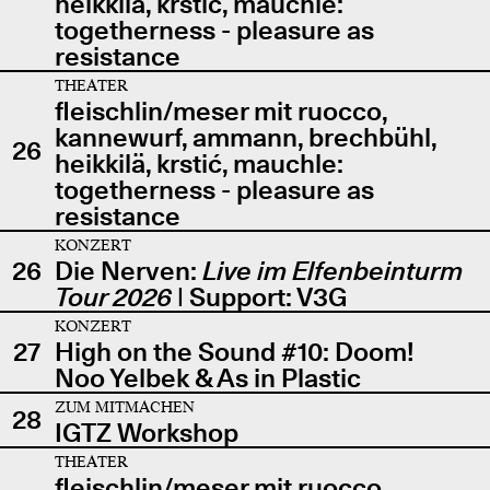
heikkilä, krstić, mauchle:
togetherness - pleasure as
resistance
THEATER
fleischlin/meser mit ruocco,
kannewurf, ammann, brechbühl,
26
heikkilä, krstić, mauchle:
togetherness - pleasure as
resistance
KONZERT
26
Die Nerven:
Live im Elfenbeinturm
Tour 2026
| Support: V3G
KONZERT
27
High on the Sound #10: Doom!
Noo Yelbek & As in Plastic
ZUM MITMACHEN
28
IGTZ Workshop
THEATER
fleischlin/meser mit ruocco,