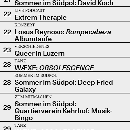
Sommer im Südpol: David Koch
LIVE-PODCAST
22
Extrem Therapie
KONZERT
22
Losus Reynoso:
Rompecabeza
Albumtaufe
VERSCHIEDENES
23
Queer in Luzern
TANZ
28
WÆXE:
OBSOLESCENCE
SOMMER IM SÜDPOL
28
Sommer im Südpol: Deep Fried
Galaxy
ZUM MITMACHEN
Sommer im Südpol:
29
Quartierverein Kehrhof: Musik-
Bingo
TANZ
29