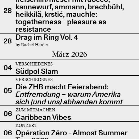
kannewurf, ammann, brechbühl,
28
heikkilä, krstić, mauchle:
togetherness - pleasure as
resistance
Drag im Ring Vol. 4
28
by Rachel Harder
März 2026
VERSCHIEDENES
04
Südpol Slam
VERSCHIEDENES
Die ZHB macht Feierabend:
05
Entfremdung – warum Amerika
sich (und uns) abhanden kommt
ZUM MITMACHEN
06
Caribbean Vibes
KONZERT
06
Opération Zéro - Almost Summer