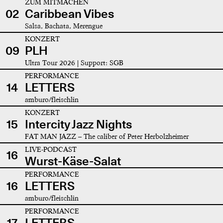
ZUM MITMACHEN
02
Caribbean Vibes
Salsa, Bachata, Merengue
KONZERT
09
PLH
Ultra Tour 2026 | Support: SGB
PERFORMANCE
14
LETTERS
amburo/fleischlin
KONZERT
15
Intercity Jazz Nights
FAT MAN JAZZ – The caliber of Peter Herbolzheimer
LIVE-PODCAST
16
Wurst-Käse-Salat
PERFORMANCE
16
LETTERS
amburo/fleischlin
PERFORMANCE
17
LETTERS