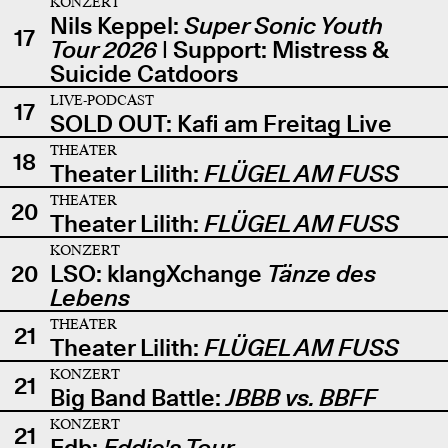
KONZERT
Nils Keppel:
Super Sonic Youth
17
Tour 2026
| Support: Mistress &
Suicide Catdoors
LIVE-PODCAST
17
SOLD OUT: Kafi am Freitag Live
THEATER
18
Theater Lilith:
FLÜGEL AM FUSS
THEATER
20
Theater Lilith:
FLÜGEL AM FUSS
KONZERT
20
LSO: klangXchange
Tänze des
Lebens
THEATER
21
Theater Lilith:
FLÜGEL AM FUSS
KONZERT
21
Big Band Battle:
JBBB vs. BBFF
KONZERT
21
Edb:
Eddie's Tour