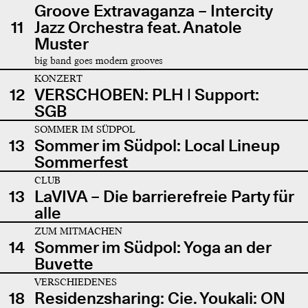
Groove Extravaganza – Intercity
11
Jazz Orchestra feat. Anatole
Muster
big band goes modern grooves
KONZERT
12
VERSCHOBEN: PLH | Support:
SGB
SOMMER IM SÜDPOL
13
Sommer im Südpol: Local Lineup
Sommerfest
CLUB
13
LaVIVA – Die barrierefreie Party für
alle
ZUM MITMACHEN
14
Sommer im Südpol: Yoga an der
Buvette
VERSCHIEDENES
18
Residenzsharing: Cie. Youkali: ON