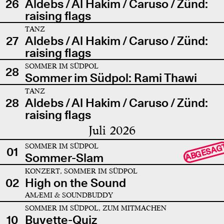
26
Aldebs / Al Hakim / Caruso / Zünd:
raising flags
TANZ
27
Aldebs / Al Hakim / Caruso / Zünd:
raising flags
SOMMER IM SÜDPOL
28
Sommer im Südpol: Rami Thawi
TANZ
28
Aldebs / Al Hakim / Caruso / Zünd:
raising flags
Juli 2026
SOMMER IM SÜDPOL
ABGESAG
01
Sommer-Slam
KONZERT, SOMMER IM SÜDPOL
02
High on the Sound
AMÆMI & SOUNDBUDDY
SOMMER IM SÜDPOL, ZUM MITMACHEN
10
Buvette-Quiz