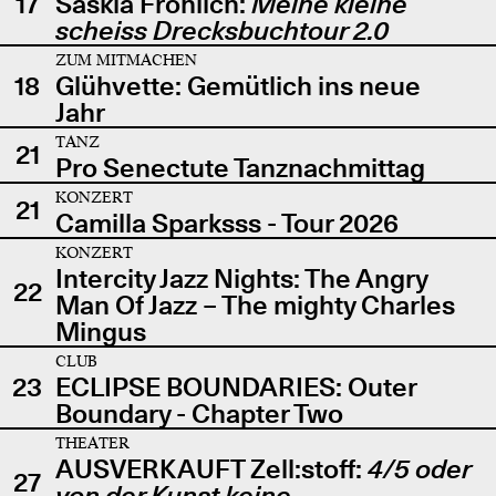
17
Saskia Fröhlich:
Meine kleine
scheiss Drecksbuchtour 2.0
ZUM MITMACHEN
18
Glühvette: Gemütlich ins neue
Jahr
TANZ
21
Pro Senectute Tanznachmittag
KONZERT
21
Camilla Sparksss - Tour 2026
KONZERT
Intercity Jazz Nights: The Angry
22
Man Of Jazz – The mighty Charles
Mingus
CLUB
23
ECLIPSE BOUNDARIES: Outer
Boundary - Chapter Two
THEATER
AUSVERKAUFT Zell:stoff:
4/5 oder
27
von der Kunst keine