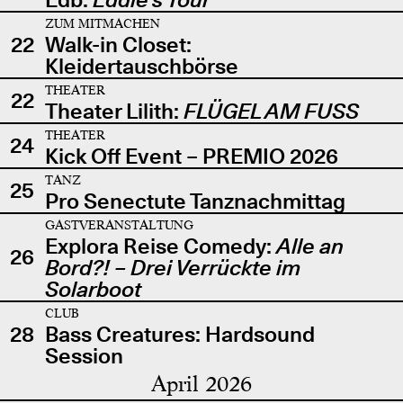
ZUM MITMACHEN
22
Walk-in Closet:
Kleidertauschbörse
THEATER
22
Theater Lilith:
FLÜGEL AM FUSS
THEATER
24
Kick Off Event – PREMIO 2026
TANZ
25
Pro Senectute Tanznachmittag
GASTVERANSTALTUNG
Explora Reise Comedy:
Alle an
26
Bord?! – Drei Verrückte im
Solarboot
CLUB
28
Bass Creatures: Hardsound
Session
April 2026