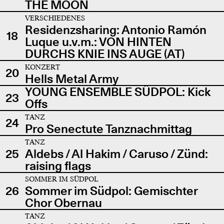
THE MOON
VERSCHIEDENES
Residenzsharing: Antonio Ramón
18
Luque u.v.m.: VON HINTEN
DURCHS KNIE INS AUGE (AT)
KONZERT
20
Hells Metal Army
YOUNG ENSEMBLE SÜDPOL: Kick
23
Offs
TANZ
24
Pro Senectute Tanznachmittag
TANZ
25
Aldebs / Al Hakim / Caruso / Zünd:
raising flags
SOMMER IM SÜDPOL
26
Sommer im Südpol: Gemischter
Chor Obernau
TANZ