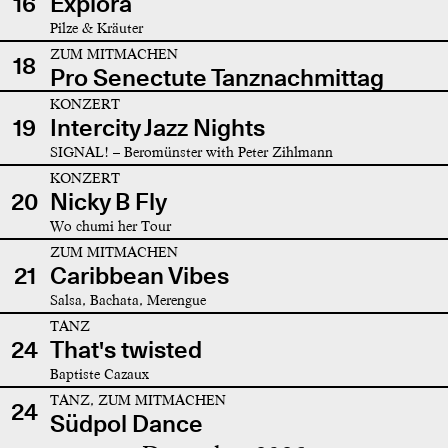
16
Explora
Pilze & Kräuter
ZUM MITMACHEN
18
Pro Senectute Tanznachmittag
KONZERT
19
Intercity Jazz Nights
SIGNAL! – Beromünster with Peter Zihlmann
KONZERT
20
Nicky B Fly
Wo chumi her Tour
ZUM MITMACHEN
21
Caribbean Vibes
Salsa, Bachata, Merengue
TANZ
24
That's twisted
Baptiste Cazaux
TANZ, ZUM MITMACHEN
24
Südpol Dance