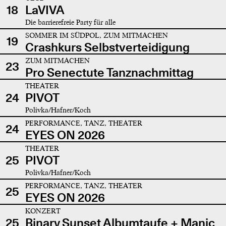
18
LaVIVA
Die barrierefreie Party für alle
SOMMER IM SÜDPOL, ZUM MITMACHEN
19
Crashkurs Selbstverteidigung
ZUM MITMACHEN
23
Pro Senectute Tanznachmittag
THEATER
24
PIVOT
Polivka/Hafner/Koch
PERFORMANCE, TANZ, THEATER
24
EYES ON 2026
THEATER
25
PIVOT
Polivka/Hafner/Koch
PERFORMANCE, TANZ, THEATER
25
EYES ON 2026
KONZERT
25
Binary Sunset Albumtaufe + Manic