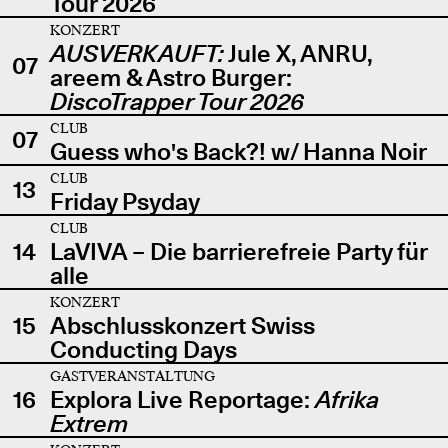
Tour 2026
KONZERT
AUSVERKAUFT:
Jule X, ANRU,
07
areem & Astro Burger:
DiscoTrapper Tour 2026
CLUB
07
Guess who's Back?! w/ Hanna Noir
CLUB
13
Friday Psyday
CLUB
14
LaVIVA – Die barrierefreie Party für
alle
KONZERT
15
Abschlusskonzert Swiss
Conducting Days
GASTVERANSTALTUNG
16
Explora Live Reportage:
Afrika
Extrem