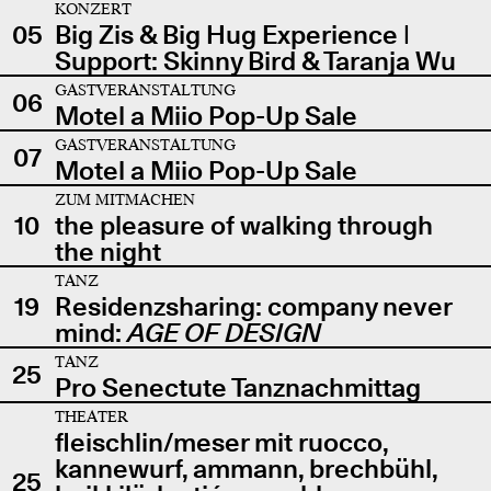
KONZERT
05
Big Zis & Big Hug Experience |
Support: Skinny Bird & Taranja Wu
GASTVERANSTALTUNG
06
Motel a Miio Pop-Up Sale
GASTVERANSTALTUNG
07
Motel a Miio Pop-Up Sale
ZUM MITMACHEN
10
the pleasure of walking through
the night
TANZ
19
Residenzsharing: company never
mind:
AGE OF DESIGN
TANZ
25
Pro Senectute Tanznachmittag
THEATER
fleischlin/meser mit ruocco,
kannewurf, ammann, brechbühl,
25