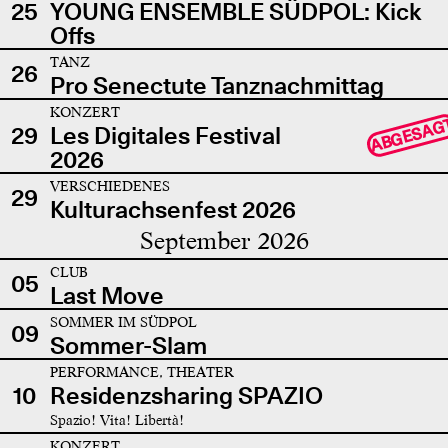
25
YOUNG ENSEMBLE SÜDPOL: Kick
Offs
TANZ
26
Pro Senectute Tanznachmittag
KONZERT
ABGESAG
29
Les Digitales Festival
2026
VERSCHIEDENES
29
Kulturachsenfest 2026
September 2026
CLUB
05
Last Move
SOMMER IM SÜDPOL
09
Sommer-Slam
PERFORMANCE, THEATER
10
Residenzsharing SPAZIO
Spazio! Vita! Libertà!
KONZERT