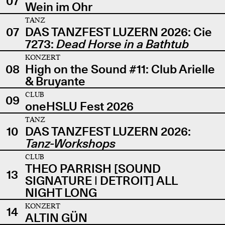
07
Wein im Ohr
TANZ
07
DAS TANZFEST LUZERN 2026: Cie
7273:
Dead Horse in a Bathtub
KONZERT
08
High on the Sound #11: Club Arielle
& Bruyante
CLUB
09
oneHSLU Fest 2026
TANZ
10
DAS TANZFEST LUZERN 2026:
Tanz-Workshops
CLUB
THEO PARRISH [SOUND
13
SIGNATURE | DETROIT] ALL
NIGHT LONG
KONZERT
14
ALTIN GÜN