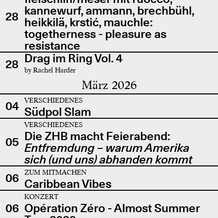
kannewurf, ammann, brechbühl,
28
heikkilä, krstić, mauchle:
togetherness - pleasure as
resistance
Drag im Ring Vol. 4
28
by Rachel Harder
März 2026
VERSCHIEDENES
04
Südpol Slam
VERSCHIEDENES
Die ZHB macht Feierabend:
05
Entfremdung – warum Amerika
sich (und uns) abhanden kommt
ZUM MITMACHEN
06
Caribbean Vibes
KONZERT
06
Opération Zéro - Almost Summer