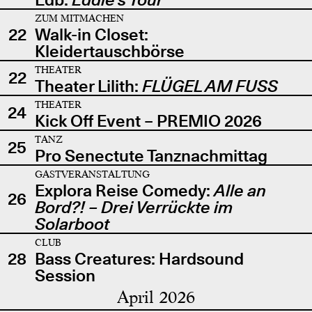
ZUM MITMACHEN
22
Walk-in Closet:
Kleidertauschbörse
THEATER
22
Theater Lilith:
FLÜGEL AM FUSS
THEATER
24
Kick Off Event – PREMIO 2026
TANZ
25
Pro Senectute Tanznachmittag
GASTVERANSTALTUNG
Explora Reise Comedy:
Alle an
26
Bord?! – Drei Verrückte im
Solarboot
CLUB
28
Bass Creatures: Hardsound
Session
April 2026