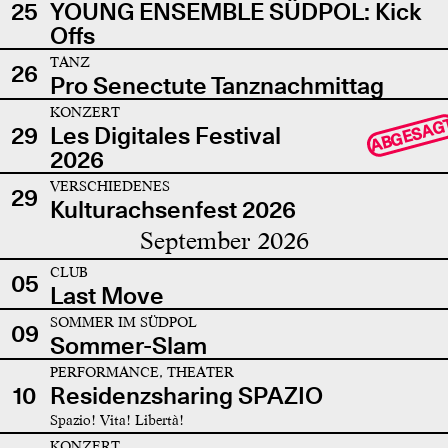
25
YOUNG ENSEMBLE SÜDPOL: Kick
Offs
TANZ
26
Pro Senectute Tanznachmittag
KONZERT
ABGESAG
29
Les Digitales Festival
2026
VERSCHIEDENES
29
Kulturachsenfest 2026
September 2026
CLUB
05
Last Move
SOMMER IM SÜDPOL
09
Sommer-Slam
PERFORMANCE, THEATER
10
Residenzsharing SPAZIO
Spazio! Vita! Libertà!
KONZERT