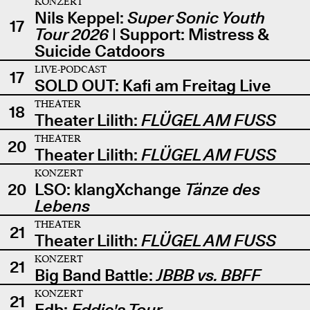
KONZERT
Nils Keppel:
Super Sonic Youth
17
Tour 2026
| Support: Mistress &
Suicide Catdoors
LIVE-PODCAST
17
SOLD OUT: Kafi am Freitag Live
THEATER
18
Theater Lilith:
FLÜGEL AM FUSS
THEATER
20
Theater Lilith:
FLÜGEL AM FUSS
KONZERT
20
LSO: klangXchange
Tänze des
Lebens
THEATER
21
Theater Lilith:
FLÜGEL AM FUSS
KONZERT
21
Big Band Battle:
JBBB vs. BBFF
KONZERT
21
Edb:
Eddie's Tour