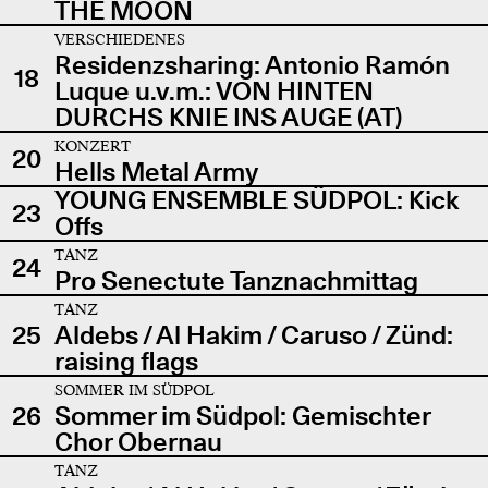
THE MOON
VERSCHIEDENES
Residenzsharing: Antonio Ramón
18
Luque u.v.m.: VON HINTEN
DURCHS KNIE INS AUGE (AT)
KONZERT
20
Hells Metal Army
YOUNG ENSEMBLE SÜDPOL: Kick
23
Offs
TANZ
24
Pro Senectute Tanznachmittag
TANZ
25
Aldebs / Al Hakim / Caruso / Zünd:
raising flags
SOMMER IM SÜDPOL
26
Sommer im Südpol: Gemischter
Chor Obernau
TANZ