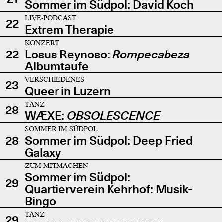
Sommer im Südpol: David Koch
LIVE-PODCAST
22
Extrem Therapie
KONZERT
22
Losus Reynoso:
Rompecabeza
Albumtaufe
VERSCHIEDENES
23
Queer in Luzern
TANZ
28
WÆXE:
OBSOLESCENCE
SOMMER IM SÜDPOL
28
Sommer im Südpol: Deep Fried
Galaxy
ZUM MITMACHEN
Sommer im Südpol:
29
Quartierverein Kehrhof: Musik-
Bingo
TANZ
29