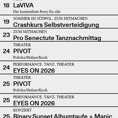
18
LaVIVA
Die barrierefreie Party für alle
SOMMER IM SÜDPOL, ZUM MITMACHEN
19
Crashkurs Selbstverteidigung
ZUM MITMACHEN
23
Pro Senectute Tanznachmittag
THEATER
24
PIVOT
Polivka/Hafner/Koch
PERFORMANCE, TANZ, THEATER
24
EYES ON 2026
THEATER
25
PIVOT
Polivka/Hafner/Koch
PERFORMANCE, TANZ, THEATER
25
EYES ON 2026
KONZERT
25
Binary Sunset Albumtaufe + Manic