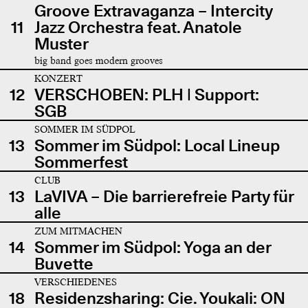
Groove Extravaganza – Intercity
11
Jazz Orchestra feat. Anatole
Muster
big band goes modern grooves
KONZERT
12
VERSCHOBEN: PLH | Support:
SGB
SOMMER IM SÜDPOL
13
Sommer im Südpol: Local Lineup
Sommerfest
CLUB
13
LaVIVA – Die barrierefreie Party für
alle
ZUM MITMACHEN
14
Sommer im Südpol: Yoga an der
Buvette
VERSCHIEDENES
18
Residenzsharing: Cie. Youkali: ON