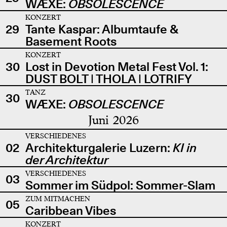
WÆXE:
OBSOLESCENCE
KONZERT
29
Tante Kaspar: Albumtaufe &
Basement Roots
KONZERT
30
Lost in Devotion Metal Fest Vol. 1:
DUST BOLT | THOLA | LOTRIFY
TANZ
30
WÆXE:
OBSOLESCENCE
Juni 2026
VERSCHIEDENES
02
Architekturgalerie Luzern:
KI in
der Architektur
VERSCHIEDENES
03
Sommer im Südpol: Sommer-Slam
ZUM MITMACHEN
05
Caribbean Vibes
KONZERT