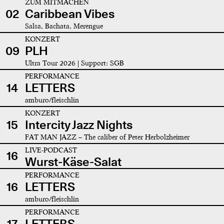
ZUM MITMACHEN
02
Caribbean Vibes
Salsa, Bachata, Merengue
KONZERT
09
PLH
Ultra Tour 2026 | Support: SGB
PERFORMANCE
14
LETTERS
amburo/fleischlin
KONZERT
15
Intercity Jazz Nights
FAT MAN JAZZ – The caliber of Peter Herbolzheimer
LIVE-PODCAST
16
Wurst-Käse-Salat
PERFORMANCE
16
LETTERS
amburo/fleischlin
PERFORMANCE
17
LETTERS