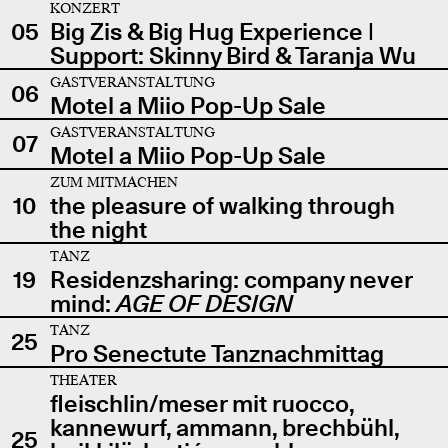
KONZERT
05
Big Zis & Big Hug Experience |
Support: Skinny Bird & Taranja Wu
GASTVERANSTALTUNG
06
Motel a Miio Pop-Up Sale
GASTVERANSTALTUNG
07
Motel a Miio Pop-Up Sale
ZUM MITMACHEN
10
the pleasure of walking through
the night
TANZ
19
Residenzsharing: company never
mind:
AGE OF DESIGN
TANZ
25
Pro Senectute Tanznachmittag
THEATER
fleischlin/meser mit ruocco,
kannewurf, ammann, brechbühl,
25