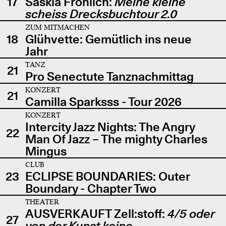
17
Saskia Fröhlich:
Meine kleine
scheiss Drecksbuchtour 2.0
ZUM MITMACHEN
18
Glühvette: Gemütlich ins neue
Jahr
TANZ
21
Pro Senectute Tanznachmittag
KONZERT
21
Camilla Sparksss - Tour 2026
KONZERT
Intercity Jazz Nights: The Angry
22
Man Of Jazz – The mighty Charles
Mingus
CLUB
23
ECLIPSE BOUNDARIES: Outer
Boundary - Chapter Two
THEATER
AUSVERKAUFT Zell:stoff:
4/5 oder
27
von der Kunst keine