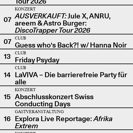
Tour 2026
KONZERT
AUSVERKAUFT:
Jule X, ANRU,
07
areem & Astro Burger:
DiscoTrapper Tour 2026
CLUB
07
Guess who's Back?! w/ Hanna Noir
CLUB
13
Friday Psyday
CLUB
14
LaVIVA – Die barrierefreie Party für
alle
KONZERT
15
Abschlusskonzert Swiss
Conducting Days
GASTVERANSTALTUNG
16
Explora Live Reportage:
Afrika
Extrem