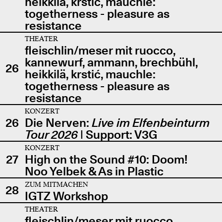
heikkilä, krstić, mauchle:
togetherness - pleasure as
resistance
THEATER
fleischlin/meser mit ruocco,
kannewurf, ammann, brechbühl,
26
heikkilä, krstić, mauchle:
togetherness - pleasure as
resistance
KONZERT
26
Die Nerven:
Live im Elfenbeinturm
Tour 2026
| Support: V3G
KONZERT
27
High on the Sound #10: Doom!
Noo Yelbek & As in Plastic
ZUM MITMACHEN
28
IGTZ Workshop
THEATER
fleischlin/meser mit ruocco,