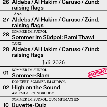
26
Aldebs / Al Hakim / Caruso / Zünd:
raising flags
TANZ
27
Aldebs / Al Hakim / Caruso / Zünd:
raising flags
SOMMER IM SÜDPOL
28
Sommer im Südpol: Rami Thawi
TANZ
28
Aldebs / Al Hakim / Caruso / Zünd:
raising flags
Juli 2026
SOMMER IM SÜDPOL
ABGESAG
01
Sommer-Slam
KONZERT, SOMMER IM SÜDPOL
02
High on the Sound
AMÆMI & SOUNDBUDDY
SOMMER IM SÜDPOL, ZUM MITMACHEN
10
Buvette-Quiz