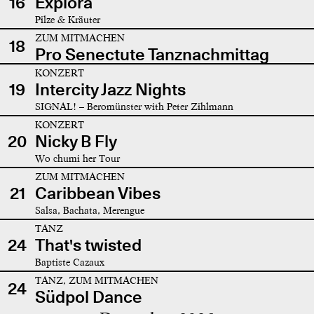
16
Explora
Pilze & Kräuter
ZUM MITMACHEN
18
Pro Senectute Tanznachmittag
KONZERT
19
Intercity Jazz Nights
SIGNAL! – Beromünster with Peter Zihlmann
KONZERT
20
Nicky B Fly
Wo chumi her Tour
ZUM MITMACHEN
21
Caribbean Vibes
Salsa, Bachata, Merengue
TANZ
24
That's twisted
Baptiste Cazaux
TANZ, ZUM MITMACHEN
24
Südpol Dance