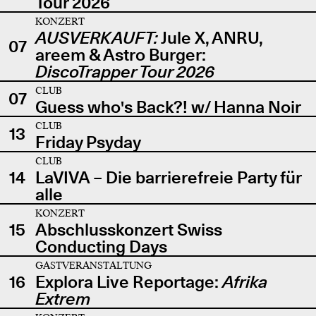
Tour 2026
KONZERT
AUSVERKAUFT:
Jule X, ANRU,
07
areem & Astro Burger:
DiscoTrapper Tour 2026
CLUB
07
Guess who's Back?! w/ Hanna Noir
CLUB
13
Friday Psyday
CLUB
14
LaVIVA – Die barrierefreie Party für
alle
KONZERT
15
Abschlusskonzert Swiss
Conducting Days
GASTVERANSTALTUNG
16
Explora Live Reportage:
Afrika
Extrem