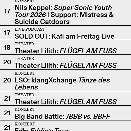
KONZERT
Nils Keppel:
Super Sonic Youth
17
Tour 2026
| Support: Mistress &
Suicide Catdoors
LIVE-PODCAST
17
SOLD OUT: Kafi am Freitag Live
THEATER
18
Theater Lilith:
FLÜGEL AM FUSS
THEATER
20
Theater Lilith:
FLÜGEL AM FUSS
KONZERT
20
LSO: klangXchange
Tänze des
Lebens
THEATER
21
Theater Lilith:
FLÜGEL AM FUSS
KONZERT
21
Big Band Battle:
JBBB vs. BBFF
KONZERT
21
Edb:
Eddie's Tour