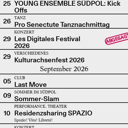
25
YOUNG ENSEMBLE SÜDPOL: Kick
Offs
TANZ
26
Pro Senectute Tanznachmittag
KONZERT
ABGESAG
29
Les Digitales Festival
2026
VERSCHIEDENES
29
Kulturachsenfest 2026
September 2026
CLUB
05
Last Move
SOMMER IM SÜDPOL
09
Sommer-Slam
PERFORMANCE, THEATER
10
Residenzsharing SPAZIO
Spazio! Vita! Libertà!
KONZERT