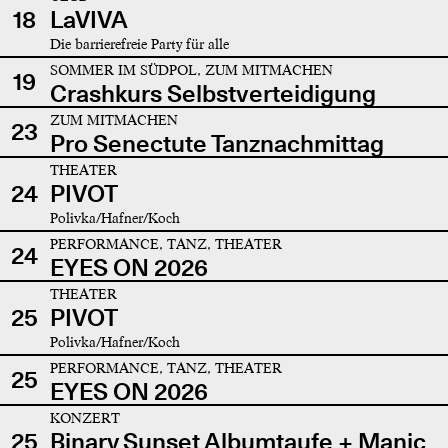
18
LaVIVA
Die barrierefreie Party für alle
SOMMER IM SÜDPOL, ZUM MITMACHEN
19
Crashkurs Selbstverteidigung
ZUM MITMACHEN
23
Pro Senectute Tanznachmittag
THEATER
24
PIVOT
Polivka/Hafner/Koch
PERFORMANCE, TANZ, THEATER
24
EYES ON 2026
THEATER
25
PIVOT
Polivka/Hafner/Koch
PERFORMANCE, TANZ, THEATER
25
EYES ON 2026
KONZERT
25
Binary Sunset Albumtaufe + Manic