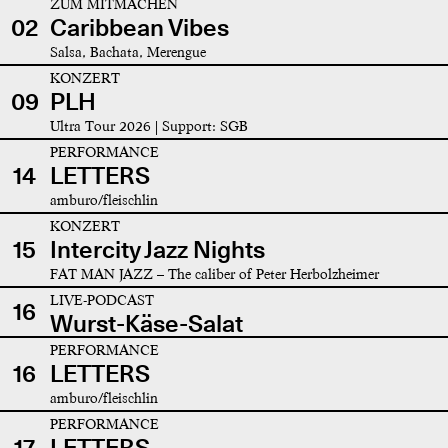
ZUM MITMACHEN
02
Caribbean Vibes
Salsa, Bachata, Merengue
KONZERT
09
PLH
Ultra Tour 2026 | Support: SGB
PERFORMANCE
14
LETTERS
amburo/fleischlin
KONZERT
15
Intercity Jazz Nights
FAT MAN JAZZ – The caliber of Peter Herbolzheimer
LIVE-PODCAST
16
Wurst-Käse-Salat
PERFORMANCE
16
LETTERS
amburo/fleischlin
PERFORMANCE
17
LETTERS