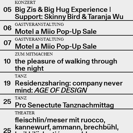
KONZERT
05
Big Zis & Big Hug Experience |
Support: Skinny Bird & Taranja Wu
GASTVERANSTALTUNG
06
Motel a Miio Pop-Up Sale
GASTVERANSTALTUNG
07
Motel a Miio Pop-Up Sale
ZUM MITMACHEN
10
the pleasure of walking through
the night
TANZ
19
Residenzsharing: company never
mind:
AGE OF DESIGN
TANZ
25
Pro Senectute Tanznachmittag
THEATER
fleischlin/meser mit ruocco,
kannewurf, ammann, brechbühl,
25