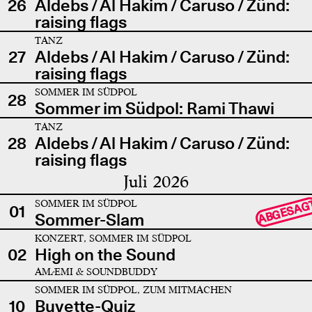
26
Aldebs / Al Hakim / Caruso / Zünd:
raising flags
TANZ
27
Aldebs / Al Hakim / Caruso / Zünd:
raising flags
SOMMER IM SÜDPOL
28
Sommer im Südpol: Rami Thawi
TANZ
28
Aldebs / Al Hakim / Caruso / Zünd:
raising flags
Juli 2026
SOMMER IM SÜDPOL
ABGESAG
01
Sommer-Slam
KONZERT, SOMMER IM SÜDPOL
02
High on the Sound
AMÆMI & SOUNDBUDDY
SOMMER IM SÜDPOL, ZUM MITMACHEN
10
Buvette-Quiz