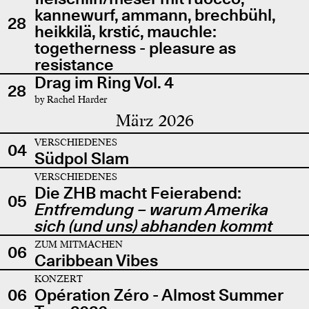
kannewurf, ammann, brechbühl,
28
heikkilä, krstić, mauchle:
togetherness - pleasure as
resistance
Drag im Ring Vol. 4
28
by Rachel Harder
März 2026
VERSCHIEDENES
04
Südpol Slam
VERSCHIEDENES
Die ZHB macht Feierabend:
05
Entfremdung – warum Amerika
sich (und uns) abhanden kommt
ZUM MITMACHEN
06
Caribbean Vibes
KONZERT
06
Opération Zéro - Almost Summer