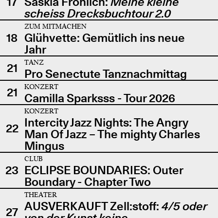
17
Saskia Fröhlich:
Meine kleine
scheiss Drecksbuchtour 2.0
ZUM MITMACHEN
18
Glühvette: Gemütlich ins neue
Jahr
TANZ
21
Pro Senectute Tanznachmittag
KONZERT
21
Camilla Sparksss - Tour 2026
KONZERT
Intercity Jazz Nights: The Angry
22
Man Of Jazz – The mighty Charles
Mingus
CLUB
23
ECLIPSE BOUNDARIES: Outer
Boundary - Chapter Two
THEATER
AUSVERKAUFT Zell:stoff:
4/5 oder
27
von der Kunst keine