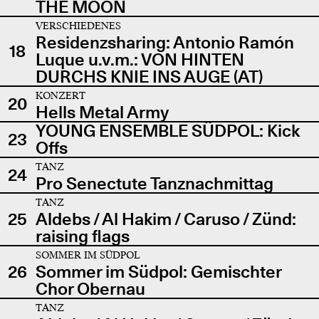
THE MOON
VERSCHIEDENES
Residenzsharing: Antonio Ramón
18
Luque u.v.m.: VON HINTEN
DURCHS KNIE INS AUGE (AT)
KONZERT
20
Hells Metal Army
YOUNG ENSEMBLE SÜDPOL: Kick
23
Offs
TANZ
24
Pro Senectute Tanznachmittag
TANZ
25
Aldebs / Al Hakim / Caruso / Zünd:
raising flags
SOMMER IM SÜDPOL
26
Sommer im Südpol: Gemischter
Chor Obernau
TANZ