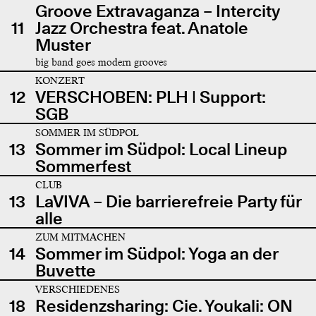
Groove Extravaganza – Intercity
11
Jazz Orchestra feat. Anatole
Muster
big band goes modern grooves
KONZERT
12
VERSCHOBEN: PLH | Support:
SGB
SOMMER IM SÜDPOL
13
Sommer im Südpol: Local Lineup
Sommerfest
CLUB
13
LaVIVA – Die barrierefreie Party für
alle
ZUM MITMACHEN
14
Sommer im Südpol: Yoga an der
Buvette
VERSCHIEDENES
18
Residenzsharing: Cie. Youkali: ON