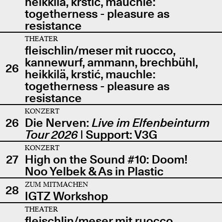
heikkilä, krstić, mauchle:
togetherness - pleasure as
resistance
THEATER
fleischlin/meser mit ruocco,
kannewurf, ammann, brechbühl,
26
heikkilä, krstić, mauchle:
togetherness - pleasure as
resistance
KONZERT
26
Die Nerven:
Live im Elfenbeinturm
Tour 2026
| Support: V3G
KONZERT
27
High on the Sound #10: Doom!
Noo Yelbek & As in Plastic
ZUM MITMACHEN
28
IGTZ Workshop
THEATER
fleischlin/meser mit ruocco,