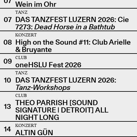
07
Wein im Ohr
TANZ
07
DAS TANZFEST LUZERN 2026: Cie
7273:
Dead Horse in a Bathtub
KONZERT
08
High on the Sound #11: Club Arielle
& Bruyante
CLUB
09
oneHSLU Fest 2026
TANZ
10
DAS TANZFEST LUZERN 2026:
Tanz-Workshops
CLUB
THEO PARRISH [SOUND
13
SIGNATURE | DETROIT] ALL
NIGHT LONG
KONZERT
14
ALTIN GÜN