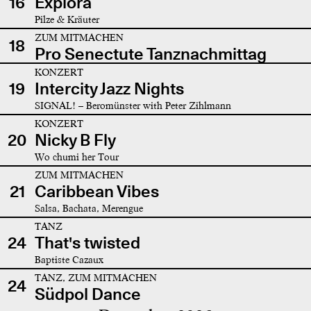
16
Explora
Pilze & Kräuter
ZUM MITMACHEN
18
Pro Senectute Tanznachmittag
KONZERT
19
Intercity Jazz Nights
SIGNAL! – Beromünster with Peter Zihlmann
KONZERT
20
Nicky B Fly
Wo chumi her Tour
ZUM MITMACHEN
21
Caribbean Vibes
Salsa, Bachata, Merengue
TANZ
24
That's twisted
Baptiste Cazaux
TANZ, ZUM MITMACHEN
24
Südpol Dance