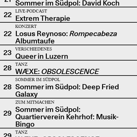
Sommer im Südpol: David Koch
LIVE-PODCAST
22
Extrem Therapie
KONZERT
22
Losus Reynoso:
Rompecabeza
Albumtaufe
VERSCHIEDENES
23
Queer in Luzern
TANZ
28
WÆXE:
OBSOLESCENCE
SOMMER IM SÜDPOL
28
Sommer im Südpol: Deep Fried
Galaxy
ZUM MITMACHEN
Sommer im Südpol:
29
Quartierverein Kehrhof: Musik-
Bingo
TANZ
29