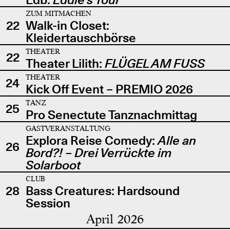
ZUM MITMACHEN
22
Walk-in Closet:
Kleidertauschbörse
THEATER
22
Theater Lilith:
FLÜGEL AM FUSS
THEATER
24
Kick Off Event – PREMIO 2026
TANZ
25
Pro Senectute Tanznachmittag
GASTVERANSTALTUNG
Explora Reise Comedy:
Alle an
26
Bord?! – Drei Verrückte im
Solarboot
CLUB
28
Bass Creatures: Hardsound
Session
April 2026