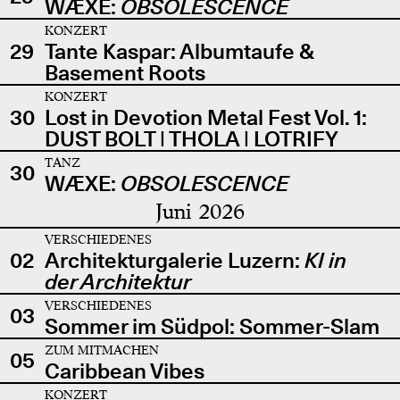
WÆXE:
OBSOLESCENCE
KONZERT
29
Tante Kaspar: Albumtaufe &
Basement Roots
KONZERT
30
Lost in Devotion Metal Fest Vol. 1:
DUST BOLT | THOLA | LOTRIFY
TANZ
30
WÆXE:
OBSOLESCENCE
Juni 2026
VERSCHIEDENES
02
Architekturgalerie Luzern:
KI in
der Architektur
VERSCHIEDENES
03
Sommer im Südpol: Sommer-Slam
ZUM MITMACHEN
05
Caribbean Vibes
KONZERT