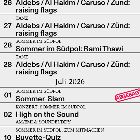
26
Aldebs / Al Hakim / Caruso / Zünd:
raising flags
TANZ
27
Aldebs / Al Hakim / Caruso / Zünd:
raising flags
SOMMER IM SÜDPOL
28
Sommer im Südpol: Rami Thawi
TANZ
28
Aldebs / Al Hakim / Caruso / Zünd:
raising flags
Juli 2026
SOMMER IM SÜDPOL
ABGESAG
01
Sommer-Slam
KONZERT, SOMMER IM SÜDPOL
02
High on the Sound
AMÆMI & SOUNDBUDDY
SOMMER IM SÜDPOL, ZUM MITMACHEN
10
Buvette-Quiz