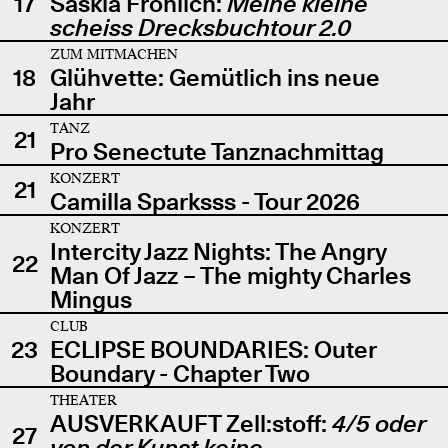
17
Saskia Fröhlich:
Meine kleine
scheiss Drecksbuchtour 2.0
ZUM MITMACHEN
18
Glühvette: Gemütlich ins neue
Jahr
TANZ
21
Pro Senectute Tanznachmittag
KONZERT
21
Camilla Sparksss - Tour 2026
KONZERT
Intercity Jazz Nights: The Angry
22
Man Of Jazz – The mighty Charles
Mingus
CLUB
23
ECLIPSE BOUNDARIES: Outer
Boundary - Chapter Two
THEATER
AUSVERKAUFT Zell:stoff:
4/5 oder
27
von der Kunst keine