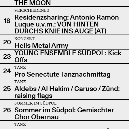
THE MOON
VERSCHIEDENES
Residenzsharing: Antonio Ramón
18
Luque u.v.m.: VON HINTEN
DURCHS KNIE INS AUGE (AT)
KONZERT
20
Hells Metal Army
YOUNG ENSEMBLE SÜDPOL: Kick
23
Offs
TANZ
24
Pro Senectute Tanznachmittag
TANZ
25
Aldebs / Al Hakim / Caruso / Zünd:
raising flags
SOMMER IM SÜDPOL
26
Sommer im Südpol: Gemischter
Chor Obernau
TANZ