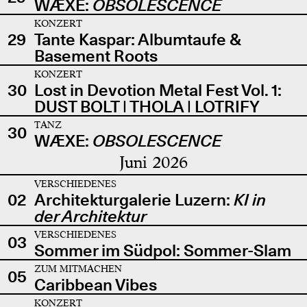
WÆXE:
OBSOLESCENCE
KONZERT
29
Tante Kaspar: Albumtaufe &
Basement Roots
KONZERT
30
Lost in Devotion Metal Fest Vol. 1:
DUST BOLT | THOLA | LOTRIFY
TANZ
30
WÆXE:
OBSOLESCENCE
Juni 2026
VERSCHIEDENES
02
Architekturgalerie Luzern:
KI in
der Architektur
VERSCHIEDENES
03
Sommer im Südpol: Sommer-Slam
ZUM MITMACHEN
05
Caribbean Vibes
KONZERT