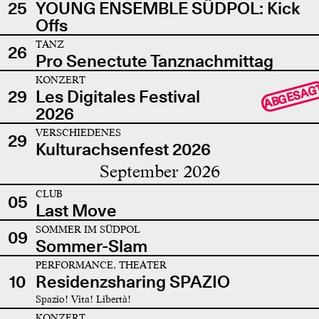
25
YOUNG ENSEMBLE SÜDPOL: Kick
Offs
TANZ
26
Pro Senectute Tanznachmittag
KONZERT
ABGESAG
29
Les Digitales Festival
2026
VERSCHIEDENES
29
Kulturachsenfest 2026
September 2026
CLUB
05
Last Move
SOMMER IM SÜDPOL
09
Sommer-Slam
PERFORMANCE, THEATER
10
Residenzsharing SPAZIO
Spazio! Vita! Libertà!
KONZERT