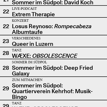
Sommer im Südpol: David Koch
LIVE-PODCAST
22
Extrem Therapie
KONZERT
22
Losus Reynoso:
Rompecabeza
Albumtaufe
VERSCHIEDENES
23
Queer in Luzern
TANZ
28
WÆXE:
OBSOLESCENCE
SOMMER IM SÜDPOL
28
Sommer im Südpol: Deep Fried
Galaxy
ZUM MITMACHEN
Sommer im Südpol:
29
Quartierverein Kehrhof: Musik-
Bingo
TANZ
29