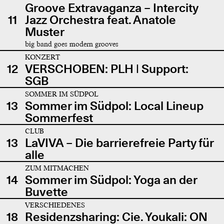
Groove Extravaganza – Intercity
11
Jazz Orchestra feat. Anatole
Muster
big band goes modern grooves
KONZERT
12
VERSCHOBEN: PLH | Support:
SGB
SOMMER IM SÜDPOL
13
Sommer im Südpol: Local Lineup
Sommerfest
CLUB
13
LaVIVA – Die barrierefreie Party für
alle
ZUM MITMACHEN
14
Sommer im Südpol: Yoga an der
Buvette
VERSCHIEDENES
18
Residenzsharing: Cie. Youkali: ON