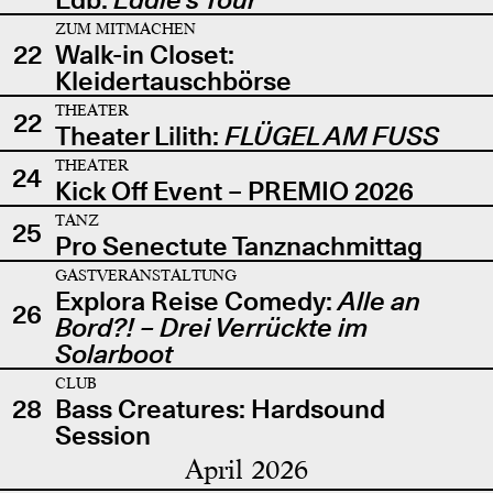
ZUM MITMACHEN
22
Walk-in Closet:
Kleidertauschbörse
THEATER
22
Theater Lilith:
FLÜGEL AM FUSS
THEATER
24
Kick Off Event – PREMIO 2026
TANZ
25
Pro Senectute Tanznachmittag
GASTVERANSTALTUNG
Explora Reise Comedy:
Alle an
26
Bord?! – Drei Verrückte im
Solarboot
CLUB
28
Bass Creatures: Hardsound
Session
April 2026