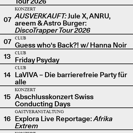
Tour 2026
KONZERT
AUSVERKAUFT:
Jule X, ANRU,
07
areem & Astro Burger:
DiscoTrapper Tour 2026
CLUB
07
Guess who's Back?! w/ Hanna Noir
CLUB
13
Friday Psyday
CLUB
14
LaVIVA – Die barrierefreie Party für
alle
KONZERT
15
Abschlusskonzert Swiss
Conducting Days
GASTVERANSTALTUNG
16
Explora Live Reportage:
Afrika
Extrem