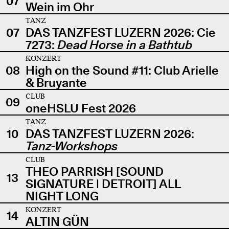
07
Wein im Ohr
TANZ
07
DAS TANZFEST LUZERN 2026: Cie
7273:
Dead Horse in a Bathtub
KONZERT
08
High on the Sound #11: Club Arielle
& Bruyante
CLUB
09
oneHSLU Fest 2026
TANZ
10
DAS TANZFEST LUZERN 2026:
Tanz-Workshops
CLUB
THEO PARRISH [SOUND
13
SIGNATURE | DETROIT] ALL
NIGHT LONG
KONZERT
14
ALTIN GÜN