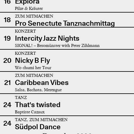
16
Explora
Pilze & Kräuter
ZUM MITMACHEN
18
Pro Senectute Tanznachmittag
KONZERT
19
Intercity Jazz Nights
SIGNAL! – Beromünster with Peter Zihlmann
KONZERT
20
Nicky B Fly
Wo chumi her Tour
ZUM MITMACHEN
21
Caribbean Vibes
Salsa, Bachata, Merengue
TANZ
24
That's twisted
Baptiste Cazaux
TANZ, ZUM MITMACHEN
24
Südpol Dance