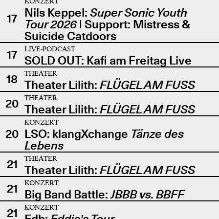
KONZERT
Nils Keppel:
Super Sonic Youth
17
Tour 2026
| Support: Mistress &
Suicide Catdoors
LIVE-PODCAST
17
SOLD OUT: Kafi am Freitag Live
THEATER
18
Theater Lilith:
FLÜGEL AM FUSS
THEATER
20
Theater Lilith:
FLÜGEL AM FUSS
KONZERT
20
LSO: klangXchange
Tänze des
Lebens
THEATER
21
Theater Lilith:
FLÜGEL AM FUSS
KONZERT
21
Big Band Battle:
JBBB vs. BBFF
KONZERT
21
Edb:
Eddie's Tour