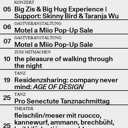
KONZERT
05
Big Zis & Big Hug Experience |
Support: Skinny Bird & Taranja Wu
GASTVERANSTALTUNG
06
Motel a Miio Pop-Up Sale
GASTVERANSTALTUNG
07
Motel a Miio Pop-Up Sale
ZUM MITMACHEN
10
the pleasure of walking through
the night
TANZ
19
Residenzsharing: company never
mind:
AGE OF DESIGN
TANZ
25
Pro Senectute Tanznachmittag
THEATER
fleischlin/meser mit ruocco,
kannewurf, ammann, brechbühl,
25