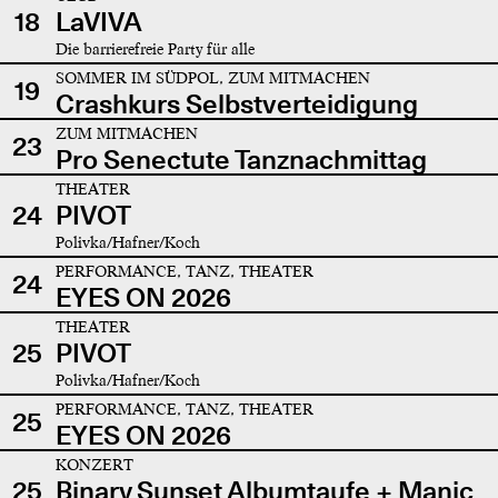
18
LaVIVA
Die barrierefreie Party für alle
SOMMER IM SÜDPOL, ZUM MITMACHEN
19
Crashkurs Selbstverteidigung
ZUM MITMACHEN
23
Pro Senectute Tanznachmittag
THEATER
24
PIVOT
Polivka/Hafner/Koch
PERFORMANCE, TANZ, THEATER
24
EYES ON 2026
THEATER
25
PIVOT
Polivka/Hafner/Koch
PERFORMANCE, TANZ, THEATER
25
EYES ON 2026
KONZERT
25
Binary Sunset Albumtaufe + Manic