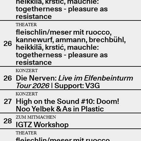
heikkilä, krstić, mauchle:
togetherness - pleasure as
resistance
THEATER
fleischlin/meser mit ruocco,
kannewurf, ammann, brechbühl,
26
heikkilä, krstić, mauchle:
togetherness - pleasure as
resistance
KONZERT
26
Die Nerven:
Live im Elfenbeinturm
Tour 2026
| Support: V3G
KONZERT
27
High on the Sound #10: Doom!
Noo Yelbek & As in Plastic
ZUM MITMACHEN
28
IGTZ Workshop
THEATER
fleischlin/meser mit ruocco,