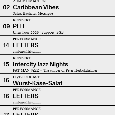
ZUM MITMACHEN
02
Caribbean Vibes
Salsa, Bachata, Merengue
KONZERT
09
PLH
Ultra Tour 2026 | Support: SGB
PERFORMANCE
14
LETTERS
amburo/fleischlin
KONZERT
15
Intercity Jazz Nights
FAT MAN JAZZ – The caliber of Peter Herbolzheimer
LIVE-PODCAST
16
Wurst-Käse-Salat
PERFORMANCE
16
LETTERS
amburo/fleischlin
PERFORMANCE
17
LETTERS