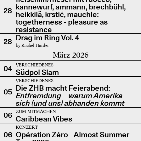
kannewurf, ammann, brechbühl,
28
heikkilä, krstić, mauchle:
togetherness - pleasure as
resistance
Drag im Ring Vol. 4
28
by Rachel Harder
März 2026
VERSCHIEDENES
04
Südpol Slam
VERSCHIEDENES
Die ZHB macht Feierabend:
05
Entfremdung – warum Amerika
sich (und uns) abhanden kommt
ZUM MITMACHEN
06
Caribbean Vibes
KONZERT
06
Opération Zéro - Almost Summer