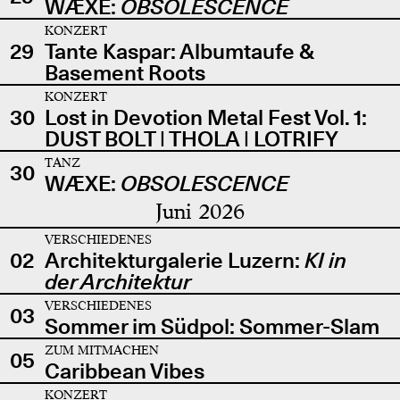
WÆXE:
OBSOLESCENCE
KONZERT
29
Tante Kaspar: Albumtaufe &
Basement Roots
KONZERT
30
Lost in Devotion Metal Fest Vol. 1:
DUST BOLT | THOLA | LOTRIFY
TANZ
30
WÆXE:
OBSOLESCENCE
Juni 2026
VERSCHIEDENES
02
Architekturgalerie Luzern:
KI in
der Architektur
VERSCHIEDENES
03
Sommer im Südpol: Sommer-Slam
ZUM MITMACHEN
05
Caribbean Vibes
KONZERT