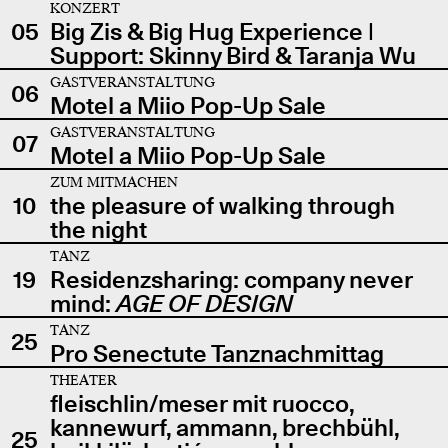
KONZERT
05
Big Zis & Big Hug Experience |
Support: Skinny Bird & Taranja Wu
GASTVERANSTALTUNG
06
Motel a Miio Pop-Up Sale
GASTVERANSTALTUNG
07
Motel a Miio Pop-Up Sale
ZUM MITMACHEN
10
the pleasure of walking through
the night
TANZ
19
Residenzsharing: company never
mind:
AGE OF DESIGN
TANZ
25
Pro Senectute Tanznachmittag
THEATER
fleischlin/meser mit ruocco,
kannewurf, ammann, brechbühl,
25