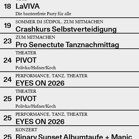
18
LaVIVA
Die barrierefreie Party für alle
SOMMER IM SÜDPOL, ZUM MITMACHEN
19
Crashkurs Selbstverteidigung
ZUM MITMACHEN
23
Pro Senectute Tanznachmittag
THEATER
24
PIVOT
Polivka/Hafner/Koch
PERFORMANCE, TANZ, THEATER
24
EYES ON 2026
THEATER
25
PIVOT
Polivka/Hafner/Koch
PERFORMANCE, TANZ, THEATER
25
EYES ON 2026
KONZERT
25
Binary Sunset Albumtaufe + Manic