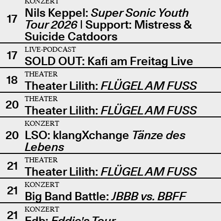
KONZERT
Nils Keppel:
Super Sonic Youth
17
Tour 2026
| Support: Mistress &
Suicide Catdoors
LIVE-PODCAST
17
SOLD OUT: Kafi am Freitag Live
THEATER
18
Theater Lilith:
FLÜGEL AM FUSS
THEATER
20
Theater Lilith:
FLÜGEL AM FUSS
KONZERT
20
LSO: klangXchange
Tänze des
Lebens
THEATER
21
Theater Lilith:
FLÜGEL AM FUSS
KONZERT
21
Big Band Battle:
JBBB vs. BBFF
KONZERT
21
Edb:
Eddie's Tour