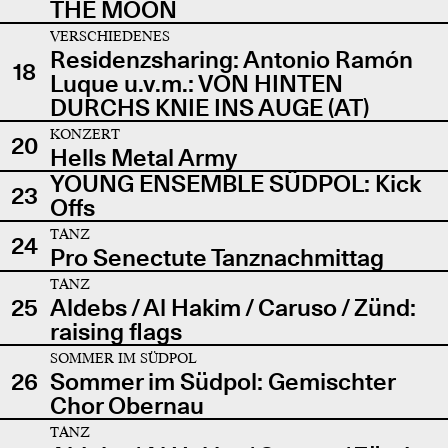
THE MOON
VERSCHIEDENES
Residenzsharing: Antonio Ramón
18
Luque u.v.m.: VON HINTEN
DURCHS KNIE INS AUGE (AT)
KONZERT
20
Hells Metal Army
YOUNG ENSEMBLE SÜDPOL: Kick
23
Offs
TANZ
24
Pro Senectute Tanznachmittag
TANZ
25
Aldebs / Al Hakim / Caruso / Zünd:
raising flags
SOMMER IM SÜDPOL
26
Sommer im Südpol: Gemischter
Chor Obernau
TANZ