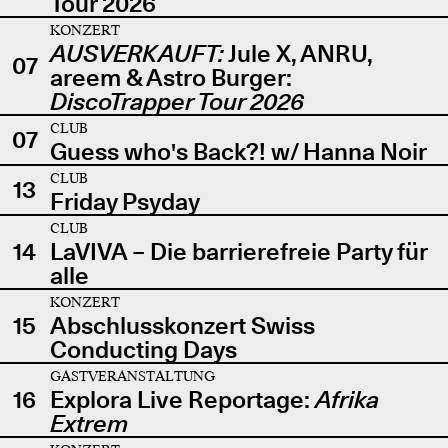
Tour 2026
KONZERT
AUSVERKAUFT:
Jule X, ANRU,
07
areem & Astro Burger:
DiscoTrapper Tour 2026
CLUB
07
Guess who's Back?! w/ Hanna Noir
CLUB
13
Friday Psyday
CLUB
14
LaVIVA – Die barrierefreie Party für
alle
KONZERT
15
Abschlusskonzert Swiss
Conducting Days
GASTVERANSTALTUNG
16
Explora Live Reportage:
Afrika
Extrem