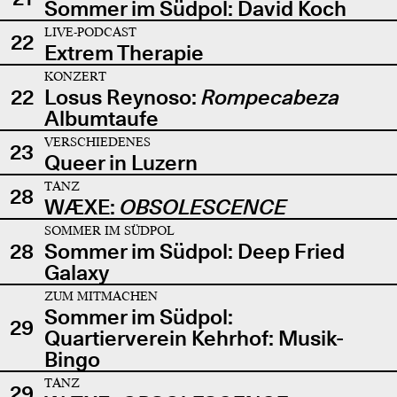
Sommer im Südpol: David Koch
LIVE-PODCAST
22
Extrem Therapie
KONZERT
22
Losus Reynoso:
Rompecabeza
Albumtaufe
VERSCHIEDENES
23
Queer in Luzern
TANZ
28
WÆXE:
OBSOLESCENCE
SOMMER IM SÜDPOL
28
Sommer im Südpol: Deep Fried
Galaxy
ZUM MITMACHEN
Sommer im Südpol:
29
Quartierverein Kehrhof: Musik-
Bingo
TANZ
29