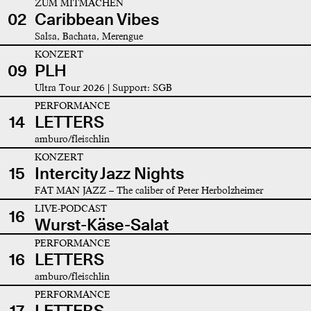
ZUM MITMACHEN
02
Caribbean Vibes
Salsa, Bachata, Merengue
KONZERT
09
PLH
Ultra Tour 2026 | Support: SGB
PERFORMANCE
14
LETTERS
amburo/fleischlin
KONZERT
15
Intercity Jazz Nights
FAT MAN JAZZ – The caliber of Peter Herbolzheimer
LIVE-PODCAST
16
Wurst-Käse-Salat
PERFORMANCE
16
LETTERS
amburo/fleischlin
PERFORMANCE
17
LETTERS