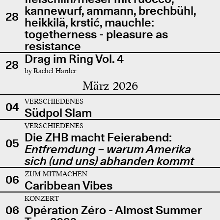
kannewurf, ammann, brechbühl,
28
heikkilä, krstić, mauchle:
togetherness - pleasure as
resistance
Drag im Ring Vol. 4
28
by Rachel Harder
März 2026
VERSCHIEDENES
04
Südpol Slam
VERSCHIEDENES
Die ZHB macht Feierabend:
05
Entfremdung – warum Amerika
sich (und uns) abhanden kommt
ZUM MITMACHEN
06
Caribbean Vibes
KONZERT
06
Opération Zéro - Almost Summer