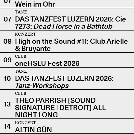
07
Wein im Ohr
TANZ
07
DAS TANZFEST LUZERN 2026: Cie
7273:
Dead Horse in a Bathtub
KONZERT
08
High on the Sound #11: Club Arielle
& Bruyante
CLUB
09
oneHSLU Fest 2026
TANZ
10
DAS TANZFEST LUZERN 2026:
Tanz-Workshops
CLUB
THEO PARRISH [SOUND
13
SIGNATURE | DETROIT] ALL
NIGHT LONG
KONZERT
14
ALTIN GÜN