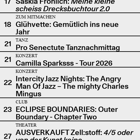
17
Saskia Fröhlich:
Meine kleine
scheiss Drecksbuchtour 2.0
ZUM MITMACHEN
18
Glühvette: Gemütlich ins neue
Jahr
TANZ
21
Pro Senectute Tanznachmittag
KONZERT
21
Camilla Sparksss - Tour 2026
KONZERT
Intercity Jazz Nights: The Angry
22
Man Of Jazz – The mighty Charles
Mingus
CLUB
23
ECLIPSE BOUNDARIES: Outer
Boundary - Chapter Two
THEATER
AUSVERKAUFT Zell:stoff:
4/5 oder
27
von der Kunst keine