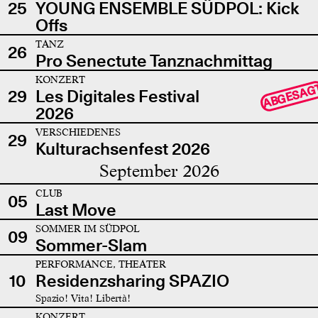
25
YOUNG ENSEMBLE SÜDPOL: Kick
Offs
TANZ
26
Pro Senectute Tanznachmittag
KONZERT
ABGESAG
29
Les Digitales Festival
2026
VERSCHIEDENES
29
Kulturachsenfest 2026
September 2026
CLUB
05
Last Move
SOMMER IM SÜDPOL
09
Sommer-Slam
PERFORMANCE, THEATER
10
Residenzsharing SPAZIO
Spazio! Vita! Libertà!
KONZERT