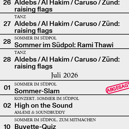
26
Aldebs / Al Hakim / Caruso / Zünd:
raising flags
TANZ
27
Aldebs / Al Hakim / Caruso / Zünd:
raising flags
SOMMER IM SÜDPOL
28
Sommer im Südpol: Rami Thawi
TANZ
28
Aldebs / Al Hakim / Caruso / Zünd:
raising flags
Juli 2026
SOMMER IM SÜDPOL
ABGESAG
01
Sommer-Slam
KONZERT, SOMMER IM SÜDPOL
02
High on the Sound
AMÆMI & SOUNDBUDDY
SOMMER IM SÜDPOL, ZUM MITMACHEN
10
Buvette-Quiz