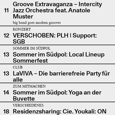
Groove Extravaganza – Intercity
11
Jazz Orchestra feat. Anatole
Muster
big band goes modern grooves
KONZERT
12
VERSCHOBEN: PLH | Support:
SGB
SOMMER IM SÜDPOL
13
Sommer im Südpol: Local Lineup
Sommerfest
CLUB
13
LaVIVA – Die barrierefreie Party für
alle
ZUM MITMACHEN
14
Sommer im Südpol: Yoga an der
Buvette
VERSCHIEDENES
18
Residenzsharing: Cie. Youkali: ON