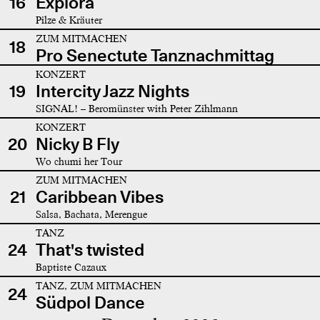
16
Explora
Pilze & Kräuter
ZUM MITMACHEN
18
Pro Senectute Tanznachmittag
KONZERT
19
Intercity Jazz Nights
SIGNAL! – Beromünster with Peter Zihlmann
KONZERT
20
Nicky B Fly
Wo chumi her Tour
ZUM MITMACHEN
21
Caribbean Vibes
Salsa, Bachata, Merengue
TANZ
24
That's twisted
Baptiste Cazaux
TANZ, ZUM MITMACHEN
24
Südpol Dance