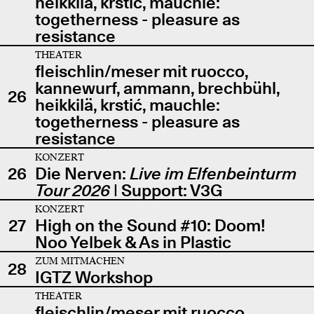
heikkilä, krstić, mauchle:
togetherness - pleasure as
resistance
THEATER
fleischlin/meser mit ruocco,
kannewurf, ammann, brechbühl,
26
heikkilä, krstić, mauchle:
togetherness - pleasure as
resistance
KONZERT
26
Die Nerven:
Live im Elfenbeinturm
Tour 2026
| Support: V3G
KONZERT
27
High on the Sound #10: Doom!
Noo Yelbek & As in Plastic
ZUM MITMACHEN
28
IGTZ Workshop
THEATER
fleischlin/meser mit ruocco,