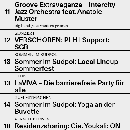
Groove Extravaganza – Intercity
11
Jazz Orchestra feat. Anatole
Muster
big band goes modern grooves
KONZERT
12
VERSCHOBEN: PLH | Support:
SGB
SOMMER IM SÜDPOL
13
Sommer im Südpol: Local Lineup
Sommerfest
CLUB
13
LaVIVA – Die barrierefreie Party für
alle
ZUM MITMACHEN
14
Sommer im Südpol: Yoga an der
Buvette
VERSCHIEDENES
18
Residenzsharing: Cie. Youkali: ON