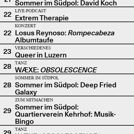
Sommer im Südpol: David Koch
LIVE-PODCAST
22
Extrem Therapie
KONZERT
22
Losus Reynoso:
Rompecabeza
Albumtaufe
VERSCHIEDENES
23
Queer in Luzern
TANZ
28
WÆXE:
OBSOLESCENCE
SOMMER IM SÜDPOL
28
Sommer im Südpol: Deep Fried
Galaxy
ZUM MITMACHEN
Sommer im Südpol:
29
Quartierverein Kehrhof: Musik-
Bingo
TANZ
29