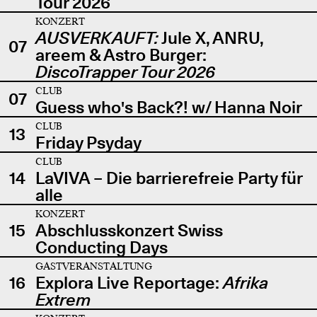
Tour 2026
KONZERT
AUSVERKAUFT:
Jule X, ANRU,
07
areem & Astro Burger:
DiscoTrapper Tour 2026
CLUB
07
Guess who's Back?! w/ Hanna Noir
CLUB
13
Friday Psyday
CLUB
14
LaVIVA – Die barrierefreie Party für
alle
KONZERT
15
Abschlusskonzert Swiss
Conducting Days
GASTVERANSTALTUNG
16
Explora Live Reportage:
Afrika
Extrem