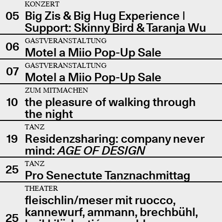
KONZERT
05
Big Zis & Big Hug Experience |
Support: Skinny Bird & Taranja Wu
GASTVERANSTALTUNG
06
Motel a Miio Pop-Up Sale
GASTVERANSTALTUNG
07
Motel a Miio Pop-Up Sale
ZUM MITMACHEN
10
the pleasure of walking through
the night
TANZ
19
Residenzsharing: company never
mind:
AGE OF DESIGN
TANZ
25
Pro Senectute Tanznachmittag
THEATER
fleischlin/meser mit ruocco,
kannewurf, ammann, brechbühl,
25