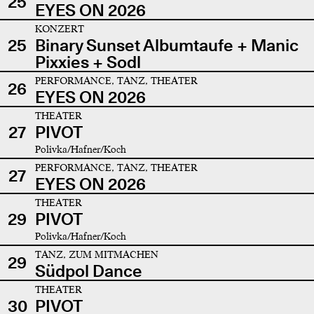
25
EYES ON 2026
KONZERT
25
Binary Sunset Albumtaufe + Manic
Pixxies + Sodl
PERFORMANCE, TANZ, THEATER
26
EYES ON 2026
THEATER
27
PIVOT
Polivka/Hafner/Koch
PERFORMANCE, TANZ, THEATER
27
EYES ON 2026
THEATER
29
PIVOT
Polivka/Hafner/Koch
TANZ, ZUM MITMACHEN
29
Südpol Dance
THEATER
30
PIVOT