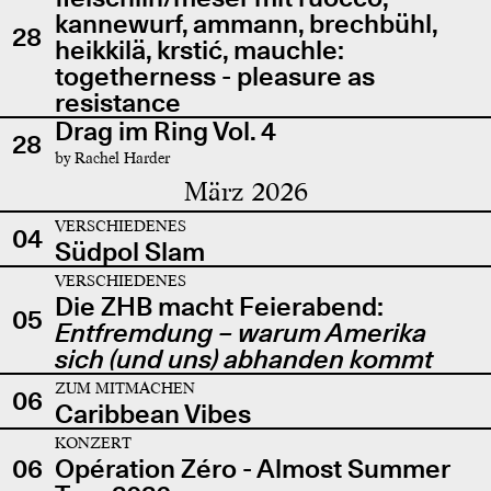
kannewurf, ammann, brechbühl,
28
heikkilä, krstić, mauchle:
togetherness - pleasure as
resistance
Drag im Ring Vol. 4
28
by Rachel Harder
März 2026
VERSCHIEDENES
04
Südpol Slam
VERSCHIEDENES
Die ZHB macht Feierabend:
05
Entfremdung – warum Amerika
sich (und uns) abhanden kommt
ZUM MITMACHEN
06
Caribbean Vibes
KONZERT
06
Opération Zéro - Almost Summer