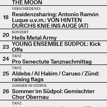
THE MOON
VERSCHIEDENES
Residenzsharing: Antonio Ramón
18
Luque u.v.m.: VON HINTEN
DURCHS KNIE INS AUGE (AT)
KONZERT
20
Hells Metal Army
YOUNG ENSEMBLE SÜDPOL: Kick
23
Offs
TANZ
24
Pro Senectute Tanznachmittag
TANZ
25
Aldebs / Al Hakim / Caruso / Zünd:
raising flags
SOMMER IM SÜDPOL
26
Sommer im Südpol: Gemischter
Chor Obernau
TANZ