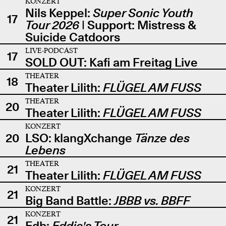
KONZERT
Nils Keppel:
Super Sonic Youth
17
Tour 2026
| Support: Mistress &
Suicide Catdoors
LIVE-PODCAST
17
SOLD OUT: Kafi am Freitag Live
THEATER
18
Theater Lilith:
FLÜGEL AM FUSS
THEATER
20
Theater Lilith:
FLÜGEL AM FUSS
KONZERT
20
LSO: klangXchange
Tänze des
Lebens
THEATER
21
Theater Lilith:
FLÜGEL AM FUSS
KONZERT
21
Big Band Battle:
JBBB vs. BBFF
KONZERT
21
Edb:
Eddie's Tour