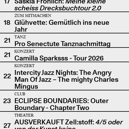
17
Saskia Fröhlich:
Meine kleine
scheiss Drecksbuchtour 2.0
ZUM MITMACHEN
18
Glühvette: Gemütlich ins neue
Jahr
TANZ
21
Pro Senectute Tanznachmittag
KONZERT
21
Camilla Sparksss - Tour 2026
KONZERT
Intercity Jazz Nights: The Angry
22
Man Of Jazz – The mighty Charles
Mingus
CLUB
23
ECLIPSE BOUNDARIES: Outer
Boundary - Chapter Two
THEATER
AUSVERKAUFT Zell:stoff:
4/5 oder
27
von der Kunst keine