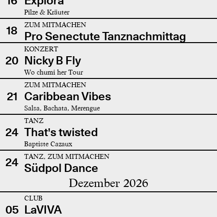
16
Explora
Pilze & Kräuter
ZUM MITMACHEN
18
Pro Senectute Tanznachmittag
KONZERT
20
Nicky B Fly
Wo chumi her Tour
ZUM MITMACHEN
21
Caribbean Vibes
Salsa, Bachata, Merengue
TANZ
24
That's twisted
Baptiste Cazaux
TANZ, ZUM MITMACHEN
24
Südpol Dance
Dezember 2026
CLUB
05
LaVIVA