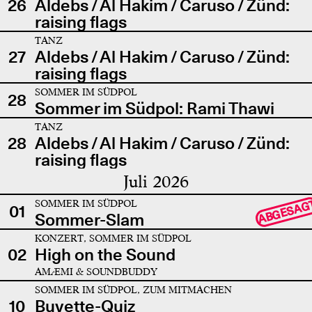
26
Aldebs / Al Hakim / Caruso / Zünd:
raising flags
TANZ
27
Aldebs / Al Hakim / Caruso / Zünd:
raising flags
SOMMER IM SÜDPOL
28
Sommer im Südpol: Rami Thawi
TANZ
28
Aldebs / Al Hakim / Caruso / Zünd:
raising flags
Juli 2026
SOMMER IM SÜDPOL
ABGESAG
01
Sommer-Slam
KONZERT, SOMMER IM SÜDPOL
02
High on the Sound
AMÆMI & SOUNDBUDDY
SOMMER IM SÜDPOL, ZUM MITMACHEN
10
Buvette-Quiz