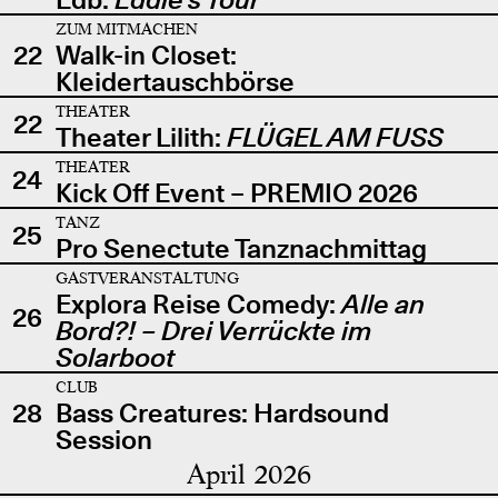
ZUM MITMACHEN
22
Walk-in Closet:
Kleidertauschbörse
THEATER
22
Theater Lilith:
FLÜGEL AM FUSS
THEATER
24
Kick Off Event – PREMIO 2026
TANZ
25
Pro Senectute Tanznachmittag
GASTVERANSTALTUNG
Explora Reise Comedy:
Alle an
26
Bord?! – Drei Verrückte im
Solarboot
CLUB
28
Bass Creatures: Hardsound
Session
April 2026