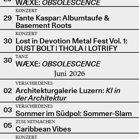
WÆXE:
OBSOLESCENCE
KONZERT
29
Tante Kaspar: Albumtaufe &
Basement Roots
KONZERT
30
Lost in Devotion Metal Fest Vol. 1:
DUST BOLT | THOLA | LOTRIFY
TANZ
30
WÆXE:
OBSOLESCENCE
Juni 2026
VERSCHIEDENES
02
Architekturgalerie Luzern:
KI in
der Architektur
VERSCHIEDENES
03
Sommer im Südpol: Sommer-Slam
ZUM MITMACHEN
05
Caribbean Vibes
KONZERT