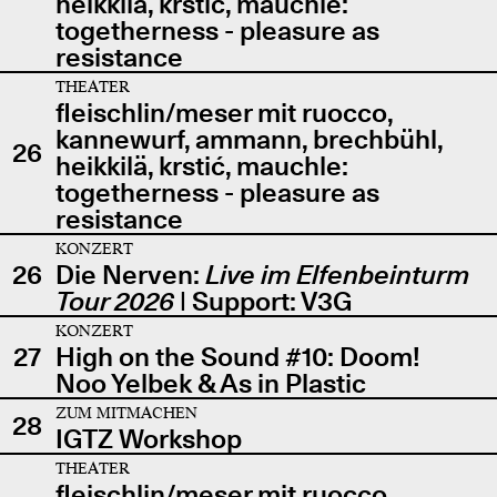
heikkilä, krstić, mauchle:
togetherness - pleasure as
resistance
THEATER
fleischlin/meser mit ruocco,
kannewurf, ammann, brechbühl,
26
heikkilä, krstić, mauchle:
togetherness - pleasure as
resistance
KONZERT
26
Die Nerven:
Live im Elfenbeinturm
Tour 2026
| Support: V3G
KONZERT
27
High on the Sound #10: Doom!
Noo Yelbek & As in Plastic
ZUM MITMACHEN
28
IGTZ Workshop
THEATER
fleischlin/meser mit ruocco,