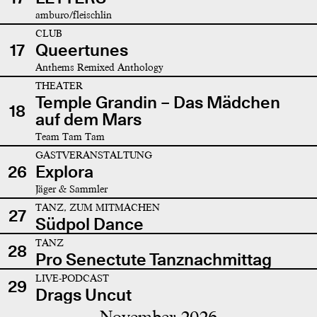
amburo/fleischlin
CLUB
17
Queertunes
Anthems Remixed Anthology
THEATER
Temple Grandin – Das Mädchen
18
auf dem Mars
Team Tam Tam
GASTVERANSTALTUNG
26
Explora
Jäger & Sammler
TANZ, ZUM MITMACHEN
27
Südpol Dance
TANZ
28
Pro Senectute Tanznachmittag
LIVE-PODCAST
29
Drags Uncut
November 2026