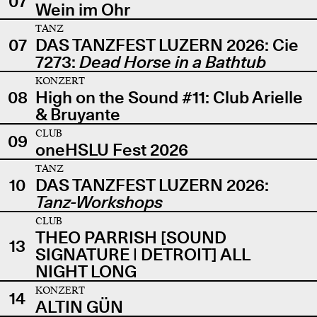
07
Wein im Ohr
TANZ
07
DAS TANZFEST LUZERN 2026: Cie
7273:
Dead Horse in a Bathtub
KONZERT
08
High on the Sound #11: Club Arielle
& Bruyante
CLUB
09
oneHSLU Fest 2026
TANZ
10
DAS TANZFEST LUZERN 2026:
Tanz-Workshops
CLUB
THEO PARRISH [SOUND
13
SIGNATURE | DETROIT] ALL
NIGHT LONG
KONZERT
14
ALTIN GÜN