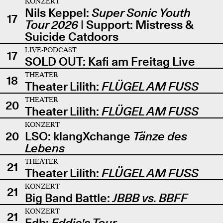
KONZERT
Nils Keppel:
Super Sonic Youth
17
Tour 2026
| Support: Mistress &
Suicide Catdoors
LIVE-PODCAST
17
SOLD OUT: Kafi am Freitag Live
THEATER
18
Theater Lilith:
FLÜGEL AM FUSS
THEATER
20
Theater Lilith:
FLÜGEL AM FUSS
KONZERT
20
LSO: klangXchange
Tänze des
Lebens
THEATER
21
Theater Lilith:
FLÜGEL AM FUSS
KONZERT
21
Big Band Battle:
JBBB vs. BBFF
KONZERT
21
Edb:
Eddie's Tour