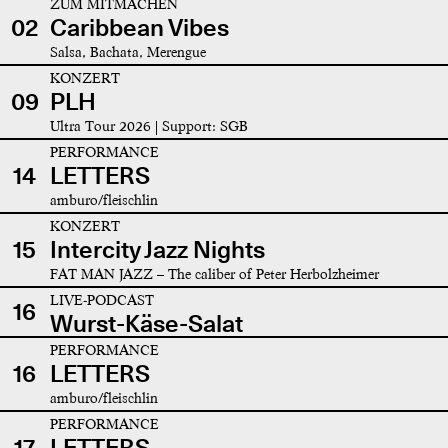
ZUM MITMACHEN
02
Caribbean Vibes
Salsa, Bachata, Merengue
KONZERT
09
PLH
Ultra Tour 2026 | Support: SGB
PERFORMANCE
14
LETTERS
amburo/fleischlin
KONZERT
15
Intercity Jazz Nights
FAT MAN JAZZ – The caliber of Peter Herbolzheimer
LIVE-PODCAST
16
Wurst-Käse-Salat
PERFORMANCE
16
LETTERS
amburo/fleischlin
PERFORMANCE
17
LETTERS