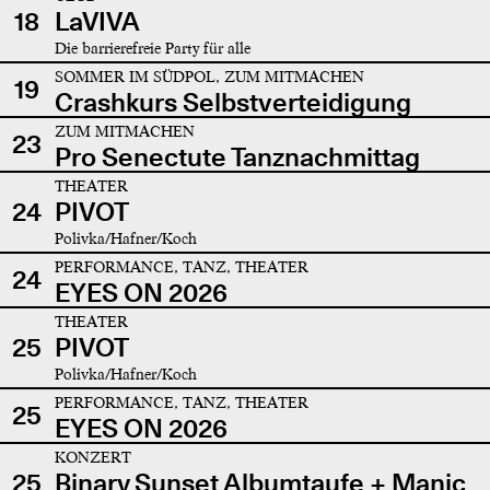
18
LaVIVA
Die barrierefreie Party für alle
SOMMER IM SÜDPOL, ZUM MITMACHEN
19
Crashkurs Selbstverteidigung
ZUM MITMACHEN
23
Pro Senectute Tanznachmittag
THEATER
24
PIVOT
Polivka/Hafner/Koch
PERFORMANCE, TANZ, THEATER
24
EYES ON 2026
THEATER
25
PIVOT
Polivka/Hafner/Koch
PERFORMANCE, TANZ, THEATER
25
EYES ON 2026
KONZERT
25
Binary Sunset Albumtaufe + Manic