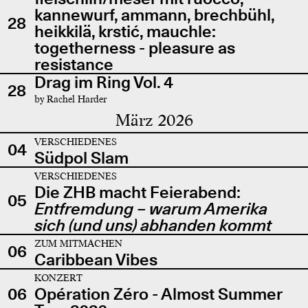
kannewurf, ammann, brechbühl,
28
heikkilä, krstić, mauchle:
togetherness - pleasure as
resistance
Drag im Ring Vol. 4
28
by Rachel Harder
März 2026
VERSCHIEDENES
04
Südpol Slam
VERSCHIEDENES
Die ZHB macht Feierabend:
05
Entfremdung – warum Amerika
sich (und uns) abhanden kommt
ZUM MITMACHEN
06
Caribbean Vibes
KONZERT
06
Opération Zéro - Almost Summer