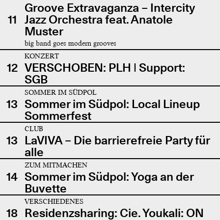
Groove Extravaganza – Intercity
11
Jazz Orchestra feat. Anatole
Muster
big band goes modern grooves
KONZERT
12
VERSCHOBEN: PLH | Support:
SGB
SOMMER IM SÜDPOL
13
Sommer im Südpol: Local Lineup
Sommerfest
CLUB
13
LaVIVA – Die barrierefreie Party für
alle
ZUM MITMACHEN
14
Sommer im Südpol: Yoga an der
Buvette
VERSCHIEDENES
18
Residenzsharing: Cie. Youkali: ON