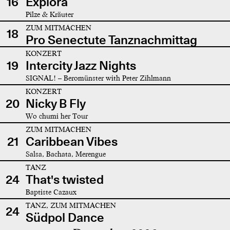
16
Explora
Pilze & Kräuter
ZUM MITMACHEN
18
Pro Senectute Tanznachmittag
KONZERT
19
Intercity Jazz Nights
SIGNAL! – Beromünster with Peter Zihlmann
KONZERT
20
Nicky B Fly
Wo chumi her Tour
ZUM MITMACHEN
21
Caribbean Vibes
Salsa, Bachata, Merengue
TANZ
24
That's twisted
Baptiste Cazaux
TANZ, ZUM MITMACHEN
24
Südpol Dance