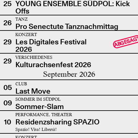
25
YOUNG ENSEMBLE SÜDPOL: Kick
Offs
TANZ
26
Pro Senectute Tanznachmittag
KONZERT
ABGESAG
29
Les Digitales Festival
2026
VERSCHIEDENES
29
Kulturachsenfest 2026
September 2026
CLUB
05
Last Move
SOMMER IM SÜDPOL
09
Sommer-Slam
PERFORMANCE, THEATER
10
Residenzsharing SPAZIO
Spazio! Vita! Libertà!
KONZERT