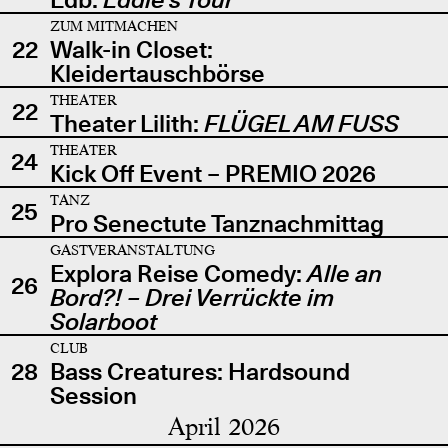
ZUM MITMACHEN
22
Walk-in Closet:
Kleidertauschbörse
THEATER
22
Theater Lilith:
FLÜGEL AM FUSS
THEATER
24
Kick Off Event – PREMIO 2026
TANZ
25
Pro Senectute Tanznachmittag
GASTVERANSTALTUNG
Explora Reise Comedy:
Alle an
26
Bord?! – Drei Verrückte im
Solarboot
CLUB
28
Bass Creatures: Hardsound
Session
April 2026