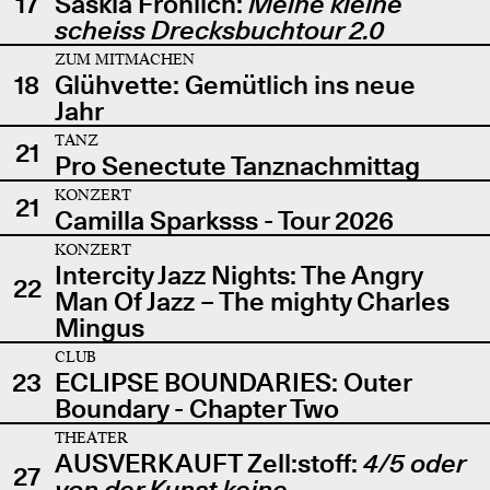
17
Saskia Fröhlich:
Meine kleine
scheiss Drecksbuchtour 2.0
ZUM MITMACHEN
18
Glühvette: Gemütlich ins neue
Jahr
TANZ
21
Pro Senectute Tanznachmittag
KONZERT
21
Camilla Sparksss - Tour 2026
KONZERT
Intercity Jazz Nights: The Angry
22
Man Of Jazz – The mighty Charles
Mingus
CLUB
23
ECLIPSE BOUNDARIES: Outer
Boundary - Chapter Two
THEATER
AUSVERKAUFT Zell:stoff:
4/5 oder
27
von der Kunst keine