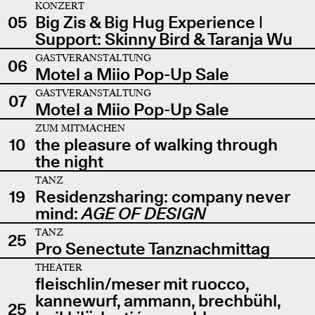
KONZERT
05
Big Zis & Big Hug Experience |
Support: Skinny Bird & Taranja Wu
GASTVERANSTALTUNG
06
Motel a Miio Pop-Up Sale
GASTVERANSTALTUNG
07
Motel a Miio Pop-Up Sale
ZUM MITMACHEN
10
the pleasure of walking through
the night
TANZ
19
Residenzsharing: company never
mind:
AGE OF DESIGN
TANZ
25
Pro Senectute Tanznachmittag
THEATER
fleischlin/meser mit ruocco,
kannewurf, ammann, brechbühl,
25