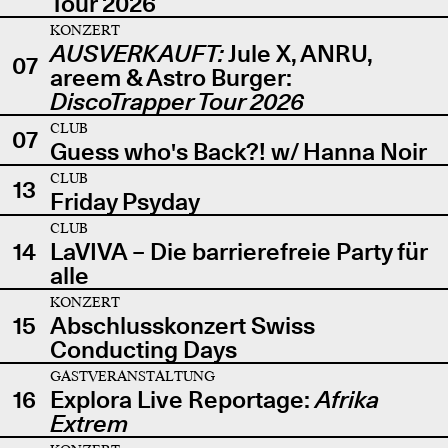
Tour 2026
KONZERT
AUSVERKAUFT:
Jule X, ANRU,
07
areem & Astro Burger:
DiscoTrapper Tour 2026
CLUB
07
Guess who's Back?! w/ Hanna Noir
CLUB
13
Friday Psyday
CLUB
14
LaVIVA – Die barrierefreie Party für
alle
KONZERT
15
Abschlusskonzert Swiss
Conducting Days
GASTVERANSTALTUNG
16
Explora Live Reportage:
Afrika
Extrem