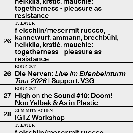
heikkilä, krstić, mauchle:
togetherness - pleasure as
resistance
THEATER
fleischlin/meser mit ruocco,
kannewurf, ammann, brechbühl,
26
heikkilä, krstić, mauchle:
togetherness - pleasure as
resistance
KONZERT
26
Die Nerven:
Live im Elfenbeinturm
Tour 2026
| Support: V3G
KONZERT
27
High on the Sound #10: Doom!
Noo Yelbek & As in Plastic
ZUM MITMACHEN
28
IGTZ Workshop
THEATER
fleischlin/meser mit ruocco,