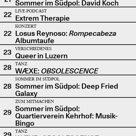
Sommer im Südpol: David Koch
LIVE-PODCAST
22
Extrem Therapie
KONZERT
22
Losus Reynoso:
Rompecabeza
Albumtaufe
VERSCHIEDENES
23
Queer in Luzern
TANZ
28
WÆXE:
OBSOLESCENCE
SOMMER IM SÜDPOL
28
Sommer im Südpol: Deep Fried
Galaxy
ZUM MITMACHEN
Sommer im Südpol:
29
Quartierverein Kehrhof: Musik-
Bingo
TANZ
29