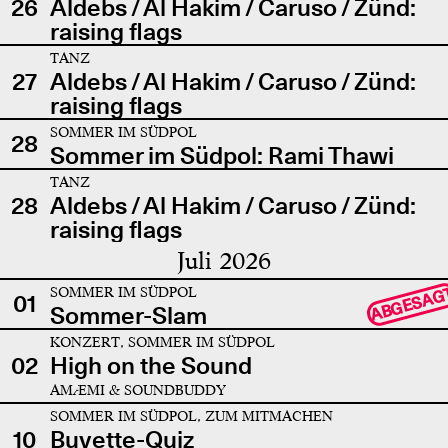
26
Aldebs / Al Hakim / Caruso / Zünd:
raising flags
TANZ
27
Aldebs / Al Hakim / Caruso / Zünd:
raising flags
SOMMER IM SÜDPOL
28
Sommer im Südpol: Rami Thawi
TANZ
28
Aldebs / Al Hakim / Caruso / Zünd:
raising flags
Juli 2026
SOMMER IM SÜDPOL
ABGESAG
01
Sommer-Slam
KONZERT, SOMMER IM SÜDPOL
02
High on the Sound
AMÆMI & SOUNDBUDDY
SOMMER IM SÜDPOL, ZUM MITMACHEN
10
Buvette-Quiz