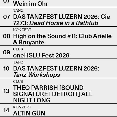
07
Wein im Ohr
TANZ
07
DAS TANZFEST LUZERN 2026: Cie
7273:
Dead Horse in a Bathtub
KONZERT
08
High on the Sound #11: Club Arielle
& Bruyante
CLUB
09
oneHSLU Fest 2026
TANZ
10
DAS TANZFEST LUZERN 2026:
Tanz-Workshops
CLUB
THEO PARRISH [SOUND
13
SIGNATURE | DETROIT] ALL
NIGHT LONG
KONZERT
14
ALTIN GÜN