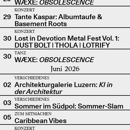
WÆXE:
OBSOLESCENCE
KONZERT
29
Tante Kaspar: Albumtaufe &
Basement Roots
KONZERT
30
Lost in Devotion Metal Fest Vol. 1:
DUST BOLT | THOLA | LOTRIFY
TANZ
30
WÆXE:
OBSOLESCENCE
Juni 2026
VERSCHIEDENES
02
Architekturgalerie Luzern:
KI in
der Architektur
VERSCHIEDENES
03
Sommer im Südpol: Sommer-Slam
ZUM MITMACHEN
05
Caribbean Vibes
KONZERT