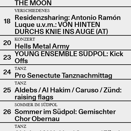
THE MOON
VERSCHIEDENES
Residenzsharing: Antonio Ramón
18
Luque u.v.m.: VON HINTEN
DURCHS KNIE INS AUGE (AT)
KONZERT
20
Hells Metal Army
YOUNG ENSEMBLE SÜDPOL: Kick
23
Offs
TANZ
24
Pro Senectute Tanznachmittag
TANZ
25
Aldebs / Al Hakim / Caruso / Zünd:
raising flags
SOMMER IM SÜDPOL
26
Sommer im Südpol: Gemischter
Chor Obernau
TANZ