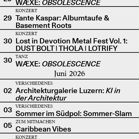
WÆXE:
OBSOLESCENCE
KONZERT
29
Tante Kaspar: Albumtaufe &
Basement Roots
KONZERT
30
Lost in Devotion Metal Fest Vol. 1:
DUST BOLT | THOLA | LOTRIFY
TANZ
30
WÆXE:
OBSOLESCENCE
Juni 2026
VERSCHIEDENES
02
Architekturgalerie Luzern:
KI in
der Architektur
VERSCHIEDENES
03
Sommer im Südpol: Sommer-Slam
ZUM MITMACHEN
05
Caribbean Vibes
KONZERT