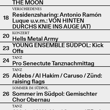
THE MOON
VERSCHIEDENES
Residenzsharing: Antonio Ramón
18
Luque u.v.m.: VON HINTEN
DURCHS KNIE INS AUGE (AT)
KONZERT
20
Hells Metal Army
YOUNG ENSEMBLE SÜDPOL: Kick
23
Offs
TANZ
24
Pro Senectute Tanznachmittag
TANZ
25
Aldebs / Al Hakim / Caruso / Zünd:
raising flags
SOMMER IM SÜDPOL
26
Sommer im Südpol: Gemischter
Chor Obernau
TANZ