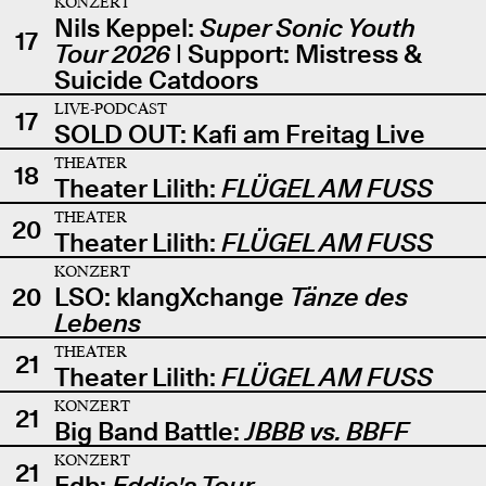
KONZERT
Nils Keppel:
Super Sonic Youth
17
Tour 2026
| Support: Mistress &
Suicide Catdoors
LIVE-PODCAST
17
SOLD OUT: Kafi am Freitag Live
THEATER
18
Theater Lilith:
FLÜGEL AM FUSS
THEATER
20
Theater Lilith:
FLÜGEL AM FUSS
KONZERT
20
LSO: klangXchange
Tänze des
Lebens
THEATER
21
Theater Lilith:
FLÜGEL AM FUSS
KONZERT
21
Big Band Battle:
JBBB vs. BBFF
KONZERT
21
Edb:
Eddie's Tour