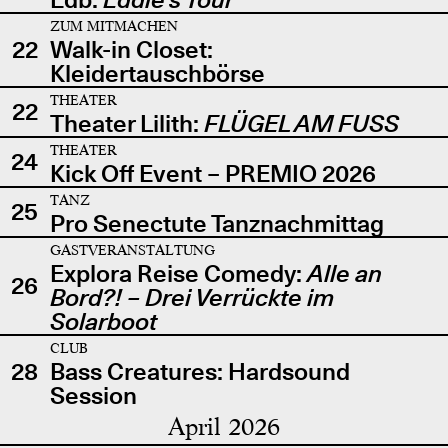
ZUM MITMACHEN
22
Walk-in Closet:
Kleidertauschbörse
THEATER
22
Theater Lilith:
FLÜGEL AM FUSS
THEATER
24
Kick Off Event – PREMIO 2026
TANZ
25
Pro Senectute Tanznachmittag
GASTVERANSTALTUNG
Explora Reise Comedy:
Alle an
26
Bord?! – Drei Verrückte im
Solarboot
CLUB
28
Bass Creatures: Hardsound
Session
April 2026