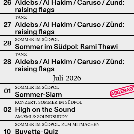
26
Aldebs / Al Hakim / Caruso / Zünd:
raising flags
TANZ
27
Aldebs / Al Hakim / Caruso / Zünd:
raising flags
SOMMER IM SÜDPOL
28
Sommer im Südpol: Rami Thawi
TANZ
28
Aldebs / Al Hakim / Caruso / Zünd:
raising flags
Juli 2026
SOMMER IM SÜDPOL
ABGESAG
01
Sommer-Slam
KONZERT, SOMMER IM SÜDPOL
02
High on the Sound
AMÆMI & SOUNDBUDDY
SOMMER IM SÜDPOL, ZUM MITMACHEN
10
Buvette-Quiz