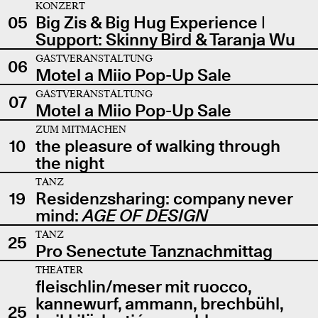
KONZERT
05
Big Zis & Big Hug Experience |
Support: Skinny Bird & Taranja Wu
GASTVERANSTALTUNG
06
Motel a Miio Pop-Up Sale
GASTVERANSTALTUNG
07
Motel a Miio Pop-Up Sale
ZUM MITMACHEN
10
the pleasure of walking through
the night
TANZ
19
Residenzsharing: company never
mind:
AGE OF DESIGN
TANZ
25
Pro Senectute Tanznachmittag
THEATER
fleischlin/meser mit ruocco,
kannewurf, ammann, brechbühl,
25