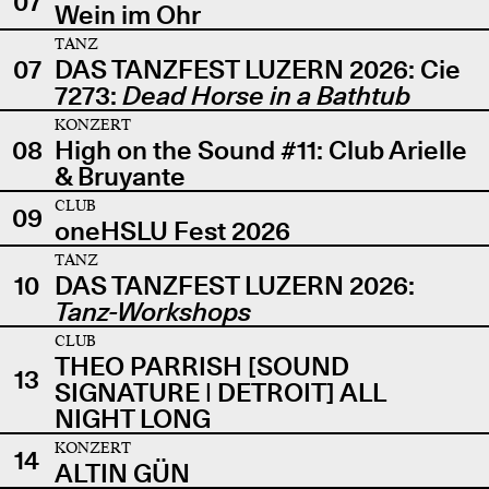
07
Wein im Ohr
TANZ
07
DAS TANZFEST LUZERN 2026: Cie
7273:
Dead Horse in a Bathtub
KONZERT
08
High on the Sound #11: Club Arielle
& Bruyante
CLUB
09
oneHSLU Fest 2026
TANZ
10
DAS TANZFEST LUZERN 2026:
Tanz-Workshops
CLUB
THEO PARRISH [SOUND
13
SIGNATURE | DETROIT] ALL
NIGHT LONG
KONZERT
14
ALTIN GÜN