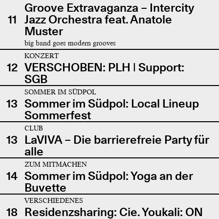
Groove Extravaganza – Intercity
11
Jazz Orchestra feat. Anatole
Muster
big band goes modern grooves
KONZERT
12
VERSCHOBEN: PLH | Support:
SGB
SOMMER IM SÜDPOL
13
Sommer im Südpol: Local Lineup
Sommerfest
CLUB
13
LaVIVA – Die barrierefreie Party für
alle
ZUM MITMACHEN
14
Sommer im Südpol: Yoga an der
Buvette
VERSCHIEDENES
18
Residenzsharing: Cie. Youkali: ON