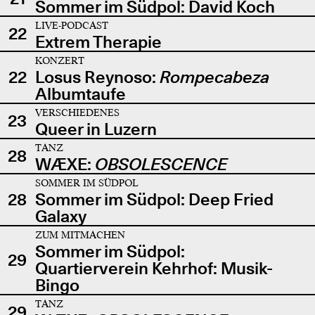
Sommer im Südpol: David Koch
LIVE-PODCAST
22
Extrem Therapie
KONZERT
22
Losus Reynoso:
Rompecabeza
Albumtaufe
VERSCHIEDENES
23
Queer in Luzern
TANZ
28
WÆXE:
OBSOLESCENCE
SOMMER IM SÜDPOL
28
Sommer im Südpol: Deep Fried
Galaxy
ZUM MITMACHEN
Sommer im Südpol:
29
Quartierverein Kehrhof: Musik-
Bingo
TANZ
29