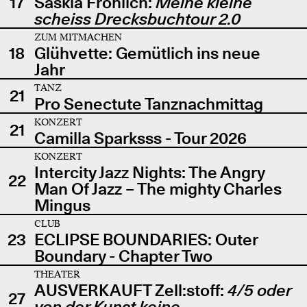
17
Saskia Fröhlich:
Meine kleine
scheiss Drecksbuchtour 2.0
ZUM MITMACHEN
18
Glühvette: Gemütlich ins neue
Jahr
TANZ
21
Pro Senectute Tanznachmittag
KONZERT
21
Camilla Sparksss - Tour 2026
KONZERT
Intercity Jazz Nights: The Angry
22
Man Of Jazz – The mighty Charles
Mingus
CLUB
23
ECLIPSE BOUNDARIES: Outer
Boundary - Chapter Two
THEATER
AUSVERKAUFT Zell:stoff:
4/5 oder
27
von der Kunst keine