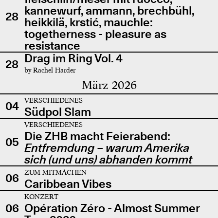
kannewurf, ammann, brechbühl,
28
heikkilä, krstić, mauchle:
togetherness - pleasure as
resistance
Drag im Ring Vol. 4
28
by Rachel Harder
März 2026
VERSCHIEDENES
04
Südpol Slam
VERSCHIEDENES
Die ZHB macht Feierabend:
05
Entfremdung – warum Amerika
sich (und uns) abhanden kommt
ZUM MITMACHEN
06
Caribbean Vibes
KONZERT
06
Opération Zéro - Almost Summer