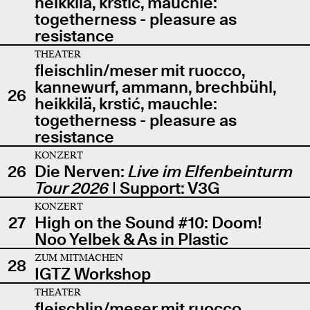
heikkilä, krstić, mauchle:
togetherness - pleasure as
resistance
THEATER
fleischlin/meser mit ruocco,
kannewurf, ammann, brechbühl,
26
heikkilä, krstić, mauchle:
togetherness - pleasure as
resistance
KONZERT
26
Die Nerven:
Live im Elfenbeinturm
Tour 2026
| Support: V3G
KONZERT
27
High on the Sound #10: Doom!
Noo Yelbek & As in Plastic
ZUM MITMACHEN
28
IGTZ Workshop
THEATER
fleischlin/meser mit ruocco,