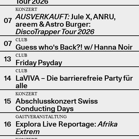
Tour 2026
KONZERT
AUSVERKAUFT:
Jule X, ANRU,
07
areem & Astro Burger:
DiscoTrapper Tour 2026
CLUB
07
Guess who's Back?! w/ Hanna Noir
CLUB
13
Friday Psyday
CLUB
14
LaVIVA – Die barrierefreie Party für
alle
KONZERT
15
Abschlusskonzert Swiss
Conducting Days
GASTVERANSTALTUNG
16
Explora Live Reportage:
Afrika
Extrem