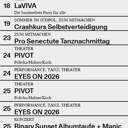
18
LaVIVA
Die barrierefreie Party für alle
SOMMER IM SÜDPOL, ZUM MITMACHEN
19
Crashkurs Selbstverteidigung
ZUM MITMACHEN
23
Pro Senectute Tanznachmittag
THEATER
24
PIVOT
Polivka/Hafner/Koch
PERFORMANCE, TANZ, THEATER
24
EYES ON 2026
THEATER
25
PIVOT
Polivka/Hafner/Koch
PERFORMANCE, TANZ, THEATER
25
EYES ON 2026
KONZERT
25
Binary Sunset Albumtaufe + Manic