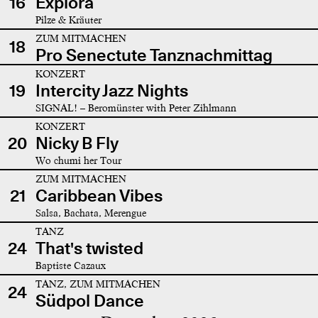
16
Explora
Pilze & Kräuter
ZUM MITMACHEN
18
Pro Senectute Tanznachmittag
KONZERT
19
Intercity Jazz Nights
SIGNAL! – Beromünster with Peter Zihlmann
KONZERT
20
Nicky B Fly
Wo chumi her Tour
ZUM MITMACHEN
21
Caribbean Vibes
Salsa, Bachata, Merengue
TANZ
24
That's twisted
Baptiste Cazaux
TANZ, ZUM MITMACHEN
24
Südpol Dance