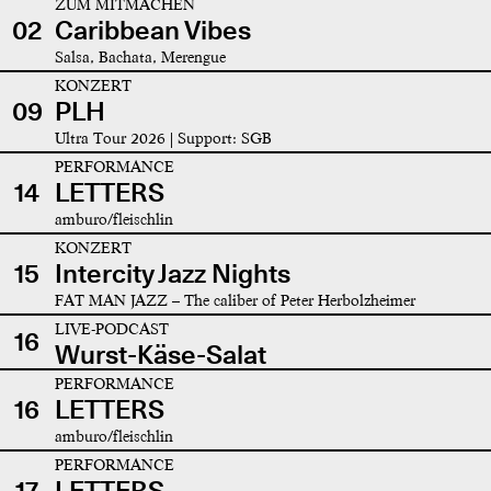
ZUM MITMACHEN
02
Caribbean Vibes
Salsa, Bachata, Merengue
KONZERT
09
PLH
Ultra Tour 2026 | Support: SGB
PERFORMANCE
14
LETTERS
amburo/fleischlin
KONZERT
15
Intercity Jazz Nights
FAT MAN JAZZ – The caliber of Peter Herbolzheimer
LIVE-PODCAST
16
Wurst-Käse-Salat
PERFORMANCE
16
LETTERS
amburo/fleischlin
PERFORMANCE
17
LETTERS