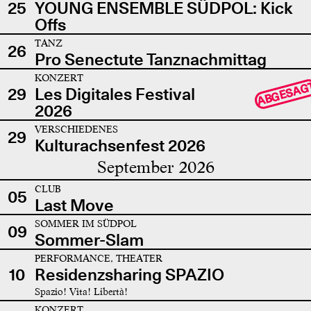
25
YOUNG ENSEMBLE SÜDPOL: Kick
Offs
TANZ
26
Pro Senectute Tanznachmittag
KONZERT
ABGESAG
29
Les Digitales Festival
2026
VERSCHIEDENES
29
Kulturachsenfest 2026
September 2026
CLUB
05
Last Move
SOMMER IM SÜDPOL
09
Sommer-Slam
PERFORMANCE, THEATER
10
Residenzsharing SPAZIO
Spazio! Vita! Libertà!
KONZERT