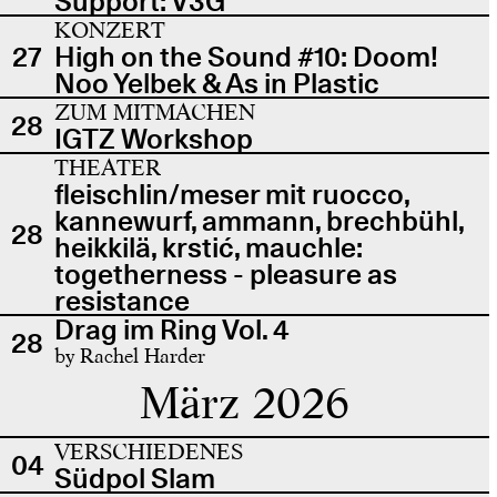
Support: V3G
KONZERT
27
High on the Sound #10: Doom!
Noo Yelbek & As in Plastic
ZUM MITMACHEN
28
IGTZ Workshop
THEATER
fleischlin/meser mit ruocco,
kannewurf, ammann, brechbühl,
28
heikkilä, krstić, mauchle:
togetherness - pleasure as
resistance
Drag im Ring Vol. 4
28
by Rachel Harder
März 2026
VERSCHIEDENES
04
Südpol Slam