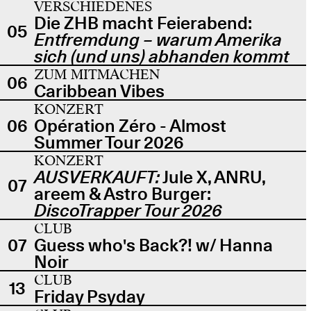
VERSCHIEDENES
Die ZHB macht Feierabend:
05
Entfremdung – warum Amerika
sich (und uns) abhanden kommt
ZUM MITMACHEN
06
Caribbean Vibes
KONZERT
06
Opération Zéro - Almost
Summer Tour 2026
KONZERT
AUSVERKAUFT:
Jule X, ANRU,
07
areem & Astro Burger:
DiscoTrapper Tour 2026
CLUB
07
Guess who's Back?! w/ Hanna
Noir
CLUB
13
Friday Psyday