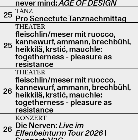
never mind:
AGE OF DESIGN
TANZ
25
Pro Senectute Tanznachmittag
THEATER
fleischlin/meser mit ruocco,
kannewurf, ammann, brechbühl,
25
heikkilä, krstić, mauchle:
togetherness - pleasure as
resistance
THEATER
fleischlin/meser mit ruocco,
kannewurf, ammann, brechbühl,
26
heikkilä, krstić, mauchle:
togetherness - pleasure as
resistance
KONZERT
Die Nerven:
Live im
26
Elfenbeinturm Tour 2026
|