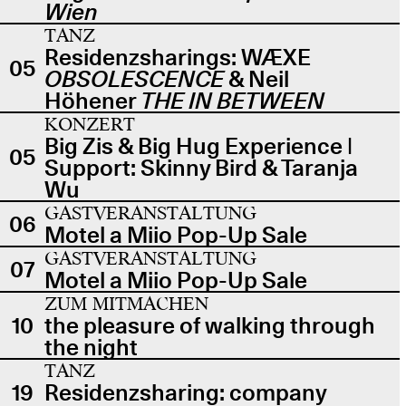
Wien
TANZ
Residenzsharings: WÆXE
05
OBSOLESCENCE
& Neil
Höhener
THE IN BETWEEN
KONZERT
Big Zis & Big Hug Experience |
05
Support: Skinny Bird & Taranja
Wu
GASTVERANSTALTUNG
06
Motel a Miio Pop-Up Sale
GASTVERANSTALTUNG
07
Motel a Miio Pop-Up Sale
ZUM MITMACHEN
10
the pleasure of walking through
the night
TANZ
19
Residenzsharing: company