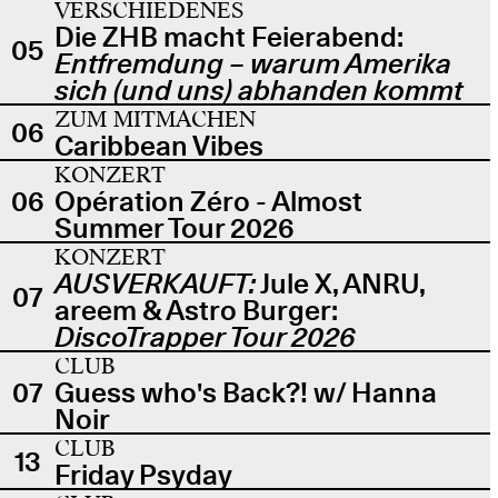
VERSCHIEDENES
Die ZHB macht Feierabend:
05
Entfremdung – warum Amerika
sich (und uns) abhanden kommt
ZUM MITMACHEN
06
Caribbean Vibes
KONZERT
06
Opération Zéro - Almost
Summer Tour 2026
KONZERT
AUSVERKAUFT:
Jule X, ANRU,
07
areem & Astro Burger:
DiscoTrapper Tour 2026
CLUB
07
Guess who's Back?! w/ Hanna
Noir
CLUB
13
Friday Psyday