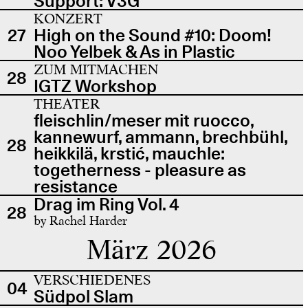
Support: V3G
KONZERT
27
High on the Sound #10: Doom!
Noo Yelbek & As in Plastic
ZUM MITMACHEN
28
IGTZ Workshop
THEATER
fleischlin/meser mit ruocco,
kannewurf, ammann, brechbühl,
28
heikkilä, krstić, mauchle:
togetherness - pleasure as
resistance
Drag im Ring Vol. 4
28
by Rachel Harder
März 2026
VERSCHIEDENES
04
Südpol Slam