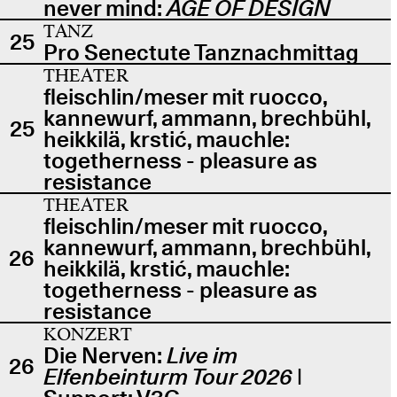
never mind:
AGE OF DESIGN
TANZ
25
Pro Senectute Tanznachmittag
THEATER
fleischlin/meser mit ruocco,
kannewurf, ammann, brechbühl,
25
heikkilä, krstić, mauchle:
togetherness - pleasure as
resistance
THEATER
fleischlin/meser mit ruocco,
kannewurf, ammann, brechbühl,
26
heikkilä, krstić, mauchle:
togetherness - pleasure as
resistance
KONZERT
Die Nerven:
Live im
26
Elfenbeinturm Tour 2026
|