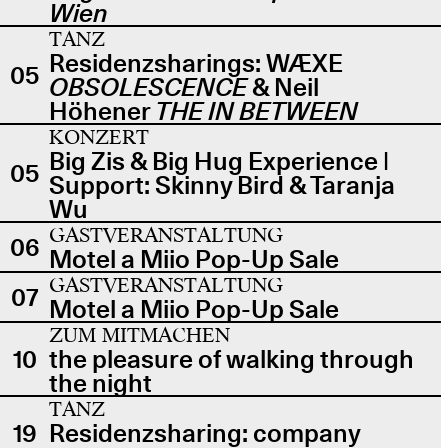
Wien
TANZ
Residenzsharings: WÆXE
05
OBSOLESCENCE
& Neil
Höhener
THE IN BETWEEN
KONZERT
Big Zis & Big Hug Experience |
05
Support: Skinny Bird & Taranja
Wu
GASTVERANSTALTUNG
06
Motel a Miio Pop-Up Sale
GASTVERANSTALTUNG
07
Motel a Miio Pop-Up Sale
ZUM MITMACHEN
10
the pleasure of walking through
the night
TANZ
19
Residenzsharing: company