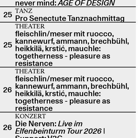
never mind:
AGE OF DESIGN
TANZ
25
Pro Senectute Tanznachmittag
THEATER
fleischlin/meser mit ruocco,
kannewurf, ammann, brechbühl,
25
heikkilä, krstić, mauchle:
togetherness - pleasure as
resistance
THEATER
fleischlin/meser mit ruocco,
kannewurf, ammann, brechbühl,
26
heikkilä, krstić, mauchle:
togetherness - pleasure as
resistance
KONZERT
Die Nerven:
Live im
26
Elfenbeinturm Tour 2026
|