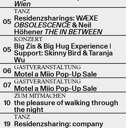
Wien
TANZ
Residenzsharings: WÆXE
05
OBSOLESCENCE
& Neil
Höhener
THE IN BETWEEN
KONZERT
Big Zis & Big Hug Experience |
05
Support: Skinny Bird & Taranja
Wu
GASTVERANSTALTUNG
06
Motel a Miio Pop-Up Sale
GASTVERANSTALTUNG
07
Motel a Miio Pop-Up Sale
ZUM MITMACHEN
10
the pleasure of walking through
the night
TANZ
19
Residenzsharing: company