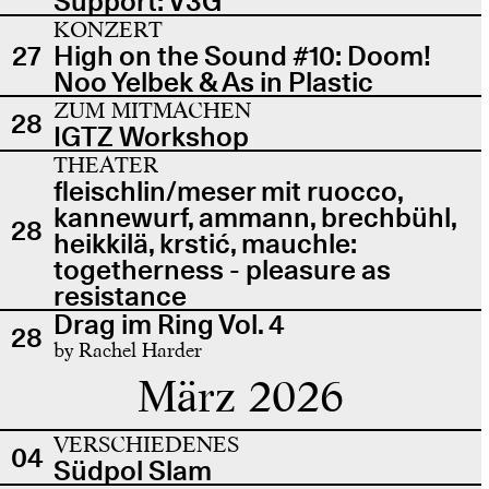
Support: V3G
KONZERT
27
High on the Sound #10: Doom!
Noo Yelbek & As in Plastic
ZUM MITMACHEN
28
IGTZ Workshop
THEATER
fleischlin/meser mit ruocco,
kannewurf, ammann, brechbühl,
28
heikkilä, krstić, mauchle:
togetherness - pleasure as
resistance
Drag im Ring Vol. 4
28
by Rachel Harder
März 2026
VERSCHIEDENES
04
Südpol Slam