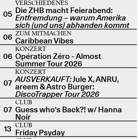
VERSCHIEDENES
Die ZHB macht Feierabend:
05
Entfremdung – warum Amerika
sich (und uns) abhanden kommt
ZUM MITMACHEN
06
Caribbean Vibes
KONZERT
06
Opération Zéro - Almost
Summer Tour 2026
KONZERT
AUSVERKAUFT:
Jule X, ANRU,
07
areem & Astro Burger:
DiscoTrapper Tour 2026
CLUB
07
Guess who's Back?! w/ Hanna
Noir
CLUB
13
Friday Psyday