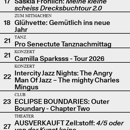
17
Saskia Fröhlich:
Meine kleine
scheiss Drecksbuchtour 2.0
ZUM MITMACHEN
18
Glühvette: Gemütlich ins neue
Jahr
TANZ
21
Pro Senectute Tanznachmittag
KONZERT
21
Camilla Sparksss - Tour 2026
KONZERT
Intercity Jazz Nights: The Angry
22
Man Of Jazz – The mighty Charles
Mingus
CLUB
23
ECLIPSE BOUNDARIES: Outer
Boundary - Chapter Two
THEATER
AUSVERKAUFT Zell:stoff:
4/5 oder
27
von der Kunst keine