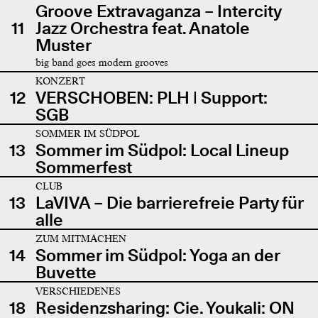
Groove Extravaganza – Intercity
11
Jazz Orchestra feat. Anatole
Muster
big band goes modern grooves
KONZERT
12
VERSCHOBEN: PLH | Support:
SGB
SOMMER IM SÜDPOL
13
Sommer im Südpol: Local Lineup
Sommerfest
CLUB
13
LaVIVA – Die barrierefreie Party für
alle
ZUM MITMACHEN
14
Sommer im Südpol: Yoga an der
Buvette
VERSCHIEDENES
18
Residenzsharing: Cie. Youkali: ON