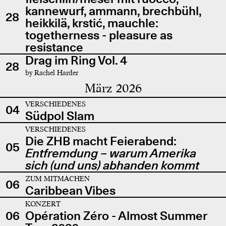
kannewurf, ammann, brechbühl,
28
heikkilä, krstić, mauchle:
togetherness - pleasure as
resistance
Drag im Ring Vol. 4
28
by Rachel Harder
März 2026
VERSCHIEDENES
04
Südpol Slam
VERSCHIEDENES
Die ZHB macht Feierabend:
05
Entfremdung – warum Amerika
sich (und uns) abhanden kommt
ZUM MITMACHEN
06
Caribbean Vibes
KONZERT
06
Opération Zéro - Almost Summer