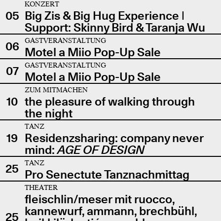
KONZERT
05
Big Zis & Big Hug Experience |
Support: Skinny Bird & Taranja Wu
GASTVERANSTALTUNG
06
Motel a Miio Pop-Up Sale
GASTVERANSTALTUNG
07
Motel a Miio Pop-Up Sale
ZUM MITMACHEN
10
the pleasure of walking through
the night
TANZ
19
Residenzsharing: company never
mind:
AGE OF DESIGN
TANZ
25
Pro Senectute Tanznachmittag
THEATER
fleischlin/meser mit ruocco,
kannewurf, ammann, brechbühl,
25