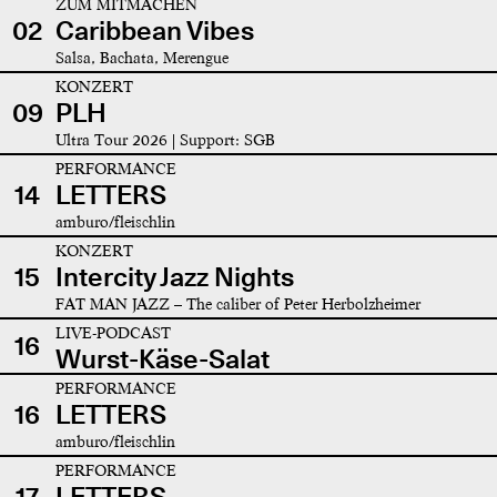
ZUM MITMACHEN
02
Caribbean Vibes
Salsa, Bachata, Merengue
KONZERT
09
PLH
Ultra Tour 2026 | Support: SGB
PERFORMANCE
14
LETTERS
amburo/fleischlin
KONZERT
15
Intercity Jazz Nights
FAT MAN JAZZ – The caliber of Peter Herbolzheimer
LIVE-PODCAST
16
Wurst-Käse-Salat
PERFORMANCE
16
LETTERS
amburo/fleischlin
PERFORMANCE
17
LETTERS