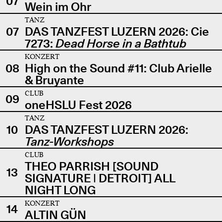
07
Wein im Ohr
TANZ
07
DAS TANZFEST LUZERN 2026: Cie
7273:
Dead Horse in a Bathtub
KONZERT
08
High on the Sound #11: Club Arielle
& Bruyante
CLUB
09
oneHSLU Fest 2026
TANZ
10
DAS TANZFEST LUZERN 2026:
Tanz-Workshops
CLUB
THEO PARRISH [SOUND
13
SIGNATURE | DETROIT] ALL
NIGHT LONG
KONZERT
14
ALTIN GÜN