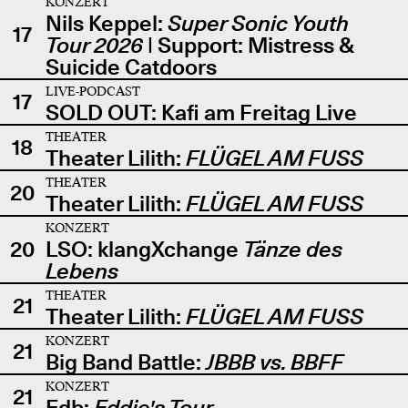
KONZERT
Nils Keppel:
Super Sonic Youth
17
Tour 2026
| Support: Mistress &
Suicide Catdoors
LIVE-PODCAST
17
SOLD OUT: Kafi am Freitag Live
THEATER
18
Theater Lilith:
FLÜGEL AM FUSS
THEATER
20
Theater Lilith:
FLÜGEL AM FUSS
KONZERT
20
LSO: klangXchange
Tänze des
Lebens
THEATER
21
Theater Lilith:
FLÜGEL AM FUSS
KONZERT
21
Big Band Battle:
JBBB vs. BBFF
KONZERT
21
Edb:
Eddie's Tour