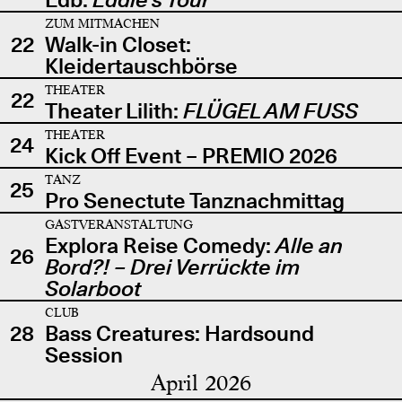
ZUM MITMACHEN
22
Walk-in Closet:
Kleidertauschbörse
THEATER
22
Theater Lilith:
FLÜGEL AM FUSS
THEATER
24
Kick Off Event – PREMIO 2026
TANZ
25
Pro Senectute Tanznachmittag
GASTVERANSTALTUNG
Explora Reise Comedy:
Alle an
26
Bord?! – Drei Verrückte im
Solarboot
CLUB
28
Bass Creatures: Hardsound
Session
April 2026