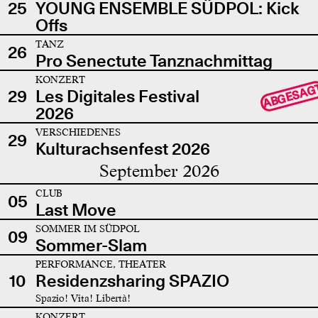
25
YOUNG ENSEMBLE SÜDPOL: Kick
Offs
TANZ
26
Pro Senectute Tanznachmittag
KONZERT
ABGESAG
29
Les Digitales Festival
2026
VERSCHIEDENES
29
Kulturachsenfest 2026
September 2026
CLUB
05
Last Move
SOMMER IM SÜDPOL
09
Sommer-Slam
PERFORMANCE, THEATER
10
Residenzsharing SPAZIO
Spazio! Vita! Libertà!
KONZERT