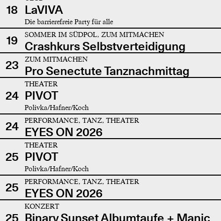
18
LaVIVA
Die barrierefreie Party für alle
SOMMER IM SÜDPOL, ZUM MITMACHEN
19
Crashkurs Selbstverteidigung
ZUM MITMACHEN
23
Pro Senectute Tanznachmittag
THEATER
24
PIVOT
Polivka/Hafner/Koch
PERFORMANCE, TANZ, THEATER
24
EYES ON 2026
THEATER
25
PIVOT
Polivka/Hafner/Koch
PERFORMANCE, TANZ, THEATER
25
EYES ON 2026
KONZERT
25
Binary Sunset Albumtaufe + Manic