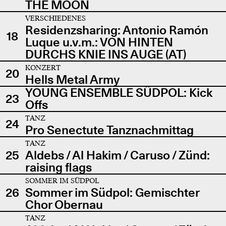
THE MOON
VERSCHIEDENES
Residenzsharing: Antonio Ramón
18
Luque u.v.m.: VON HINTEN
DURCHS KNIE INS AUGE (AT)
KONZERT
20
Hells Metal Army
YOUNG ENSEMBLE SÜDPOL: Kick
23
Offs
TANZ
24
Pro Senectute Tanznachmittag
TANZ
25
Aldebs / Al Hakim / Caruso / Zünd:
raising flags
SOMMER IM SÜDPOL
26
Sommer im Südpol: Gemischter
Chor Obernau
TANZ