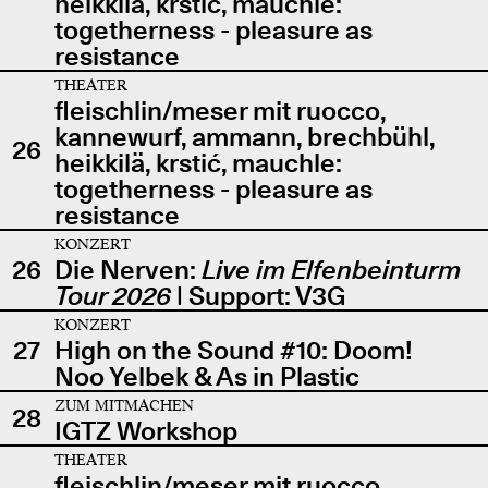
heikkilä, krstić, mauchle:
togetherness - pleasure as
resistance
THEATER
fleischlin/meser mit ruocco,
kannewurf, ammann, brechbühl,
26
heikkilä, krstić, mauchle:
togetherness - pleasure as
resistance
KONZERT
26
Die Nerven:
Live im Elfenbeinturm
Tour 2026
| Support: V3G
KONZERT
27
High on the Sound #10: Doom!
Noo Yelbek & As in Plastic
ZUM MITMACHEN
28
IGTZ Workshop
THEATER
fleischlin/meser mit ruocco,