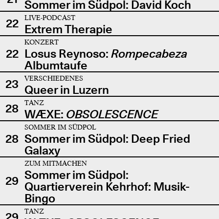
Sommer im Südpol: David Koch
LIVE-PODCAST
22
Extrem Therapie
KONZERT
22
Losus Reynoso:
Rompecabeza
Albumtaufe
VERSCHIEDENES
23
Queer in Luzern
TANZ
28
WÆXE:
OBSOLESCENCE
SOMMER IM SÜDPOL
28
Sommer im Südpol: Deep Fried
Galaxy
ZUM MITMACHEN
Sommer im Südpol:
29
Quartierverein Kehrhof: Musik-
Bingo
TANZ
29