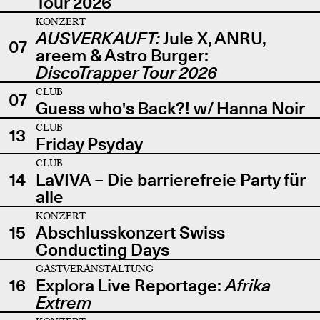
Tour 2026
KONZERT
AUSVERKAUFT:
Jule X, ANRU,
07
areem & Astro Burger:
DiscoTrapper Tour 2026
CLUB
07
Guess who's Back?! w/ Hanna Noir
CLUB
13
Friday Psyday
CLUB
14
LaVIVA – Die barrierefreie Party für
alle
KONZERT
15
Abschlusskonzert Swiss
Conducting Days
GASTVERANSTALTUNG
16
Explora Live Reportage:
Afrika
Extrem