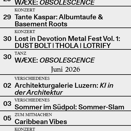
WÆXE:
OBSOLESCENCE
KONZERT
29
Tante Kaspar: Albumtaufe &
Basement Roots
KONZERT
30
Lost in Devotion Metal Fest Vol. 1:
DUST BOLT | THOLA | LOTRIFY
TANZ
30
WÆXE:
OBSOLESCENCE
Juni 2026
VERSCHIEDENES
02
Architekturgalerie Luzern:
KI in
der Architektur
VERSCHIEDENES
03
Sommer im Südpol: Sommer-Slam
ZUM MITMACHEN
05
Caribbean Vibes
KONZERT