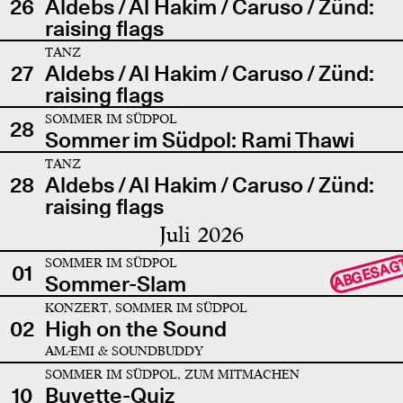
26
Aldebs / Al Hakim / Caruso / Zünd:
raising flags
TANZ
27
Aldebs / Al Hakim / Caruso / Zünd:
raising flags
SOMMER IM SÜDPOL
28
Sommer im Südpol: Rami Thawi
TANZ
28
Aldebs / Al Hakim / Caruso / Zünd:
raising flags
Juli 2026
SOMMER IM SÜDPOL
ABGESAG
01
Sommer-Slam
KONZERT, SOMMER IM SÜDPOL
02
High on the Sound
AMÆMI & SOUNDBUDDY
SOMMER IM SÜDPOL, ZUM MITMACHEN
10
Buvette-Quiz