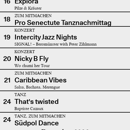
16
Explora
Pilze & Kräuter
ZUM MITMACHEN
18
Pro Senectute Tanznachmittag
KONZERT
19
Intercity Jazz Nights
SIGNAL! – Beromünster with Peter Zihlmann
KONZERT
20
Nicky B Fly
Wo chumi her Tour
ZUM MITMACHEN
21
Caribbean Vibes
Salsa, Bachata, Merengue
TANZ
24
That's twisted
Baptiste Cazaux
TANZ, ZUM MITMACHEN
24
Südpol Dance