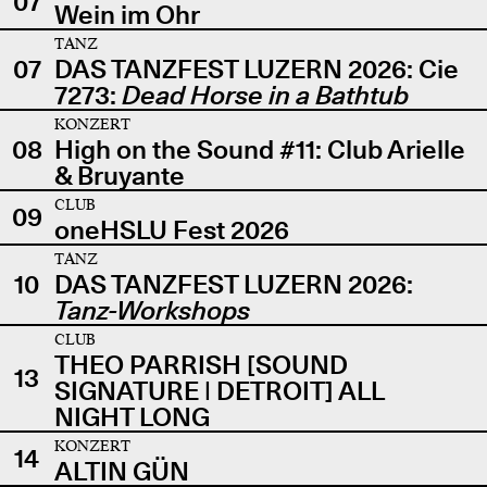
07
Wein im Ohr
TANZ
07
DAS TANZFEST LUZERN 2026: Cie
7273:
Dead Horse in a Bathtub
KONZERT
08
High on the Sound #11: Club Arielle
& Bruyante
CLUB
09
oneHSLU Fest 2026
TANZ
10
DAS TANZFEST LUZERN 2026:
Tanz-Workshops
CLUB
THEO PARRISH [SOUND
13
SIGNATURE | DETROIT] ALL
NIGHT LONG
KONZERT
14
ALTIN GÜN