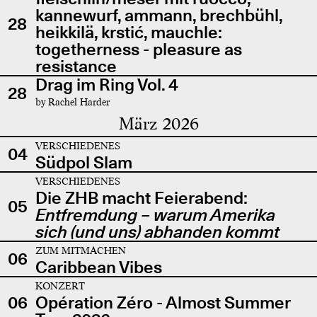
kannewurf, ammann, brechbühl,
28
heikkilä, krstić, mauchle:
togetherness - pleasure as
resistance
Drag im Ring Vol. 4
28
by Rachel Harder
März 2026
VERSCHIEDENES
04
Südpol Slam
VERSCHIEDENES
Die ZHB macht Feierabend:
05
Entfremdung – warum Amerika
sich (und uns) abhanden kommt
ZUM MITMACHEN
06
Caribbean Vibes
KONZERT
06
Opération Zéro - Almost Summer