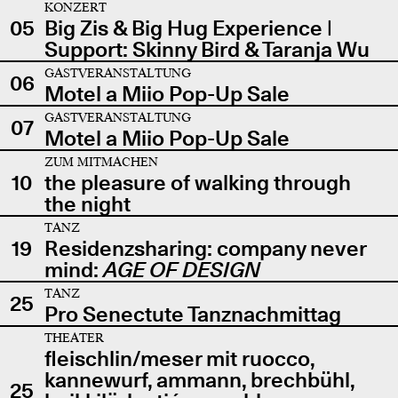
KONZERT
05
Big Zis & Big Hug Experience |
Support: Skinny Bird & Taranja Wu
GASTVERANSTALTUNG
06
Motel a Miio Pop-Up Sale
GASTVERANSTALTUNG
07
Motel a Miio Pop-Up Sale
ZUM MITMACHEN
10
the pleasure of walking through
the night
TANZ
19
Residenzsharing: company never
mind:
AGE OF DESIGN
TANZ
25
Pro Senectute Tanznachmittag
THEATER
fleischlin/meser mit ruocco,
kannewurf, ammann, brechbühl,
25