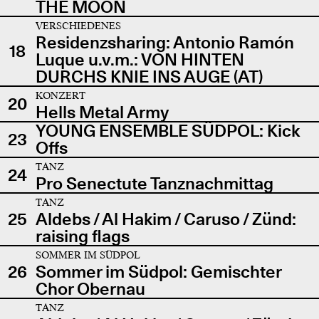
THE MOON
VERSCHIEDENES
Residenzsharing: Antonio Ramón
18
Luque u.v.m.: VON HINTEN
DURCHS KNIE INS AUGE (AT)
KONZERT
20
Hells Metal Army
YOUNG ENSEMBLE SÜDPOL: Kick
23
Offs
TANZ
24
Pro Senectute Tanznachmittag
TANZ
25
Aldebs / Al Hakim / Caruso / Zünd:
raising flags
SOMMER IM SÜDPOL
26
Sommer im Südpol: Gemischter
Chor Obernau
TANZ