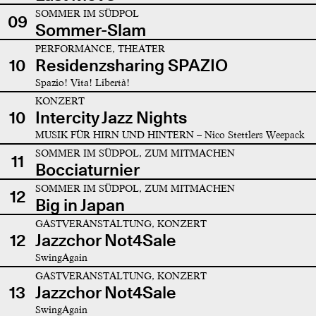
SOMMER IM SÜDPOL
09
Sommer-Slam
PERFORMANCE, THEATER
10
Residenzsharing SPAZIO
Spazio! Vita! Libertà!
KONZERT
10
Intercity Jazz Nights
MUSIK FÜR HIRN UND HINTERN – Nico Stettlers Weepack
SOMMER IM SÜDPOL, ZUM MITMACHEN
11
Bocciaturnier
SOMMER IM SÜDPOL, ZUM MITMACHEN
12
Big in Japan
GASTVERANSTALTUNG, KONZERT
12
Jazzchor Not4Sale
SwingAgain
GASTVERANSTALTUNG, KONZERT
13
Jazzchor Not4Sale
SwingAgain