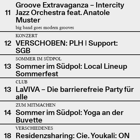
Groove Extravaganza – Intercity
11
Jazz Orchestra feat. Anatole
Muster
big band goes modern grooves
KONZERT
12
VERSCHOBEN: PLH | Support:
SGB
SOMMER IM SÜDPOL
13
Sommer im Südpol: Local Lineup
Sommerfest
CLUB
13
LaVIVA – Die barrierefreie Party für
alle
ZUM MITMACHEN
14
Sommer im Südpol: Yoga an der
Buvette
VERSCHIEDENES
18
Residenzsharing: Cie. Youkali: ON