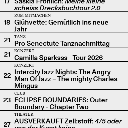
17
Saskia Fröhlich:
Meine kleine
scheiss Drecksbuchtour 2.0
ZUM MITMACHEN
18
Glühvette: Gemütlich ins neue
Jahr
TANZ
21
Pro Senectute Tanznachmittag
KONZERT
21
Camilla Sparksss - Tour 2026
KONZERT
Intercity Jazz Nights: The Angry
22
Man Of Jazz – The mighty Charles
Mingus
CLUB
23
ECLIPSE BOUNDARIES: Outer
Boundary - Chapter Two
THEATER
AUSVERKAUFT Zell:stoff:
4/5 oder
27
von der Kunst keine