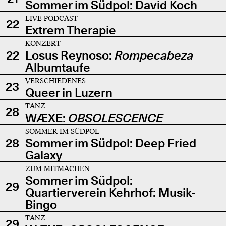
Sommer im Südpol: David Koch
LIVE-PODCAST
22
Extrem Therapie
KONZERT
22
Losus Reynoso:
Rompecabeza
Albumtaufe
VERSCHIEDENES
23
Queer in Luzern
TANZ
28
WÆXE:
OBSOLESCENCE
SOMMER IM SÜDPOL
28
Sommer im Südpol: Deep Fried
Galaxy
ZUM MITMACHEN
Sommer im Südpol:
29
Quartierverein Kehrhof: Musik-
Bingo
TANZ
29