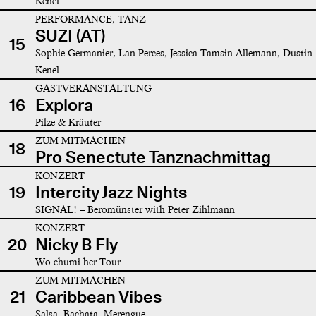
Kenel
PERFORMANCE, TANZ
SUZI (AT)
15
Sophie Germanier, Lan Perces, Jessica Tamsin Allemann, Dustin
Kenel
GASTVERANSTALTUNG
16
Explora
Pilze & Kräuter
ZUM MITMACHEN
18
Pro Senectute Tanznachmittag
KONZERT
19
Intercity Jazz Nights
SIGNAL! – Beromünster with Peter Zihlmann
KONZERT
20
Nicky B Fly
Wo chumi her Tour
ZUM MITMACHEN
21
Caribbean Vibes
Salsa, Bachata, Merengue