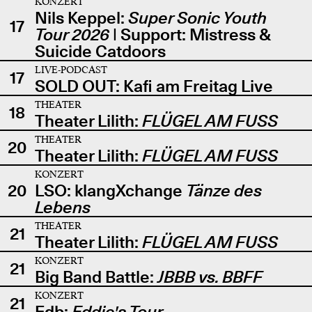
KONZERT
Nils Keppel:
Super Sonic Youth
17
Tour 2026
| Support: Mistress &
Suicide Catdoors
LIVE-PODCAST
17
SOLD OUT: Kafi am Freitag Live
THEATER
18
Theater Lilith:
FLÜGEL AM FUSS
THEATER
20
Theater Lilith:
FLÜGEL AM FUSS
KONZERT
20
LSO: klangXchange
Tänze des
Lebens
THEATER
21
Theater Lilith:
FLÜGEL AM FUSS
KONZERT
21
Big Band Battle:
JBBB vs. BBFF
KONZERT
21
Edb:
Eddie's Tour