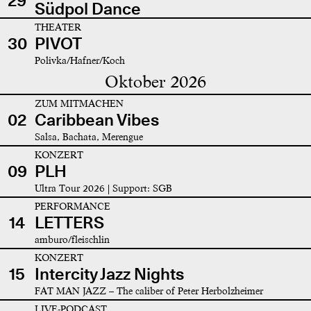
29
Südpol Dance
THEATER
30
PIVOT
Polivka/Hafner/Koch
Oktober 2026
ZUM MITMACHEN
02
Caribbean Vibes
Salsa, Bachata, Merengue
KONZERT
09
PLH
Ultra Tour 2026 | Support: SGB
PERFORMANCE
14
LETTERS
amburo/fleischlin
KONZERT
15
Intercity Jazz Nights
FAT MAN JAZZ – The caliber of Peter Herbolzheimer
LIVE-PODCAST