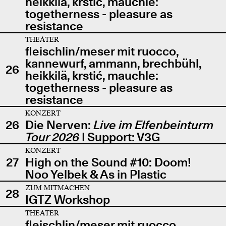
heikkilä, krstić, mauchle:
togetherness - pleasure as
resistance
THEATER
fleischlin/meser mit ruocco,
kannewurf, ammann, brechbühl,
26
heikkilä, krstić, mauchle:
togetherness - pleasure as
resistance
KONZERT
26
Die Nerven:
Live im Elfenbeinturm
Tour 2026
| Support: V3G
KONZERT
27
High on the Sound #10: Doom!
Noo Yelbek & As in Plastic
ZUM MITMACHEN
28
IGTZ Workshop
THEATER
fleischlin/meser mit ruocco,