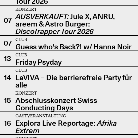
Tour 2026
KONZERT
AUSVERKAUFT:
Jule X, ANRU,
07
areem & Astro Burger:
DiscoTrapper Tour 2026
CLUB
07
Guess who's Back?! w/ Hanna Noir
CLUB
13
Friday Psyday
CLUB
14
LaVIVA – Die barrierefreie Party für
alle
KONZERT
15
Abschlusskonzert Swiss
Conducting Days
GASTVERANSTALTUNG
16
Explora Live Reportage:
Afrika
Extrem