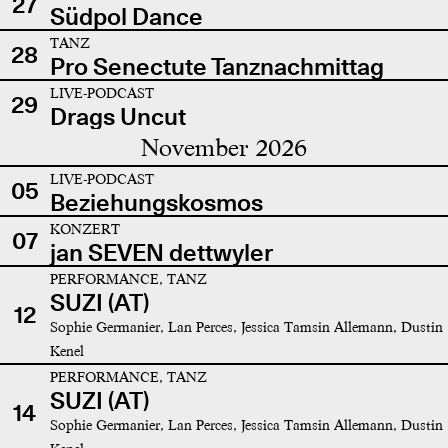
27
Südpol Dance
TANZ
28
Pro Senectute Tanznachmittag
LIVE-PODCAST
29
Drags Uncut
November 2026
LIVE-PODCAST
05
Beziehungskosmos
KONZERT
07
jan SEVEN dettwyler
PERFORMANCE, TANZ
SUZI (AT)
12
Sophie Germanier, Lan Perces, Jessica Tamsin Allemann, Dustin
Kenel
PERFORMANCE, TANZ
SUZI (AT)
14
Sophie Germanier, Lan Perces, Jessica Tamsin Allemann, Dustin