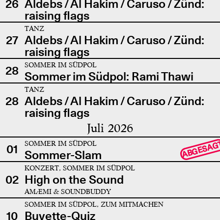
26
Aldebs / Al Hakim / Caruso / Zünd:
raising flags
TANZ
27
Aldebs / Al Hakim / Caruso / Zünd:
raising flags
SOMMER IM SÜDPOL
28
Sommer im Südpol: Rami Thawi
TANZ
28
Aldebs / Al Hakim / Caruso / Zünd:
raising flags
Juli 2026
SOMMER IM SÜDPOL
ABGESAG
01
Sommer-Slam
KONZERT, SOMMER IM SÜDPOL
02
High on the Sound
AMÆMI & SOUNDBUDDY
SOMMER IM SÜDPOL, ZUM MITMACHEN
10
Buvette-Quiz