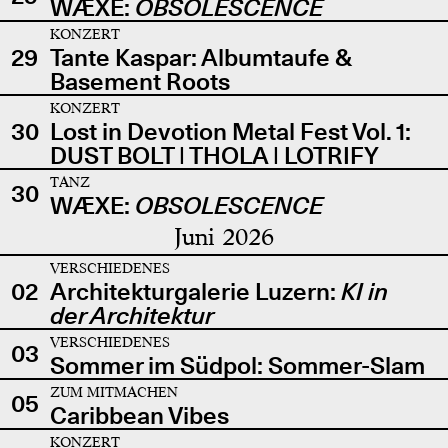
WÆXE:
OBSOLESCENCE
KONZERT
29
Tante Kaspar: Albumtaufe &
Basement Roots
KONZERT
30
Lost in Devotion Metal Fest Vol. 1:
DUST BOLT | THOLA | LOTRIFY
TANZ
30
WÆXE:
OBSOLESCENCE
Juni 2026
VERSCHIEDENES
02
Architekturgalerie Luzern:
KI in
der Architektur
VERSCHIEDENES
03
Sommer im Südpol: Sommer-Slam
ZUM MITMACHEN
05
Caribbean Vibes
KONZERT