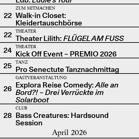
ZUM MITMACHEN
22
Walk-in Closet:
Kleidertauschbörse
THEATER
22
Theater Lilith:
FLÜGEL AM FUSS
THEATER
24
Kick Off Event – PREMIO 2026
TANZ
25
Pro Senectute Tanznachmittag
GASTVERANSTALTUNG
Explora Reise Comedy:
Alle an
26
Bord?! – Drei Verrückte im
Solarboot
CLUB
28
Bass Creatures: Hardsound
Session
April 2026