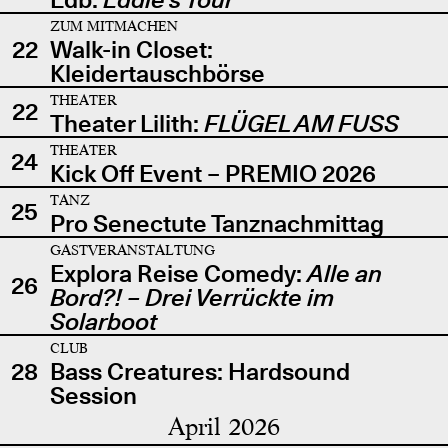
ZUM MITMACHEN
22
Walk-in Closet:
Kleidertauschbörse
THEATER
22
Theater Lilith:
FLÜGEL AM FUSS
THEATER
24
Kick Off Event – PREMIO 2026
TANZ
25
Pro Senectute Tanznachmittag
GASTVERANSTALTUNG
Explora Reise Comedy:
Alle an
26
Bord?! – Drei Verrückte im
Solarboot
CLUB
28
Bass Creatures: Hardsound
Session
April 2026