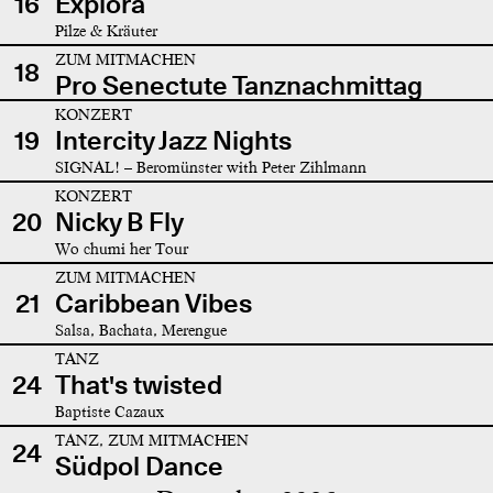
16
Explora
Pilze & Kräuter
ZUM MITMACHEN
18
Pro Senectute Tanznachmittag
KONZERT
19
Intercity Jazz Nights
SIGNAL! – Beromünster with Peter Zihlmann
KONZERT
20
Nicky B Fly
Wo chumi her Tour
ZUM MITMACHEN
21
Caribbean Vibes
Salsa, Bachata, Merengue
TANZ
24
That's twisted
Baptiste Cazaux
TANZ, ZUM MITMACHEN
24
Südpol Dance