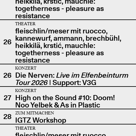
heikkilä, krstić, mauchle:
togetherness - pleasure as
resistance
THEATER
fleischlin/meser mit ruocco,
kannewurf, ammann, brechbühl,
26
heikkilä, krstić, mauchle:
togetherness - pleasure as
resistance
KONZERT
26
Die Nerven:
Live im Elfenbeinturm
Tour 2026
| Support: V3G
KONZERT
27
High on the Sound #10: Doom!
Noo Yelbek & As in Plastic
ZUM MITMACHEN
28
IGTZ Workshop
THEATER
fleischlin/meser mit ruocco,