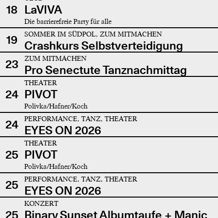
18
LaVIVA
Die barrierefreie Party für alle
SOMMER IM SÜDPOL, ZUM MITMACHEN
19
Crashkurs Selbstverteidigung
ZUM MITMACHEN
23
Pro Senectute Tanznachmittag
THEATER
24
PIVOT
Polivka/Hafner/Koch
PERFORMANCE, TANZ, THEATER
24
EYES ON 2026
THEATER
25
PIVOT
Polivka/Hafner/Koch
PERFORMANCE, TANZ, THEATER
25
EYES ON 2026
KONZERT
25
Binary Sunset Albumtaufe + Manic