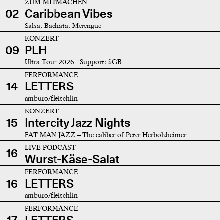
ZUM MITMACHEN
02
Caribbean Vibes
Salsa, Bachata, Merengue
KONZERT
09
PLH
Ultra Tour 2026 | Support: SGB
PERFORMANCE
14
LETTERS
amburo/fleischlin
KONZERT
15
Intercity Jazz Nights
FAT MAN JAZZ – The caliber of Peter Herbolzheimer
LIVE-PODCAST
16
Wurst-Käse-Salat
PERFORMANCE
16
LETTERS
amburo/fleischlin
PERFORMANCE
17
LETTERS