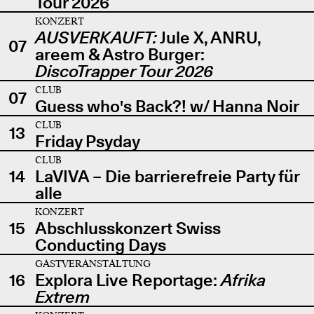
Tour 2026
KONZERT
AUSVERKAUFT:
Jule X, ANRU,
07
areem & Astro Burger:
DiscoTrapper Tour 2026
CLUB
07
Guess who's Back?! w/ Hanna Noir
CLUB
13
Friday Psyday
CLUB
14
LaVIVA – Die barrierefreie Party für
alle
KONZERT
15
Abschlusskonzert Swiss
Conducting Days
GASTVERANSTALTUNG
16
Explora Live Reportage:
Afrika
Extrem