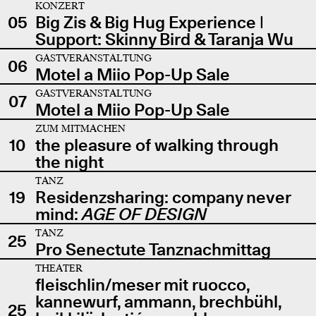
KONZERT
05
Big Zis & Big Hug Experience |
Support: Skinny Bird & Taranja Wu
GASTVERANSTALTUNG
06
Motel a Miio Pop-Up Sale
GASTVERANSTALTUNG
07
Motel a Miio Pop-Up Sale
ZUM MITMACHEN
10
the pleasure of walking through
the night
TANZ
19
Residenzsharing: company never
mind:
AGE OF DESIGN
TANZ
25
Pro Senectute Tanznachmittag
THEATER
fleischlin/meser mit ruocco,
kannewurf, ammann, brechbühl,
25