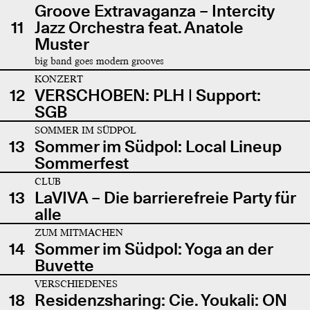
Groove Extravaganza – Intercity
11
Jazz Orchestra feat. Anatole
Muster
big band goes modern grooves
KONZERT
12
VERSCHOBEN: PLH | Support:
SGB
SOMMER IM SÜDPOL
13
Sommer im Südpol: Local Lineup
Sommerfest
CLUB
13
LaVIVA – Die barrierefreie Party für
alle
ZUM MITMACHEN
14
Sommer im Südpol: Yoga an der
Buvette
VERSCHIEDENES
18
Residenzsharing: Cie. Youkali: ON