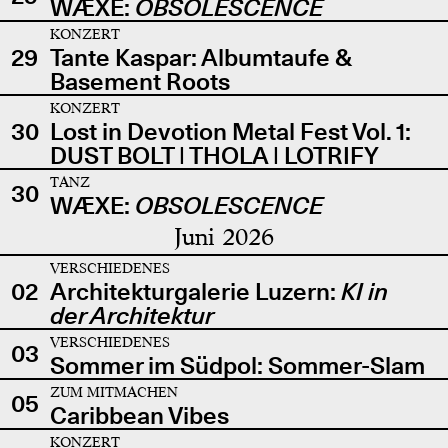
WÆXE:
OBSOLESCENCE
KONZERT
29
Tante Kaspar: Albumtaufe &
Basement Roots
KONZERT
30
Lost in Devotion Metal Fest Vol. 1:
DUST BOLT | THOLA | LOTRIFY
TANZ
30
WÆXE:
OBSOLESCENCE
Juni 2026
VERSCHIEDENES
02
Architekturgalerie Luzern:
KI in
der Architektur
VERSCHIEDENES
03
Sommer im Südpol: Sommer-Slam
ZUM MITMACHEN
05
Caribbean Vibes
KONZERT