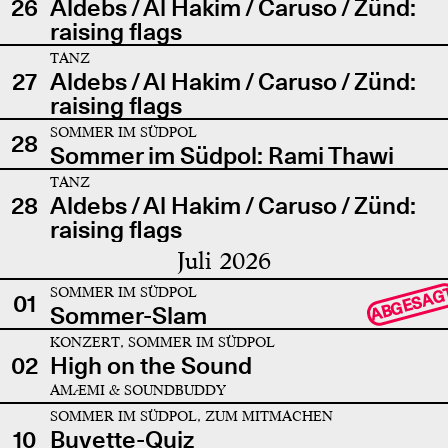
26
Aldebs / Al Hakim / Caruso / Zünd:
raising flags
TANZ
27
Aldebs / Al Hakim / Caruso / Zünd:
raising flags
SOMMER IM SÜDPOL
28
Sommer im Südpol: Rami Thawi
TANZ
28
Aldebs / Al Hakim / Caruso / Zünd:
raising flags
Juli 2026
SOMMER IM SÜDPOL
ABGESAG
01
Sommer-Slam
KONZERT, SOMMER IM SÜDPOL
02
High on the Sound
AMÆMI & SOUNDBUDDY
SOMMER IM SÜDPOL, ZUM MITMACHEN
10
Buvette-Quiz