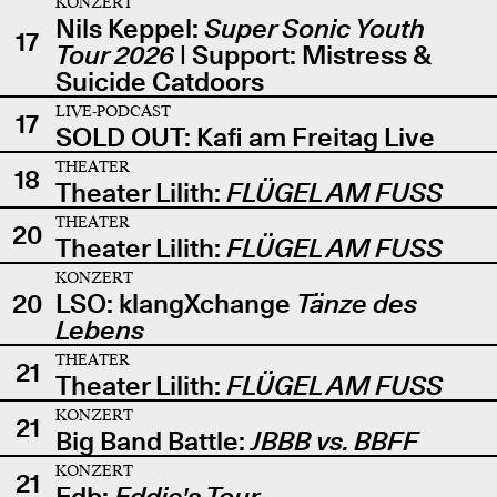
KONZERT
Nils Keppel:
Super Sonic Youth
17
Tour 2026
| Support: Mistress &
Suicide Catdoors
LIVE-PODCAST
17
SOLD OUT: Kafi am Freitag Live
THEATER
18
Theater Lilith:
FLÜGEL AM FUSS
THEATER
20
Theater Lilith:
FLÜGEL AM FUSS
KONZERT
20
LSO: klangXchange
Tänze des
Lebens
THEATER
21
Theater Lilith:
FLÜGEL AM FUSS
KONZERT
21
Big Band Battle:
JBBB vs. BBFF
KONZERT
21
Edb:
Eddie's Tour