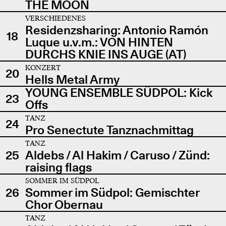
THE MOON
VERSCHIEDENES
Residenzsharing: Antonio Ramón
18
Luque u.v.m.: VON HINTEN
DURCHS KNIE INS AUGE (AT)
KONZERT
20
Hells Metal Army
YOUNG ENSEMBLE SÜDPOL: Kick
23
Offs
TANZ
24
Pro Senectute Tanznachmittag
TANZ
25
Aldebs / Al Hakim / Caruso / Zünd:
raising flags
SOMMER IM SÜDPOL
26
Sommer im Südpol: Gemischter
Chor Obernau
TANZ