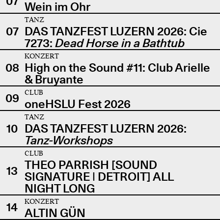
07
Wein im Ohr
TANZ
07
DAS TANZFEST LUZERN 2026: Cie
7273:
Dead Horse in a Bathtub
KONZERT
08
High on the Sound #11: Club Arielle
& Bruyante
CLUB
09
oneHSLU Fest 2026
TANZ
10
DAS TANZFEST LUZERN 2026:
Tanz-Workshops
CLUB
THEO PARRISH [SOUND
13
SIGNATURE | DETROIT] ALL
NIGHT LONG
KONZERT
14
ALTIN GÜN