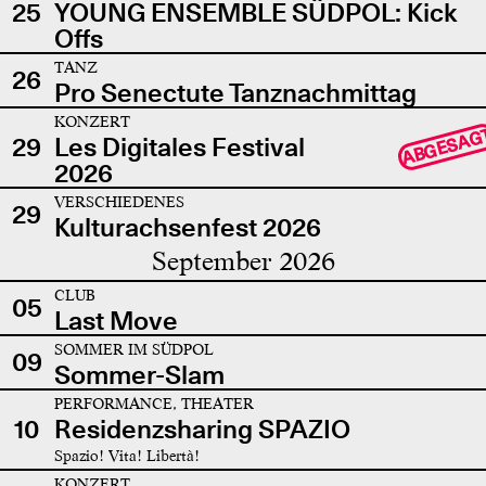
25
YOUNG ENSEMBLE SÜDPOL: Kick
Offs
TANZ
26
Pro Senectute Tanznachmittag
KONZERT
ABGESAG
29
Les Digitales Festival
2026
VERSCHIEDENES
29
Kulturachsenfest 2026
September 2026
CLUB
05
Last Move
SOMMER IM SÜDPOL
09
Sommer-Slam
PERFORMANCE, THEATER
10
Residenzsharing SPAZIO
Spazio! Vita! Libertà!
KONZERT