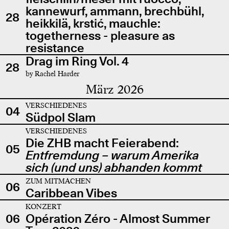
kannewurf, ammann, brechbühl,
28
heikkilä, krstić, mauchle:
togetherness - pleasure as
resistance
Drag im Ring Vol. 4
28
by Rachel Harder
März 2026
VERSCHIEDENES
04
Südpol Slam
VERSCHIEDENES
Die ZHB macht Feierabend:
05
Entfremdung – warum Amerika
sich (und uns) abhanden kommt
ZUM MITMACHEN
06
Caribbean Vibes
KONZERT
06
Opération Zéro - Almost Summer