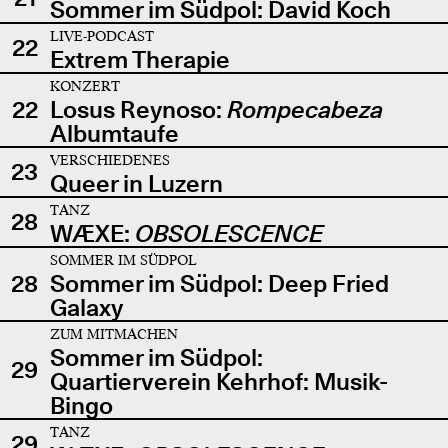
Sommer im Südpol: David Koch
LIVE-PODCAST
22
Extrem Therapie
KONZERT
22
Losus Reynoso:
Rompecabeza
Albumtaufe
VERSCHIEDENES
23
Queer in Luzern
TANZ
28
WÆXE:
OBSOLESCENCE
SOMMER IM SÜDPOL
28
Sommer im Südpol: Deep Fried
Galaxy
ZUM MITMACHEN
Sommer im Südpol:
29
Quartierverein Kehrhof: Musik-
Bingo
TANZ
29