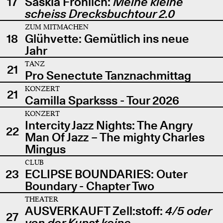
17
Saskia Fröhlich:
Meine kleine
scheiss Drecksbuchtour 2.0
ZUM MITMACHEN
18
Glühvette: Gemütlich ins neue
Jahr
TANZ
21
Pro Senectute Tanznachmittag
KONZERT
21
Camilla Sparksss - Tour 2026
KONZERT
Intercity Jazz Nights: The Angry
22
Man Of Jazz – The mighty Charles
Mingus
CLUB
23
ECLIPSE BOUNDARIES: Outer
Boundary - Chapter Two
THEATER
AUSVERKAUFT Zell:stoff:
4/5 oder
27
von der Kunst keine