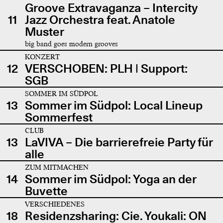
Groove Extravaganza – Intercity
11
Jazz Orchestra feat. Anatole
Muster
big band goes modern grooves
KONZERT
12
VERSCHOBEN: PLH | Support:
SGB
SOMMER IM SÜDPOL
13
Sommer im Südpol: Local Lineup
Sommerfest
CLUB
13
LaVIVA – Die barrierefreie Party für
alle
ZUM MITMACHEN
14
Sommer im Südpol: Yoga an der
Buvette
VERSCHIEDENES
18
Residenzsharing: Cie. Youkali: ON