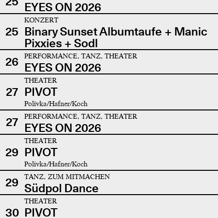
25
EYES ON 2026
KONZERT
25
Binary Sunset Albumtaufe + Manic
Pixxies + Sodl
PERFORMANCE, TANZ, THEATER
26
EYES ON 2026
THEATER
27
PIVOT
Polivka/Hafner/Koch
PERFORMANCE, TANZ, THEATER
27
EYES ON 2026
THEATER
29
PIVOT
Polivka/Hafner/Koch
TANZ, ZUM MITMACHEN
29
Südpol Dance
THEATER
30
PIVOT