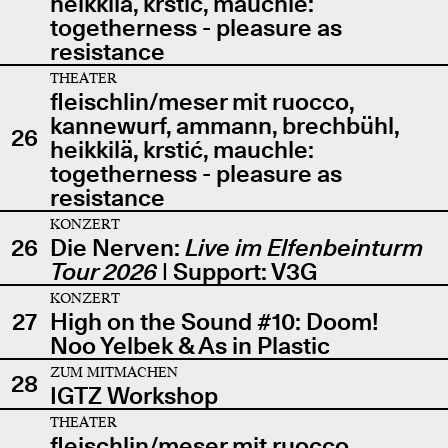
heikkilä, krstić, mauchle:
togetherness - pleasure as
resistance
THEATER
fleischlin/meser mit ruocco,
kannewurf, ammann, brechbühl,
26
heikkilä, krstić, mauchle:
togetherness - pleasure as
resistance
KONZERT
26
Die Nerven:
Live im Elfenbeinturm
Tour 2026
| Support: V3G
KONZERT
27
High on the Sound #10: Doom!
Noo Yelbek & As in Plastic
ZUM MITMACHEN
28
IGTZ Workshop
THEATER
fleischlin/meser mit ruocco,