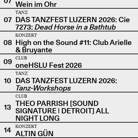
07
Wein im Ohr
TANZ
07
DAS TANZFEST LUZERN 2026: Cie
7273:
Dead Horse in a Bathtub
KONZERT
08
High on the Sound #11: Club Arielle
& Bruyante
CLUB
09
oneHSLU Fest 2026
TANZ
10
DAS TANZFEST LUZERN 2026:
Tanz-Workshops
CLUB
THEO PARRISH [SOUND
13
SIGNATURE | DETROIT] ALL
NIGHT LONG
KONZERT
14
ALTIN GÜN