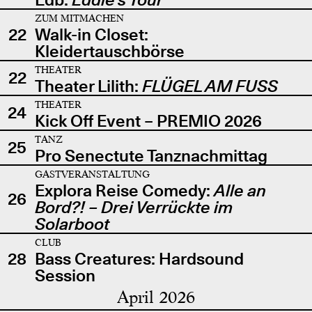
ZUM MITMACHEN
22
Walk-in Closet:
Kleidertauschbörse
THEATER
22
Theater Lilith:
FLÜGEL AM FUSS
THEATER
24
Kick Off Event – PREMIO 2026
TANZ
25
Pro Senectute Tanznachmittag
GASTVERANSTALTUNG
Explora Reise Comedy:
Alle an
26
Bord?! – Drei Verrückte im
Solarboot
CLUB
28
Bass Creatures: Hardsound
Session
April 2026