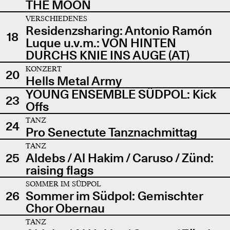
THE MOON
VERSCHIEDENES
Residenzsharing: Antonio Ramón
18
Luque u.v.m.: VON HINTEN
DURCHS KNIE INS AUGE (AT)
KONZERT
20
Hells Metal Army
YOUNG ENSEMBLE SÜDPOL: Kick
23
Offs
TANZ
24
Pro Senectute Tanznachmittag
TANZ
25
Aldebs / Al Hakim / Caruso / Zünd:
raising flags
SOMMER IM SÜDPOL
26
Sommer im Südpol: Gemischter
Chor Obernau
TANZ