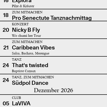
16
Explora
Pilze & Kräuter
ZUM MITMACHEN
18
Pro Senectute Tanznachmittag
KONZERT
20
Nicky B Fly
Wo chumi her Tour
ZUM MITMACHEN
21
Caribbean Vibes
Salsa, Bachata, Merengue
TANZ
24
That's twisted
Baptiste Cazaux
TANZ, ZUM MITMACHEN
24
Südpol Dance
Dezember 2026
CLUB
05
LaVIVA