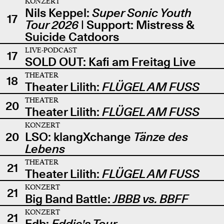
KONZERT
Nils Keppel:
Super Sonic Youth
17
Tour 2026
| Support: Mistress &
Suicide Catdoors
LIVE-PODCAST
17
SOLD OUT: Kafi am Freitag Live
THEATER
18
Theater Lilith:
FLÜGEL AM FUSS
THEATER
20
Theater Lilith:
FLÜGEL AM FUSS
KONZERT
20
LSO: klangXchange
Tänze des
Lebens
THEATER
21
Theater Lilith:
FLÜGEL AM FUSS
KONZERT
21
Big Band Battle:
JBBB vs. BBFF
KONZERT
21
Edb:
Eddie's Tour