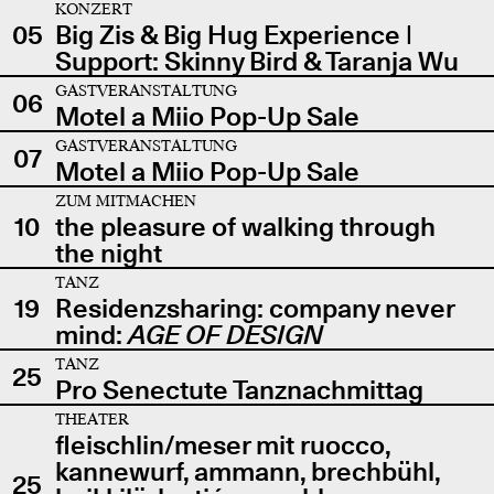
KONZERT
05
Big Zis & Big Hug Experience |
Support: Skinny Bird & Taranja Wu
GASTVERANSTALTUNG
06
Motel a Miio Pop-Up Sale
GASTVERANSTALTUNG
07
Motel a Miio Pop-Up Sale
ZUM MITMACHEN
10
the pleasure of walking through
the night
TANZ
19
Residenzsharing: company never
mind:
AGE OF DESIGN
TANZ
25
Pro Senectute Tanznachmittag
THEATER
fleischlin/meser mit ruocco,
kannewurf, ammann, brechbühl,
25