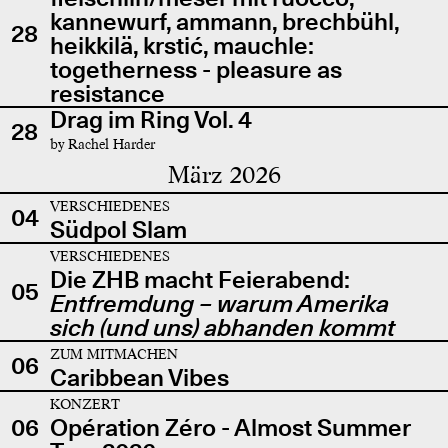
kannewurf, ammann, brechbühl,
28
heikkilä, krstić, mauchle:
togetherness - pleasure as
resistance
Drag im Ring Vol. 4
28
by Rachel Harder
März 2026
VERSCHIEDENES
04
Südpol Slam
VERSCHIEDENES
Die ZHB macht Feierabend:
05
Entfremdung – warum Amerika
sich (und uns) abhanden kommt
ZUM MITMACHEN
06
Caribbean Vibes
KONZERT
06
Opération Zéro - Almost Summer