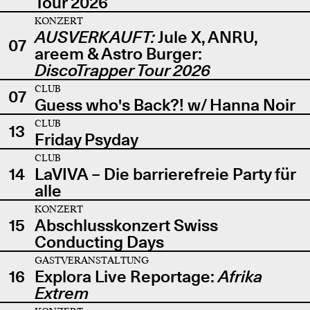
Tour 2026
KONZERT
AUSVERKAUFT:
Jule X, ANRU,
07
areem & Astro Burger:
DiscoTrapper Tour 2026
CLUB
07
Guess who's Back?! w/ Hanna Noir
CLUB
13
Friday Psyday
CLUB
14
LaVIVA – Die barrierefreie Party für
alle
KONZERT
15
Abschlusskonzert Swiss
Conducting Days
GASTVERANSTALTUNG
16
Explora Live Reportage:
Afrika
Extrem