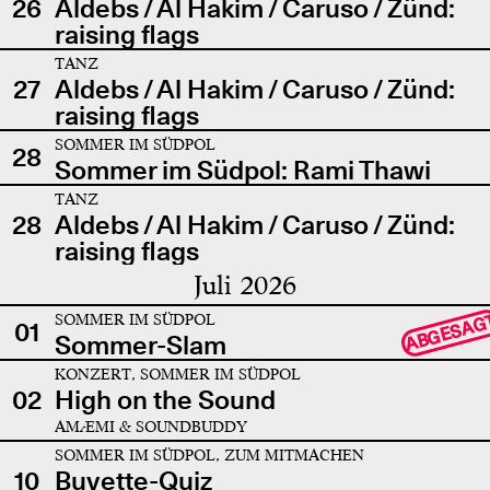
26
Aldebs / Al Hakim / Caruso / Zünd:
raising flags
TANZ
27
Aldebs / Al Hakim / Caruso / Zünd:
raising flags
SOMMER IM SÜDPOL
28
Sommer im Südpol: Rami Thawi
TANZ
28
Aldebs / Al Hakim / Caruso / Zünd:
raising flags
Juli 2026
SOMMER IM SÜDPOL
ABGESAG
01
Sommer-Slam
KONZERT, SOMMER IM SÜDPOL
02
High on the Sound
AMÆMI & SOUNDBUDDY
SOMMER IM SÜDPOL, ZUM MITMACHEN
10
Buvette-Quiz