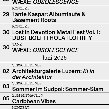
WÆXE:
OBSOLESCENCE
KONZERT
29
Tante Kaspar: Albumtaufe &
Basement Roots
KONZERT
30
Lost in Devotion Metal Fest Vol. 1:
DUST BOLT | THOLA | LOTRIFY
TANZ
30
WÆXE:
OBSOLESCENCE
Juni 2026
VERSCHIEDENES
02
Architekturgalerie Luzern:
KI in
der Architektur
VERSCHIEDENES
03
Sommer im Südpol: Sommer-Slam
ZUM MITMACHEN
05
Caribbean Vibes
KONZERT