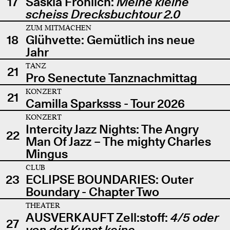
17
Saskia Fröhlich:
Meine kleine
scheiss Drecksbuchtour 2.0
ZUM MITMACHEN
18
Glühvette: Gemütlich ins neue
Jahr
TANZ
21
Pro Senectute Tanznachmittag
KONZERT
21
Camilla Sparksss - Tour 2026
KONZERT
Intercity Jazz Nights: The Angry
22
Man Of Jazz – The mighty Charles
Mingus
CLUB
23
ECLIPSE BOUNDARIES: Outer
Boundary - Chapter Two
THEATER
AUSVERKAUFT Zell:stoff:
4/5 oder
27
von der Kunst keine