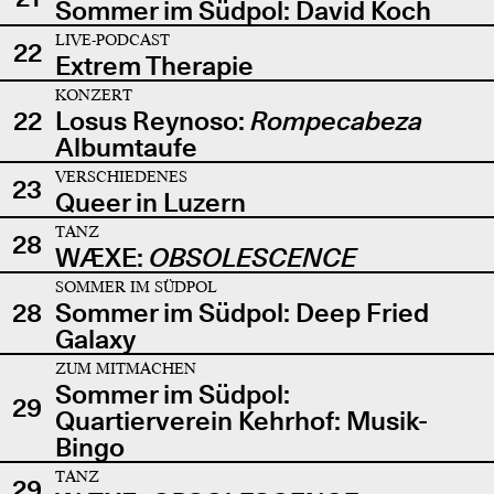
Sommer im Südpol: David Koch
LIVE-PODCAST
22
Extrem Therapie
KONZERT
22
Losus Reynoso:
Rompecabeza
Albumtaufe
VERSCHIEDENES
23
Queer in Luzern
TANZ
28
WÆXE:
OBSOLESCENCE
SOMMER IM SÜDPOL
28
Sommer im Südpol: Deep Fried
Galaxy
ZUM MITMACHEN
Sommer im Südpol:
29
Quartierverein Kehrhof: Musik-
Bingo
TANZ
29