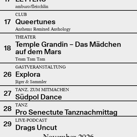
amburo/fleischlin
CLUB
17
Queertunes
Anthems Remixed Anthology
THEATER
Temple Grandin – Das Mädchen
18
auf dem Mars
Team Tam Tam
GASTVERANSTALTUNG
26
Explora
Jäger & Sammler
TANZ, ZUM MITMACHEN
27
Südpol Dance
TANZ
28
Pro Senectute Tanznachmittag
LIVE-PODCAST
29
Drags Uncut
November 2026