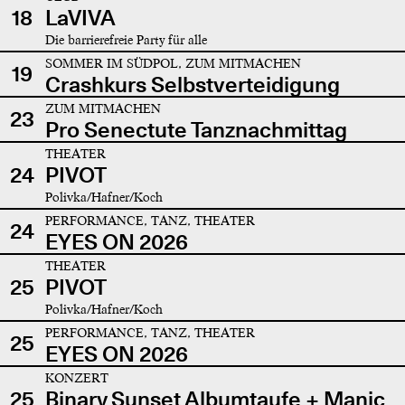
18
LaVIVA
Die barrierefreie Party für alle
SOMMER IM SÜDPOL, ZUM MITMACHEN
19
Crashkurs Selbstverteidigung
ZUM MITMACHEN
23
Pro Senectute Tanznachmittag
THEATER
24
PIVOT
Polivka/Hafner/Koch
PERFORMANCE, TANZ, THEATER
24
EYES ON 2026
THEATER
25
PIVOT
Polivka/Hafner/Koch
PERFORMANCE, TANZ, THEATER
25
EYES ON 2026
KONZERT
25
Binary Sunset Albumtaufe + Manic