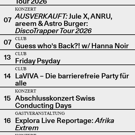
Tour 2026
KONZERT
AUSVERKAUFT:
Jule X, ANRU,
07
areem & Astro Burger:
DiscoTrapper Tour 2026
CLUB
07
Guess who's Back?! w/ Hanna Noir
CLUB
13
Friday Psyday
CLUB
14
LaVIVA – Die barrierefreie Party für
alle
KONZERT
15
Abschlusskonzert Swiss
Conducting Days
GASTVERANSTALTUNG
16
Explora Live Reportage:
Afrika
Extrem