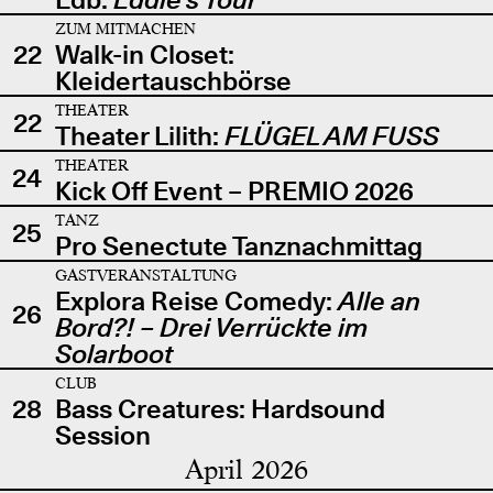
ZUM MITMACHEN
22
Walk-in Closet:
Kleidertauschbörse
THEATER
22
Theater Lilith:
FLÜGEL AM FUSS
THEATER
24
Kick Off Event – PREMIO 2026
TANZ
25
Pro Senectute Tanznachmittag
GASTVERANSTALTUNG
Explora Reise Comedy:
Alle an
26
Bord?! – Drei Verrückte im
Solarboot
CLUB
28
Bass Creatures: Hardsound
Session
April 2026