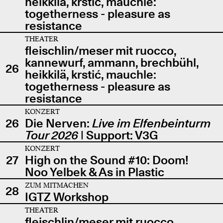
heikkilä, krstić, mauchle:
togetherness - pleasure as
resistance
THEATER
fleischlin/meser mit ruocco,
kannewurf, ammann, brechbühl,
26
heikkilä, krstić, mauchle:
togetherness - pleasure as
resistance
KONZERT
26
Die Nerven:
Live im Elfenbeinturm
Tour 2026
| Support: V3G
KONZERT
27
High on the Sound #10: Doom!
Noo Yelbek & As in Plastic
ZUM MITMACHEN
28
IGTZ Workshop
THEATER
fleischlin/meser mit ruocco,