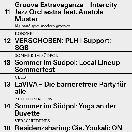
Groove Extravaganza – Intercity
11
Jazz Orchestra feat. Anatole
Muster
big band goes modern grooves
KONZERT
12
VERSCHOBEN: PLH | Support:
SGB
SOMMER IM SÜDPOL
13
Sommer im Südpol: Local Lineup
Sommerfest
CLUB
13
LaVIVA – Die barrierefreie Party für
alle
ZUM MITMACHEN
14
Sommer im Südpol: Yoga an der
Buvette
VERSCHIEDENES
18
Residenzsharing: Cie. Youkali: ON