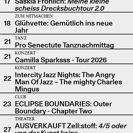
17
Saskia Fröhlich:
Meine kleine
scheiss Drecksbuchtour 2.0
ZUM MITMACHEN
18
Glühvette: Gemütlich ins neue
Jahr
TANZ
21
Pro Senectute Tanznachmittag
KONZERT
21
Camilla Sparksss - Tour 2026
KONZERT
Intercity Jazz Nights: The Angry
22
Man Of Jazz – The mighty Charles
Mingus
CLUB
23
ECLIPSE BOUNDARIES: Outer
Boundary - Chapter Two
THEATER
AUSVERKAUFT Zell:stoff:
4/5 oder
27
von der Kunst keine