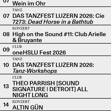
07
Wein im Ohr
TANZ
07
DAS TANZFEST LUZERN 2026: Cie
7273:
Dead Horse in a Bathtub
KONZERT
08
High on the Sound #11: Club Arielle
& Bruyante
CLUB
09
oneHSLU Fest 2026
TANZ
10
DAS TANZFEST LUZERN 2026:
Tanz-Workshops
CLUB
THEO PARRISH [SOUND
13
SIGNATURE | DETROIT] ALL
NIGHT LONG
KONZERT
14
ALTIN GÜN