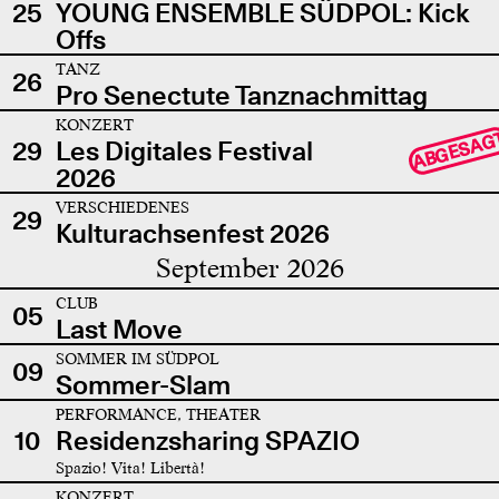
25
YOUNG ENSEMBLE SÜDPOL: Kick
Offs
TANZ
26
Pro Senectute Tanznachmittag
KONZERT
ABGESAG
29
Les Digitales Festival
2026
VERSCHIEDENES
29
Kulturachsenfest 2026
September 2026
CLUB
05
Last Move
SOMMER IM SÜDPOL
09
Sommer-Slam
PERFORMANCE, THEATER
10
Residenzsharing SPAZIO
Spazio! Vita! Libertà!
KONZERT