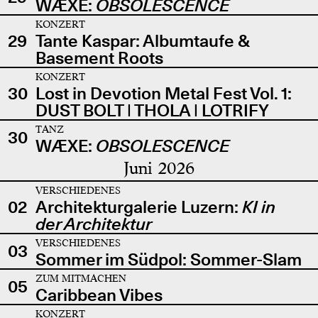
WÆXE:
OBSOLESCENCE
KONZERT
29
Tante Kaspar: Albumtaufe &
Basement Roots
KONZERT
30
Lost in Devotion Metal Fest Vol. 1:
DUST BOLT | THOLA | LOTRIFY
TANZ
30
WÆXE:
OBSOLESCENCE
Juni 2026
VERSCHIEDENES
02
Architekturgalerie Luzern:
KI in
der Architektur
VERSCHIEDENES
03
Sommer im Südpol: Sommer-Slam
ZUM MITMACHEN
05
Caribbean Vibes
KONZERT