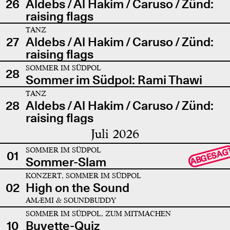
26
Aldebs / Al Hakim / Caruso / Zünd:
raising flags
TANZ
27
Aldebs / Al Hakim / Caruso / Zünd:
raising flags
SOMMER IM SÜDPOL
28
Sommer im Südpol: Rami Thawi
TANZ
28
Aldebs / Al Hakim / Caruso / Zünd:
raising flags
Juli 2026
SOMMER IM SÜDPOL
ABGESAG
01
Sommer-Slam
KONZERT, SOMMER IM SÜDPOL
02
High on the Sound
AMÆMI & SOUNDBUDDY
SOMMER IM SÜDPOL, ZUM MITMACHEN
10
Buvette-Quiz