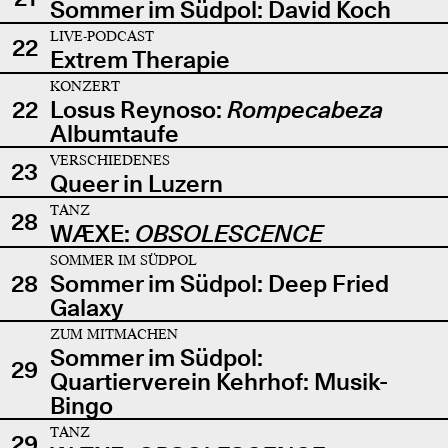
Sommer im Südpol: David Koch
LIVE-PODCAST
22
Extrem Therapie
KONZERT
22
Losus Reynoso:
Rompecabeza
Albumtaufe
VERSCHIEDENES
23
Queer in Luzern
TANZ
28
WÆXE:
OBSOLESCENCE
SOMMER IM SÜDPOL
28
Sommer im Südpol: Deep Fried
Galaxy
ZUM MITMACHEN
Sommer im Südpol:
29
Quartierverein Kehrhof: Musik-
Bingo
TANZ
29