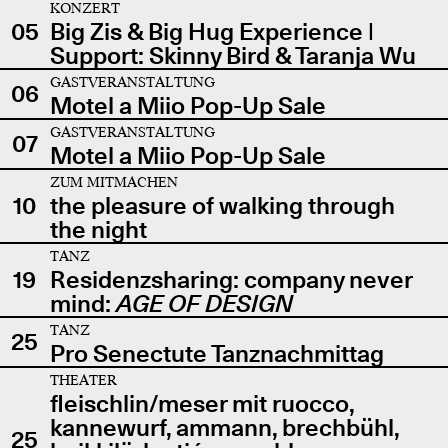
KONZERT
05
Big Zis & Big Hug Experience |
Support: Skinny Bird & Taranja Wu
GASTVERANSTALTUNG
06
Motel a Miio Pop-Up Sale
GASTVERANSTALTUNG
07
Motel a Miio Pop-Up Sale
ZUM MITMACHEN
10
the pleasure of walking through
the night
TANZ
19
Residenzsharing: company never
mind:
AGE OF DESIGN
TANZ
25
Pro Senectute Tanznachmittag
THEATER
fleischlin/meser mit ruocco,
kannewurf, ammann, brechbühl,
25