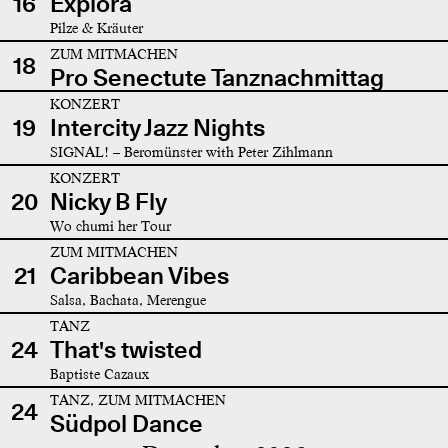
16
Explora
Pilze & Kräuter
ZUM MITMACHEN
18
Pro Senectute Tanznachmittag
KONZERT
19
Intercity Jazz Nights
SIGNAL! – Beromünster with Peter Zihlmann
KONZERT
20
Nicky B Fly
Wo chumi her Tour
ZUM MITMACHEN
21
Caribbean Vibes
Salsa, Bachata, Merengue
TANZ
24
That's twisted
Baptiste Cazaux
TANZ, ZUM MITMACHEN
24
Südpol Dance