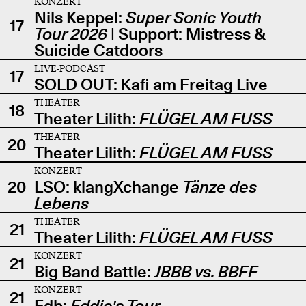
KONZERT
Nils Keppel:
Super Sonic Youth
17
Tour 2026
| Support: Mistress &
Suicide Catdoors
LIVE-PODCAST
17
SOLD OUT: Kafi am Freitag Live
THEATER
18
Theater Lilith:
FLÜGEL AM FUSS
THEATER
20
Theater Lilith:
FLÜGEL AM FUSS
KONZERT
20
LSO: klangXchange
Tänze des
Lebens
THEATER
21
Theater Lilith:
FLÜGEL AM FUSS
KONZERT
21
Big Band Battle:
JBBB vs. BBFF
KONZERT
21
Edb:
Eddie's Tour