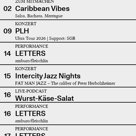
ZUM MITMACHEN
02
Caribbean Vibes
Salsa, Bachata, Merengue
KONZERT
09
PLH
Ultra Tour 2026 | Support: SGB
PERFORMANCE
14
LETTERS
amburo/fleischlin
KONZERT
15
Intercity Jazz Nights
FAT MAN JAZZ – The caliber of Peter Herbolzheimer
LIVE-PODCAST
16
Wurst-Käse-Salat
PERFORMANCE
16
LETTERS
amburo/fleischlin
PERFORMANCE
17
LETTERS