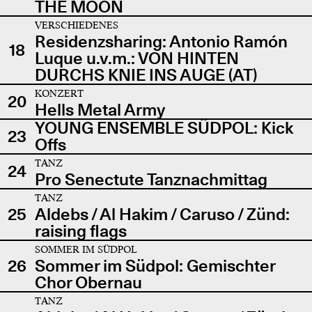
THE MOON
VERSCHIEDENES
Residenzsharing: Antonio Ramón
18
Luque u.v.m.: VON HINTEN
DURCHS KNIE INS AUGE (AT)
KONZERT
20
Hells Metal Army
YOUNG ENSEMBLE SÜDPOL: Kick
23
Offs
TANZ
24
Pro Senectute Tanznachmittag
TANZ
25
Aldebs / Al Hakim / Caruso / Zünd:
raising flags
SOMMER IM SÜDPOL
26
Sommer im Südpol: Gemischter
Chor Obernau
TANZ