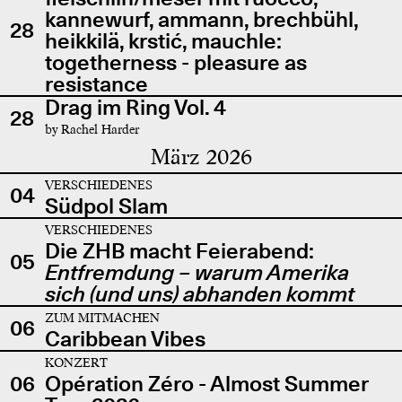
kannewurf, ammann, brechbühl,
28
heikkilä, krstić, mauchle:
togetherness - pleasure as
resistance
Drag im Ring Vol. 4
28
by Rachel Harder
März 2026
VERSCHIEDENES
04
Südpol Slam
VERSCHIEDENES
Die ZHB macht Feierabend:
05
Entfremdung – warum Amerika
sich (und uns) abhanden kommt
ZUM MITMACHEN
06
Caribbean Vibes
KONZERT
06
Opération Zéro - Almost Summer