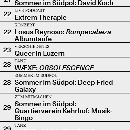
Sommer im Südpol: David Koch
LIVE-PODCAST
22
Extrem Therapie
KONZERT
22
Losus Reynoso:
Rompecabeza
Albumtaufe
VERSCHIEDENES
23
Queer in Luzern
TANZ
28
WÆXE:
OBSOLESCENCE
SOMMER IM SÜDPOL
28
Sommer im Südpol: Deep Fried
Galaxy
ZUM MITMACHEN
Sommer im Südpol:
29
Quartierverein Kehrhof: Musik-
Bingo
TANZ
29