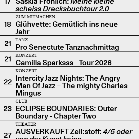
17
Saskia Fröhlich:
Meine kleine
scheiss Drecksbuchtour 2.0
ZUM MITMACHEN
18
Glühvette: Gemütlich ins neue
Jahr
TANZ
21
Pro Senectute Tanznachmittag
KONZERT
21
Camilla Sparksss - Tour 2026
KONZERT
Intercity Jazz Nights: The Angry
22
Man Of Jazz – The mighty Charles
Mingus
CLUB
23
ECLIPSE BOUNDARIES: Outer
Boundary - Chapter Two
THEATER
AUSVERKAUFT Zell:stoff:
4/5 oder
27
von der Kunst keine