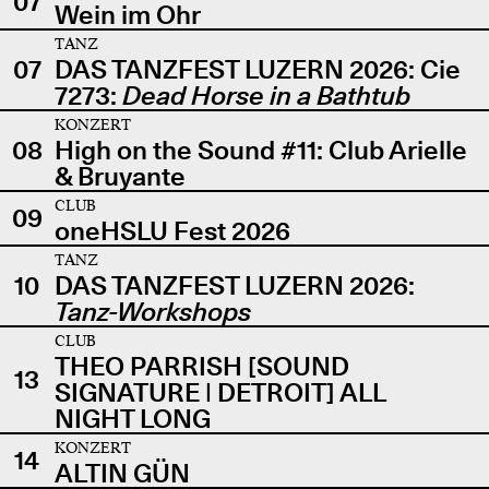
07
Wein im Ohr
TANZ
07
DAS TANZFEST LUZERN 2026: Cie
7273:
Dead Horse in a Bathtub
KONZERT
08
High on the Sound #11: Club Arielle
& Bruyante
CLUB
09
oneHSLU Fest 2026
TANZ
10
DAS TANZFEST LUZERN 2026:
Tanz-Workshops
CLUB
THEO PARRISH [SOUND
13
SIGNATURE | DETROIT] ALL
NIGHT LONG
KONZERT
14
ALTIN GÜN