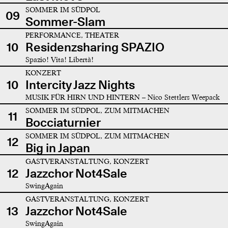
SOMMER IM SÜDPOL
09
Sommer-Slam
PERFORMANCE, THEATER
10
Residenzsharing SPAZIO
Spazio! Vita! Libertà!
KONZERT
10
Intercity Jazz Nights
MUSIK FÜR HIRN UND HINTERN – Nico Stettlers Weepack
SOMMER IM SÜDPOL, ZUM MITMACHEN
11
Bocciaturnier
SOMMER IM SÜDPOL, ZUM MITMACHEN
12
Big in Japan
GASTVERANSTALTUNG, KONZERT
12
Jazzchor Not4Sale
SwingAgain
GASTVERANSTALTUNG, KONZERT
13
Jazzchor Not4Sale
SwingAgain