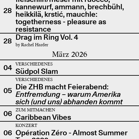
kannewurf, ammann, brechbühl,
28
heikkilä, krstić, mauchle:
togetherness - pleasure as
resistance
Drag im Ring Vol. 4
28
by Rachel Harder
März 2026
VERSCHIEDENES
04
Südpol Slam
VERSCHIEDENES
Die ZHB macht Feierabend:
05
Entfremdung – warum Amerika
sich (und uns) abhanden kommt
ZUM MITMACHEN
06
Caribbean Vibes
KONZERT
06
Opération Zéro - Almost Summer