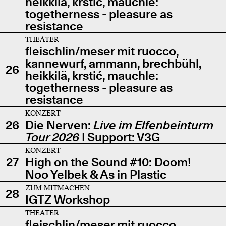
heikkilä, krstić, mauchle:
togetherness - pleasure as
resistance
THEATER
fleischlin/meser mit ruocco,
kannewurf, ammann, brechbühl,
26
heikkilä, krstić, mauchle:
togetherness - pleasure as
resistance
KONZERT
26
Die Nerven:
Live im Elfenbeinturm
Tour 2026
| Support: V3G
KONZERT
27
High on the Sound #10: Doom!
Noo Yelbek & As in Plastic
ZUM MITMACHEN
28
IGTZ Workshop
THEATER
fleischlin/meser mit ruocco,