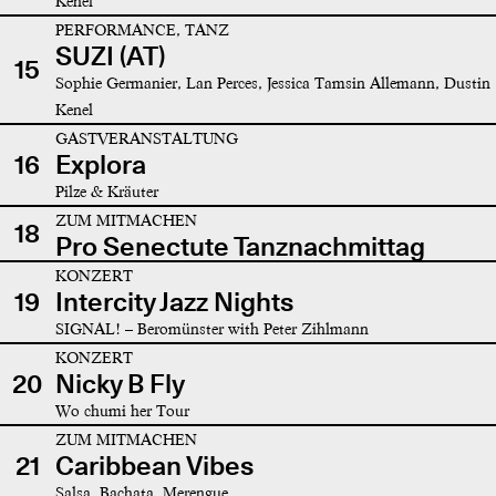
Kenel
PERFORMANCE, TANZ
SUZI (AT)
15
Sophie Germanier, Lan Perces, Jessica Tamsin Allemann, Dustin
Kenel
GASTVERANSTALTUNG
16
Explora
Pilze & Kräuter
ZUM MITMACHEN
18
Pro Senectute Tanznachmittag
KONZERT
19
Intercity Jazz Nights
SIGNAL! – Beromünster with Peter Zihlmann
KONZERT
20
Nicky B Fly
Wo chumi her Tour
ZUM MITMACHEN
21
Caribbean Vibes
Salsa, Bachata, Merengue