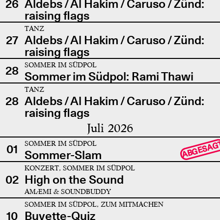
26
Aldebs / Al Hakim / Caruso / Zünd:
raising flags
TANZ
27
Aldebs / Al Hakim / Caruso / Zünd:
raising flags
SOMMER IM SÜDPOL
28
Sommer im Südpol: Rami Thawi
TANZ
28
Aldebs / Al Hakim / Caruso / Zünd:
raising flags
Juli 2026
SOMMER IM SÜDPOL
ABGESAG
01
Sommer-Slam
KONZERT, SOMMER IM SÜDPOL
02
High on the Sound
AMÆMI & SOUNDBUDDY
SOMMER IM SÜDPOL, ZUM MITMACHEN
10
Buvette-Quiz