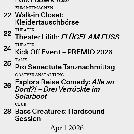
ZUM MITMACHEN
22
Walk-in Closet:
Kleidertauschbörse
THEATER
22
Theater Lilith:
FLÜGEL AM FUSS
THEATER
24
Kick Off Event – PREMIO 2026
TANZ
25
Pro Senectute Tanznachmittag
GASTVERANSTALTUNG
Explora Reise Comedy:
Alle an
26
Bord?! – Drei Verrückte im
Solarboot
CLUB
28
Bass Creatures: Hardsound
Session
April 2026