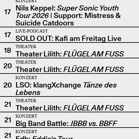
KONZERT
Nils Keppel:
Super Sonic Youth
17
Tour 2026
| Support: Mistress &
Suicide Catdoors
LIVE-PODCAST
17
SOLD OUT: Kafi am Freitag Live
THEATER
18
Theater Lilith:
FLÜGEL AM FUSS
THEATER
20
Theater Lilith:
FLÜGEL AM FUSS
KONZERT
20
LSO: klangXchange
Tänze des
Lebens
THEATER
21
Theater Lilith:
FLÜGEL AM FUSS
KONZERT
21
Big Band Battle:
JBBB vs. BBFF
KONZERT
21
Edb:
Eddie's Tour