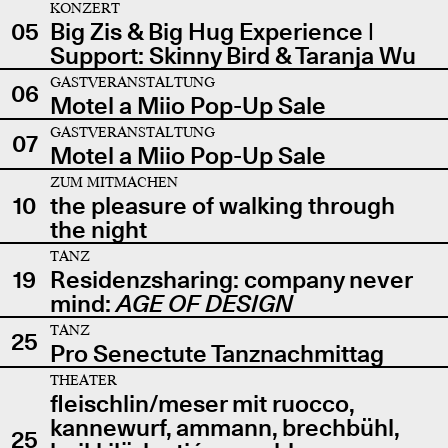
KONZERT
05
Big Zis & Big Hug Experience |
Support: Skinny Bird & Taranja Wu
GASTVERANSTALTUNG
06
Motel a Miio Pop-Up Sale
GASTVERANSTALTUNG
07
Motel a Miio Pop-Up Sale
ZUM MITMACHEN
10
the pleasure of walking through
the night
TANZ
19
Residenzsharing: company never
mind:
AGE OF DESIGN
TANZ
25
Pro Senectute Tanznachmittag
THEATER
fleischlin/meser mit ruocco,
kannewurf, ammann, brechbühl,
25