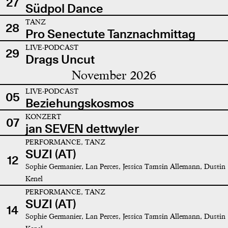
27
Südpol Dance
TANZ
28
Pro Senectute Tanznachmittag
LIVE-PODCAST
29
Drags Uncut
November 2026
LIVE-PODCAST
05
Beziehungskosmos
KONZERT
07
jan SEVEN dettwyler
PERFORMANCE, TANZ
SUZI (AT)
12
Sophie Germanier, Lan Perces, Jessica Tamsin Allemann, Dustin
Kenel
PERFORMANCE, TANZ
SUZI (AT)
14
Sophie Germanier, Lan Perces, Jessica Tamsin Allemann, Dustin