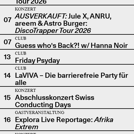
Tour 2026
KONZERT
AUSVERKAUFT:
Jule X, ANRU,
07
areem & Astro Burger:
DiscoTrapper Tour 2026
CLUB
07
Guess who's Back?! w/ Hanna Noir
CLUB
13
Friday Psyday
CLUB
14
LaVIVA – Die barrierefreie Party für
alle
KONZERT
15
Abschlusskonzert Swiss
Conducting Days
GASTVERANSTALTUNG
16
Explora Live Reportage:
Afrika
Extrem