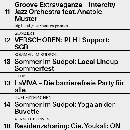
Groove Extravaganza – Intercity
11
Jazz Orchestra feat. Anatole
Muster
big band goes modern grooves
KONZERT
12
VERSCHOBEN: PLH | Support:
SGB
SOMMER IM SÜDPOL
13
Sommer im Südpol: Local Lineup
Sommerfest
CLUB
13
LaVIVA – Die barrierefreie Party für
alle
ZUM MITMACHEN
14
Sommer im Südpol: Yoga an der
Buvette
VERSCHIEDENES
18
Residenzsharing: Cie. Youkali: ON