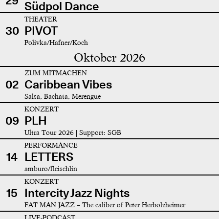
29
Südpol Dance
THEATER
30
PIVOT
Polivka/Hafner/Koch
Oktober 2026
ZUM MITMACHEN
02
Caribbean Vibes
Salsa, Bachata, Merengue
KONZERT
09
PLH
Ultra Tour 2026 | Support: SGB
PERFORMANCE
14
LETTERS
amburo/fleischlin
KONZERT
15
Intercity Jazz Nights
FAT MAN JAZZ – The caliber of Peter Herbolzheimer
LIVE-PODCAST