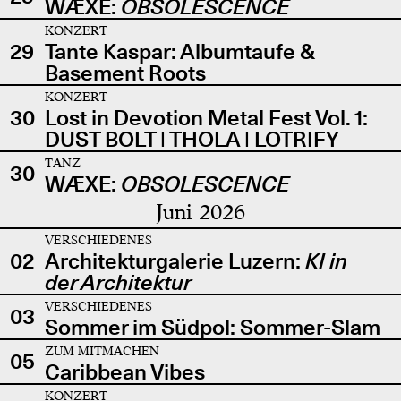
WÆXE:
OBSOLESCENCE
KONZERT
29
Tante Kaspar: Albumtaufe &
Basement Roots
KONZERT
30
Lost in Devotion Metal Fest Vol. 1:
DUST BOLT | THOLA | LOTRIFY
TANZ
30
WÆXE:
OBSOLESCENCE
Juni 2026
VERSCHIEDENES
02
Architekturgalerie Luzern:
KI in
der Architektur
VERSCHIEDENES
03
Sommer im Südpol: Sommer-Slam
ZUM MITMACHEN
05
Caribbean Vibes
KONZERT