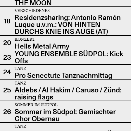
THE MOON
VERSCHIEDENES
Residenzsharing: Antonio Ramón
18
Luque u.v.m.: VON HINTEN
DURCHS KNIE INS AUGE (AT)
KONZERT
20
Hells Metal Army
YOUNG ENSEMBLE SÜDPOL: Kick
23
Offs
TANZ
24
Pro Senectute Tanznachmittag
TANZ
25
Aldebs / Al Hakim / Caruso / Zünd:
raising flags
SOMMER IM SÜDPOL
26
Sommer im Südpol: Gemischter
Chor Obernau
TANZ