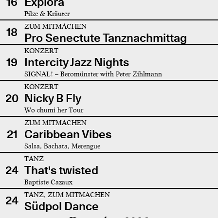
16
Explora
Pilze & Kräuter
ZUM MITMACHEN
18
Pro Senectute Tanznachmittag
KONZERT
19
Intercity Jazz Nights
SIGNAL! – Beromünster with Peter Zihlmann
KONZERT
20
Nicky B Fly
Wo chumi her Tour
ZUM MITMACHEN
21
Caribbean Vibes
Salsa, Bachata, Merengue
TANZ
24
That's twisted
Baptiste Cazaux
TANZ, ZUM MITMACHEN
24
Südpol Dance