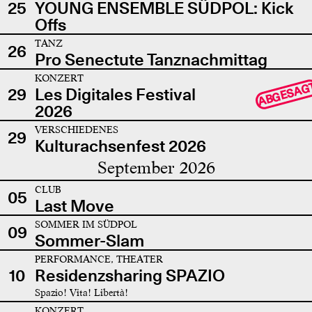
25
YOUNG ENSEMBLE SÜDPOL: Kick
Offs
TANZ
26
Pro Senectute Tanznachmittag
KONZERT
ABGESAG
29
Les Digitales Festival
2026
VERSCHIEDENES
29
Kulturachsenfest 2026
September 2026
CLUB
05
Last Move
SOMMER IM SÜDPOL
09
Sommer-Slam
PERFORMANCE, THEATER
10
Residenzsharing SPAZIO
Spazio! Vita! Libertà!
KONZERT