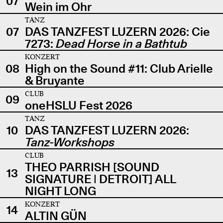
07
Wein im Ohr
TANZ
07
DAS TANZFEST LUZERN 2026: Cie
7273:
Dead Horse in a Bathtub
KONZERT
08
High on the Sound #11: Club Arielle
& Bruyante
CLUB
09
oneHSLU Fest 2026
TANZ
10
DAS TANZFEST LUZERN 2026:
Tanz-Workshops
CLUB
THEO PARRISH [SOUND
13
SIGNATURE | DETROIT] ALL
NIGHT LONG
KONZERT
14
ALTIN GÜN