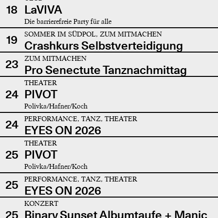
18
LaVIVA
Die barrierefreie Party für alle
SOMMER IM SÜDPOL, ZUM MITMACHEN
19
Crashkurs Selbstverteidigung
ZUM MITMACHEN
23
Pro Senectute Tanznachmittag
THEATER
24
PIVOT
Polivka/Hafner/Koch
PERFORMANCE, TANZ, THEATER
24
EYES ON 2026
THEATER
25
PIVOT
Polivka/Hafner/Koch
PERFORMANCE, TANZ, THEATER
25
EYES ON 2026
KONZERT
25
Binary Sunset Albumtaufe + Manic