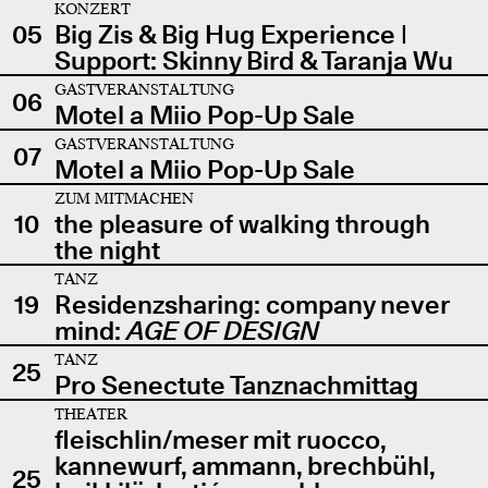
KONZERT
05
Big Zis & Big Hug Experience |
Support: Skinny Bird & Taranja Wu
GASTVERANSTALTUNG
06
Motel a Miio Pop-Up Sale
GASTVERANSTALTUNG
07
Motel a Miio Pop-Up Sale
ZUM MITMACHEN
10
the pleasure of walking through
the night
TANZ
19
Residenzsharing: company never
mind:
AGE OF DESIGN
TANZ
25
Pro Senectute Tanznachmittag
THEATER
fleischlin/meser mit ruocco,
kannewurf, ammann, brechbühl,
25