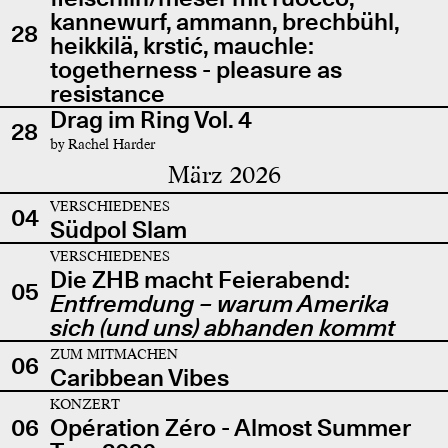
kannewurf, ammann, brechbühl,
28
heikkilä, krstić, mauchle:
togetherness - pleasure as
resistance
Drag im Ring Vol. 4
28
by Rachel Harder
März 2026
VERSCHIEDENES
04
Südpol Slam
VERSCHIEDENES
Die ZHB macht Feierabend:
05
Entfremdung – warum Amerika
sich (und uns) abhanden kommt
ZUM MITMACHEN
06
Caribbean Vibes
KONZERT
06
Opération Zéro - Almost Summer