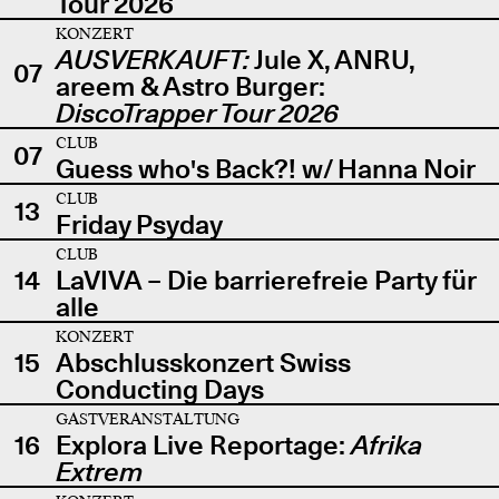
Tour 2026
KONZERT
AUSVERKAUFT:
Jule X, ANRU,
07
areem & Astro Burger:
DiscoTrapper Tour 2026
CLUB
07
Guess who's Back?! w/ Hanna Noir
CLUB
13
Friday Psyday
CLUB
14
LaVIVA – Die barrierefreie Party für
alle
KONZERT
15
Abschlusskonzert Swiss
Conducting Days
GASTVERANSTALTUNG
16
Explora Live Reportage:
Afrika
Extrem