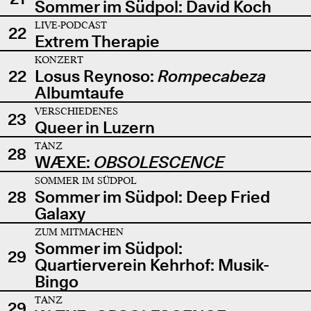
Sommer im Südpol: David Koch
LIVE-PODCAST
22
Extrem Therapie
KONZERT
22
Losus Reynoso:
Rompecabeza
Albumtaufe
VERSCHIEDENES
23
Queer in Luzern
TANZ
28
WÆXE:
OBSOLESCENCE
SOMMER IM SÜDPOL
28
Sommer im Südpol: Deep Fried
Galaxy
ZUM MITMACHEN
Sommer im Südpol:
29
Quartierverein Kehrhof: Musik-
Bingo
TANZ
29