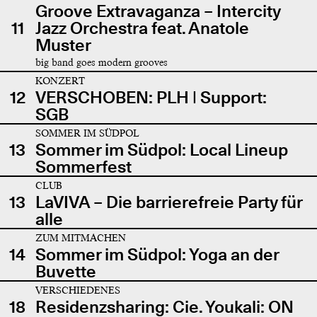
Groove Extravaganza – Intercity
11
Jazz Orchestra feat. Anatole
Muster
big band goes modern grooves
KONZERT
12
VERSCHOBEN: PLH | Support:
SGB
SOMMER IM SÜDPOL
13
Sommer im Südpol: Local Lineup
Sommerfest
CLUB
13
LaVIVA – Die barrierefreie Party für
alle
ZUM MITMACHEN
14
Sommer im Südpol: Yoga an der
Buvette
VERSCHIEDENES
18
Residenzsharing: Cie. Youkali: ON