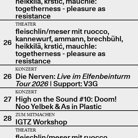
heikkilä, krstić, mauchle:
togetherness - pleasure as
resistance
THEATER
fleischlin/meser mit ruocco,
kannewurf, ammann, brechbühl,
26
heikkilä, krstić, mauchle:
togetherness - pleasure as
resistance
KONZERT
26
Die Nerven:
Live im Elfenbeinturm
Tour 2026
| Support: V3G
KONZERT
27
High on the Sound #10: Doom!
Noo Yelbek & As in Plastic
ZUM MITMACHEN
28
IGTZ Workshop
THEATER
fleischlin/meser mit ruocco,