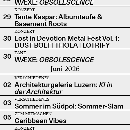
WÆXE:
OBSOLESCENCE
KONZERT
29
Tante Kaspar: Albumtaufe &
Basement Roots
KONZERT
30
Lost in Devotion Metal Fest Vol. 1:
DUST BOLT | THOLA | LOTRIFY
TANZ
30
WÆXE:
OBSOLESCENCE
Juni 2026
VERSCHIEDENES
02
Architekturgalerie Luzern:
KI in
der Architektur
VERSCHIEDENES
03
Sommer im Südpol: Sommer-Slam
ZUM MITMACHEN
05
Caribbean Vibes
KONZERT