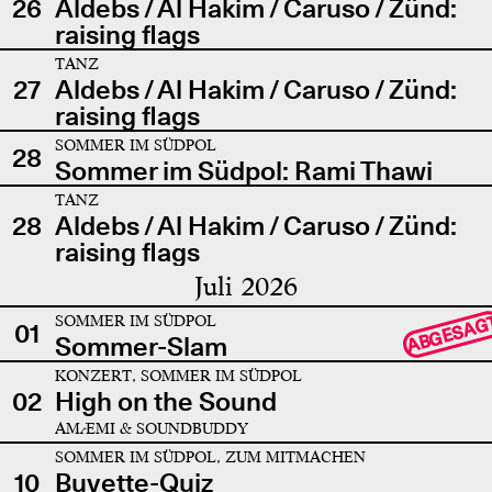
26
Aldebs / Al Hakim / Caruso / Zünd:
raising flags
TANZ
27
Aldebs / Al Hakim / Caruso / Zünd:
raising flags
SOMMER IM SÜDPOL
28
Sommer im Südpol: Rami Thawi
TANZ
28
Aldebs / Al Hakim / Caruso / Zünd:
raising flags
Juli 2026
SOMMER IM SÜDPOL
ABGESAG
01
Sommer-Slam
KONZERT, SOMMER IM SÜDPOL
02
High on the Sound
AMÆMI & SOUNDBUDDY
SOMMER IM SÜDPOL, ZUM MITMACHEN
10
Buvette-Quiz