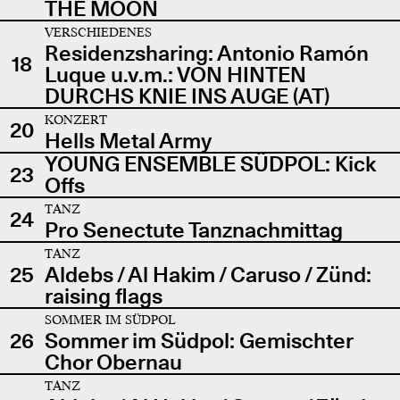
THE MOON
VERSCHIEDENES
Residenzsharing: Antonio Ramón
18
Luque u.v.m.: VON HINTEN
DURCHS KNIE INS AUGE (AT)
KONZERT
20
Hells Metal Army
YOUNG ENSEMBLE SÜDPOL: Kick
23
Offs
TANZ
24
Pro Senectute Tanznachmittag
TANZ
25
Aldebs / Al Hakim / Caruso / Zünd:
raising flags
SOMMER IM SÜDPOL
26
Sommer im Südpol: Gemischter
Chor Obernau
TANZ