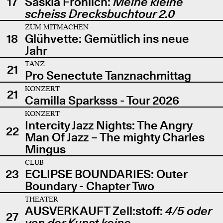
17
Saskia Fröhlich:
Meine kleine
scheiss Drecksbuchtour 2.0
ZUM MITMACHEN
18
Glühvette: Gemütlich ins neue
Jahr
TANZ
21
Pro Senectute Tanznachmittag
KONZERT
21
Camilla Sparksss - Tour 2026
KONZERT
Intercity Jazz Nights: The Angry
22
Man Of Jazz – The mighty Charles
Mingus
CLUB
23
ECLIPSE BOUNDARIES: Outer
Boundary - Chapter Two
THEATER
AUSVERKAUFT Zell:stoff:
4/5 oder
27
von der Kunst keine