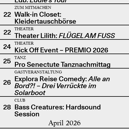
ZUM MITMACHEN
22
Walk-in Closet:
Kleidertauschbörse
THEATER
22
Theater Lilith:
FLÜGEL AM FUSS
THEATER
24
Kick Off Event – PREMIO 2026
TANZ
25
Pro Senectute Tanznachmittag
GASTVERANSTALTUNG
Explora Reise Comedy:
Alle an
26
Bord?! – Drei Verrückte im
Solarboot
CLUB
28
Bass Creatures: Hardsound
Session
April 2026