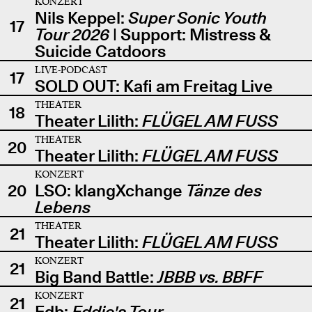
KONZERT
Nils Keppel:
Super Sonic Youth
17
Tour 2026
| Support: Mistress &
Suicide Catdoors
LIVE-PODCAST
17
SOLD OUT: Kafi am Freitag Live
THEATER
18
Theater Lilith:
FLÜGEL AM FUSS
THEATER
20
Theater Lilith:
FLÜGEL AM FUSS
KONZERT
20
LSO: klangXchange
Tänze des
Lebens
THEATER
21
Theater Lilith:
FLÜGEL AM FUSS
KONZERT
21
Big Band Battle:
JBBB vs. BBFF
KONZERT
21
Edb:
Eddie's Tour