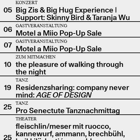
KONZERT
05
Big Zis & Big Hug Experience |
Support: Skinny Bird & Taranja Wu
GASTVERANSTALTUNG
06
Motel a Miio Pop-Up Sale
GASTVERANSTALTUNG
07
Motel a Miio Pop-Up Sale
ZUM MITMACHEN
10
the pleasure of walking through
the night
TANZ
19
Residenzsharing: company never
mind:
AGE OF DESIGN
TANZ
25
Pro Senectute Tanznachmittag
THEATER
fleischlin/meser mit ruocco,
kannewurf, ammann, brechbühl,
25