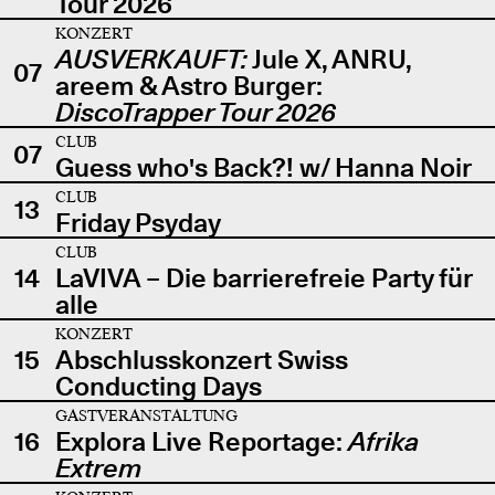
Tour 2026
KONZERT
AUSVERKAUFT:
Jule X, ANRU,
07
areem & Astro Burger:
DiscoTrapper Tour 2026
CLUB
07
Guess who's Back?! w/ Hanna Noir
CLUB
13
Friday Psyday
CLUB
14
LaVIVA – Die barrierefreie Party für
alle
KONZERT
15
Abschlusskonzert Swiss
Conducting Days
GASTVERANSTALTUNG
16
Explora Live Reportage:
Afrika
Extrem