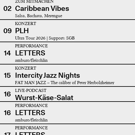
ZUM MITMACHEN
02
Caribbean Vibes
Salsa, Bachata, Merengue
KONZERT
09
PLH
Ultra Tour 2026 | Support: SGB
PERFORMANCE
14
LETTERS
amburo/fleischlin
KONZERT
15
Intercity Jazz Nights
FAT MAN JAZZ – The caliber of Peter Herbolzheimer
LIVE-PODCAST
16
Wurst-Käse-Salat
PERFORMANCE
16
LETTERS
amburo/fleischlin
PERFORMANCE
17
LETTERS