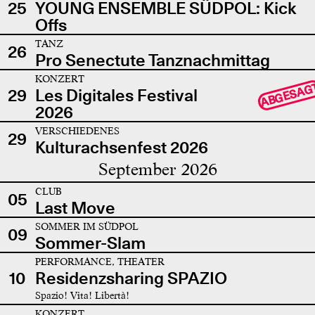
25
YOUNG ENSEMBLE SÜDPOL: Kick
Offs
TANZ
26
Pro Senectute Tanznachmittag
KONZERT
ABGESAG
29
Les Digitales Festival
2026
VERSCHIEDENES
29
Kulturachsenfest 2026
September 2026
CLUB
05
Last Move
SOMMER IM SÜDPOL
09
Sommer-Slam
PERFORMANCE, THEATER
10
Residenzsharing SPAZIO
Spazio! Vita! Libertà!
KONZERT