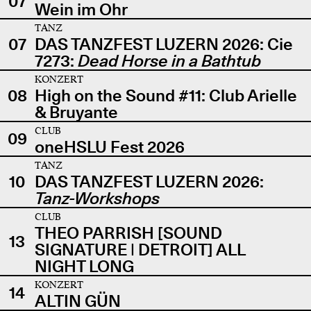
07
Wein im Ohr
TANZ
07
DAS TANZFEST LUZERN 2026: Cie
7273:
Dead Horse in a Bathtub
KONZERT
08
High on the Sound #11: Club Arielle
& Bruyante
CLUB
09
oneHSLU Fest 2026
TANZ
10
DAS TANZFEST LUZERN 2026:
Tanz-Workshops
CLUB
THEO PARRISH [SOUND
13
SIGNATURE | DETROIT] ALL
NIGHT LONG
KONZERT
14
ALTIN GÜN