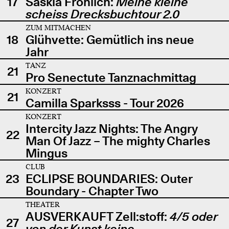
17
Saskia Fröhlich:
Meine kleine
scheiss Drecksbuchtour 2.0
ZUM MITMACHEN
18
Glühvette: Gemütlich ins neue
Jahr
TANZ
21
Pro Senectute Tanznachmittag
KONZERT
21
Camilla Sparksss - Tour 2026
KONZERT
Intercity Jazz Nights: The Angry
22
Man Of Jazz – The mighty Charles
Mingus
CLUB
23
ECLIPSE BOUNDARIES: Outer
Boundary - Chapter Two
THEATER
AUSVERKAUFT Zell:stoff:
4/5 oder
27
von der Kunst keine