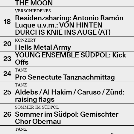
THE MOON
VERSCHIEDENES
Residenzsharing: Antonio Ramón
18
Luque u.v.m.: VON HINTEN
DURCHS KNIE INS AUGE (AT)
KONZERT
20
Hells Metal Army
YOUNG ENSEMBLE SÜDPOL: Kick
23
Offs
TANZ
24
Pro Senectute Tanznachmittag
TANZ
25
Aldebs / Al Hakim / Caruso / Zünd:
raising flags
SOMMER IM SÜDPOL
26
Sommer im Südpol: Gemischter
Chor Obernau
TANZ