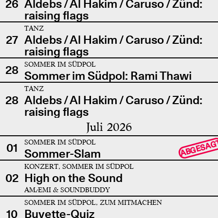
26
Aldebs / Al Hakim / Caruso / Zünd:
raising flags
TANZ
27
Aldebs / Al Hakim / Caruso / Zünd:
raising flags
SOMMER IM SÜDPOL
28
Sommer im Südpol: Rami Thawi
TANZ
28
Aldebs / Al Hakim / Caruso / Zünd:
raising flags
Juli 2026
SOMMER IM SÜDPOL
ABGESAG
01
Sommer-Slam
KONZERT, SOMMER IM SÜDPOL
02
High on the Sound
AMÆMI & SOUNDBUDDY
SOMMER IM SÜDPOL, ZUM MITMACHEN
10
Buvette-Quiz