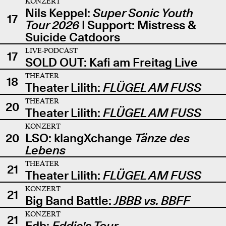
KONZERT
Nils Keppel:
Super Sonic Youth
17
Tour 2026
| Support: Mistress &
Suicide Catdoors
LIVE-PODCAST
17
SOLD OUT: Kafi am Freitag Live
THEATER
18
Theater Lilith:
FLÜGEL AM FUSS
THEATER
20
Theater Lilith:
FLÜGEL AM FUSS
KONZERT
20
LSO: klangXchange
Tänze des
Lebens
THEATER
21
Theater Lilith:
FLÜGEL AM FUSS
KONZERT
21
Big Band Battle:
JBBB vs. BBFF
KONZERT
21
Edb:
Eddie's Tour