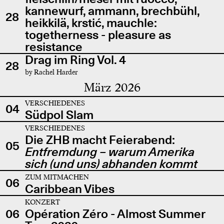
kannewurf, ammann, brechbühl,
28
heikkilä, krstić, mauchle:
togetherness - pleasure as
resistance
Drag im Ring Vol. 4
28
by Rachel Harder
März 2026
VERSCHIEDENES
04
Südpol Slam
VERSCHIEDENES
Die ZHB macht Feierabend:
05
Entfremdung – warum Amerika
sich (und uns) abhanden kommt
ZUM MITMACHEN
06
Caribbean Vibes
KONZERT
06
Opération Zéro - Almost Summer