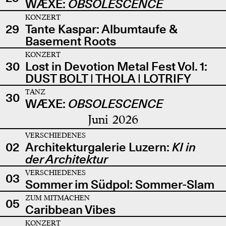
WÆXE:
OBSOLESCENCE
KONZERT
29
Tante Kaspar: Albumtaufe &
Basement Roots
KONZERT
30
Lost in Devotion Metal Fest Vol. 1:
DUST BOLT | THOLA | LOTRIFY
TANZ
30
WÆXE:
OBSOLESCENCE
Juni 2026
VERSCHIEDENES
02
Architekturgalerie Luzern:
KI in
der Architektur
VERSCHIEDENES
03
Sommer im Südpol: Sommer-Slam
ZUM MITMACHEN
05
Caribbean Vibes
KONZERT