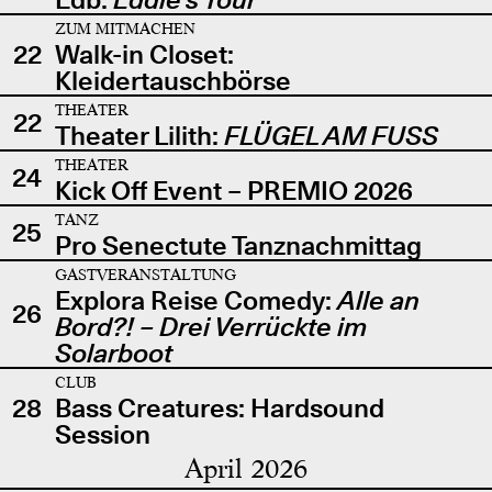
ZUM MITMACHEN
22
Walk-in Closet:
Kleidertauschbörse
THEATER
22
Theater Lilith:
FLÜGEL AM FUSS
THEATER
24
Kick Off Event – PREMIO 2026
TANZ
25
Pro Senectute Tanznachmittag
GASTVERANSTALTUNG
Explora Reise Comedy:
Alle an
26
Bord?! – Drei Verrückte im
Solarboot
CLUB
28
Bass Creatures: Hardsound
Session
April 2026