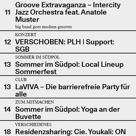
Groove Extravaganza – Intercity
11
Jazz Orchestra feat. Anatole
Muster
big band goes modern grooves
KONZERT
12
VERSCHOBEN: PLH | Support:
SGB
SOMMER IM SÜDPOL
13
Sommer im Südpol: Local Lineup
Sommerfest
CLUB
13
LaVIVA – Die barrierefreie Party für
alle
ZUM MITMACHEN
14
Sommer im Südpol: Yoga an der
Buvette
VERSCHIEDENES
18
Residenzsharing: Cie. Youkali: ON