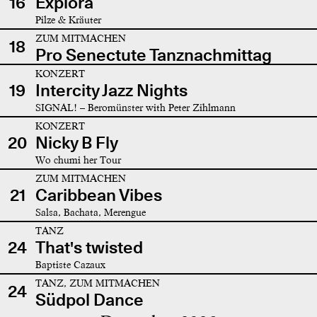
16
Explora
Pilze & Kräuter
ZUM MITMACHEN
18
Pro Senectute Tanznachmittag
KONZERT
19
Intercity Jazz Nights
SIGNAL! – Beromünster with Peter Zihlmann
KONZERT
20
Nicky B Fly
Wo chumi her Tour
ZUM MITMACHEN
21
Caribbean Vibes
Salsa, Bachata, Merengue
TANZ
24
That's twisted
Baptiste Cazaux
TANZ, ZUM MITMACHEN
24
Südpol Dance