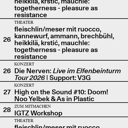
heikkilä, krstić, mauchle:
togetherness - pleasure as
resistance
THEATER
fleischlin/meser mit ruocco,
kannewurf, ammann, brechbühl,
26
heikkilä, krstić, mauchle:
togetherness - pleasure as
resistance
KONZERT
26
Die Nerven:
Live im Elfenbeinturm
Tour 2026
| Support: V3G
KONZERT
27
High on the Sound #10: Doom!
Noo Yelbek & As in Plastic
ZUM MITMACHEN
28
IGTZ Workshop
THEATER
fleischlin/meser mit ruocco,