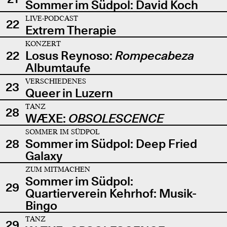
Sommer im Südpol: David Koch
LIVE-PODCAST
22
Extrem Therapie
KONZERT
22
Losus Reynoso:
Rompecabeza
Albumtaufe
VERSCHIEDENES
23
Queer in Luzern
TANZ
28
WÆXE:
OBSOLESCENCE
SOMMER IM SÜDPOL
28
Sommer im Südpol: Deep Fried
Galaxy
ZUM MITMACHEN
Sommer im Südpol:
29
Quartierverein Kehrhof: Musik-
Bingo
TANZ
29