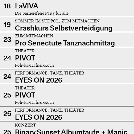
18
LaVIVA
Die barrierefreie Party für alle
SOMMER IM SÜDPOL, ZUM MITMACHEN
19
Crashkurs Selbstverteidigung
ZUM MITMACHEN
23
Pro Senectute Tanznachmittag
THEATER
24
PIVOT
Polivka/Hafner/Koch
PERFORMANCE, TANZ, THEATER
24
EYES ON 2026
THEATER
25
PIVOT
Polivka/Hafner/Koch
PERFORMANCE, TANZ, THEATER
25
EYES ON 2026
KONZERT
25
Binary Sunset Albumtaufe + Manic