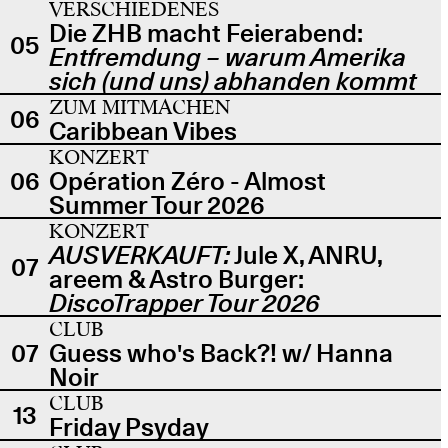
VERSCHIEDENES
Die ZHB macht Feierabend:
05
Entfremdung – warum Amerika
sich (und uns) abhanden kommt
ZUM MITMACHEN
06
Caribbean Vibes
KONZERT
06
Opération Zéro - Almost
Summer Tour 2026
KONZERT
AUSVERKAUFT:
Jule X, ANRU,
07
areem & Astro Burger:
DiscoTrapper Tour 2026
CLUB
07
Guess who's Back?! w/ Hanna
Noir
CLUB
13
Friday Psyday