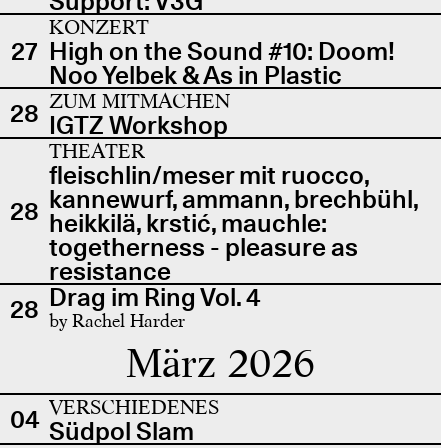
Support: V3G
KONZERT
27
High on the Sound #10: Doom!
Noo Yelbek & As in Plastic
ZUM MITMACHEN
28
IGTZ Workshop
THEATER
fleischlin/meser mit ruocco,
kannewurf, ammann, brechbühl,
28
heikkilä, krstić, mauchle:
togetherness - pleasure as
resistance
Drag im Ring Vol. 4
28
by Rachel Harder
März 2026
VERSCHIEDENES
04
Südpol Slam