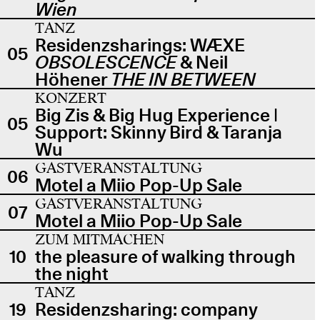
Wien
TANZ
Residenzsharings: WÆXE
05
OBSOLESCENCE
& Neil
Höhener
THE IN BETWEEN
KONZERT
Big Zis & Big Hug Experience |
05
Support: Skinny Bird & Taranja
Wu
GASTVERANSTALTUNG
06
Motel a Miio Pop-Up Sale
GASTVERANSTALTUNG
07
Motel a Miio Pop-Up Sale
ZUM MITMACHEN
10
the pleasure of walking through
the night
TANZ
19
Residenzsharing: company