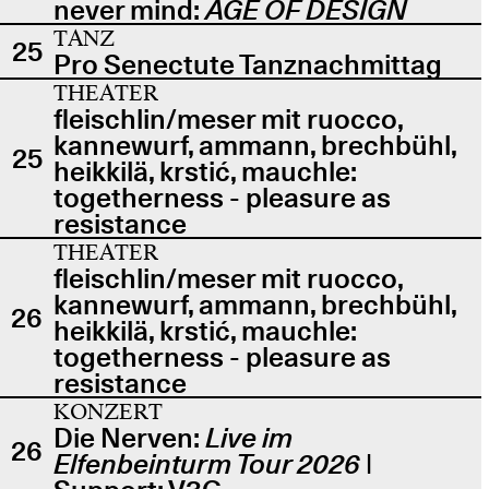
never mind:
AGE OF DESIGN
TANZ
25
Pro Senectute Tanznachmittag
THEATER
fleischlin/meser mit ruocco,
kannewurf, ammann, brechbühl,
25
heikkilä, krstić, mauchle:
togetherness - pleasure as
resistance
THEATER
fleischlin/meser mit ruocco,
kannewurf, ammann, brechbühl,
26
heikkilä, krstić, mauchle:
togetherness - pleasure as
resistance
KONZERT
Die Nerven:
Live im
26
Elfenbeinturm Tour 2026
|