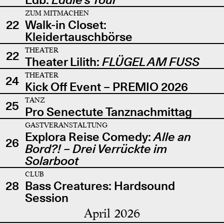
ZUM MITMACHEN
22
Walk-in Closet:
Kleidertauschbörse
THEATER
22
Theater Lilith:
FLÜGEL AM FUSS
THEATER
24
Kick Off Event – PREMIO 2026
TANZ
25
Pro Senectute Tanznachmittag
GASTVERANSTALTUNG
Explora Reise Comedy:
Alle an
26
Bord?! – Drei Verrückte im
Solarboot
CLUB
28
Bass Creatures: Hardsound
Session
April 2026