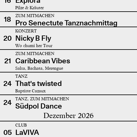
16
Explora
Pilze & Kräuter
ZUM MITMACHEN
18
Pro Senectute Tanznachmittag
KONZERT
20
Nicky B Fly
Wo chumi her Tour
ZUM MITMACHEN
21
Caribbean Vibes
Salsa, Bachata, Merengue
TANZ
24
That's twisted
Baptiste Cazaux
TANZ, ZUM MITMACHEN
24
Südpol Dance
Dezember 2026
CLUB
05
LaVIVA