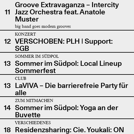
Groove Extravaganza – Intercity
11
Jazz Orchestra feat. Anatole
Muster
big band goes modern grooves
KONZERT
12
VERSCHOBEN: PLH | Support:
SGB
SOMMER IM SÜDPOL
13
Sommer im Südpol: Local Lineup
Sommerfest
CLUB
13
LaVIVA – Die barrierefreie Party für
alle
ZUM MITMACHEN
14
Sommer im Südpol: Yoga an der
Buvette
VERSCHIEDENES
18
Residenzsharing: Cie. Youkali: ON