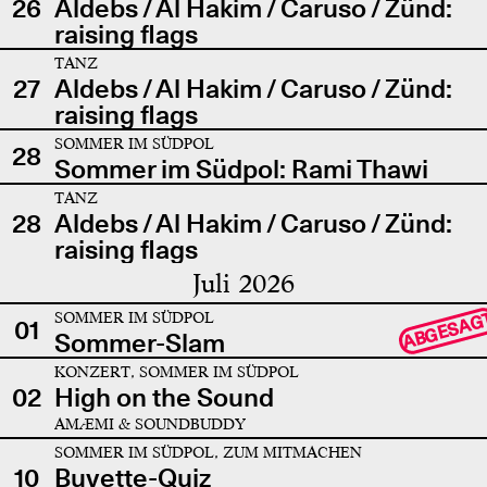
26
Aldebs / Al Hakim / Caruso / Zünd:
raising flags
TANZ
27
Aldebs / Al Hakim / Caruso / Zünd:
raising flags
SOMMER IM SÜDPOL
28
Sommer im Südpol: Rami Thawi
TANZ
28
Aldebs / Al Hakim / Caruso / Zünd:
raising flags
Juli 2026
SOMMER IM SÜDPOL
ABGESAG
01
Sommer-Slam
KONZERT, SOMMER IM SÜDPOL
02
High on the Sound
AMÆMI & SOUNDBUDDY
SOMMER IM SÜDPOL, ZUM MITMACHEN
10
Buvette-Quiz