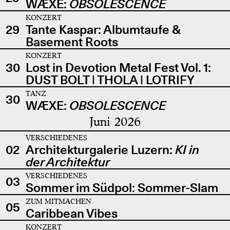
WÆXE:
OBSOLESCENCE
KONZERT
29
Tante Kaspar: Albumtaufe &
Basement Roots
KONZERT
30
Lost in Devotion Metal Fest Vol. 1:
DUST BOLT | THOLA | LOTRIFY
TANZ
30
WÆXE:
OBSOLESCENCE
Juni 2026
VERSCHIEDENES
02
Architekturgalerie Luzern:
KI in
der Architektur
VERSCHIEDENES
03
Sommer im Südpol: Sommer-Slam
ZUM MITMACHEN
05
Caribbean Vibes
KONZERT