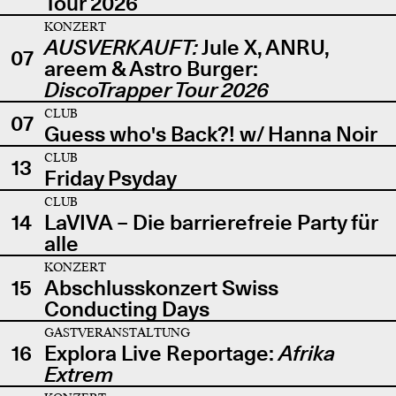
Tour 2026
KONZERT
AUSVERKAUFT:
Jule X, ANRU,
07
areem & Astro Burger:
DiscoTrapper Tour 2026
CLUB
07
Guess who's Back?! w/ Hanna Noir
CLUB
13
Friday Psyday
CLUB
14
LaVIVA – Die barrierefreie Party für
alle
KONZERT
15
Abschlusskonzert Swiss
Conducting Days
GASTVERANSTALTUNG
16
Explora Live Reportage:
Afrika
Extrem