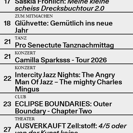
17
Saskia Fröhlich:
Meine kleine
scheiss Drecksbuchtour 2.0
ZUM MITMACHEN
18
Glühvette: Gemütlich ins neue
Jahr
TANZ
21
Pro Senectute Tanznachmittag
KONZERT
21
Camilla Sparksss - Tour 2026
KONZERT
Intercity Jazz Nights: The Angry
22
Man Of Jazz – The mighty Charles
Mingus
CLUB
23
ECLIPSE BOUNDARIES: Outer
Boundary - Chapter Two
THEATER
AUSVERKAUFT Zell:stoff:
4/5 oder
27
von der Kunst keine