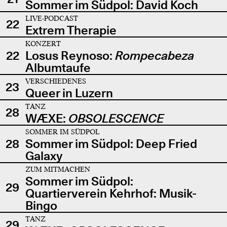
Sommer im Südpol: David Koch
LIVE-PODCAST
22
Extrem Therapie
KONZERT
22
Losus Reynoso:
Rompecabeza
Albumtaufe
VERSCHIEDENES
23
Queer in Luzern
TANZ
28
WÆXE:
OBSOLESCENCE
SOMMER IM SÜDPOL
28
Sommer im Südpol: Deep Fried
Galaxy
ZUM MITMACHEN
Sommer im Südpol:
29
Quartierverein Kehrhof: Musik-
Bingo
TANZ
29