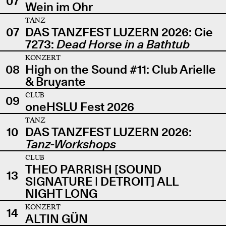
07
Wein im Ohr
TANZ
07
DAS TANZFEST LUZERN 2026: Cie
7273:
Dead Horse in a Bathtub
KONZERT
08
High on the Sound #11: Club Arielle
& Bruyante
CLUB
09
oneHSLU Fest 2026
TANZ
10
DAS TANZFEST LUZERN 2026:
Tanz-Workshops
CLUB
THEO PARRISH [SOUND
13
SIGNATURE | DETROIT] ALL
NIGHT LONG
KONZERT
14
ALTIN GÜN