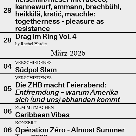
kannewurf, ammann, brechbühl,
28
heikkilä, krstić, mauchle:
togetherness - pleasure as
resistance
Drag im Ring Vol. 4
28
by Rachel Harder
März 2026
VERSCHIEDENES
04
Südpol Slam
VERSCHIEDENES
Die ZHB macht Feierabend:
05
Entfremdung – warum Amerika
sich (und uns) abhanden kommt
ZUM MITMACHEN
06
Caribbean Vibes
KONZERT
06
Opération Zéro - Almost Summer