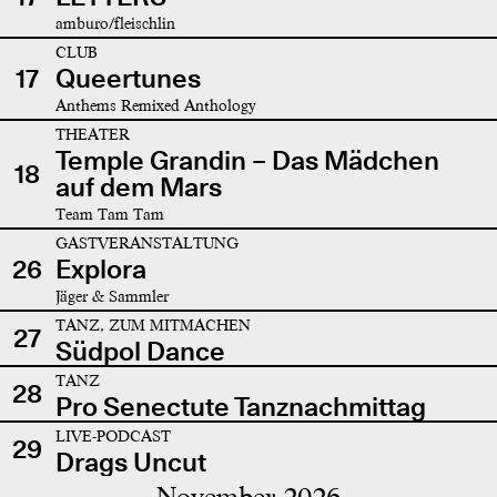
amburo/fleischlin
CLUB
17
Queertunes
Anthems Remixed Anthology
THEATER
Temple Grandin – Das Mädchen
18
auf dem Mars
Team Tam Tam
GASTVERANSTALTUNG
26
Explora
Jäger & Sammler
TANZ, ZUM MITMACHEN
27
Südpol Dance
TANZ
28
Pro Senectute Tanznachmittag
LIVE-PODCAST
29
Drags Uncut
November 2026