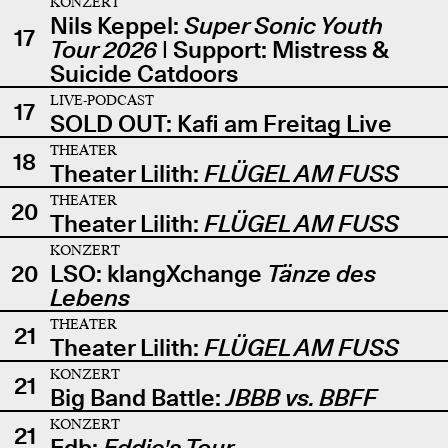
KONZERT
Nils Keppel:
Super Sonic Youth
17
Tour 2026
| Support: Mistress &
Suicide Catdoors
LIVE-PODCAST
17
SOLD OUT: Kafi am Freitag Live
THEATER
18
Theater Lilith:
FLÜGEL AM FUSS
THEATER
20
Theater Lilith:
FLÜGEL AM FUSS
KONZERT
20
LSO: klangXchange
Tänze des
Lebens
THEATER
21
Theater Lilith:
FLÜGEL AM FUSS
KONZERT
21
Big Band Battle:
JBBB vs. BBFF
KONZERT
21
Edb:
Eddie's Tour