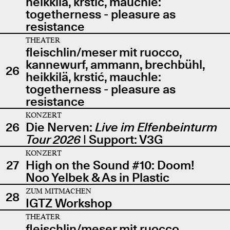
heikkilä, krstić, mauchle:
togetherness - pleasure as
resistance
THEATER
fleischlin/meser mit ruocco,
kannewurf, ammann, brechbühl,
26
heikkilä, krstić, mauchle:
togetherness - pleasure as
resistance
KONZERT
26
Die Nerven:
Live im Elfenbeinturm
Tour 2026
| Support: V3G
KONZERT
27
High on the Sound #10: Doom!
Noo Yelbek & As in Plastic
ZUM MITMACHEN
28
IGTZ Workshop
THEATER
fleischlin/meser mit ruocco,