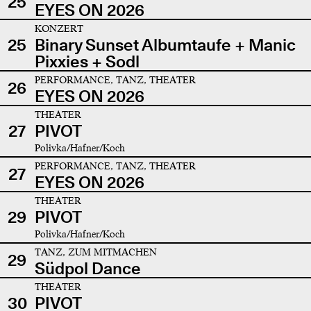
25
EYES ON 2026
KONZERT
25
Binary Sunset Albumtaufe + Manic
Pixxies + Sodl
PERFORMANCE, TANZ, THEATER
26
EYES ON 2026
THEATER
27
PIVOT
Polivka/Hafner/Koch
PERFORMANCE, TANZ, THEATER
27
EYES ON 2026
THEATER
29
PIVOT
Polivka/Hafner/Koch
TANZ, ZUM MITMACHEN
29
Südpol Dance
THEATER
30
PIVOT