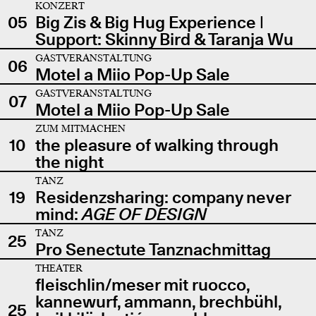
KONZERT
05
Big Zis & Big Hug Experience |
Support: Skinny Bird & Taranja Wu
GASTVERANSTALTUNG
06
Motel a Miio Pop-Up Sale
GASTVERANSTALTUNG
07
Motel a Miio Pop-Up Sale
ZUM MITMACHEN
10
the pleasure of walking through
the night
TANZ
19
Residenzsharing: company never
mind:
AGE OF DESIGN
TANZ
25
Pro Senectute Tanznachmittag
THEATER
fleischlin/meser mit ruocco,
kannewurf, ammann, brechbühl,
25