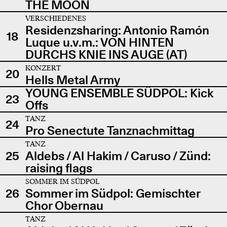
THE MOON
VERSCHIEDENES
Residenzsharing: Antonio Ramón
18
Luque u.v.m.: VON HINTEN
DURCHS KNIE INS AUGE (AT)
KONZERT
20
Hells Metal Army
YOUNG ENSEMBLE SÜDPOL: Kick
23
Offs
TANZ
24
Pro Senectute Tanznachmittag
TANZ
25
Aldebs / Al Hakim / Caruso / Zünd:
raising flags
SOMMER IM SÜDPOL
26
Sommer im Südpol: Gemischter
Chor Obernau
TANZ