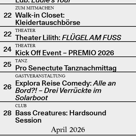
ZUM MITMACHEN
22
Walk-in Closet:
Kleidertauschbörse
THEATER
22
Theater Lilith:
FLÜGEL AM FUSS
THEATER
24
Kick Off Event – PREMIO 2026
TANZ
25
Pro Senectute Tanznachmittag
GASTVERANSTALTUNG
Explora Reise Comedy:
Alle an
26
Bord?! – Drei Verrückte im
Solarboot
CLUB
28
Bass Creatures: Hardsound
Session
April 2026