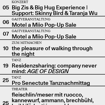
KONZERT
05
Big Zis & Big Hug Experience |
Support: Skinny Bird & Taranja Wu
GASTVERANSTALTUNG
06
Motel a Miio Pop-Up Sale
GASTVERANSTALTUNG
07
Motel a Miio Pop-Up Sale
ZUM MITMACHEN
10
the pleasure of walking through
the night
TANZ
19
Residenzsharing: company never
mind:
AGE OF DESIGN
TANZ
25
Pro Senectute Tanznachmittag
THEATER
fleischlin/meser mit ruocco,
kannewurf, ammann, brechbühl,
25