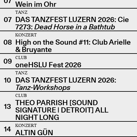
07
Wein im Ohr
TANZ
07
DAS TANZFEST LUZERN 2026: Cie
7273:
Dead Horse in a Bathtub
KONZERT
08
High on the Sound #11: Club Arielle
& Bruyante
CLUB
09
oneHSLU Fest 2026
TANZ
10
DAS TANZFEST LUZERN 2026:
Tanz-Workshops
CLUB
THEO PARRISH [SOUND
13
SIGNATURE | DETROIT] ALL
NIGHT LONG
KONZERT
14
ALTIN GÜN