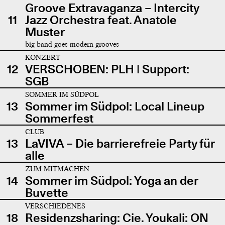
Groove Extravaganza – Intercity
11
Jazz Orchestra feat. Anatole
Muster
big band goes modern grooves
KONZERT
12
VERSCHOBEN: PLH | Support:
SGB
SOMMER IM SÜDPOL
13
Sommer im Südpol: Local Lineup
Sommerfest
CLUB
13
LaVIVA – Die barrierefreie Party für
alle
ZUM MITMACHEN
14
Sommer im Südpol: Yoga an der
Buvette
VERSCHIEDENES
18
Residenzsharing: Cie. Youkali: ON