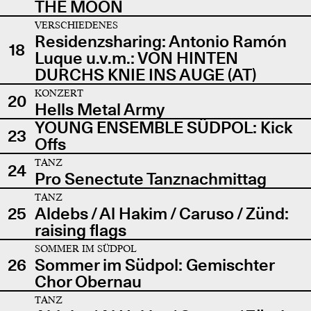
THE MOON
VERSCHIEDENES
Residenzsharing: Antonio Ramón
18
Luque u.v.m.: VON HINTEN
DURCHS KNIE INS AUGE (AT)
KONZERT
20
Hells Metal Army
YOUNG ENSEMBLE SÜDPOL: Kick
23
Offs
TANZ
24
Pro Senectute Tanznachmittag
TANZ
25
Aldebs / Al Hakim / Caruso / Zünd:
raising flags
SOMMER IM SÜDPOL
26
Sommer im Südpol: Gemischter
Chor Obernau
TANZ