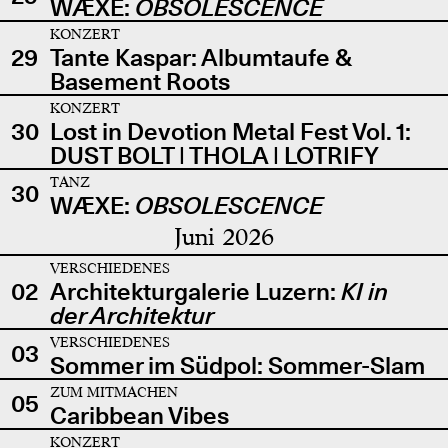
WÆXE:
OBSOLESCENCE
KONZERT
29
Tante Kaspar: Albumtaufe &
Basement Roots
KONZERT
30
Lost in Devotion Metal Fest Vol. 1:
DUST BOLT | THOLA | LOTRIFY
TANZ
30
WÆXE:
OBSOLESCENCE
Juni 2026
VERSCHIEDENES
02
Architekturgalerie Luzern:
KI in
der Architektur
VERSCHIEDENES
03
Sommer im Südpol: Sommer-Slam
ZUM MITMACHEN
05
Caribbean Vibes
KONZERT