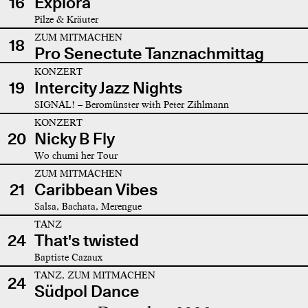
16
Explora
Pilze & Kräuter
ZUM MITMACHEN
18
Pro Senectute Tanznachmittag
KONZERT
19
Intercity Jazz Nights
SIGNAL! – Beromünster with Peter Zihlmann
KONZERT
20
Nicky B Fly
Wo chumi her Tour
ZUM MITMACHEN
21
Caribbean Vibes
Salsa, Bachata, Merengue
TANZ
24
That's twisted
Baptiste Cazaux
TANZ, ZUM MITMACHEN
24
Südpol Dance