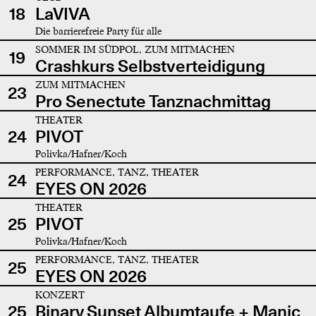
18
LaVIVA
Die barrierefreie Party für alle
SOMMER IM SÜDPOL, ZUM MITMACHEN
19
Crashkurs Selbstverteidigung
ZUM MITMACHEN
23
Pro Senectute Tanznachmittag
THEATER
24
PIVOT
Polivka/Hafner/Koch
PERFORMANCE, TANZ, THEATER
24
EYES ON 2026
THEATER
25
PIVOT
Polivka/Hafner/Koch
PERFORMANCE, TANZ, THEATER
25
EYES ON 2026
KONZERT
25
Binary Sunset Albumtaufe + Manic