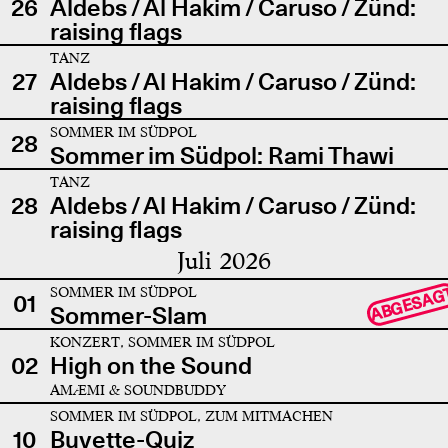
26
Aldebs / Al Hakim / Caruso / Zünd:
raising flags
TANZ
27
Aldebs / Al Hakim / Caruso / Zünd:
raising flags
SOMMER IM SÜDPOL
28
Sommer im Südpol: Rami Thawi
TANZ
28
Aldebs / Al Hakim / Caruso / Zünd:
raising flags
Juli 2026
SOMMER IM SÜDPOL
ABGESAG
01
Sommer-Slam
KONZERT, SOMMER IM SÜDPOL
02
High on the Sound
AMÆMI & SOUNDBUDDY
SOMMER IM SÜDPOL, ZUM MITMACHEN
10
Buvette-Quiz