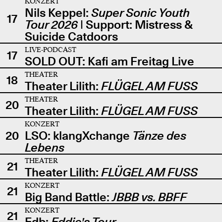
KONZERT
Nils Keppel:
Super Sonic Youth
17
Tour 2026
| Support: Mistress &
Suicide Catdoors
LIVE-PODCAST
17
SOLD OUT: Kafi am Freitag Live
THEATER
18
Theater Lilith:
FLÜGEL AM FUSS
THEATER
20
Theater Lilith:
FLÜGEL AM FUSS
KONZERT
20
LSO: klangXchange
Tänze des
Lebens
THEATER
21
Theater Lilith:
FLÜGEL AM FUSS
KONZERT
21
Big Band Battle:
JBBB vs. BBFF
KONZERT
21
Edb:
Eddie's Tour