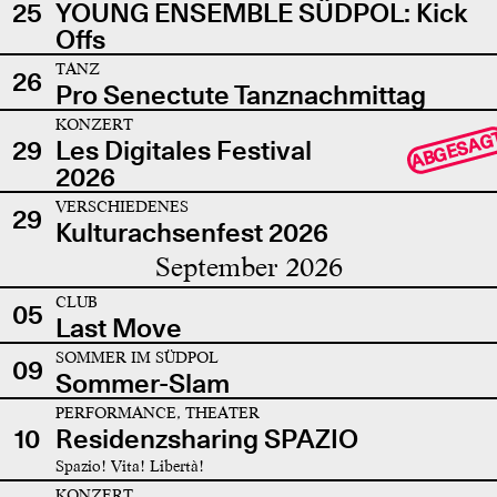
25
YOUNG ENSEMBLE SÜDPOL: Kick
Offs
TANZ
26
Pro Senectute Tanznachmittag
KONZERT
ABGESAG
29
Les Digitales Festival
2026
VERSCHIEDENES
29
Kulturachsenfest 2026
September 2026
CLUB
05
Last Move
SOMMER IM SÜDPOL
09
Sommer-Slam
PERFORMANCE, THEATER
10
Residenzsharing SPAZIO
Spazio! Vita! Libertà!
KONZERT