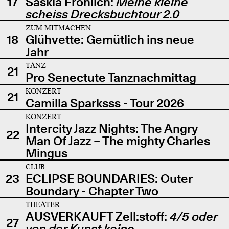
17
Saskia Fröhlich:
Meine kleine
scheiss Drecksbuchtour 2.0
ZUM MITMACHEN
18
Glühvette: Gemütlich ins neue
Jahr
TANZ
21
Pro Senectute Tanznachmittag
KONZERT
21
Camilla Sparksss - Tour 2026
KONZERT
Intercity Jazz Nights: The Angry
22
Man Of Jazz – The mighty Charles
Mingus
CLUB
23
ECLIPSE BOUNDARIES: Outer
Boundary - Chapter Two
THEATER
AUSVERKAUFT Zell:stoff:
4/5 oder
27
von der Kunst keine