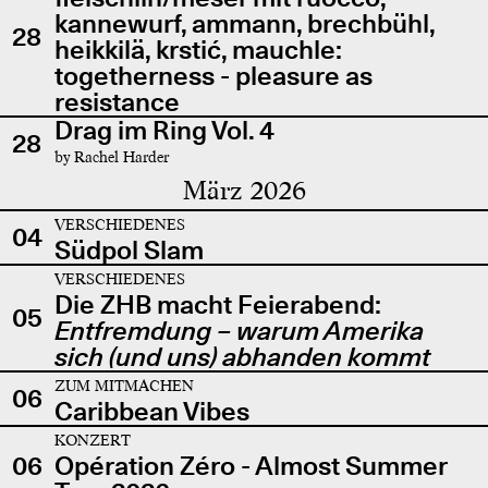
kannewurf, ammann, brechbühl,
28
heikkilä, krstić, mauchle:
togetherness - pleasure as
resistance
Drag im Ring Vol. 4
28
by Rachel Harder
März 2026
VERSCHIEDENES
04
Südpol Slam
VERSCHIEDENES
Die ZHB macht Feierabend:
05
Entfremdung – warum Amerika
sich (und uns) abhanden kommt
ZUM MITMACHEN
06
Caribbean Vibes
KONZERT
06
Opération Zéro - Almost Summer