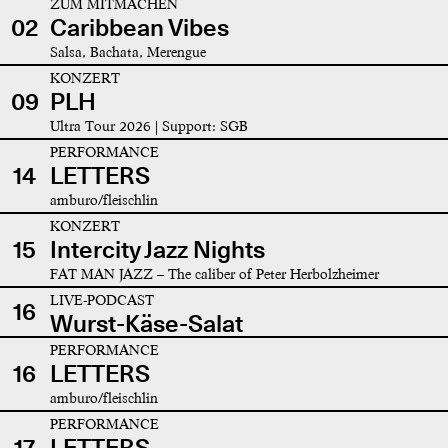
ZUM MITMACHEN
02
Caribbean Vibes
Salsa, Bachata, Merengue
KONZERT
09
PLH
Ultra Tour 2026 | Support: SGB
PERFORMANCE
14
LETTERS
amburo/fleischlin
KONZERT
15
Intercity Jazz Nights
FAT MAN JAZZ – The caliber of Peter Herbolzheimer
LIVE-PODCAST
16
Wurst-Käse-Salat
PERFORMANCE
16
LETTERS
amburo/fleischlin
PERFORMANCE
17
LETTERS