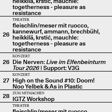
heikkilä, krstić, mauchle:
togetherness - pleasure as
resistance
THEATER
fleischlin/meser mit ruocco,
kannewurf, ammann, brechbühl,
26
heikkilä, krstić, mauchle:
togetherness - pleasure as
resistance
KONZERT
26
Die Nerven:
Live im Elfenbeinturm
Tour 2026
| Support: V3G
KONZERT
27
High on the Sound #10: Doom!
Noo Yelbek & As in Plastic
ZUM MITMACHEN
28
IGTZ Workshop
THEATER
fleischlin/meser mit ruocco,