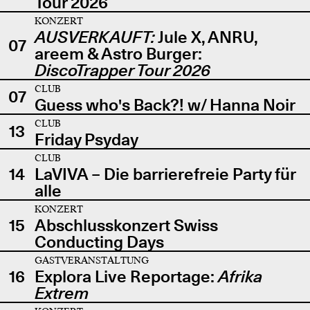
Tour 2026
KONZERT
AUSVERKAUFT:
Jule X, ANRU,
07
areem & Astro Burger:
DiscoTrapper Tour 2026
CLUB
07
Guess who's Back?! w/ Hanna Noir
CLUB
13
Friday Psyday
CLUB
14
LaVIVA – Die barrierefreie Party für
alle
KONZERT
15
Abschlusskonzert Swiss
Conducting Days
GASTVERANSTALTUNG
16
Explora Live Reportage:
Afrika
Extrem