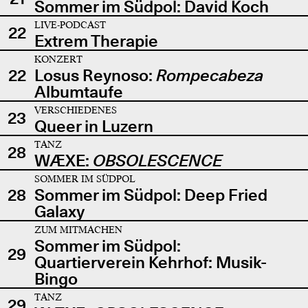
Sommer im Südpol: David Koch
LIVE-PODCAST
22
Extrem Therapie
KONZERT
22
Losus Reynoso:
Rompecabeza
Albumtaufe
VERSCHIEDENES
23
Queer in Luzern
TANZ
28
WÆXE:
OBSOLESCENCE
SOMMER IM SÜDPOL
28
Sommer im Südpol: Deep Fried
Galaxy
ZUM MITMACHEN
Sommer im Südpol:
29
Quartierverein Kehrhof: Musik-
Bingo
TANZ
29