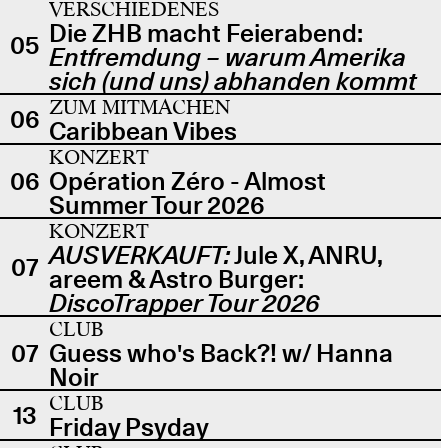
VERSCHIEDENES
Die ZHB macht Feierabend:
05
Entfremdung – warum Amerika
sich (und uns) abhanden kommt
ZUM MITMACHEN
06
Caribbean Vibes
KONZERT
06
Opération Zéro - Almost
Summer Tour 2026
KONZERT
AUSVERKAUFT:
Jule X, ANRU,
07
areem & Astro Burger:
DiscoTrapper Tour 2026
CLUB
07
Guess who's Back?! w/ Hanna
Noir
CLUB
13
Friday Psyday