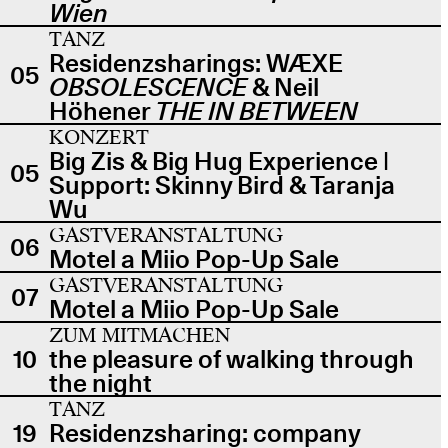
Wien
TANZ
Residenzsharings: WÆXE
05
OBSOLESCENCE
& Neil
Höhener
THE IN BETWEEN
KONZERT
Big Zis & Big Hug Experience |
05
Support: Skinny Bird & Taranja
Wu
GASTVERANSTALTUNG
06
Motel a Miio Pop-Up Sale
GASTVERANSTALTUNG
07
Motel a Miio Pop-Up Sale
ZUM MITMACHEN
10
the pleasure of walking through
the night
TANZ
19
Residenzsharing: company