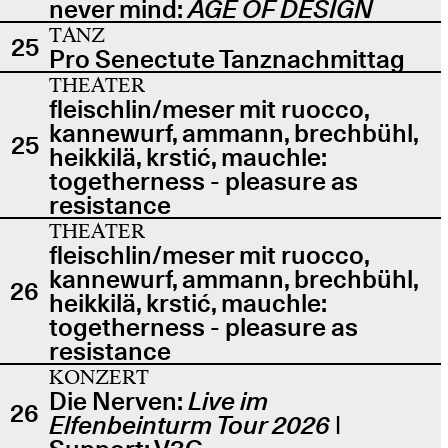
never mind:
AGE OF DESIGN
TANZ
25
Pro Senectute Tanznachmittag
THEATER
fleischlin/meser mit ruocco,
kannewurf, ammann, brechbühl,
25
heikkilä, krstić, mauchle:
togetherness - pleasure as
resistance
THEATER
fleischlin/meser mit ruocco,
kannewurf, ammann, brechbühl,
26
heikkilä, krstić, mauchle:
togetherness - pleasure as
resistance
KONZERT
Die Nerven:
Live im
26
Elfenbeinturm Tour 2026
|