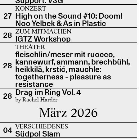
Support: V3G
KONZERT
27
High on the Sound #10: Doom!
Noo Yelbek & As in Plastic
ZUM MITMACHEN
28
IGTZ Workshop
THEATER
fleischlin/meser mit ruocco,
kannewurf, ammann, brechbühl,
28
heikkilä, krstić, mauchle:
togetherness - pleasure as
resistance
Drag im Ring Vol. 4
28
by Rachel Harder
März 2026
VERSCHIEDENES
04
Südpol Slam