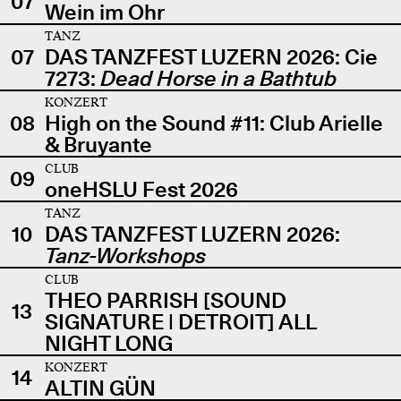
07
Wein im Ohr
TANZ
07
DAS TANZFEST LUZERN 2026: Cie
7273:
Dead Horse in a Bathtub
KONZERT
08
High on the Sound #11: Club Arielle
& Bruyante
CLUB
09
oneHSLU Fest 2026
TANZ
10
DAS TANZFEST LUZERN 2026:
Tanz-Workshops
CLUB
THEO PARRISH [SOUND
13
SIGNATURE | DETROIT] ALL
NIGHT LONG
KONZERT
14
ALTIN GÜN