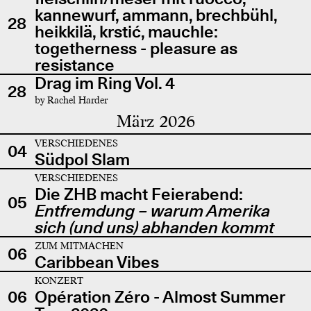
kannewurf, ammann, brechbühl,
28
heikkilä, krstić, mauchle:
togetherness - pleasure as
resistance
Drag im Ring Vol. 4
28
by Rachel Harder
März 2026
VERSCHIEDENES
04
Südpol Slam
VERSCHIEDENES
Die ZHB macht Feierabend:
05
Entfremdung – warum Amerika
sich (und uns) abhanden kommt
ZUM MITMACHEN
06
Caribbean Vibes
KONZERT
06
Opération Zéro - Almost Summer