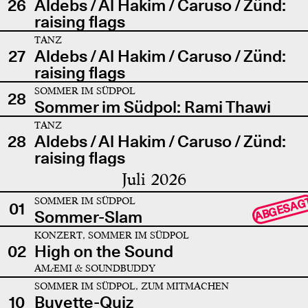
26
Aldebs / Al Hakim / Caruso / Zünd:
raising flags
TANZ
27
Aldebs / Al Hakim / Caruso / Zünd:
raising flags
SOMMER IM SÜDPOL
28
Sommer im Südpol: Rami Thawi
TANZ
28
Aldebs / Al Hakim / Caruso / Zünd:
raising flags
Juli 2026
SOMMER IM SÜDPOL
ABGESAG
01
Sommer-Slam
KONZERT, SOMMER IM SÜDPOL
02
High on the Sound
AMÆMI & SOUNDBUDDY
SOMMER IM SÜDPOL, ZUM MITMACHEN
10
Buvette-Quiz