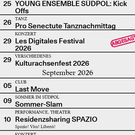
25
YOUNG ENSEMBLE SÜDPOL: Kick
Offs
TANZ
26
Pro Senectute Tanznachmittag
KONZERT
ABGESAG
29
Les Digitales Festival
2026
VERSCHIEDENES
29
Kulturachsenfest 2026
September 2026
CLUB
05
Last Move
SOMMER IM SÜDPOL
09
Sommer-Slam
PERFORMANCE, THEATER
10
Residenzsharing SPAZIO
Spazio! Vita! Libertà!
KONZERT