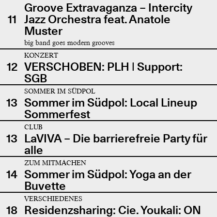
Groove Extravaganza – Intercity
11
Jazz Orchestra feat. Anatole
Muster
big band goes modern grooves
KONZERT
12
VERSCHOBEN: PLH | Support:
SGB
SOMMER IM SÜDPOL
13
Sommer im Südpol: Local Lineup
Sommerfest
CLUB
13
LaVIVA – Die barrierefreie Party für
alle
ZUM MITMACHEN
14
Sommer im Südpol: Yoga an der
Buvette
VERSCHIEDENES
18
Residenzsharing: Cie. Youkali: ON