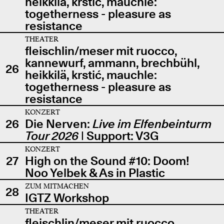
heikkilä, krstić, mauchle:
togetherness - pleasure as
resistance
THEATER
fleischlin/meser mit ruocco,
kannewurf, ammann, brechbühl,
26
heikkilä, krstić, mauchle:
togetherness - pleasure as
resistance
KONZERT
26
Die Nerven:
Live im Elfenbeinturm
Tour 2026
| Support: V3G
KONZERT
27
High on the Sound #10: Doom!
Noo Yelbek & As in Plastic
ZUM MITMACHEN
28
IGTZ Workshop
THEATER
fleischlin/meser mit ruocco,