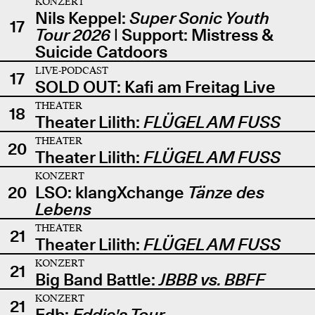
KONZERT
Nils Keppel:
Super Sonic Youth
17
Tour 2026
| Support: Mistress &
Suicide Catdoors
LIVE-PODCAST
17
SOLD OUT: Kafi am Freitag Live
THEATER
18
Theater Lilith:
FLÜGEL AM FUSS
THEATER
20
Theater Lilith:
FLÜGEL AM FUSS
KONZERT
20
LSO: klangXchange
Tänze des
Lebens
THEATER
21
Theater Lilith:
FLÜGEL AM FUSS
KONZERT
21
Big Band Battle:
JBBB vs. BBFF
KONZERT
21
Edb:
Eddie's Tour