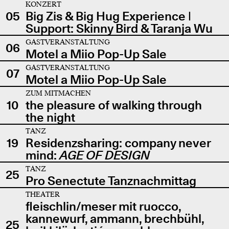
KONZERT
05
Big Zis & Big Hug Experience |
Support: Skinny Bird & Taranja Wu
GASTVERANSTALTUNG
06
Motel a Miio Pop-Up Sale
GASTVERANSTALTUNG
07
Motel a Miio Pop-Up Sale
ZUM MITMACHEN
10
the pleasure of walking through
the night
TANZ
19
Residenzsharing: company never
mind:
AGE OF DESIGN
TANZ
25
Pro Senectute Tanznachmittag
THEATER
fleischlin/meser mit ruocco,
kannewurf, ammann, brechbühl,
25