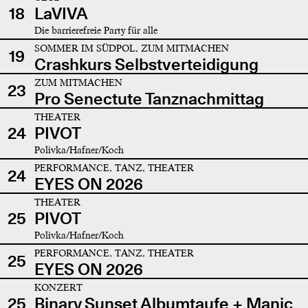
18
LaVIVA
Die barrierefreie Party für alle
SOMMER IM SÜDPOL, ZUM MITMACHEN
19
Crashkurs Selbstverteidigung
ZUM MITMACHEN
23
Pro Senectute Tanznachmittag
THEATER
24
PIVOT
Polivka/Hafner/Koch
PERFORMANCE, TANZ, THEATER
24
EYES ON 2026
THEATER
25
PIVOT
Polivka/Hafner/Koch
PERFORMANCE, TANZ, THEATER
25
EYES ON 2026
KONZERT
25
Binary Sunset Albumtaufe + Manic