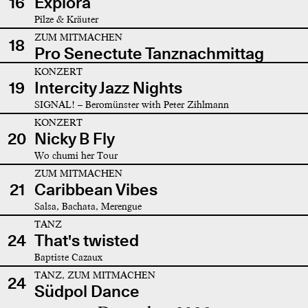
16
Explora
Pilze & Kräuter
ZUM MITMACHEN
18
Pro Senectute Tanznachmittag
KONZERT
19
Intercity Jazz Nights
SIGNAL! – Beromünster with Peter Zihlmann
KONZERT
20
Nicky B Fly
Wo chumi her Tour
ZUM MITMACHEN
21
Caribbean Vibes
Salsa, Bachata, Merengue
TANZ
24
That's twisted
Baptiste Cazaux
TANZ, ZUM MITMACHEN
24
Südpol Dance