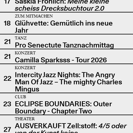
17
Saskia Fröhlich:
Meine kleine
scheiss Drecksbuchtour 2.0
ZUM MITMACHEN
18
Glühvette: Gemütlich ins neue
Jahr
TANZ
21
Pro Senectute Tanznachmittag
KONZERT
21
Camilla Sparksss - Tour 2026
KONZERT
Intercity Jazz Nights: The Angry
22
Man Of Jazz – The mighty Charles
Mingus
CLUB
23
ECLIPSE BOUNDARIES: Outer
Boundary - Chapter Two
THEATER
AUSVERKAUFT Zell:stoff:
4/5 oder
27
von der Kunst keine