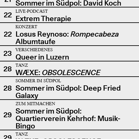
Sommer im Südpol: David Koch
LIVE-PODCAST
22
Extrem Therapie
KONZERT
22
Losus Reynoso:
Rompecabeza
Albumtaufe
VERSCHIEDENES
23
Queer in Luzern
TANZ
28
WÆXE:
OBSOLESCENCE
SOMMER IM SÜDPOL
28
Sommer im Südpol: Deep Fried
Galaxy
ZUM MITMACHEN
Sommer im Südpol:
29
Quartierverein Kehrhof: Musik-
Bingo
TANZ
29