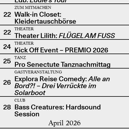
ZUM MITMACHEN
22
Walk-in Closet:
Kleidertauschbörse
THEATER
22
Theater Lilith:
FLÜGEL AM FUSS
THEATER
24
Kick Off Event – PREMIO 2026
TANZ
25
Pro Senectute Tanznachmittag
GASTVERANSTALTUNG
Explora Reise Comedy:
Alle an
26
Bord?! – Drei Verrückte im
Solarboot
CLUB
28
Bass Creatures: Hardsound
Session
April 2026