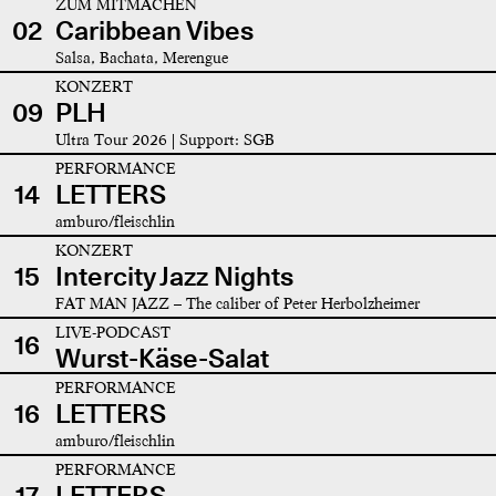
ZUM MITMACHEN
02
Caribbean Vibes
Salsa, Bachata, Merengue
KONZERT
09
PLH
Ultra Tour 2026 | Support: SGB
PERFORMANCE
14
LETTERS
amburo/fleischlin
KONZERT
15
Intercity Jazz Nights
FAT MAN JAZZ – The caliber of Peter Herbolzheimer
LIVE-PODCAST
16
Wurst-Käse-Salat
PERFORMANCE
16
LETTERS
amburo/fleischlin
PERFORMANCE
17
LETTERS