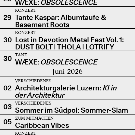
WÆXE:
OBSOLESCENCE
KONZERT
29
Tante Kaspar: Albumtaufe &
Basement Roots
KONZERT
30
Lost in Devotion Metal Fest Vol. 1:
DUST BOLT | THOLA | LOTRIFY
TANZ
30
WÆXE:
OBSOLESCENCE
Juni 2026
VERSCHIEDENES
02
Architekturgalerie Luzern:
KI in
der Architektur
VERSCHIEDENES
03
Sommer im Südpol: Sommer-Slam
ZUM MITMACHEN
05
Caribbean Vibes
KONZERT