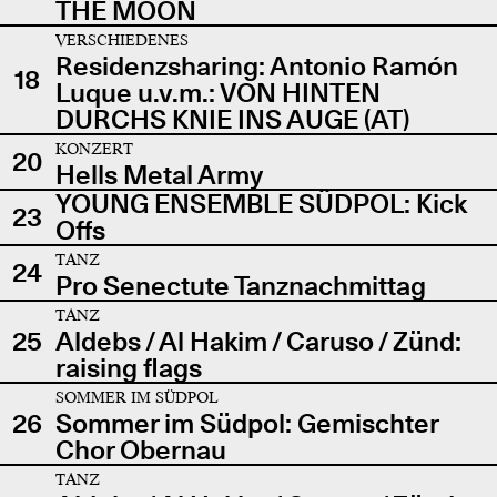
THE MOON
VERSCHIEDENES
Residenzsharing: Antonio Ramón
18
Luque u.v.m.: VON HINTEN
DURCHS KNIE INS AUGE (AT)
KONZERT
20
Hells Metal Army
YOUNG ENSEMBLE SÜDPOL: Kick
23
Offs
TANZ
24
Pro Senectute Tanznachmittag
TANZ
25
Aldebs / Al Hakim / Caruso / Zünd:
raising flags
SOMMER IM SÜDPOL
26
Sommer im Südpol: Gemischter
Chor Obernau
TANZ