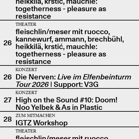
heikkilä, krstić, mauchle:
togetherness - pleasure as
resistance
THEATER
fleischlin/meser mit ruocco,
kannewurf, ammann, brechbühl,
26
heikkilä, krstić, mauchle:
togetherness - pleasure as
resistance
KONZERT
26
Die Nerven:
Live im Elfenbeinturm
Tour 2026
| Support: V3G
KONZERT
27
High on the Sound #10: Doom!
Noo Yelbek & As in Plastic
ZUM MITMACHEN
28
IGTZ Workshop
THEATER
fleischlin/meser mit ruocco,