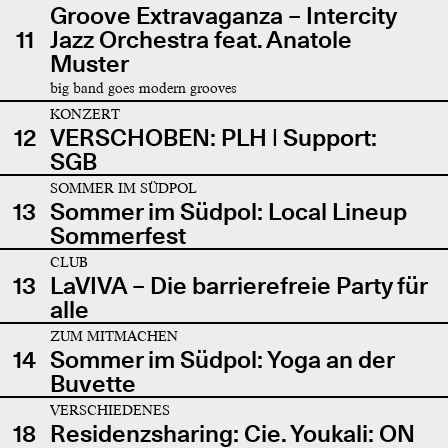
Groove Extravaganza – Intercity
11
Jazz Orchestra feat. Anatole
Muster
big band goes modern grooves
KONZERT
12
VERSCHOBEN: PLH | Support:
SGB
SOMMER IM SÜDPOL
13
Sommer im Südpol: Local Lineup
Sommerfest
CLUB
13
LaVIVA – Die barrierefreie Party für
alle
ZUM MITMACHEN
14
Sommer im Südpol: Yoga an der
Buvette
VERSCHIEDENES
18
Residenzsharing: Cie. Youkali: ON