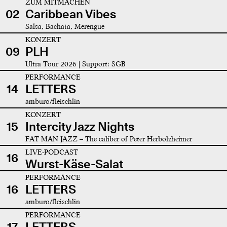
ZUM MITMACHEN
02
Caribbean Vibes
Salsa, Bachata, Merengue
KONZERT
09
PLH
Ultra Tour 2026 | Support: SGB
PERFORMANCE
14
LETTERS
amburo/fleischlin
KONZERT
15
Intercity Jazz Nights
FAT MAN JAZZ – The caliber of Peter Herbolzheimer
LIVE-PODCAST
16
Wurst-Käse-Salat
PERFORMANCE
16
LETTERS
amburo/fleischlin
PERFORMANCE
17
LETTERS