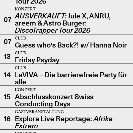
Tour 2026
KONZERT
AUSVERKAUFT:
Jule X, ANRU,
07
areem & Astro Burger:
DiscoTrapper Tour 2026
CLUB
07
Guess who's Back?! w/ Hanna Noir
CLUB
13
Friday Psyday
CLUB
14
LaVIVA – Die barrierefreie Party für
alle
KONZERT
15
Abschlusskonzert Swiss
Conducting Days
GASTVERANSTALTUNG
16
Explora Live Reportage:
Afrika
Extrem