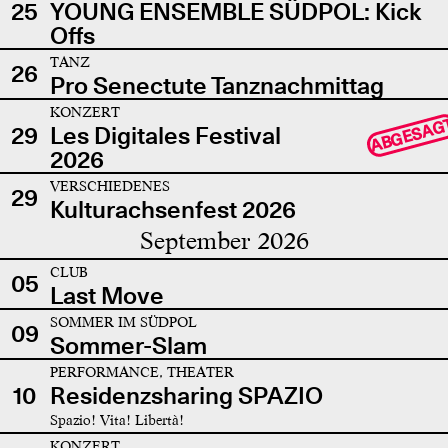
25
YOUNG ENSEMBLE SÜDPOL: Kick
Offs
TANZ
26
Pro Senectute Tanznachmittag
KONZERT
ABGESAG
29
Les Digitales Festival
2026
VERSCHIEDENES
29
Kulturachsenfest 2026
September 2026
CLUB
05
Last Move
SOMMER IM SÜDPOL
09
Sommer-Slam
PERFORMANCE, THEATER
10
Residenzsharing SPAZIO
Spazio! Vita! Libertà!
KONZERT