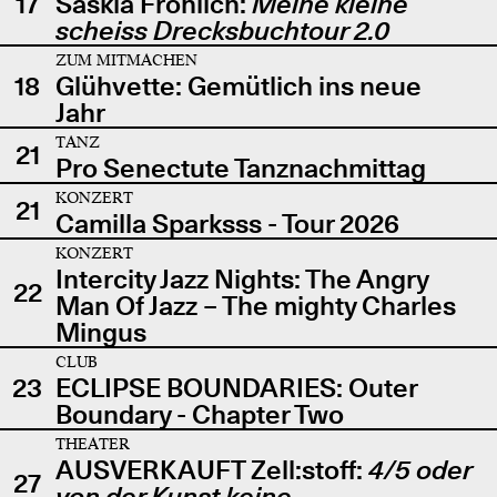
17
Saskia Fröhlich:
Meine kleine
scheiss Drecksbuchtour 2.0
ZUM MITMACHEN
18
Glühvette: Gemütlich ins neue
Jahr
TANZ
21
Pro Senectute Tanznachmittag
KONZERT
21
Camilla Sparksss - Tour 2026
KONZERT
Intercity Jazz Nights: The Angry
22
Man Of Jazz – The mighty Charles
Mingus
CLUB
23
ECLIPSE BOUNDARIES: Outer
Boundary - Chapter Two
THEATER
AUSVERKAUFT Zell:stoff:
4/5 oder
27
von der Kunst keine