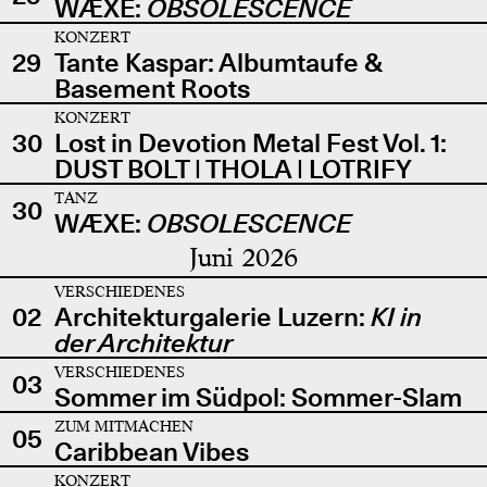
WÆXE:
OBSOLESCENCE
KONZERT
29
Tante Kaspar: Albumtaufe &
Basement Roots
KONZERT
30
Lost in Devotion Metal Fest Vol. 1:
DUST BOLT | THOLA | LOTRIFY
TANZ
30
WÆXE:
OBSOLESCENCE
Juni 2026
VERSCHIEDENES
02
Architekturgalerie Luzern:
KI in
der Architektur
VERSCHIEDENES
03
Sommer im Südpol: Sommer-Slam
ZUM MITMACHEN
05
Caribbean Vibes
KONZERT