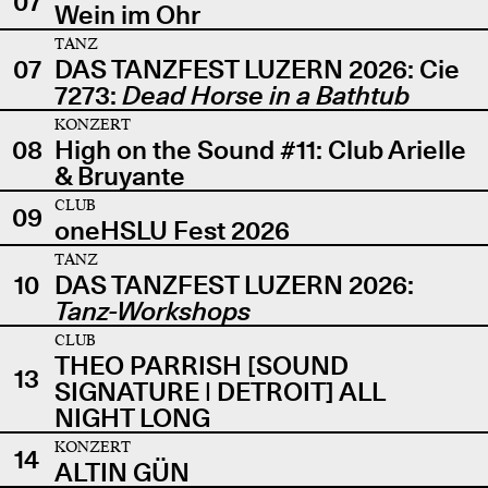
07
Wein im Ohr
TANZ
07
DAS TANZFEST LUZERN 2026: Cie
7273:
Dead Horse in a Bathtub
KONZERT
08
High on the Sound #11: Club Arielle
& Bruyante
CLUB
09
oneHSLU Fest 2026
TANZ
10
DAS TANZFEST LUZERN 2026:
Tanz-Workshops
CLUB
THEO PARRISH [SOUND
13
SIGNATURE | DETROIT] ALL
NIGHT LONG
KONZERT
14
ALTIN GÜN