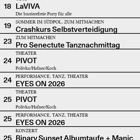
18
LaVIVA
Die barrierefreie Party für alle
SOMMER IM SÜDPOL, ZUM MITMACHEN
19
Crashkurs Selbstverteidigung
ZUM MITMACHEN
23
Pro Senectute Tanznachmittag
THEATER
24
PIVOT
Polivka/Hafner/Koch
PERFORMANCE, TANZ, THEATER
24
EYES ON 2026
THEATER
25
PIVOT
Polivka/Hafner/Koch
PERFORMANCE, TANZ, THEATER
25
EYES ON 2026
KONZERT
25
Binary Sunset Albumtaufe + Manic