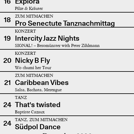
16
Explora
Pilze & Kräuter
ZUM MITMACHEN
18
Pro Senectute Tanznachmittag
KONZERT
19
Intercity Jazz Nights
SIGNAL! – Beromünster with Peter Zihlmann
KONZERT
20
Nicky B Fly
Wo chumi her Tour
ZUM MITMACHEN
21
Caribbean Vibes
Salsa, Bachata, Merengue
TANZ
24
That's twisted
Baptiste Cazaux
TANZ, ZUM MITMACHEN
24
Südpol Dance