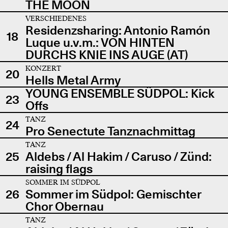
THE MOON
VERSCHIEDENES
Residenzsharing: Antonio Ramón
18
Luque u.v.m.: VON HINTEN
DURCHS KNIE INS AUGE (AT)
KONZERT
20
Hells Metal Army
YOUNG ENSEMBLE SÜDPOL: Kick
23
Offs
TANZ
24
Pro Senectute Tanznachmittag
TANZ
25
Aldebs / Al Hakim / Caruso / Zünd:
raising flags
SOMMER IM SÜDPOL
26
Sommer im Südpol: Gemischter
Chor Obernau
TANZ