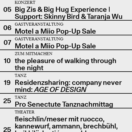
KONZERT
05
Big Zis & Big Hug Experience |
Support: Skinny Bird & Taranja Wu
GASTVERANSTALTUNG
06
Motel a Miio Pop-Up Sale
GASTVERANSTALTUNG
07
Motel a Miio Pop-Up Sale
ZUM MITMACHEN
10
the pleasure of walking through
the night
TANZ
19
Residenzsharing: company never
mind:
AGE OF DESIGN
TANZ
25
Pro Senectute Tanznachmittag
THEATER
fleischlin/meser mit ruocco,
kannewurf, ammann, brechbühl,
25