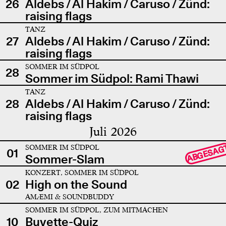
26
Aldebs / Al Hakim / Caruso / Zünd:
raising flags
TANZ
27
Aldebs / Al Hakim / Caruso / Zünd:
raising flags
SOMMER IM SÜDPOL
28
Sommer im Südpol: Rami Thawi
TANZ
28
Aldebs / Al Hakim / Caruso / Zünd:
raising flags
Juli 2026
SOMMER IM SÜDPOL
ABGESAG
01
Sommer-Slam
KONZERT, SOMMER IM SÜDPOL
02
High on the Sound
AMÆMI & SOUNDBUDDY
SOMMER IM SÜDPOL, ZUM MITMACHEN
10
Buvette-Quiz