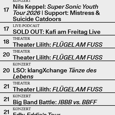
KONZERT
Nils Keppel:
Super Sonic Youth
17
Tour 2026
| Support: Mistress &
Suicide Catdoors
LIVE-PODCAST
17
SOLD OUT: Kafi am Freitag Live
THEATER
18
Theater Lilith:
FLÜGEL AM FUSS
THEATER
20
Theater Lilith:
FLÜGEL AM FUSS
KONZERT
20
LSO: klangXchange
Tänze des
Lebens
THEATER
21
Theater Lilith:
FLÜGEL AM FUSS
KONZERT
21
Big Band Battle:
JBBB vs. BBFF
KONZERT
21
Edb:
Eddie's Tour