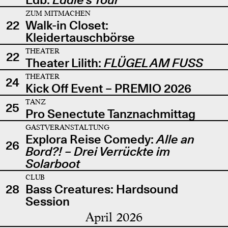
ZUM MITMACHEN
22
Walk-in Closet:
Kleidertauschbörse
THEATER
22
Theater Lilith:
FLÜGEL AM FUSS
THEATER
24
Kick Off Event – PREMIO 2026
TANZ
25
Pro Senectute Tanznachmittag
GASTVERANSTALTUNG
Explora Reise Comedy:
Alle an
26
Bord?! – Drei Verrückte im
Solarboot
CLUB
28
Bass Creatures: Hardsound
Session
April 2026