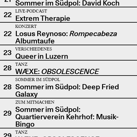
Sommer im Südpol: David Koch
LIVE-PODCAST
22
Extrem Therapie
KONZERT
22
Losus Reynoso:
Rompecabeza
Albumtaufe
VERSCHIEDENES
23
Queer in Luzern
TANZ
28
WÆXE:
OBSOLESCENCE
SOMMER IM SÜDPOL
28
Sommer im Südpol: Deep Fried
Galaxy
ZUM MITMACHEN
Sommer im Südpol:
29
Quartierverein Kehrhof: Musik-
Bingo
TANZ
29