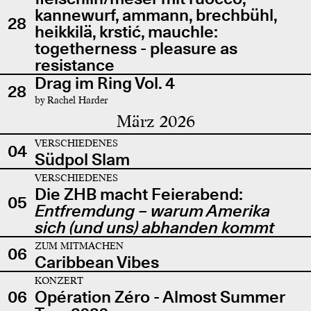
kannewurf, ammann, brechbühl,
28
heikkilä, krstić, mauchle:
togetherness - pleasure as
resistance
Drag im Ring Vol. 4
28
by Rachel Harder
März 2026
VERSCHIEDENES
04
Südpol Slam
VERSCHIEDENES
Die ZHB macht Feierabend:
05
Entfremdung – warum Amerika
sich (und uns) abhanden kommt
ZUM MITMACHEN
06
Caribbean Vibes
KONZERT
06
Opération Zéro - Almost Summer